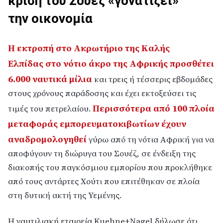
κρίση του Σουέζ «γονατίζει»
την οικονομία
Η εκτροπή στο
Ακρωτήριο της Καλής
Ελπίδας
στο νότιο άκρο της Αφρικής προσθέτει
6.000 ναυτικά μίλια
και τρεις ή τέσσερις εβδομάδες
στους χρόνους παράδοσης και έχει εκτοξεύσει τις
Περισσότερα από 100 πλοία
τιμές του πετρελαίου.
μεταφοράς εμπορευματοκιβωτίων έχουν
αναδρομολογηθεί
γύρω από τη νότια Αφρική για να
αποφύγουν τη διώρυγα του Σουέζ, σε ένδειξη της
διακοπής του παγκόσμιου εμπορίου που προκλήθηκε
από τους αντάρτες Χούτι που επιτέθηκαν σε πλοία
στη δυτική ακτή της Υεμένης.
Η ναυτιλιακή εταιρεία Kuehne+Nagel δήλωσε ότι