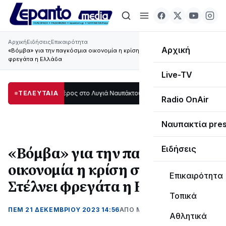
Αρχική
Ειδήσεις
Επικαιρότητα
Αρχική
«Βόμβα» για την παγκόσμια οικονομία η κρίση στο Σουέζ - Στέλνει
φρεγάτα η Ελλάδα
Live-TV
μεγάλο μέρος στο Λυγιά Ναυπάκτου
ΤΕΛΕΥΤΑΙΑ
12:08
Σε τροχιά υλοποίησης η Παράκαμ
Radio OnAir
Ναυπακτία pre
«Βόμβα» για την παγκόσμια
Ειδήσεις
οικονομία η κρίση στο Σουέζ -
Επικαιρότητα
Στέλνει φρεγάτα η Ελλάδα
Τοπικά
ΠΕΜ 21 ΔΕΚΕΜΒΡΊΟΥ 2023 14:56
ΑΠΌ ΜΑΝΤΩ ΚΑΠΕΝΤΖΩΝΗ
Αθλητικά