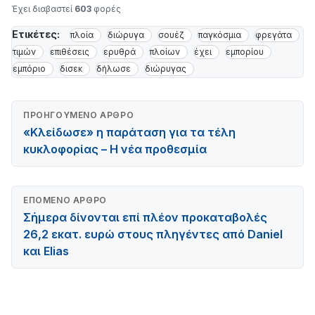
Έχει διαβαστεί
603
φορές
Ετικέτες:
πλοία
διώρυγα
σουέζ
παγκόσμια
φρεγάτα
τιμών
επιθέσεις
ερυθρά
πλοίων
έχει
εμπορίου
εμπόριο
δισεκ
δήλωσε
διώρυγας
ΠΡΟΗΓΟΎΜΕΝΟ ΆΡΘΡΟ
«Κλείδωσε» η παράταση για τα τέλη
κυκλοφορίας – Η νέα προθεσμία
ΕΠΌΜΕΝΟ ΆΡΘΡΟ
Σήμερα δίνονται επί πλέον προκαταβολές
26,2 εκατ. ευρώ στους πληγέντες από Daniel
και Elias