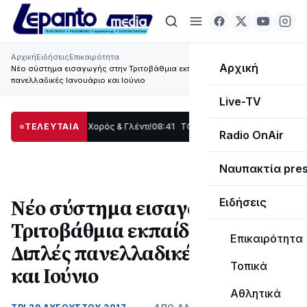
Αρχική
Ειδήσεις
Επικαιρότητα
Αρχική
Νέο σύστημα εισαγωγής στην Τριτοβάθμια εκπαίδευση: Διπλές
πανελλαδικές Ιανουάριο και Ιούνιο
Live-TV
Παράδοση, Χορός & Γλέντι!
ΤΕΛΕΥΤΑΙΑ
08:41
ΤΟ ΠΑΡΤΥ ΣΥΝΕΧΙΖΕΤΑΙ…
19:47
Στο σκοτ
Radio OnAir
Ναυπακτία pre
Νέο σύστημα εισαγωγής στην
Ειδήσεις
Τριτοβάθμια εκπαίδευση:
Επικαιρότητα
Διπλές πανελλαδικές Ιανουάριο
Τοπικά
και Ιούνιο
Αθλητικά