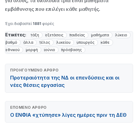
για όλους, τα υπόλοιπα τρία είναι μαθήματα
εμβάθυνσης που επιλέγει κάθε μαθητής.
Έχει διαβαστεί
1881
φορές
Ετικέτες:
τάξη
εξετάσεις
παιδείας
μαθήματα
λύκειο
βαθμό
άλλα
τέλος
λυκείου
υπουργός
κάθε
εθνικού
μορφή
ιούνιο
πρόσβασης
ΠΡΟΗΓΟΎΜΕΝΟ ΆΡΘΡΟ
Προτεραιότητα της ΝΔ οι επενδύσεις και οι
νέες θέσεις εργασίας
ΕΠΌΜΕΝΟ ΆΡΘΡΟ
Ο ΕΝΦΙΑ «χτύπησε» λίγες ημέρες πριν τη ΔΕΘ