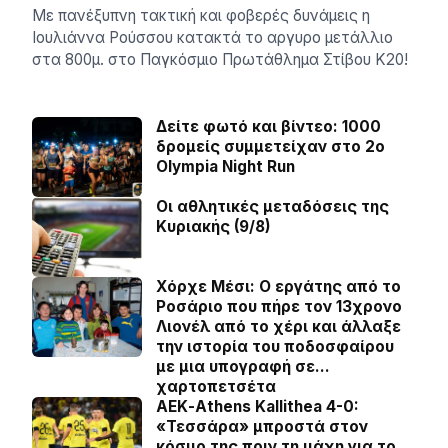
Με πανέξυπνη τακτική και φοβερές δυνάμεις η
Ιουλιάννα Ρούσσου κατακτά το αργυρο μετάλλιο
στα 800μ. στο Παγκόσμιο Πρωτάθλημα Στίβου Κ20!
Δείτε φωτό και βίντεο: 1000
δρομείς συμμετείχαν στο 2ο
Olympia Night Run
Οι αθλητικές μεταδόσεις της
Κυριακής (9/8)
Χόρχε Μέσι: Ο εργάτης από το
Ροσάριο που πήρε τον 13χρονο
Λιονέλ από το χέρι και άλλαξε
την ιστορία του ποδοσφαίρου
με μια υπογραφή σε…
χαρτοπετσέτα
ΑΕΚ-Athens Kallithea 4-0:
«Τεσσάρα» μπροστά στον
κόσμο της πριν τη μάχη για το