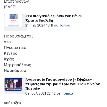
Επιστημόνων
(ΕΔΕΠ
«Το πιο γλυκό λεμόνι» του Ρένου
Χριστοδουλίδη
21 Φεβ 2024 13:11
σε
Τοπικά
Παρουσιάζεται
στο
Πνευματικό
Κέντρο
Ιεράς
Μητροπόλεως
Ναυπάκτου
Αναστασία Γασπαρινάτου | «Υψηλές»
πτήσεις για την μαθήτρια του 11ου λυκείου
Πατρών
09 Ιουλ 2021 22:42
σε
Τοπικά
«πέταξε»