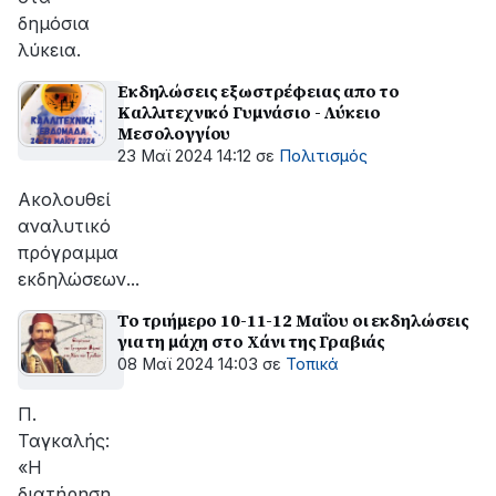
δημόσια
λύκεια.
Εκδηλώσεις εξωστρέφειας απο το
Καλλιτεχνικό Γυμνάσιο - Λύκειο
Μεσολογγίου
23 Μαϊ 2024 14:12
σε
Πολιτισμός
Ακολουθεί
αναλυτικό
πρόγραμμα
εκδηλώσεων...
Το τριήμερο 10-11-12 Μαΐου οι εκδηλώσεις
για τη μάχη στο Χάνι της Γραβιάς
08 Μαϊ 2024 14:03
σε
Τοπικά
Π.
Ταγκαλής:
«Η
διατήρηση