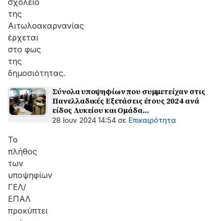
σχολείο
της
Αιτωλοακαρνανίας
έρχεται
στο φως
της
δημοσιότητας.
Σύνολα υποψηφίων που συμμετείχαν στις
Πανελλαδικές Εξετάσεις έτους 2024 ανά
είδος Λυκείου και Ομάδα
Προσανατολισμού/Τομέα
28 Ιουν 2024 14:54
σε
Επικαιρότητα
Το
πλήθος
των
υποψηφίων
ΓΕΛ/
ΕΠΑΛ
προκύπτει