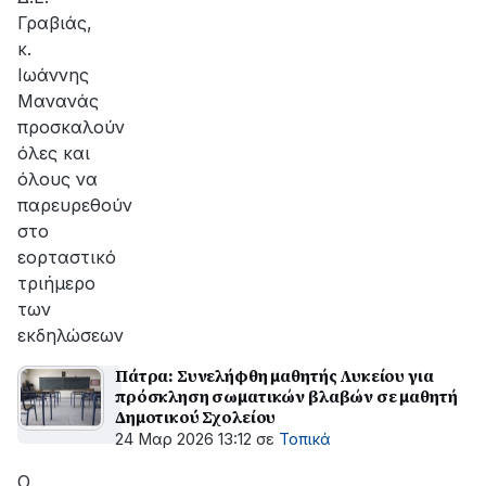
Γραβιάς,
κ.
Ιωάννης
Μανανάς
προσκαλούν
όλες και
όλους να
παρευρεθούν
στο
εορταστικό
τριήμερο
των
εκδηλώσεων
Πάτρα: Συνελήφθη μαθητής Λυκείου για
πρόσκληση σωματικών βλαβών σε μαθητή
Δημοτικού Σχολείου
24 Μαρ 2026 13:12
σε
Τοπικά
Ο