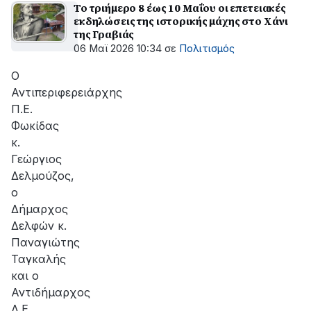
Το τριήμερο 8 έως 10 Μαΐου οι επετειακές
εκδηλώσεις της ιστορικής μάχης στο Χάνι
της Γραβιάς
06 Μαϊ 2026 10:34
σε
Πολιτισμός
Ο
Αντιπεριφερειάρχης
Π.Ε.
Φωκίδας
κ.
Γεώργιος
Δελμούζος,
ο
Δήμαρχος
Δελφών κ.
Παναγιώτης
Ταγκαλής
και ο
Αντιδήμαρχος
Δ.Ε.