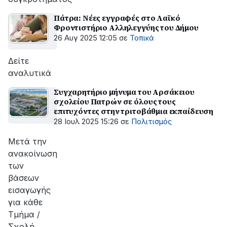
Πάτρα: Νέες εγγραφές στο Λαϊκό
Φροντιστήριο Αλληλεγγύης του Δήμου
26 Αυγ 2025 12:05
σε
Τοπικά
Δείτε
αναλυτικά
Συγχαρητήριο μήνυμα του Αρσάκειου
σχολείου Πατρών σε όλους τους
επιτυχόντες στην τριτοβάθμια εκπαίδευση
28 Ιουλ 2025 15:26
σε
Πολιτισμός
Μετά την
ανακοίνωση
των
βάσεων
εισαγωγής
για κάθε
Τμήμα /
Σχολή