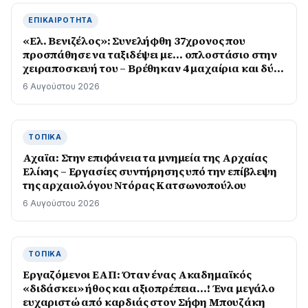
ΕΠΙΚΑΙΡΌΤΗΤΑ
«Ελ. Βενιζέλος»: Συνελήφθη 37χρονος που
προσπάθησε να ταξιδέψει με… οπλοστάσιο στην
χειραποσκευή του – Βρέθηκαν 4 μαχαίρια και δύο
ψαλίδια κλαδέματος
6 Αυγούστου 2026
ΤΟΠΙΚΆ
Αχαϊα: Στην επιφάνεια τα μνημεία της Αρχαίας
Ελίκης – Εργασίες συντήρησης υπό την επίβλεψη
της αρχαιολόγου Ντόρας Κατσωνοπούλου
6 Αυγούστου 2026
ΤΟΠΙΚΆ
Εργαζόμενοι ΕΑΠ: Όταν ένας Ακαδημαϊκός
«διδάσκει» ήθος και αξιοπρέπεια…! Ένα μεγάλο
ευχαριστώ από καρδιάς στον Σήφη Μπουζάκη