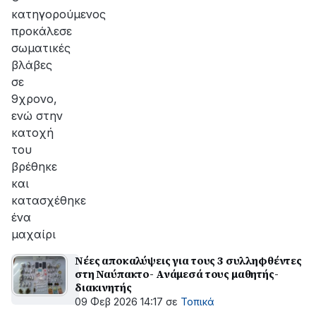
κατηγορούμενος
προκάλεσε
σωματικές
βλάβες
σε
9χρονο,
ενώ στην
κατοχή
του
βρέθηκε
και
κατασχέθηκε
ένα
μαχαίρι
Νέες αποκαλύψεις για τους 3 συλληφθέντες
στη Ναύπακτο- Ανάμεσά τους μαθητής-
διακινητής
09 Φεβ 2026 14:17
σε
Τοπικά