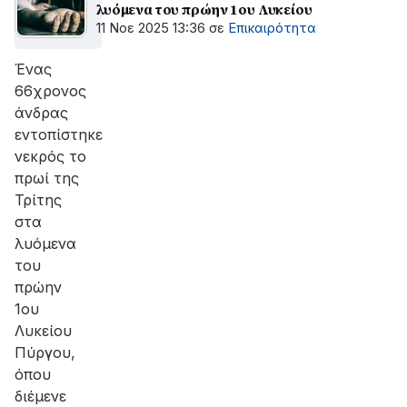
λυόμενα του πρώην 1ου Λυκείου
11 Νοε 2025 13:36
σε
Επικαιρότητα
Ένας
66χρονος
άνδρας
εντοπίστηκε
νεκρός το
πρωί της
Τρίτης
στα
λυόμενα
του
πρώην
1ου
Λυκείου
Πύργου,
όπου
διέμενε