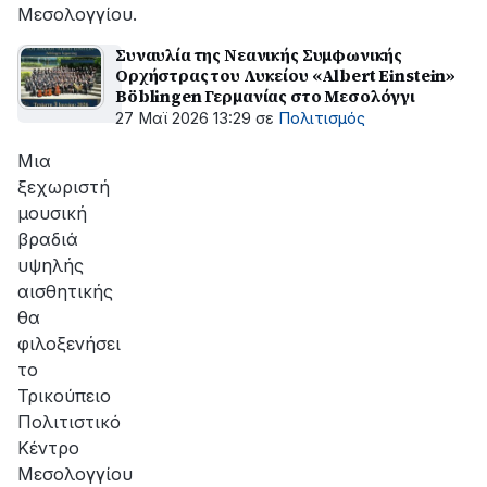
Μεσολογγίου.
Συναυλία της Νεανικής Συμφωνικής
Ορχήστρας του Λυκείου «Albert Einstein»
Böblingen Γερμανίας στο Μεσολόγγι
27 Μαϊ 2026 13:29
σε
Πολιτισμός
Μια
ξεχωριστή
μουσική
βραδιά
υψηλής
αισθητικής
θα
φιλοξενήσει
το
Τρικούπειο
Πολιτιστικό
Κέντρο
Μεσολογγίου