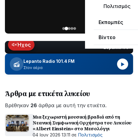
μεγάλο
Πολιτισμός
μέρος
Χωρίς
στο
Εκπομπές
ηλεκτροδότηση
Λυγιά
οι
Ναυπάκτου
Βίντεο
περιοχές
εδώ
Ήχος
Lepanto TV
LIVE
και
περίπου
Lepanto Radio 101.4 FM
▶
δύο
Στον αέρα
ώρες
–
Σε
Άρθρα με ετικέτα λυκείου
εξέλιξη
οι
Βρέθηκαν
εργασίες
26
άρθρα με αυτή την ετικέτα.
του
Μια ξεχωριστή μουσική βραδιά από τη
ΔΕΔΔΗΕ
Νεανική Συμφωνική Ορχήστρα του Λυκείου
για
«Albert Einstein» στο Μεσολόγγι
την
04 Ιουν 2026 13:11
σε
Πολιτισμός