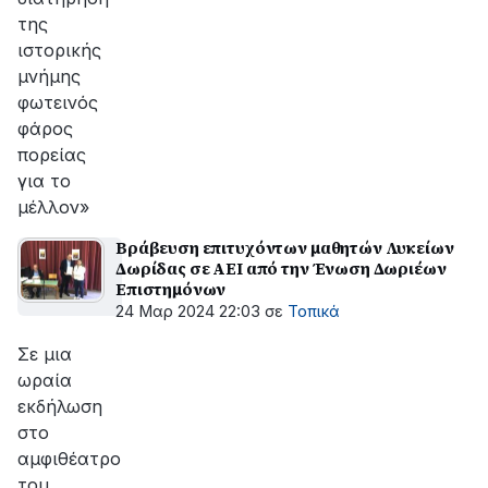
της
ιστορικής
μνήμης
φωτεινός
φάρος
πορείας
για το
μέλλον»
Βράβευση επιτυχόντων μαθητών Λυκείων
Δωρίδας σε ΑΕΙ από την Ένωση Δωριέων
Επιστημόνων
24 Μαρ 2024 22:03
σε
Τοπικά
Σε μια
ωραία
εκδήλωση
στο
αμφιθέατρο
του