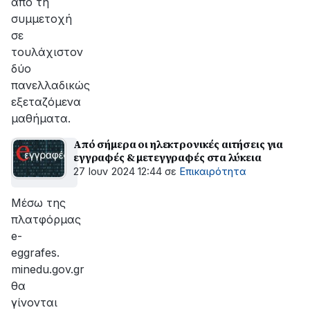
από τη
συμμετοχή
σε
τουλάχιστον
δύο
πανελλαδικώς
εξεταζόμενα
μαθήματα.
Από σήμερα οι ηλεκτρονικές αιτήσεις για
εγγραφές & μετεγγραφές στα λύκεια
27 Ιουν 2024 12:44
σε
Επικαιρότητα
Μέσω της
πλατφόρμας
e-
eggrafes.
minedu.gov.gr
θα
γίνονται