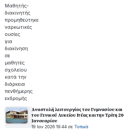
Μαθητής-
διακινητής
προμηθεύτηκε
ναρκωτικές
ουσίες
για
διακίνηση
σε
μαθητές
σχολείου
κατά την
διάρκεια
πενθήμερης
εκδρομής
Αναστολή λειτουργίας του Γυμνασίου και
του Γενικού Λυκείου Ιτέας και την Τρίτη 20
Ιανουαρίου
19 Ιαν 2026 19:44
σε
Τοπικά