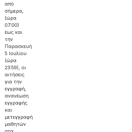
από
σήμερα,
(ώρα
07:00)
έως και
την
Παρασκευή
5 Ιουλίου
(ώρα
23:59), οι
αιτήσεις
για την
εγγραφή,
ανανέωση
εγγραφής
και
μετεγγραφή
μαθητών
στα