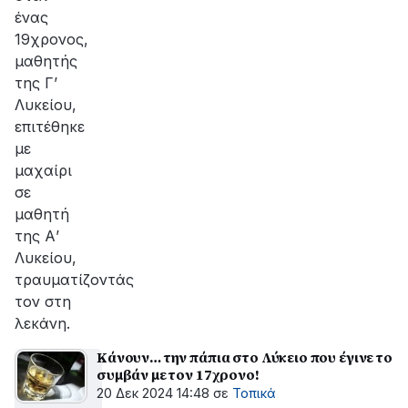
ένας
19χρονος,
μαθητής
της Γ’
Λυκείου,
επιτέθηκε
με
μαχαίρι
σε
μαθητή
της Α’
Λυκείου,
τραυματίζοντάς
τον στη
λεκάνη.
Κάνουν… την πάπια στο Λύκειο που έγινε το
συμβάν με τον 17χρονο!
20 Δεκ 2024 14:48
σε
Τοπικά