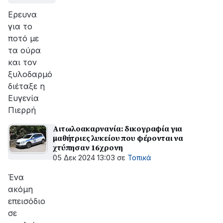
Ερευνα
για το
ποτό με
τα ούρα
και τον
ξυλοδαρμό
διέταξε η
Ευγενία
Πιερρή
Αιτωλοακαρνανία: δικογραφία για
μαθήτριες λυκείου που φέρονται να
χτύπησαν 16χρονη
05 Δεκ 2024 13:03
σε
Τοπικά
Ένα
ακόμη
επεισόδιο
σε