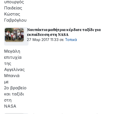
υπουργός
Παιδείας
Κώστας
Γαβρόγλου
Ναυπάκτια μαθήτρια κέρδισε ταξίδι για
εκπαίδευση στη NASA
27 Μαρ 2017 11:33
σε
Τοπικά
Μεγάλη
επιτυχία
της
Αγγελίνας
Μπανιά
με
2ο βραβείο
και ταξίδι
στη
NASA