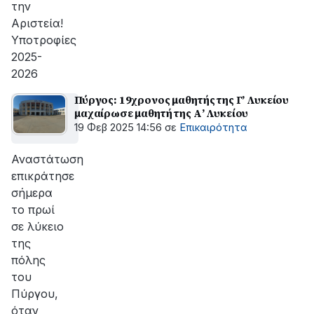
την
Αριστεία!
Υποτροφίες
2025-
2026
Πύργος: 19χρονος μαθητής της Γ’ Λυκείου
μαχαίρωσε μαθητή της Α’ Λυκείου
19 Φεβ 2025 14:56
σε
Επικαιρότητα
Αναστάτωση
επικράτησε
σήμερα
το πρωί
σε λύκειο
της
πόλης
του
Πύργου,
όταν