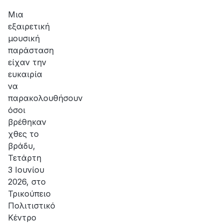
αποκατάσταση
της
Μια
βλάβης
εξαιρετική
μουσική
παράσταση
είχαν την
ευκαιρία
να
παρακολουθήσουν
όσοι
βρέθηκαν
χθες το
βράδυ,
Τετάρτη
3 Ιουνίου
2026, στο
Τρικούπειο
Πολιτιστικό
Κέντρο