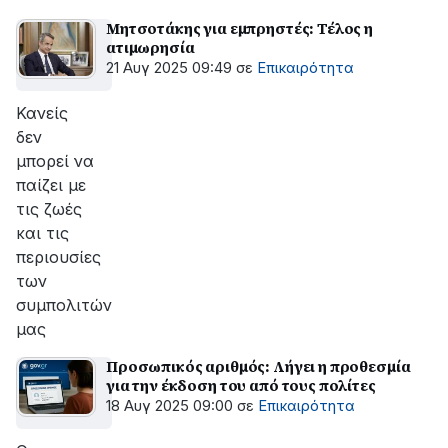
Μητσοτάκης για εμπρηστές: Τέλος η
ατιμωρησία
21 Αυγ 2025 09:49
σε
Επικαιρότητα
Κανείς
δεν
μπορεί να
παίζει με
τις ζωές
και τις
περιουσίες
των
συμπολιτών
μας
Προσωπικός αριθμός: Λήγει η προθεσμία
για την έκδοση του από τους πολίτες
18 Αυγ 2025 09:00
σε
Επικαιρότητα