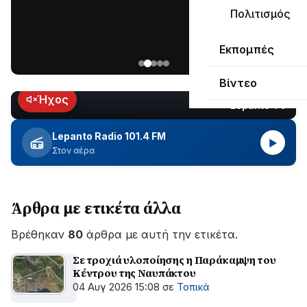
ΣΥΝΕΧΙΖΕΤΑΙ…
Πολιτισμός
Νέα
Εκπομπές
ανάρτηση
του
Βίντεο
Ανδρέα
Κωτσανά
Ήχος
Lepanto TV
LIVE
για
τα
Lepanto Radio 101.4 FM
▶
μεγάλα
Στον αέρα
έργα
του
Δήμου
Άρθρα με ετικέτα άλλα
Βρέθηκαν
80
άρθρα με αυτή την ετικέτα.
Σε τροχιά υλοποίησης η Παράκαμψη του
Κέντρου της Ναυπάκτου
04 Αυγ 2026 15:08
σε
Τοπικά