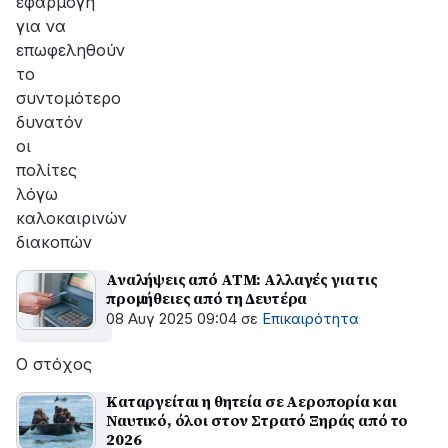
εφαρμογή
για να
επωφεληθούν
το
συντομότερο
δυνατόν
οι
πολίτες
λόγω
καλοκαιρινών
διακοπών
Αναλήψεις από ATM: Αλλαγές για τις
προμήθειες από τη Δευτέρα
08 Αυγ 2025 09:04
σε
Επικαιρότητα
Ο στόχος
Καταργείται η θητεία σε Αεροπορία και
Ναυτικό, όλοι στον Στρατό Ξηράς από το
2026