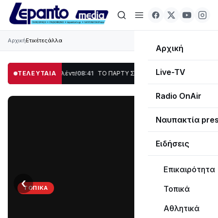
Αρχική
Ετικέτες
άλλα
Αρχική
Live-TV
, Χορός & Γλέντι!
ΤΕΛΕΥΤΑΙΑ
08:41
ΤΟ ΠΑΡΤΥ ΣΥΝΕΧΙΖΕΤΑΙ…
19:47
Στο σκοτάδι μεγ
Radio OnAir
Ναυπακτία pre
Ειδήσεις
Επικαιρότητα
‹
›
Τοπικά
ΤΟΠΙΚΆ
ΤΟ
Αθλητικά
ΠΑΡΤΥ