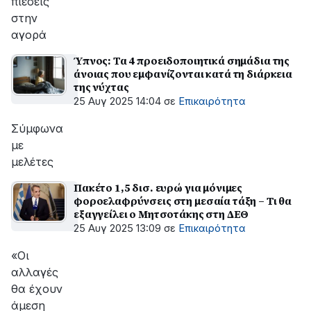
πιέσεις
στην
αγορά
Ύπνος: Τα 4 προειδοποιητικά σημάδια της
άνοιας που εμφανίζονται κατά τη διάρκεια
της νύχτας
25 Αυγ 2025 14:04
σε
Επικαιρότητα
Σύμφωνα
με
μελέτες
Πακέτο 1,5 δισ. ευρώ για μόνιμες
φοροελαφρύνσεις στη μεσαία τάξη – Τι θα
εξαγγείλει ο Μητσοτάκης στη ΔΕΘ
25 Αυγ 2025 13:09
σε
Επικαιρότητα
«Οι
αλλαγές
θα έχουν
άμεση