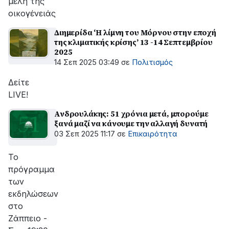
μέλη της
οικογένειάς
Διημερίδα ‘Η λίμνη του Μόρνου στην εποχή
της κλιματικής κρίσης’ 13 -14 Σεπτεμβρίου
2025
14 Σεπ 2025 03:49
σε
Πολιτισμός
Δείτε
LIVE!
Ανδρουλάκης: 51 χρόνια μετά, μπορούμε
ξανά μαζί να κάνουμε την αλλαγή δυνατή
03 Σεπ 2025 11:17
σε
Επικαιρότητα
Το
πρόγραμμα
των
εκδηλώσεων
στο
Ζάππειο -