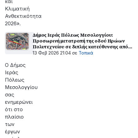
και
Κλιματική
Ανθεκτικότητα
2026».
Δήμος Ιεράς Πόλεως Μεσολογγίου:
Προσωρινή μετατροπή της οδού Ηρώων
Πολυτεχνείου σε διπλής κατεύθυνσης από
τη Δευτέρα 16/02/2026
13 Φεβ 2026 21:04
σε
Τοπικά
Ο Δήμος
Ιεράς
Πόλεως
Μεσολογγίου
σας
ενημερώνει
ότι στο
πλαίσιο
των
έργων