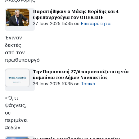
Παραιτήθηκαν ο Μάκης Βορίδης και 4
υφυπουργοί για τον ΟΠΕΚΕΠΕ
27 Ιουν 2025 15:35
σε
Επικαιρότητα
Έγιναν
δεκτές
από τον
πρωθυπουργό
Την Παρασκευή 27/6 παρουσιάζεται η νέα
καμπάνια του Δήμου Ναυπακτίας
26 Ιουν 2025 10:35
σε
Τοπικά
«Ό,τι
ψάχνεις,
σε
περιμένει
#εδώ»