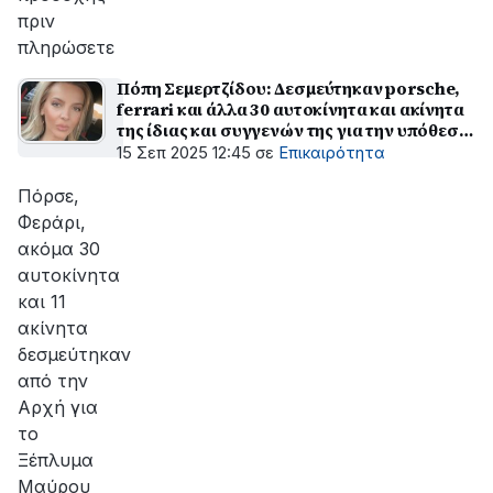
πριν
πληρώσετε
Πόπη Σεμερτζίδου: Δεσμεύτηκαν porsche,
ferrari και άλλα 30 αυτοκίνητα και ακίνητα
της ίδιας και συγγενών της για την υπόθεση
του ΟΠΕΚΕΠΕ
15 Σεπ 2025 12:45
σε
Επικαιρότητα
Πόρσε,
Φεράρι,
ακόμα 30
αυτοκίνητα
και 11
ακίνητα
δεσμεύτηκαν
από την
Αρχή για
το
Ξέπλυμα
Μαύρου