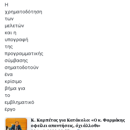
Η
χρηματοδότηση
των
μελετών
και η
υπογραφή
της
προγραμματικής
σύμβασης
σηματοδοτούν
ένα
κρίσιμο
βήμα για
το
εμβληματικό
έργο
Κ. Καρπέτας για Κατάκολο: «Ο κ. Φαρμάκης
οφείλει απαντήσεις, όχι άλλοθι»