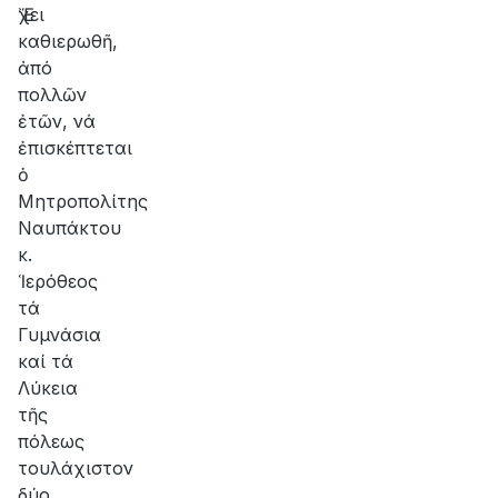
Ἔχει
καθιερωθῆ,
ἀπό
πολλῶν
ἐτῶν, νά
ἐπισκέπτεται
ὁ
Μητροπολίτης
Ναυπάκτου
κ.
Ἱερόθεος
τά
Γυμνάσια
καί τά
Λύκεια
τῆς
πόλεως
τουλάχιστον
δύο