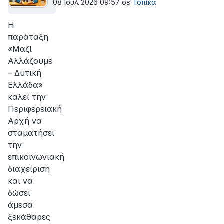
08 Ιουλ 2026 09:57
σε
Τοπικά
Η
παράταξη
«Μαζί
Αλλάζουμε
– Δυτική
Ελλάδα»
καλεί την
Περιφερειακή
Αρχή να
σταματήσει
την
επικοινωνιακή
διαχείριση
και να
δώσει
άμεσα
ξεκάθαρες