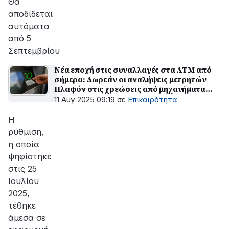
Θα
αποδίδεται
αυτόματα
από 5
Σεπτεμβρίου
Νέα εποχή στις συναλλαγές στα ΑΤΜ από
σήμερα: Δωρεάν οι αναλήψεις μετρητών -
Πλαφόν στις χρεώσεις από μηχανήματα
τρίτων παρόχων
11 Αυγ 2025 09:19
σε
Επικαιρότητα
Η
ρύθμιση,
η οποία
ψηφίστηκε
στις 25
Ιουλίου
2025,
τέθηκε
άμεσα σε