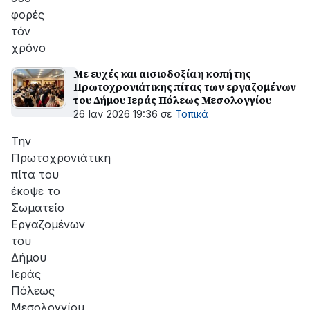
φορές
τόν
χρόνο
Με ευχές και αισιοδοξία η κοπή της
Πρωτοχρονιάτικης πίτας των εργαζομένων
του Δήμου Ιεράς Πόλεως Μεσολογγίου
26 Ιαν 2026 19:36
σε
Τοπικά
Την
Πρωτοχρονιάτικη
πίτα του
έκοψε το
Σωματείο
Εργαζομένων
του
Δήμου
Ιεράς
Πόλεως
Μεσολογγίου,