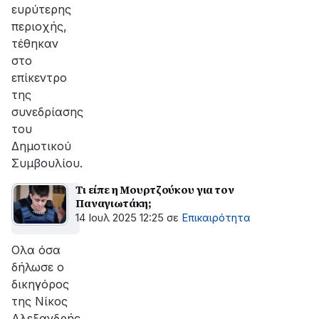
ευρύτερης
περιοχής,
τέθηκαν
στο
επίκεντρο
της
συνεδρίασης
του
Δημοτικού
Συμβουλίου.
Τι είπε η Μουρτζούκου για τον
Παναγιωτάκη;
14 Ιουλ 2025 12:25
σε
Επικαιρότητα
Ολα όσα
δήλωσε ο
δικηγόρος
της Νίκος
Αλεξανδρής