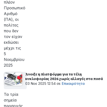
πλέον
Προσωπικό
Αριθμό
(ΠΑ), οι
πολίτες
που δεν
τον είχαν
εκδώσει
μέχρι τις
5
Νοεμβρίου
2025
Άνοιξε η πλατφόρμα για τα τέλη
κυκλοφορίας 2026 χωρίς αλλαγές στα ποσά
03 Νοε 2025 12:54
σε
Επικαιρότητα
Τα τρία
σημεία
προσοχής