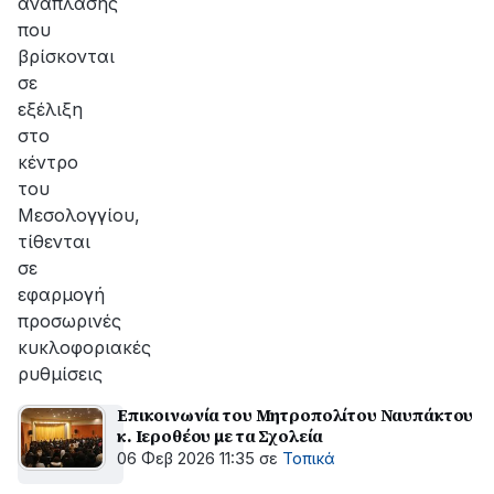
ανάπλασης
που
βρίσκονται
σε
εξέλιξη
στο
κέντρο
του
Μεσολογγίου,
τίθενται
σε
εφαρμογή
προσωρινές
κυκλοφοριακές
ρυθμίσεις
Eπικοινωνία του Μητροπολίτου Ναυπάκτου
κ. Iεροθέου με τα Σχολεία
06 Φεβ 2026 11:35
σε
Τοπικά