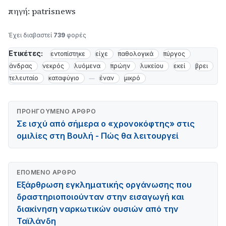
πηγή: patrisnews
Έχει διαβαστεί
739
φορές
Ετικέτες:
εντοπίστηκε
είχε
παθολογικά
πύργος
άνδρας
νεκρός
λυόμενα
πρώην
λυκείου
εκεί
βρει
τελευταίο
καταφύγιο
έναν
μικρό
ΠΡΟΗΓΟΎΜΕΝΟ ΆΡΘΡΟ
Σε ισχύ από σήμερα ο «χρονοκόφτης» στις
ομιλίες στη Βουλή - Πώς θα λειτουργεί
ΕΠΌΜΕΝΟ ΆΡΘΡΟ
Εξάρθρωση εγκληματικής οργάνωσης που
δραστηριοποιούνταν στην εισαγωγή και
διακίνηση ναρκωτικών ουσιών από την
Ταϊλάνδη