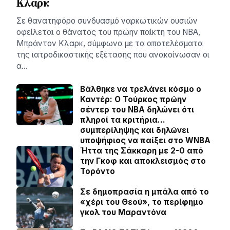
Κλαρκ
Σε θανατηφόρο συνδυασμό ναρκωτικών ουσιών
οφείλεται ο θάνατος του πρώην παίκτη του NBA,
Μπράντον Κλαρκ, σύμφωνα με τα αποτελέσματα
της ιατροδικαστικής εξέτασης που ανακοίνωσαν οι
α…
Βάλθηκε να τρελάνει κόσμο ο
Καντέρ: Ο Τούρκος πρώην
σέντερ του NBA δηλώνει ότι
πληροί τα κριτήρια…
συμπερίληψης και δηλώνει
υποψήφιος να παίξει στο WNBA
Ήττα της Σάκκαρη με 2-0 από
την Γκοφ και αποκλεισμός στο
Τορόντο
Σε δημοπρασία η μπάλα από το
«χέρι του Θεού», το περίφημο
γκολ του Μαραντόνα