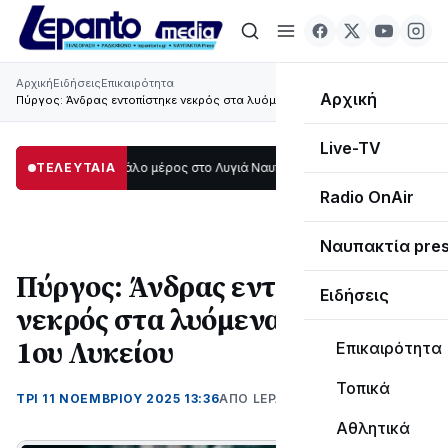
Αρχική
Ειδήσεις
Επικαιρότητα
Αρχική
Πύργος: Άνδρας εντοπίστηκε νεκρός στα λυόμενα του πρώην 1ου Λυκείου
Live-TV
ο σκοτάδι μεγάλο μέρος στο Λυγιά Ναυπάκτου
ΤΕΛΕΥΤΑΙΑ
12:08
Σε τροχιά υλοποίησης
Radio OnAir
Ναυπακτία pre
Πύργος: Άνδρας εντοπίστηκε
Ειδήσεις
νεκρός στα λυόμενα του πρώην
1ου Λυκείου
Επικαιρότητα
Τοπικά
ΤΡΊ 11 ΝΟΕΜΒΡΊΟΥ 2025 13:36
ΑΠΌ LEPANTO RTV
Αθλητικά