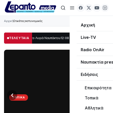
Αρχική
Ετικέτες
αστυνομικές
Αρχική
Live-TV
ο μέρος στο Λυγιά Ναυπάκτου
ΤΕΛΕΥΤΑΙΑ
12:08
Σε τροχιά υλοποίησης η Παράκαμψη το
Radio OnAir
Ναυπακτία pre
Ειδήσεις
Επικαιρότητα
‹
›
Τοπικά
ΤΟΠΙΚΆ
Στο
Αθλητικά
σκοτάδι