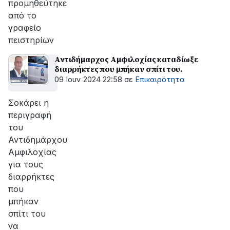
προμηθεύτηκε
από το
γραφείο
πειστηρίων
Αντιδήμαρχος Αμφιλοχίας καταδίωξε
διαρρήκτες που μπήκαν σπίτι του.
09 Ιουν 2024 22:58
σε
Επικαιρότητα
Σοκάρει η
περιγραφή
του
Αντιδημάρχου
Αμφιλοχίας
για τους
διαρρήκτες
που
μπήκαν
σπίτι του
να