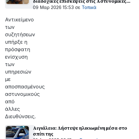
διαδοχικές επισκέψεις στις Αστυνομικές
Υπηρεσίες και τον Δήμο Αιγιαλείας
09 Μαρ 2026 15:53
σε
Τοπικά
Αντικείμενο
των
συζητήσεων
υπήρξε η
πρόσφατη
ενίσχυση
των
υπηρεσιών
με
αποσπασμένους
αστυνομικούς
από
άλλες
Διευθύνσεις.
Αιγιάλεια: Λήστεψε ηλικιωμένη μέσα στο
σπίτι της