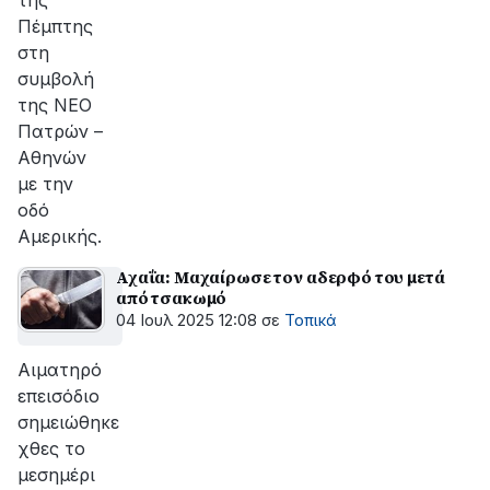
της
Πέμπτης
στη
συμβολή
της ΝΕΟ
Πατρών –
Αθηνών
με την
οδό
Αμερικής.
Αχαΐα: Μαχαίρωσε τον αδερφό του μετά
από τσακωμό
04 Ιουλ 2025 12:08
σε
Τοπικά
Αιματηρό
επεισόδιο
σημειώθηκε
χθες το
μεσημέρι