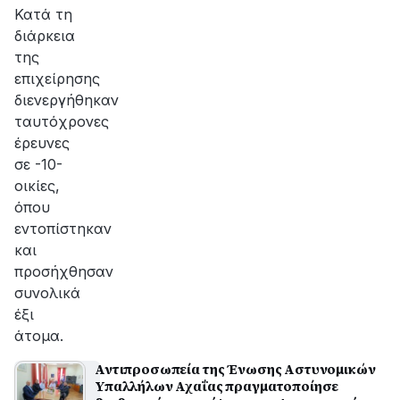
αποκατάσταση
Κατά τη
της
διάρκεια
βλάβης
της
επιχείρησης
διενεργήθηκαν
ταυτόχρονες
έρευνες
σε -10-
οικίες,
όπου
εντοπίστηκαν
και
προσήχθησαν
συνολικά
έξι
άτομα.
Αντιπροσωπεία της Ένωσης Αστυνομικών
Υπαλλήλων Αχαΐας πραγματοποίησε