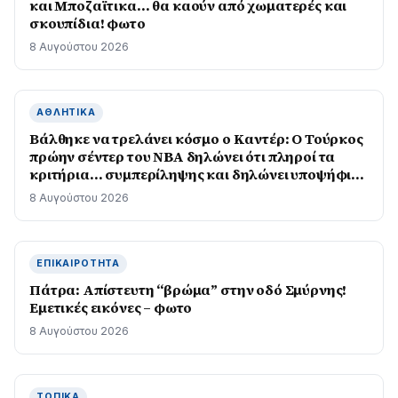
και Μποζαϊτικα… θα καούν από χωματερές και
σκουπίδια! φωτο
8 Αυγούστου 2026
ΑΘΛΗΤΙΚΆ
Βάλθηκε να τρελάνει κόσμο ο Καντέρ: Ο Τούρκος
πρώην σέντερ του NBA δηλώνει ότι πληροί τα
κριτήρια… συμπερίληψης και δηλώνει υποψήφιος
να παίξει στο WNBA
8 Αυγούστου 2026
ΕΠΙΚΑΙΡΌΤΗΤΑ
Πάτρα: Απίστευτη “βρώμα” στην οδό Σμύρνης!
Εμετικές εικόνες – φωτο
8 Αυγούστου 2026
ΤΟΠΙΚΆ