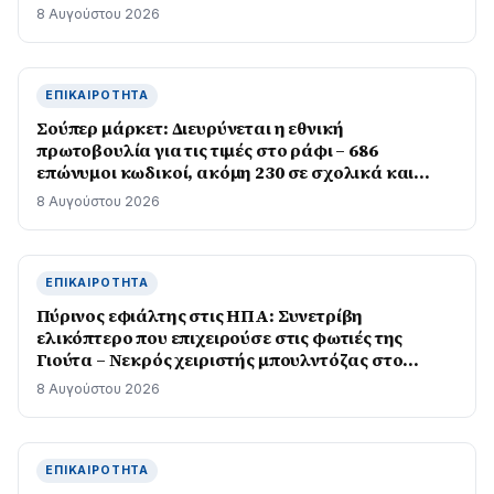
8 Αυγούστου 2026
ΕΠΙΚΑΙΡΌΤΗΤΑ
Σούπερ μάρκετ: Διευρύνεται η εθνική
πρωτοβουλία για τις τιμές στο ράφι – 686
επώνυμοι κωδικοί, ακόμη 230 σε σχολικά και
προϊόντα ιδιωτικής ετικέτας
8 Αυγούστου 2026
ΕΠΙΚΑΙΡΌΤΗΤΑ
Πύρινος εφιάλτης στις ΗΠΑ: Συνετρίβη
ελικόπτερο που επιχειρούσε στις φωτιές της
Γιούτα – Νεκρός χειριστής μπουλντόζας στο
Όρεγκον
8 Αυγούστου 2026
ΕΠΙΚΑΙΡΌΤΗΤΑ