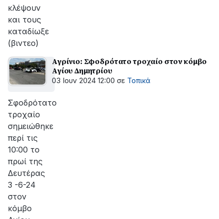
κλέψουν
και τους
καταδίωξε
(βιντεο)
Αγρίνιο: Σφοδρότατο τροχαίο στον κόμβο
Αγίου Δημητρίου
03 Ιουν 2024 12:00
σε
Τοπικά
Σφοδρότατο
τροχαίο
σημειώθηκε
περί τις
10:00 το
πρωί της
Δευτέρας
3 -6-24
στον
κόμβο