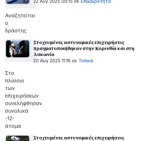
22 Αυγ 2025 09:15
σε
Επικαιρότητα
Αναζητείται
ο
δράστης
Στοχευμένες αστυνομικές επιχειρήσεις
πραγματοποιήθηκαν στην Κορινθία και στη
Λακωνία
20 Αυγ 2025 11:16
σε
Τοπικά
Στο
πλαίσιο
των
επιχειρήσεων
συνελήφθησαν
συνολικά
-12-
άτομα
Στοχευμένες αστυνομικές επιχειρήσεις