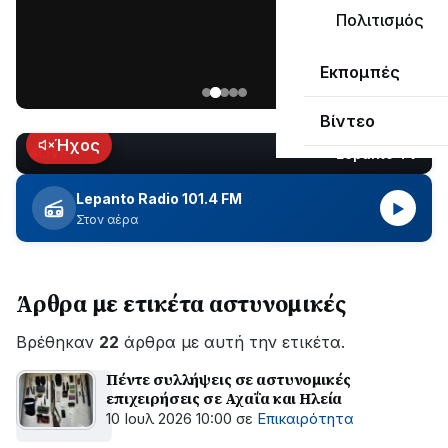
μεγάλο
Πολιτισμός
μέρος
Χωρίς
στο
Εκπομπές
ηλεκτροδότηση
Λυγιά
οι
Ναυπάκτου
Βίντεο
περιοχές
εδώ
Ήχος
Lepanto TV
LIVE
και
περίπου
Lepanto Radio 101.4 FM
▶
δύο
Στον αέρα
ώρες
–
Σε
Άρθρα με ετικέτα αστυνομικές
εξέλιξη
οι
Βρέθηκαν
εργασίες
22
άρθρα με αυτή την ετικέτα.
του
Πέντε συλλήψεις σε αστυνομικές
ΔΕΔΔΗΕ
επιχειρήσεις σε Αχαΐα και Ηλεία
για
10 Ιουλ 2026 10:00
σε
Επικαιρότητα
την