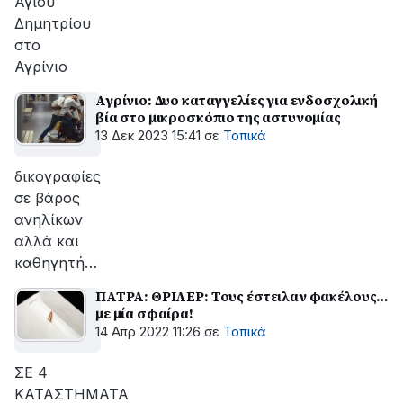
Αγίου
Δημητρίου
στο
Αγρίνιο
Αγρίνιο: Δυο καταγγελίες για ενδοσχολική
βία στο μικροσκόπιο της αστυνομίας
13 Δεκ 2023 15:41
σε
Τοπικά
δικογραφίες
σε βάρος
ανηλίκων
αλλά και
καθηγητή…
ΠΑΤΡΑ: ΘΡΙΛΕΡ: Τους έστειλαν φακέλους…
με μία σφαίρα!
14 Απρ 2022 11:26
σε
Τοπικά
ΣΕ 4
ΚΑΤΑΣΤΗΜΑΤΑ