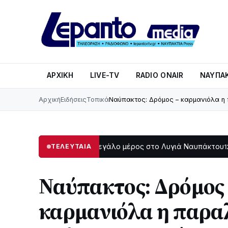
ΑΡΧΙΚΉ
LIVE-TV
RADIO ONAIR
ΝΑΥΠΑΚ
Αρχική
Ειδήσεις
Τοπικά
Ναύπακτος: Δρόμος – καρμανιόλα η
Στο σκοτάδι μεγάλο μέρος στο Λυγιά Ναυπάκτου
Σε τρο
ΤΕΛΕΥΤΑΙΑ
12:08
Ναύπακτος: Δρόμος
καρμανιόλα η παρα