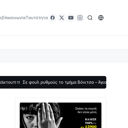
ς
Επικοινωνία
Ταυτότητα
ε φουλ ρυθμούς το τμήμα Βόνιτσα – Άγιος Νικόλαος | Αυτοψία