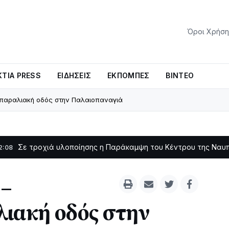
Όροι Χρήση
ΤΊΑ PRESS
ΕΙΔΉΣΕΙΣ
ΕΚΠΟΜΠΈΣ
ΒΊΝΤΕΟ
 παραλιακή οδός στην Παλαιοπαναγιά
χιά υλοποίησης η Παράκαμψη του Κέντρου της Ναυπάκτου
Σ
11:11
 –
λιακή οδός στην