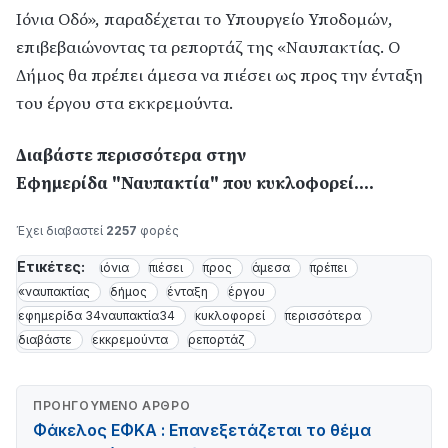
Ιόνια Οδό», παραδέχεται το Υπουργείο Υποδομών,
επιβεβαιώνοντας τα ρεπορτάζ της «Ναυπακτίας. Ο
Δήμος θα πρέπει άμεσα να πιέσει ως προς την ένταξη
του έργου στα εκκρεμούντα.
Διαβάστε περισσότερα στην
Εφημερίδα "Ναυπακτία" που κυκλοφορεί....
Έχει διαβαστεί
2257
φορές
Ετικέτες:
ιόνια
πιέσει
προς
άμεσα
πρέπει
«ναυπακτίας
δήμος
ένταξη
έργου
εφημερίδα 34ναυπακτία34
κυκλοφορεί
περισσότερα
διαβάστε
εκκρεμούντα
ρεπορτάζ
ΠΡΟΗΓΟΎΜΕΝΟ ΆΡΘΡΟ
Φάκελος ΕΦΚΑ : Επανεξετάζεται το θέμα