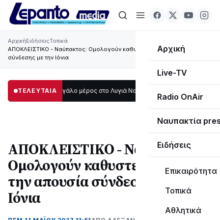
Αρχική
Ειδήσεις
Τοπικά
Αρχική
ΑΠΟΚΛΕIΣΤΙΚΟ - Ναύπακτος: Ομολογούν καθυστερημένα την απουσία
σύνδεσης με την Ιόνια
Live-TV
ο σκοτάδι μεγάλο μέρος στο Λυγιά Ναυπάκτου
ΤΕΛΕΥΤΑΙΑ
12:08
Σε τροχιά υλοποίησης
Radio OnAir
Ναυπακτία pre
ΑΠΟΚΛΕIΣΤΙΚΟ - Ναύπακτος:
Ειδήσεις
Ομολογούν καθυστερημένα
Επικαιρότητα
την απουσία σύνδεσης με την
Τοπικά
Ιόνια
Αθλητικά