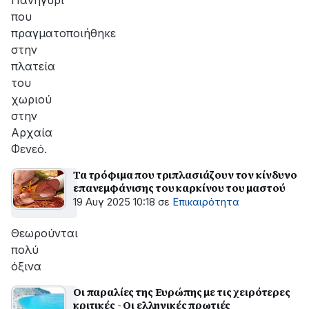
Πανηγύρι
που
πραγματοποιήθηκε
στην
πλατεία
του
χωριού
στην
Αρχαία
Φενεό.
Τα τρόφιμα που τριπλασιάζουν τον κίνδυνο
επανεμφάνισης του καρκίνου του μαστού
19 Αυγ 2025 10:18
σε
Επικαιρότητα
Θεωρούνται
πολύ
όξινα
Οι παραλίες της Ευρώπης με τις χειρότερες
κριτικές - Οι ελληνικές πρωτιές