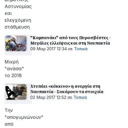
Αστυνομίας
και
ελεγχόμενη
στάθμευση
"Kαμπανάκι" από τους Πυροσβέστες -
Μεγάλες ελλείψεις και στη Ναυπακτία
09 Μαρ 2017 12:34
σε
Τοπικά
Μικρή
"ανάσα"
το 2018
Χτυπάει «κόκκινο» η ανεργία στη
Ναυπακτία - Σοκάρουν τα στοιχεία
02 Μαρ 2017 12:52
σε
Τοπικά
Την
"απογυμνώνουν"
από