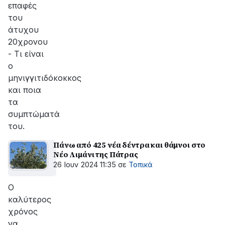
επαφές
του
άτυχου
20χρονου
- Τι είναι
ο
μηνιγγιτιδόκοκκος
και ποια
τα
συμπτώματά
του.
Πάνω από 425 νέα δέντρα και θάμνοι στο
Νέο Λιμάνι της Πάτρας
26 Ιουν 2024 11:35
σε
Τοπικά
Ο
καλύτερος
χρόνος
να