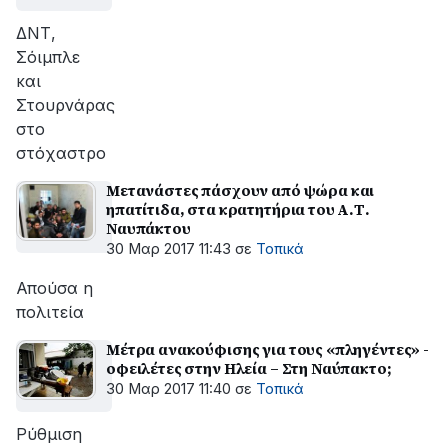
ΔΝΤ,
Σόιμπλε
και
Στουρνάρας
στο
στόχαστρο
Μετανάστες πάσχουν από ψώρα και
ηπατίτιδα, στα κρατητήρια του Α.Τ.
Ναυπάκτου
30 Μαρ 2017 11:43
σε
Τοπικά
Απούσα η
πολιτεία
Μέτρα ανακούφισης για τους «πληγέντες» -
οφειλέτες στην Ηλεία – Στη Ναύπακτο;
30 Μαρ 2017 11:40
σε
Τοπικά
Ρύθμιση