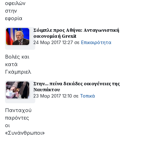
οφειλών
στην
εφορία
Σόιμπλε προς Αθήνα: Ανταγωνιστική
οικονομία ή Grexit
24 Μαρ 2017 12:27
σε
Επικαιρότητα
Βολές και
κατά
Γκάμπριελ
Στην… πείνα δεκάδες οικογένειες της
Ναυπάκτου
23 Μαρ 2017 12:10
σε
Τοπικά
Πανταχού
παρόντες
οι
«Συνάνθρωποι»