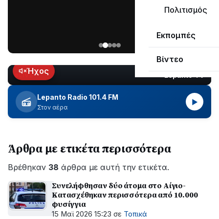
μεγάλο
Πολιτισμός
μέρος
Χωρίς
στο
Εκπομπές
ηλεκτροδότηση
Λυγιά
οι
Ναυπάκτου
Βίντεο
περιοχές
εδώ
Ήχος
Lepanto TV
LIVE
και
περίπου
Lepanto Radio 101.4 FM
▶
δύο
Στον αέρα
ώρες
–
Σε
Άρθρα με ετικέτα περισσότερα
εξέλιξη
οι
Βρέθηκαν
εργασίες
38
άρθρα με αυτή την ετικέτα.
του
Συνελήφθησαν δύο άτομα στο Αίγιο-
ΔΕΔΔΗΕ
Κατασχέθηκαν περισσότερα από 10.000
για
φυσίγγια
την
15 Μαϊ 2026 15:23
σε
Τοπικά