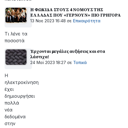
Η ΦΩΚΙΔΑ ΣΤΟΥΣ 4 ΝΟΜΟΥΣ ΤΗΣ
ΕΛΛΑΔΑΣ ΠΟΥ «ΓΕΡΝΟΥΝ» ΠΙΟ ΓΡΗΓΟΡΑ
13 Νοε 2023 16:48
σε
Επικαιρότητα
Τι λένε τα
ποσοστά
Έρχονται μεγάλες αυξήσεις και στα
λάστιχα!
24 Μαϊ 2023 18:27
σε
Τοπικά
Η
ηλεκτροκίνηση
έχει
δημιουργήσει
πολλά
νέα
δεδομένα
στην