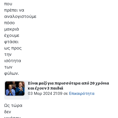
που
πρέπει να
αναλογιστούμε
πόσο
μακριά
έχουμε
φτάσει
ως προς
την
ισότητα
των
φύλων.
Είναι μαζί για περισσότερα από 20 χρόνια
και έχουν 3 παιδιά
03 Μαρ 2024 21:09
σε
Επικαιρότητα
Ως τώρα
δεν