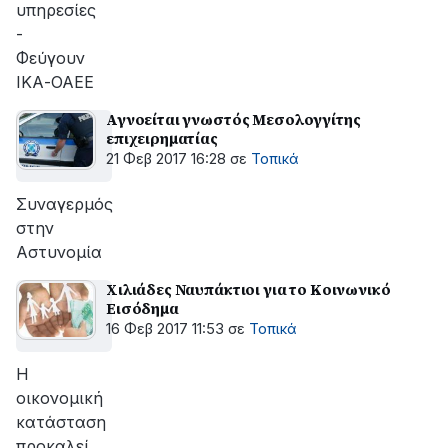
υπηρεσίες
-
Φεύγουν
ΙΚΑ-ΟΑΕΕ
Αγνοείται γνωστός Μεσολογγίτης
επιχειρηματίας
21 Φεβ 2017 16:28
σε
Τοπικά
Συναγερμός
στην
Αστυνομία
Χιλιάδες Ναυπάκτιοι για το Κοινωνικό
Εισόδημα
16 Φεβ 2017 11:53
σε
Τοπικά
Η
οικονομική
κατάσταση
προκαλεί