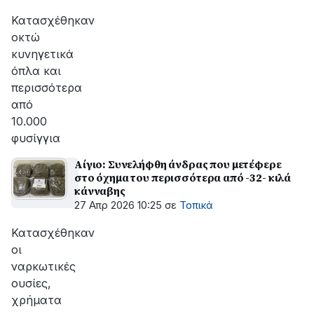
αποκατάσταση
της
Κατασχέθηκαν
βλάβης
οκτώ
κυνηγετικά
όπλα και
περισσότερα
από
10.000
φυσίγγια
Αίγιο: Συνελήφθη άνδρας που μετέφερε
στο όχημα του περισσότερα από -32- κιλά
κάνναβης
27 Απρ 2026 10:25
σε
Τοπικά
Κατασχέθηκαν
οι
ναρκωτικές
ουσίες,
χρήματα