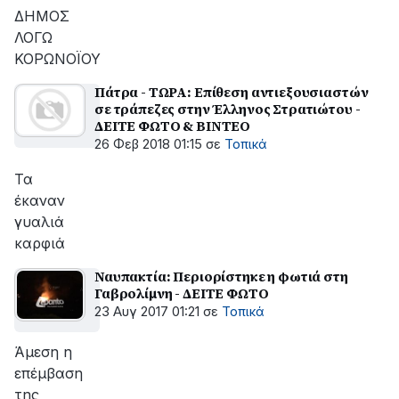
ΔΗΜΟΣ
ΛΟΓΩ
ΚΟΡΩΝΟΪΟΥ
Πάτρα - ΤΩΡΑ: Επίθεση αντιεξουσιαστών
σε τράπεζες στην Έλληνος Στρατιώτου -
ΔΕΙΤΕ ΦΩΤΟ & ΒΙΝΤΕΟ
26 Φεβ 2018 01:15
σε
Τοπικά
Τα
έκαναν
γυαλιά
καρφιά
Ναυπακτία: Περιορίστηκε η φωτιά στη
Γαβρολίμνη - ΔΕΙΤΕ ΦΩΤΟ
23 Αυγ 2017 01:21
σε
Τοπικά
Άμεση η
επέμβαση
της