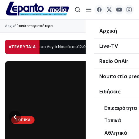
Αρχική
Ετικέτες
περισσότερα
Αρχική
Live-TV
γάλο μέρος στο Λυγιά Ναυπάκτου
ΤΕΛΕΥΤΑΙΑ
12:08
Σε τροχιά υλοποίησης η Παράκαμψη 
Radio OnAir
Ναυπακτία pre
Ειδήσεις
Επικαιρότητα
‹
›
Τοπικά
ΤΟΠΙΚΆ
Στο
Αθλητικά
σκοτάδι