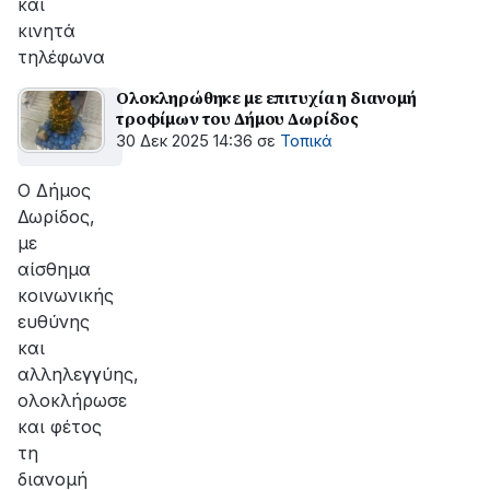
και
κινητά
τηλέφωνα
Ολοκληρώθηκε με επιτυχία η διανομή
τροφίμων του Δήμου Δωρίδος
30 Δεκ 2025 14:36
σε
Τοπικά
Ο Δήμος
Δωρίδος,
με
αίσθημα
κοινωνικής
ευθύνης
και
αλληλεγγύης,
ολοκλήρωσε
και φέτος
τη
διανομή