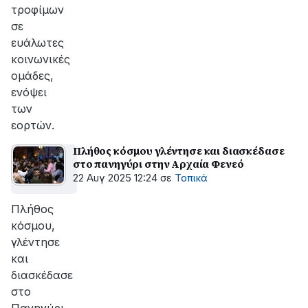
τροφίμων
σε
ευάλωτες
κοινωνικές
ομάδες,
ενόψει
των
εορτών.
Πλήθος κόσμου γλέντησε και διασκέδασε
στο πανηγύρι στην Αρχαία Φενεό
22 Αυγ 2025 12:24
σε
Τοπικά
Πλήθος
κόσμου,
γλέντησε
και
διασκέδασε
στο