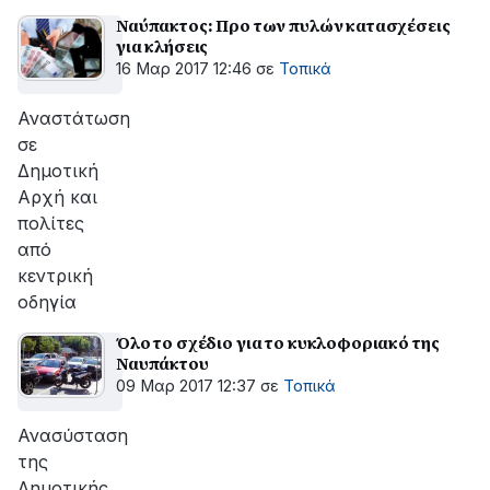
Ναύπακτος: Προ των πυλών κατασχέσεις
για κλήσεις
16 Μαρ 2017 12:46
σε
Τοπικά
Αναστάτωση
σε
Δημοτική
Αρχή και
πολίτες
από
κεντρική
οδηγία
Όλο το σχέδιο για το κυκλοφοριακό της
Ναυπάκτου
09 Μαρ 2017 12:37
σε
Τοπικά
Ανασύσταση
της
Δημοτικής