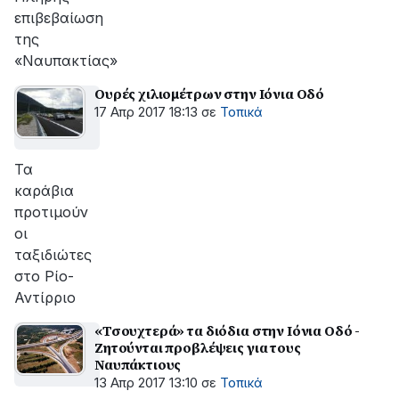
επιβεβαίωση
της
«Ναυπακτίας»
Ουρές χιλιομέτρων στην Ιόνια Οδό
17 Απρ 2017 18:13
σε
Τοπικά
Τα
καράβια
προτιμούν
οι
ταξιδιώτες
στο Ρίο-
Αντίρριο
«Τσουχτερά» τα διόδια στην Ιόνια Οδό -
Ζητούνται προβλέψεις για τους
Ναυπάκτιους
13 Απρ 2017 13:10
σε
Τοπικά