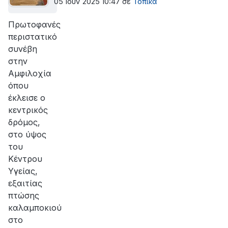
05 Ιουν 2025 10:47
σε
Τοπικά
Πρωτοφανές
περιστατικό
συνέβη
στην
Αμφιλοχία
όπου
έκλεισε ο
κεντρικός
δρόμος,
στο ύψος
του
Κέντρου
Υγείας,
εξαιτίας
πτώσης
καλαμποκιού
στο