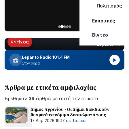
ΣΥΝΕΧΙΖΕΤΑΙ…
Πολιτισμός
Νέα
Εκπομπές
ανάρτηση
του
Βίντεο
Ανδρέα
Κωτσανά
Ήχος
Lepanto TV
LIVE
για
τα
Lepanto Radio 101.4 FM
▶
μεγάλα
Στον αέρα
έργα
του
Δήμου
Άρθρα με ετικέτα αμφιλοχίας
Βρέθηκαν
39
άρθρα με αυτή την ετικέτα.
Δήμος Αγρινίου - Οι Δήμοι διεκδικούν
θεσμικά τα νόμιμα δικαιώματά τους
17 Απρ 2026 19:17
σε
Τοπικά