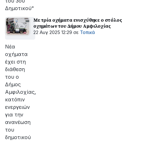
του 3ου
Δημοτικού"
Με τρία οχήματα ενισχύθηκε ο στόλος
οχημάτων του Δήμου Αμφιλοχίας
22 Αυγ 2025 12:29
σε
Τοπικά
Νέα
οχήματα
έχει στη
διάθεση
του ο
Δήμος
Αμφιλοχίας,
κατόπιν
ενεργειών
για την
ανανέωση
του
δημοτικού