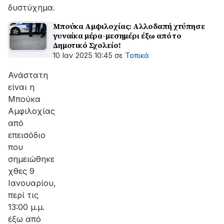
δυστύχημα.
Μπούκα Αμφιλοχίας: Αλλοδαπή χτύπησε
γυναίκα μέρα-μεσημέρι έξω από το
Δημοτικό Σχολείο!
10 Ιαν 2025 10:45
σε
Τοπικά
Ανάστατη
είναι η
Μπούκα
Αμφιλοχίας
από
επεισόδιο
που
σημειώθηκε
χθες 9
Ιανουαρίου,
περί τις
13:00 μ.μ.
έξω από