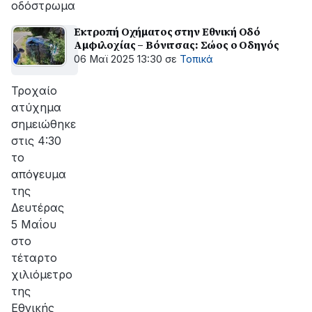
οδόστρωμα
Εκτροπή Οχήματος στην Εθνική Οδό
Αμφιλοχίας – Βόνιτσας: Σώος ο Οδηγός
06 Μαϊ 2025 13:30
σε
Τοπικά
Τροχαίο
ατύχημα
σημειώθηκε
στις 4:30
το
απόγευμα
της
Δευτέρας
5 Μαΐου
στο
τέταρτο
χιλιόμετρο
της
Εθνικής