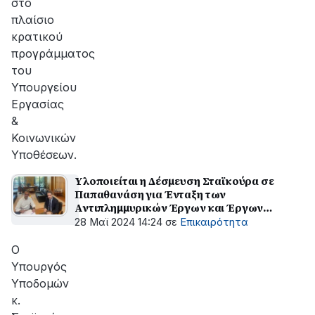
στο
πλαίσιο
κρατικού
προγράμματος
του
Υπουργείου
Εργασίας
&
Κοινωνικών
Υποθέσεων.
Υλοποιείται η Δέσμευση Σταϊκούρα σε
Παπαθανάση για Ένταξη των
Αντιπλημμυρικών Έργων και Έργων
Ύδρευσης των περιοχών Αμβρακίας –
28 Μαϊ 2024 14:24
σε
Επικαιρότητα
Αμφιλοχίας και Βάλτου.
Ο
Υπουργός
Υποδομών
κ.