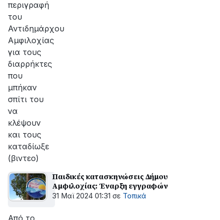
περιγραφή
του
Αντιδημάρχου
Αμφιλοχίας
για τους
διαρρήκτες
που
μπήκαν
σπίτι του
να
κλέψουν
και τους
καταδίωξε
(βιντεο)
Παιδικές κατασκηνώσεις Δήμου
Αμφιλοχίας: Έναρξη εγγραφών
31 Μαϊ 2024 01:31
σε
Τοπικά
Από το