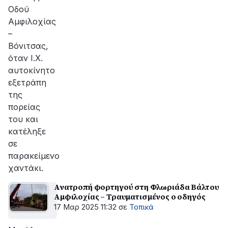
Οδού
Αμφιλοχίας
–
Βόνιτσας,
όταν Ι.Χ.
αυτοκίνητο
εξετράπη
της
πορείας
του και
κατέληξε
σε
παρακείμενο
χαντάκι.
Ανατροπή φορτηγού στη Φλωριάδα Βάλτου
Αμφιλοχίας – Τραυματισμένος ο οδηγός
17 Μαρ 2025 11:32
σε
Τοπικά