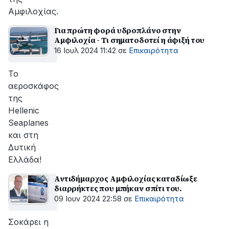
Αμφιλοχίας.
Για πρώτη φορά υδροπλάνο στην
Αμφιλοχία - Τι σηματοδοτεί η άφιξή του
16 Ιουλ 2024 11:42
σε
Επικαιρότητα
Το
αεροσκάφος
της
Hellenic
Seaplanes
και στη
Δυτική
Ελλάδα!
Αντιδήμαρχος Αμφιλοχίας καταδίωξε
διαρρήκτες που μπήκαν σπίτι του.
09 Ιουν 2024 22:58
σε
Επικαιρότητα
Σοκάρει η