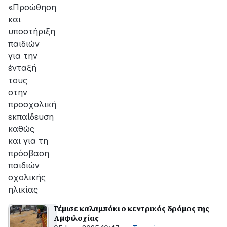
«Προώθηση
και
υποστήριξη
παιδιών
για την
ένταξή
τους
στην
προσχολική
εκπαίδευση
καθώς
και για τη
πρόσβαση
παιδιών
σχολικής
ηλικίας
Γέμισε καλαμπόκι ο κεντρικός δρόμος της
Αμφιλοχίας