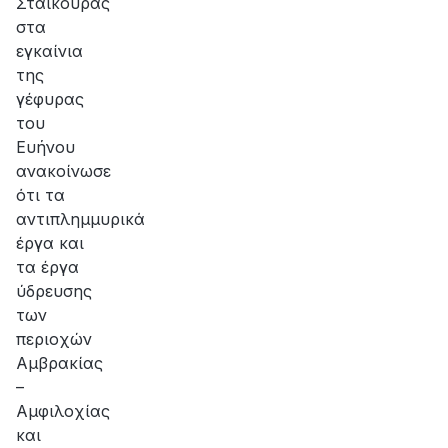
Σταϊκούρας
στα
εγκαίνια
της
γέφυρας
του
Ευήνου
ανακοίνωσε
ότι τα
αντιπλημμυρικά
έργα και
τα έργα
ύδρευσης
των
περιοχών
Αμβρακίας
–
Αμφιλοχίας
και