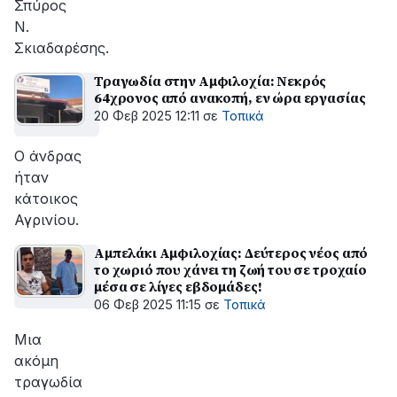
Σπύρος
Ν.
Σκιαδαρέσης.
Τραγωδία στην Αμφιλοχία: Νεκρός
64χρονος από ανακοπή, εν ώρα εργασίας
20 Φεβ 2025 12:11
σε
Τοπικά
Ο άνδρας
ήταν
κάτοικος
Αγρινίου.
Αμπελάκι Αμφιλοχίας: Δεύτερος νέος από
το χωριό που χάνει τη ζωή του σε τροχαίο
μέσα σε λίγες εβδομάδες!
06 Φεβ 2025 11:15
σε
Τοπικά
Μια
ακόμη
τραγωδία