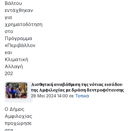
Βάλτου
εντάχθηκαν
για
χρηματοδότηση
στο
Πρόγραμμα
«Περιβάλλον
και
Κλιματική
Αλλαγή
202
Αισθητική αναβάθμιση της νότιας εισόδου
της Αμφιλοχίας με δράση δεντροφύτευσης
28 Μαϊ 2024 14:00
σε
Τοπικά
Ο Δήμος
Αμφιλοχίας
προχώρησε
στη