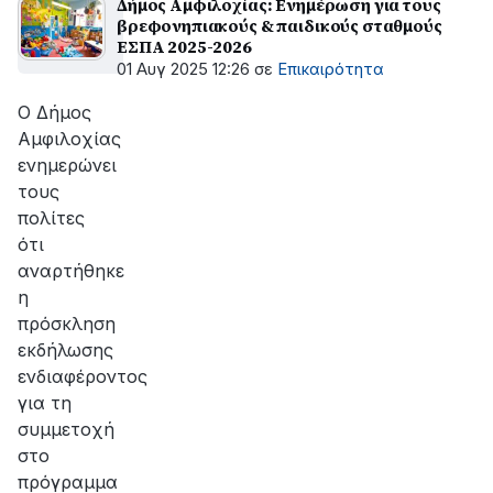
Δήμος Αμφιλοχίας: Ενημέρωση για τους
βρεφονηπιακούς & παιδικούς σταθμούς
ΕΣΠΑ 2025-2026
01 Αυγ 2025 12:26
σε
Επικαιρότητα
Ο Δήμος
Αμφιλοχίας
ενημερώνει
τους
πολίτες
ότι
αναρτήθηκε
η
πρόσκληση
εκδήλωσης
ενδιαφέροντος
για τη
συμμετοχή
στο
πρόγραμμα