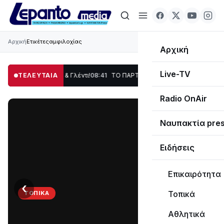
Αρχική
Ετικέτες
αμφιλοχίας
Αρχική
Live-TV
δοση, Χορός & Γλέντι!
ΤΕΛΕΥΤΑΙΑ
08:41
ΤΟ ΠΑΡΤΥ ΣΥΝΕΧΙΖΕΤΑΙ…
19:47
Στο σκοτάδι 
Radio OnAir
Ναυπακτία pre
Ειδήσεις
Επικαιρότητα
‹
›
Τοπικά
ΤΟΠΙΚΆ
ΤΟ
Αθλητικά
ΠΑΡΤΥ