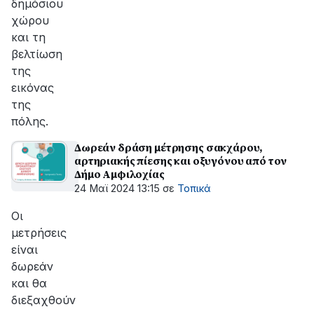
δημόσιου
χώρου
και τη
βελτίωση
της
εικόνας
της
πόλης.
Δωρεάν δράση μέτρησης σακχάρου,
αρτηριακής πίεσης και οξυγόνου από τον
Δήμο Αμφιλοχίας
24 Μαϊ 2024 13:15
σε
Τοπικά
Οι
μετρήσεις
είναι
δωρεάν
και θα
διεξαχθούν