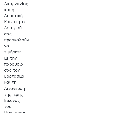
Ακαρνανίας
και η
Δημοτική
Κοινότητα
Λουτρού
σας
προσκαλούν
να
τιμήσετε
με την
παρουσία
σας τον
Εορτασμό
και τη
Λιτάνευση
της Ιερής
Εικόνας
του
Πολιούχου