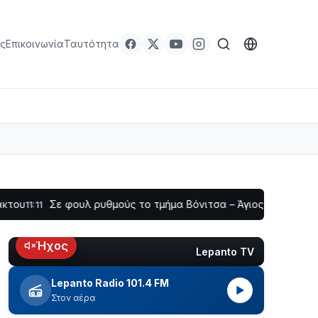
ς
Επικοινωνία
Ταυτότητα
Σε φουλ ρυθμούς το τμήμα Βόνιτσα – Άγιος Νικόλαος | Αυτοψί
Ήχος
Lepanto TV
LIVE
Lepanto Radio 101.4 FM
▶
Στον αέρα