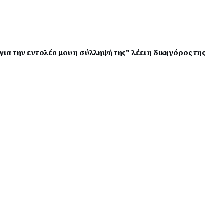
α την εντολέα μου η σύλληψή της" λέει η δικηγόρος της