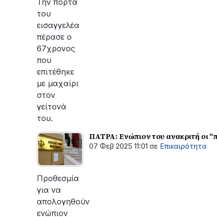
Την πόρτα
του
εισαγγελέα
πέρασε ο
67χρονος
που
επιτέθηκε
με μαχαίρι
στον
γείτονά
του.
ΠΑΤΡΑ: Ενώπιον του ανακριτή οι “
07 Φεβ 2025 11:01
σε
Επικαιρότητα
Προθεσμία
για να
απολογηθούν
ενώπιον