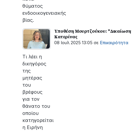
θύματος
ενδοοικογενειακής
βίας.
Υποθέση Μουρτζούκου: "Δικαίωση γι
Κατερίνας
08 Ιουλ 2025 13:05
σε
Επικαιρότητα
Τι λέει η
δικηγόρος
της
μητέρας
του
βρέφους
για τον
θάνατο του
οποίου
κατηγορείται
η Ειρήνη