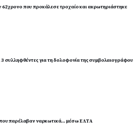
ν 62χρονο που προκάλεσε τροχαίο και ακρωτηριάστηκε
ι 3 συλληφθέντες για τη δολοφονία της συμβολαιογράφου
3 που παρέλαβαν ναρκωτικά… μέσω ΕΛΤΑ