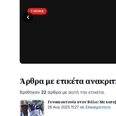
ΤΟΠΙΚΆ
‹
Στο
σκοτάδι
μεγάλο
μέρος
Χωρίς
στο
ηλεκτροδότηση
οι
Λυγιά
περιοχές
Ναυπάκτου
εδώ
και
Άρθρα με ετικέτα ανακριτ
περίπου
δύο
Βρέθηκαν
22
άρθρα με αυτή την ετικέτα.
ώρες
–
Γυναικοκτονία στον Βόλο: Με κατε
Σε
26 Αυγ 2025 11:27
σε
Επικαιρότητα
εξέλιξη