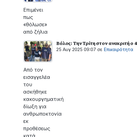
οι
εργασίες
Επιμένει
του
πως
ΔΕΔΔΗΕ
«θόλωσε»
για
από ζήλια
την
αποκατάσταση
Βόλος: Την Τρίτη στον ανακριτή ο
της
25 Αυγ 2025 09:07
σε
Επικαιρότητα
βλάβης
Από τον
εισαγγελέα
του
ασκήθηκε
κακουργηματική
δίωξη για
ανθρωποκτονία
εκ
προθέσεως
κατά