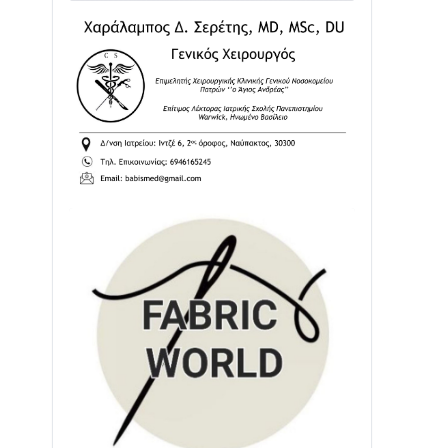
02/08 • 18:26
Διαβάστε την «Ναυπακτία» που
κυκλοφορεί
31/07 • 08:16
Δωρίδα για Όλους: «Καμία εκχώρηση
των νερών στην ΕΥΔΑΠ»
28/07 • 21:46
Διαβάστε την «Ναυπακτία» που
κυκλοφορεί
24/07 • 11:31
ΕΚΤΑΚΤΟ – ΝΑΥΠΑΚΤΙΑ: ΣΥΝΑΓΕΡΜΟΣ
ΣΤΗΝ ΠΥΡΟΣΒΕΣΤΙΚΗ ΓΙΑ ΦΩΤΙΑ ΣΤΟΝ
ΑΓΙΟ ΗΛΙΑ ΠΡΙΝ ΤΗ ΓΡΑΝΙΤΣΑ
24/07 • 11:03