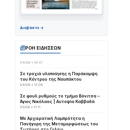
ΤΟ ΠΑΡΤΥ ΣΥΝΕΧΙΖΕΤΑΙ…
05/08 • 08:41
Στο σκοτάδι μεγάλο μέρος στο Λυγιά
ΡΟΗ ΕΙΔΗΣΕΩΝ
Ναυπάκτου
04/08 • 19:47
Σε τροχιά υλοποίησης η Παράκαμψη
του Κέντρου της Ναυπάκτου
04/08 • 12:08
Σε φουλ ρυθμούς το τμήμα Βόνιτσα –
Άγιος Νικόλαος | Αυτοψία Καββαδά
03/08 • 11:11
Με Αρχιερατική Λαμπρότητα η
Πανήγυρη της Μεταμορφώσεως του
Σωτήρος στο Γολέμι
03/08 • 07:45