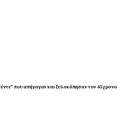
πέντε” που απήγαγαν και ξυλοκόπησαν τον 45χρονο