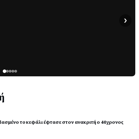
›
ή
βασμένο το κεφάλι έφτασε στον ανακριτή ο 40χρονος