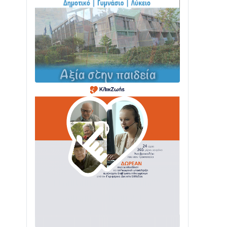
ΤΟ ΠΑΡΤΥ ΣΥΝΕΧΙΖΕΤΑΙ…
05/08 • 08:41
Στο σκοτάδι μεγάλο μέρος στο Λυγιά
Ναυπάκτου
04/08 • 19:47
Σε τροχιά υλοποίησης η Παράκαμψη
του Κέντρου της Ναυπάκτου
04/08 • 12:08
Σε φουλ ρυθμούς το τμήμα Βόνιτσα –
Άγιος Νικόλαος | Αυτοψία Καββαδά
03/08 • 11:11
Με Αρχιερατική Λαμπρότητα η
Πανήγυρη της Μεταμορφώσεως του
Σωτήρος στο Γολέμι
03/08 • 07:45
Ενισχύεται η Πολιτική Προστασία στο
Δήμο Αγρινίου με δύο νέα υδροφόρα
οχήματα