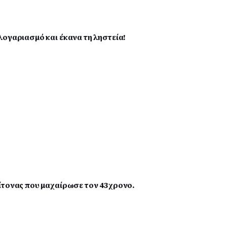
λογαριασμό και έκανα τη ληστεία!
ίτονας που μαχαίρωσε τον 43χρονο.