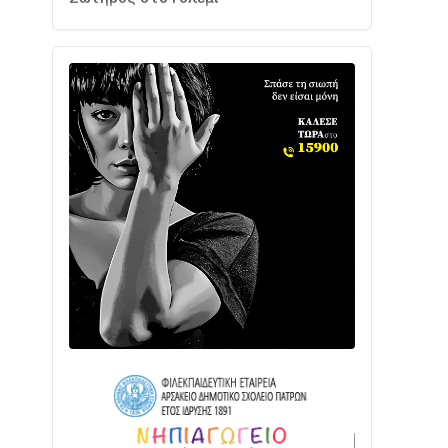
Ενισχύεται η Πολιτική Προστασία στο
Δήμο Αγρινίου με δύο νέα υδροφόρα
οχήματα
02/08 • 18:26
Διαβάστε την «Ναυπακτία» που
κυκλοφορεί
31/07 • 08:16
Δωρίδα για Όλους: «Καμία εκχώρηση
των νερών στην ΕΥΔΑΠ»
28/07 • 21:46
Διαβάστε την «Ναυπακτία» που
κυκλοφορεί
24/07 • 11:31
ΕΚΤΑΚΤΟ – ΝΑΥΠΑΚΤΙΑ: ΣΥΝΑΓΕΡΜΟΣ
ΣΤΗΝ ΠΥΡΟΣΒΕΣΤΙΚΗ ΓΙΑ ΦΩΤΙΑ ΣΤΟΝ
ΑΓΙΟ ΗΛΙΑ ΠΡΙΝ ΤΗ ΓΡΑΝΙΤΣΑ
24/07 • 11:03