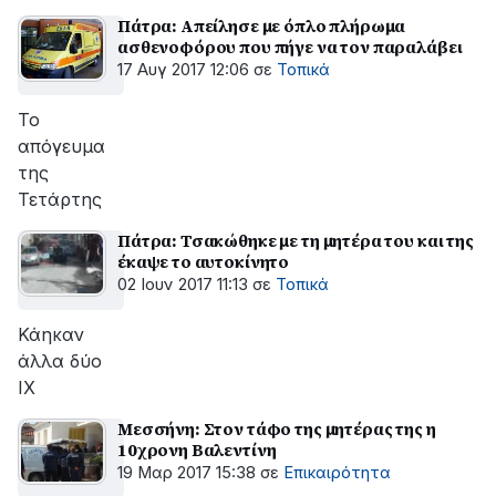
Πάτρα: Απείλησε με όπλο πλήρωμα
ασθενοφόρου που πήγε να τον παραλάβει
17 Αυγ 2017 12:06
σε
Τοπικά
To
απόγευμα
της
Τετάρτης
Πάτρα: Τσακώθηκε με τη μητέρα του και της
έκαψε το αυτοκίνητο
02 Ιουν 2017 11:13
σε
Τοπικά
Κάηκαν
άλλα δύο
ΙΧ
Μεσσήνη: Στον τάφο της μητέρας της η
10χρονη Βαλεντίνη
19 Μαρ 2017 15:38
σε
Επικαιρότητα