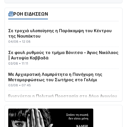
Στο σκοτάδι μεγάλο μέρος στο Λυγιά Ναυπάκτου
ΡΟΗ ΕΙΔΗΣΕΩΝ
04/08 • 19:47
Σε τροχιά υλοποίησης η Παράκαμψη του Κέντρου
της Ναυπάκτου
04/08 • 12:08
Σε φουλ ρυθμούς το τμήμα Βόνιτσα – Άγιος Νικόλαος
| Αυτοψία Καββαδά
03/08 • 11:11
Με Αρχιερατική Λαμπρότητα η Πανήγυρη της
Μεταμορφώσεως του Σωτήρος στο Γολέμι
03/08 • 07:45
Ενισχύεται η Πολιτική Προστασία στο Δήμο Αγρινίου
με δύο νέα υδροφόρα οχήματα
02/08 • 18:26
Διαβάστε την «Ναυπακτία» που κυκλοφορεί
31/07 • 08:16