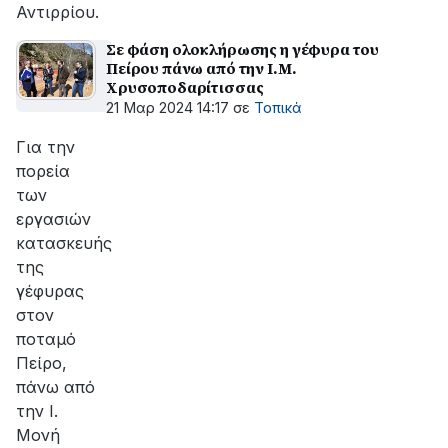
Αντιρρίου.
Σε φάση ολοκλήρωσης η γέφυρα του
Πείρου πάνω από την Ι.Μ.
Χρυσοποδαρίτισσας
21 Μαρ 2024 14:17
σε
Τοπικά
Για την
πορεία
των
εργασιών
κατασκευής
της
γέφυρας
στον
ποταμό
Πείρο,
πάνω από
την Ι.
Μονή