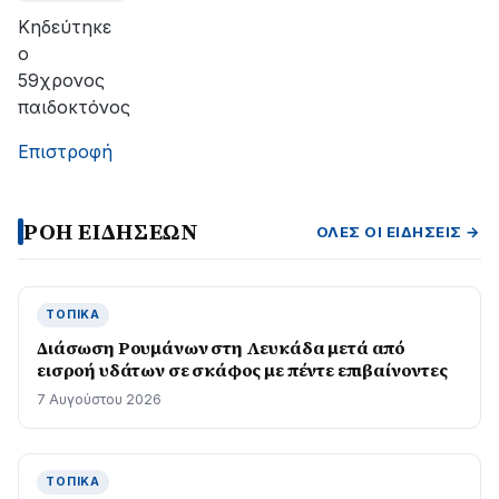
Κηδεύτηκε
ο
59χρονος
παιδοκτόνος
Επιστροφή
ΡΟΗ ΕΙΔΗΣΕΩΝ
ΌΛΕΣ ΟΙ ΕΙΔΉΣΕΙΣ →
ΤΟΠΙΚΆ
Διάσωση Ρουμάνων στη Λευκάδα μετά από
εισροή υδάτων σε σκάφος με πέντε επιβαίνοντες
7 Αυγούστου 2026
ΤΟΠΙΚΆ