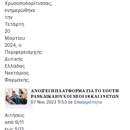
Χρυσοποδαρίτισσας,
ενημερώθηκε
την
Τετάρτη
20
Μαρτίου
2024, ο
Περιφερειάρχης
Δυτικής
Ελλάδας
Νεκτάριος
Φαρμάκης.
ΑΝΟΙΓΕΙ Η ΠΛΑΤΦΟΡΜΑ ΓΙΑ ΤΟ YOUTH
PASS.ΔΙΚΑΙΟΥΧΟΙ ΝΕΟΙ 18 ΚΑΙ 19 ΕΤΩΝ
07 Νοε 2023 11:53
σε
Επικαιρότητα
Αιτήσεις
από 9/11
έως 5/12