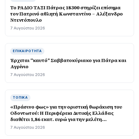
Το ΡΑΔΙΟ ΤΑΞΙ Πάτρας 18300 στηρίζει επίσημα
τον Πατρινό αθλητή Κωνσταντίνο – Αλέξανδρο
Ντεντόπουλο
7 Αυγούστου 2026
ΕΠΙΚΑΙΡΌΤΗΤΑ
Έρχεται “καυτό” Σαββατοκύριακο για Πάτρα και
Αγρίνιο
7 Αυγούστου 2026
ΤΟΠΙΚΆ
«Πράσινο φως» για την οριστική θωράκιση του
Οδοντωτού: Η Περιφέρεια Δυτικής Ελλάδας
διαθέτει 1,86 εκατ. ευρώ για την μελέτη
επαναλειτουργίας του ιστορικού σιδηρόδρομου
7 Αυγούστου 2026