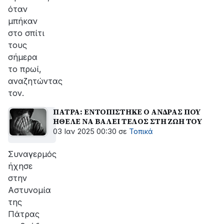
όταν
μπήκαν
στο σπίτι
τους
σήμερα
το πρωί,
αναζητώντας
τον.
ΠΑΤΡΑ: ΕΝΤΟΠΙΣΤΗΚΕ Ο ΑΝΔΡΑΣ ΠΟΥ
ΗΘΕΛΕ ΝΑ ΒΑΛΕΙ ΤΕΛΟΣ ΣΤΗ ΖΩΗ ΤΟΥ
03 Ιαν 2025 00:30
σε
Τοπικά
Συναγερμός
ήχησε
στην
Αστυνομία
της
Πάτρας