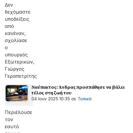
αποκατάσταση
Δεν
της
δεχόμαστε
βλάβης
υποδείξεις
από
κανέναν,
σχολίασε
ο
υπουργός
Εξωτερικών,
Γιώργος
Γεραπετρίτης
Ναύπακτος: Άνδρας προσπάθησε να βάλει
τέλος στη ζωή του
04 Ιουν 2025 10:35
σε
Τοπικά
Περιέλουσε
τον
εαυτό