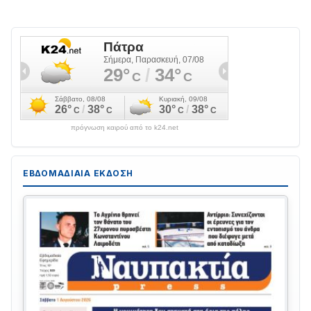
πρόγνωση καιρού από το k24.net