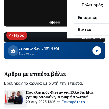
μεγάλο
Πολιτισμός
μέρος
Χωρίς
στο
Εκπομπές
ηλεκτροδότηση
Λυγιά
οι
Ναυπάκτου
Βίντεο
περιοχές
εδώ
Ήχος
Lepanto TV
LIVE
και
περίπου
Lepanto Radio 101.4 FM
▶
δύο
Στον αέρα
ώρες
–
Σε
Άρθρα με ετικέτα βάλει
εξέλιξη
οι
Βρέθηκαν
εργασίες
15
άρθρα με αυτή την ετικέτα.
του
Προκλητικός Φιντάν για Ελλάδα: Μας
ΔΕΔΔΗΕ
χρησιμοποιούν για φθηνή πολιτική
για
29 Αυγ 2025 13:16
σε
Επικαιρότητα
την