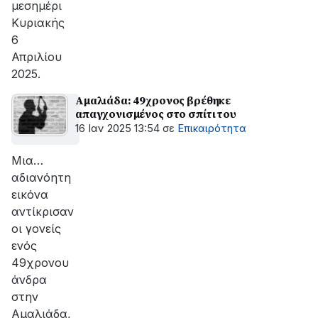
μεσημέρι
Κυριακής
6
Απριλίου
2025.
Αμαλιάδα: 49χρονος βρέθηκε
απαγχονισμένος στο σπίτι του
16 Ιαν 2025 13:54
σε
Επικαιρότητα
Μια…
αδιανόητη
εικόνα
αντίκρισαν
οι γονείς
ενός
49χρονου
άνδρα
στην
Αμαλιάδα,