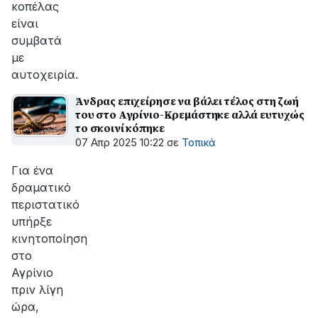
κοπέλας
είναι
συμβατά
με
αυτοχειρία.
Άνδρας επιχείρησε να βάλει τέλος στη ζωή
του στο Αγρίνιο-Κρεμάστηκε αλλά ευτυχώς
το σκοινί κόπηκε
07 Απρ 2025 10:22
σε
Τοπικά
Για ένα
δραματικό
περιστατικό
υπήρξε
κινητοποίηση
στο
Αγρίνιο
πριν λίγη
ώρα,