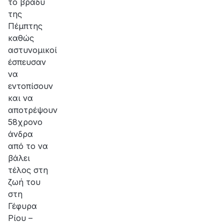
το βράδυ
της
Πέμπτης
καθώς
αστυνομικοί
έσπευσαν
να
εντοπίσουν
και να
αποτρέψουν
58χρονο
άνδρα
από το να
βάλει
τέλος στη
ζωή του
στη
Γέφυρα
Ρίου –