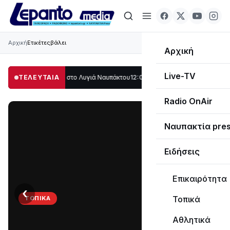
Αρχική
Ετικέτες
βάλει
Αρχική
Live-TV
άλο μέρος στο Λυγιά Ναυπάκτου
ΤΕΛΕΥΤΑΙΑ
12:08
Σε τροχιά υλοποίησης η Παράκαμψη τ
Radio OnAir
Ναυπακτία pre
Ειδήσεις
Επικαιρότητα
‹
›
Τοπικά
ΤΟΠΙΚΆ
Στο
Αθλητικά
σκοτάδι