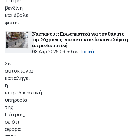
του με
βενζίνη
και έβαλε
φωτιά
Ναύπακτος: Ερωτηματικά για τον θάνατο
της 20χρονης, για αυτοκτονία κάνει λόγο η
ιατροδικαστική
08 Απρ 2025 09:50
σε
Τοπικά
Σε
αυτοκτονία
καταλήγει
η
ιατροδικαστική
υπηρεσία
της
Πάτρας,
σε ότι
αφορά