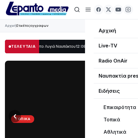
Αρχική
Ετικέτες
εγγραφων
Αρχική
Live-TV
ο μέρος στο Λυγιά Ναυπάκτου
ΤΕΛΕΥΤΑΙΑ
12:08
Σε τροχιά υλοποίησης η Παράκαμψη το
Radio OnAir
Ναυπακτία pre
Ειδήσεις
Επικαιρότητα
‹
›
Τοπικά
ΤΟΠΙΚΆ
Στο
Αθλητικά
σκοτάδι