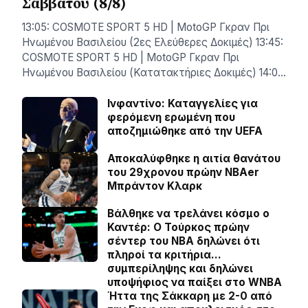
Σαββάτου (8/8)
13:05: COSMOTE SPORT 5 HD | MotoGP Γκραν Πρι
Ηνωμένου Βασιλείου (2ες Ελεύθερες Δοκιμές) 13:45:
COSMOTE SPORT 5 HD | MotoGP Γκραν Πρι
Ηνωμένου Βασιλείου (Κατατακτήριες Δοκιμές) 14:0…
Ινφαντίνο: Καταγγελίες για
φερόμενη ερωμένη που
αποζημιώθηκε από την UEFA
Αποκαλύφθηκε η αιτία θανάτου
του 29χρονου πρώην NBAer
Μπράντον Κλαρκ
Βάλθηκε να τρελάνει κόσμο ο
Καντέρ: Ο Τούρκος πρώην
σέντερ του NBA δηλώνει ότι
πληροί τα κριτήρια…
συμπερίληψης και δηλώνει
υποψήφιος να παίξει στο WNBA
Ήττα της Σάκκαρη με 2-0 από