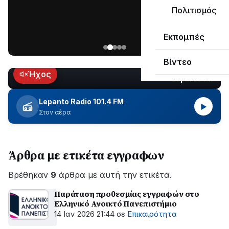
μεγάλο
Πολιτισμός
μέρος
Χωρίς
στο
Εκπομπές
ηλεκτροδότηση
Λυγιά
οι
Ναυπάκτου
Βίντεο
περιοχές
εδώ
Ήχος
Lepanto TV
LIVE
και
περίπου
Lepanto Radio 101.4 FM
▶
δύο
Στον αέρα
ώρες
–
Σε
Άρθρα με ετικέτα εγγραφων
εξέλιξη
οι
Βρέθηκαν
εργασίες
9
άρθρα με αυτή την ετικέτα.
του
Παράταση προθεσμίας εγγραφών στο
ΔΕΔΔΗΕ
Ελληνικό Ανοικτό Πανεπιστήμιο
για
14 Ιαν 2026 21:44
σε
Επικαιρότητα
την