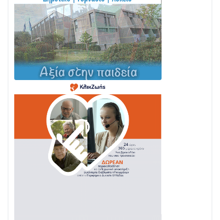
της Ναυπάκτου
04/08 • 12:08
Σε φουλ ρυθμούς το τμήμα Βόνιτσα – Άγιος Νικόλαος
| Αυτοψία Καββαδά
03/08 • 11:11
Με Αρχιερατική Λαμπρότητα η Πανήγυρη της
Μεταμορφώσεως του Σωτήρος στο Γολέμι
03/08 • 07:45
Ενισχύεται η Πολιτική Προστασία στο Δήμο Αγρινίου
με δύο νέα υδροφόρα οχήματα
02/08 • 18:26
Διαβάστε την «Ναυπακτία» που κυκλοφορεί
31/07 • 08:16
Δωρίδα για Όλους: «Καμία εκχώρηση των νερών
στην ΕΥΔΑΠ»
28/07 • 21:46
Διαβάστε την «Ναυπακτία» που κυκλοφορεί