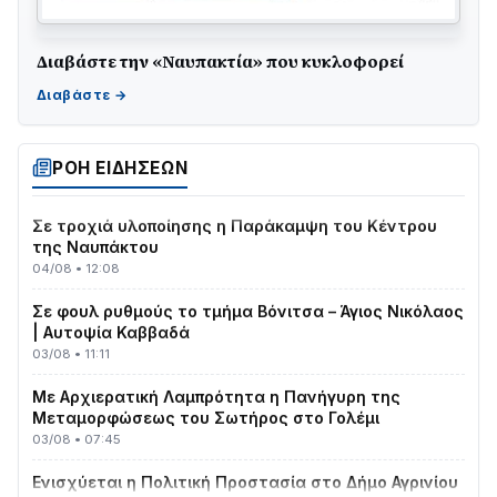
Διαβάστε την «Ναυπακτία» που κυκλοφορεί
ΤΟ ΠΑΡΤΥ ΣΥΝΕΧΙΖΕΤΑΙ…
05/08 • 08:41
Στο σκοτάδι μεγάλο μέρος στο Λυγιά Ναυπάκτου
04/08 • 19:47
ΡΟΗ ΕΙΔΗΣΕΩΝ
Σε τροχιά υλοποίησης η Παράκαμψη του Κέντρου
της Ναυπάκτου
04/08 • 12:08
Σε φουλ ρυθμούς το τμήμα Βόνιτσα – Άγιος Νικόλαος
| Αυτοψία Καββαδά
03/08 • 11:11
Με Αρχιερατική Λαμπρότητα η Πανήγυρη της
Μεταμορφώσεως του Σωτήρος στο Γολέμι
03/08 • 07:45
Ενισχύεται η Πολιτική Προστασία στο Δήμο Αγρινίου
με δύο νέα υδροφόρα οχήματα