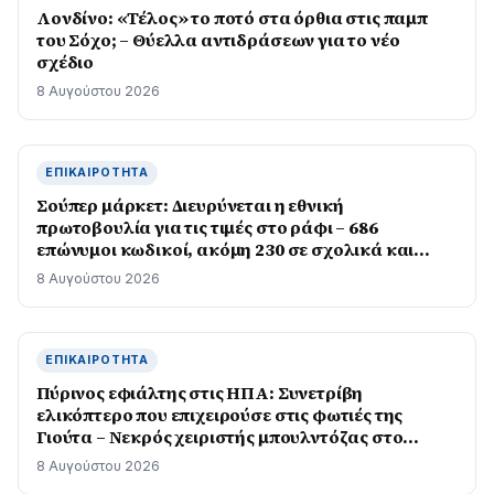
Λονδίνο: «Τέλος» το ποτό στα όρθια στις παμπ
του Σόχο; – Θύελλα αντιδράσεων για το νέο
σχέδιο
8 Αυγούστου 2026
ΕΠΙΚΑΙΡΌΤΗΤΑ
Σούπερ μάρκετ: Διευρύνεται η εθνική
πρωτοβουλία για τις τιμές στο ράφι – 686
επώνυμοι κωδικοί, ακόμη 230 σε σχολικά και
προϊόντα ιδιωτικής ετικέτας
8 Αυγούστου 2026
ΕΠΙΚΑΙΡΌΤΗΤΑ
Πύρινος εφιάλτης στις ΗΠΑ: Συνετρίβη
ελικόπτερο που επιχειρούσε στις φωτιές της
Γιούτα – Νεκρός χειριστής μπουλντόζας στο
Όρεγκον
8 Αυγούστου 2026