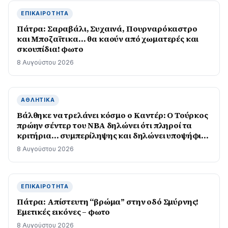
ΕΠΙΚΑΙΡΌΤΗΤΑ
Πάτρα: Σαραβάλι, Συχαινά, Πουρναρόκαστρο
και Μποζαϊτικα… θα καούν από χωματερές και
σκουπίδια! φωτο
8 Αυγούστου 2026
ΑΘΛΗΤΙΚΆ
Βάλθηκε να τρελάνει κόσμο ο Καντέρ: Ο Τούρκος
πρώην σέντερ του NBA δηλώνει ότι πληροί τα
κριτήρια… συμπερίληψης και δηλώνει υποψήφιος
να παίξει στο WNBA
8 Αυγούστου 2026
ΕΠΙΚΑΙΡΌΤΗΤΑ
Πάτρα: Απίστευτη “βρώμα” στην οδό Σμύρνης!
Εμετικές εικόνες – φωτο
8 Αυγούστου 2026