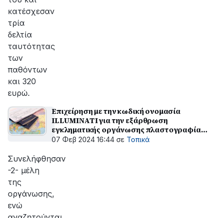
κατέσχεσαν
τρία
δελτία
ταυτότητας
των
παθόντων
και 320
ευρώ.
Επιχείρηση με την κωδική ονομασία
ILLUMINATI για την εξάρθρωση
εγκληματικής οργάνωσης πλαστογραφίας
εγγράφων και παράνομης διακίνηση
07 Φεβ 2024 16:44
σε
Τοπικά
μεταναστών
Συνελήφθησαν
-2- μέλη
της
οργάνωσης,
ενώ
αναζητούνται