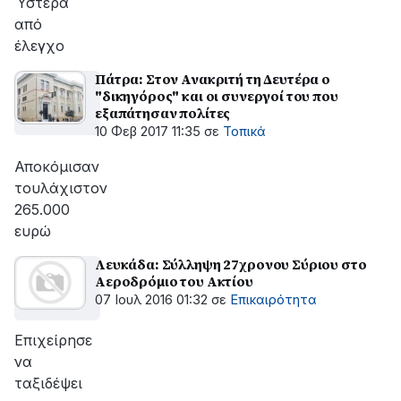
Ύστερα
από
έλεγχο
Πάτρα: Στον Ανακριτή τη Δευτέρα ο
"δικηγόρος" και οι συνεργοί του που
εξαπάτησαν πολίτες
10 Φεβ 2017 11:35
σε
Τοπικά
Αποκόμισαν
τουλάχιστον
265.000
ευρώ
Λευκάδα: Σύλληψη 27χρονου Σύριου στο
Αεροδρόμιο του Ακτίου
07 Ιουλ 2016 01:32
σε
Επικαιρότητα
Επιχείρησε
να
ταξιδέψει