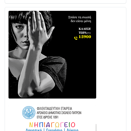
02/08 • 18:26
Διαβάστε την «Ναυπακτία» που κυκλοφορεί
31/07 • 08:16
Δωρίδα για Όλους: «Καμία εκχώρηση των νερών
στην ΕΥΔΑΠ»
28/07 • 21:46
Διαβάστε την «Ναυπακτία» που κυκλοφορεί
24/07 • 11:31
ΕΚΤΑΚΤΟ – ΝΑΥΠΑΚΤΙΑ: ΣΥΝΑΓΕΡΜΟΣ ΣΤΗΝ
ΠΥΡΟΣΒΕΣΤΙΚΗ ΓΙΑ ΦΩΤΙΑ ΣΤΟΝ ΑΓΙΟ ΗΛΙΑ ΠΡΙΝ ΤΗ
ΓΡΑΝΙΤΣΑ
24/07 • 11:03
ΤΟ ΠΑΡΤΥ ΣΥΝΕΧΙΖΕΤΑΙ…
05/08 • 08:41
Στο σκοτάδι μεγάλο μέρος στο Λυγιά Ναυπάκτου
04/08 • 19:47
Σε τροχιά υλοποίησης η Παράκαμψη του Κέντρου