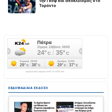
την Γκοφ και αποκλεισμός στο
Τορόντο
πρόγνωση καιρού από το k24.net