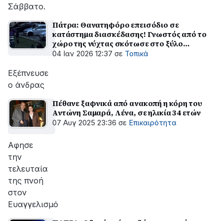
Σάββατο.
Πάτρα: Θανατηφόρο επεισόδιο σε
κατάστημα διασκέδασης! Γνωστός από το
χώρο της νύχτας σκότωσε στο ξύλο
30χρονο!
04 Ιαν 2026 12:37
σε
Τοπικά
Εξέπνευσε
ο άνδρας
Πέθανε ξαφνικά από ανακοπή η κόρη του
Αντώνη Σαμαρά, Λένα, σε ηλικία 34 ετών
07 Αυγ 2025 23:36
σε
Επικαιρότητα
Αφησε
την
τελευταία
της πνοή
στον
Ευαγγελισμό