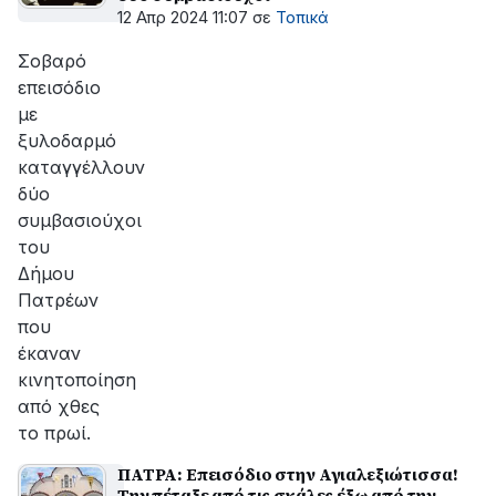
12 Απρ 2024 11:07
σε
Τοπικά
Σοβαρό
επεισόδιο
με
ξυλοδαρμό
καταγγέλλουν
δύο
συμβασιούχοι
του
Δήμου
Πατρέων
που
έκαναν
κινητοποίηση
από χθες
το πρωί.
ΠΑΤΡΑ: Επεισόδιο στην Αγιαλεξιώτισσα!
Την πέταξε από τις σκάλες έξω από την