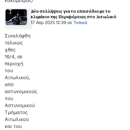
κακομοίρας!
Δύο συλλήψεις για το επεισόδιο με το
κλιμάκιο της Περιφέρειας στο Αιτωλικό
17 Απρ 2025 12:39
σε
Τοπικά
Συνελήφθη
τελικώς
χθες
16/4, σε
περιοχή
του
Αιτωλικού,
από
αστυνομικούς
του
Αστυνομικού
Τμήματος
Αιτωλικού
και του