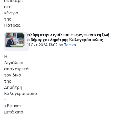
σε κλαµπ
στο
κέντρο
της
Πάτρας.
Θλίψη στην Αιγιάλεια: «Έφυγε» από τη ζωή
ο δήμαρχος Δημήτρης Καλογερόπουλος
11 Οκτ 2024 13:02
σε
Τοπικά
Η
Αιγιάλεια
αποχαιρετά
τον δικό
της
Δημήτρη
Καλογερόπουλο
–
«Έφυγε»
μετά από