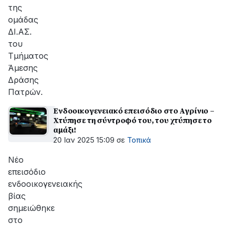
της
ομάδας
ΔΙ.ΑΣ.
του
Τμήματος
Άμεσης
Δράσης
Πατρών.
Ενδοοικογενειακό επεισόδιο στο Αγρίνιο –
Χτύπησε τη σύντροφό του, του χτύπησε το
αμάξι!
20 Ιαν 2025 15:09
σε
Τοπικά
Νέο
επεισόδιο
ενδοοικογενειακής
βίας
σημειώθηκε
στο