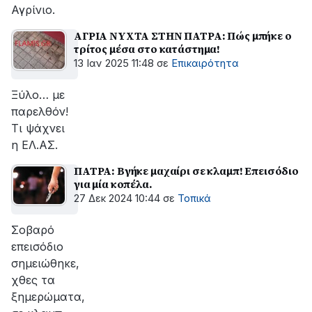
Αγρίνιο.
ΑΓΡΙΑ ΝΥΧΤΑ ΣΤΗΝ ΠΑΤΡΑ: Πώς μπήκε ο
τρίτος μέσα στο κατάστημα!
13 Ιαν 2025 11:48
σε
Επικαιρότητα
Ξύλο… με
παρελθόν!
Τι ψάχνει
η ΕΛ.ΑΣ.
ΠΑΤΡΑ: Βγήκε μαχαίρι σε κλαμπ! Επεισόδιο
για μία κοπέλα.
27 Δεκ 2024 10:44
σε
Τοπικά
Σοβαρό
επεισόδιο
σηµειώθηκε,
χθες τα
ξηµερώµατα,