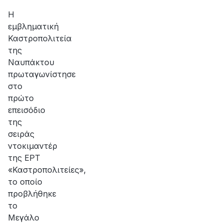
αποκατάσταση
της
Η
βλάβης
εμβληματική
Καστροπολιτεία
της
Ναυπάκτου
πρωταγωνίστησε
στο
πρώτο
επεισόδιο
της
σειράς
ντοκιμαντέρ
της ΕΡΤ
«Καστροπολιτείες»,
το οποίο
προβλήθηκε
το
Μεγάλο