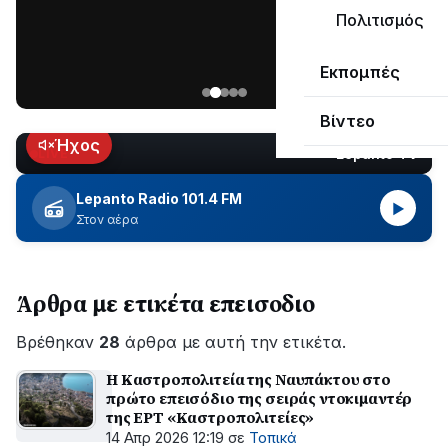
μεγάλο
Πολιτισμός
μέρος
Χωρίς
στο
Εκπομπές
ηλεκτροδότηση
Λυγιά
οι
Ναυπάκτου
Βίντεο
περιοχές
εδώ
Ήχος
Lepanto TV
LIVE
και
περίπου
Lepanto Radio 101.4 FM
▶
δύο
Στον αέρα
ώρες
–
Σε
Άρθρα με ετικέτα επεισοδιο
εξέλιξη
οι
Βρέθηκαν
εργασίες
28
άρθρα με αυτή την ετικέτα.
του
Η Καστροπολιτεία της Ναυπάκτου στο
ΔΕΔΔΗΕ
πρώτο επεισόδιο της σειράς ντοκιμαντέρ
για
της ΕΡΤ «Καστροπολιτείες»
την
14 Απρ 2026 12:19
σε
Τοπικά