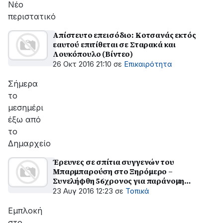
Νέο
περιστατικό
Απίστευτο επεισόδιο: Κοτσανάς εκτός
εαυτού επιτίθεται σε Σταρακά και
Λουκόπουλο (Βίντεο)
26 Οκτ 2016 21:10
σε
Επικαιρότητα
Σήμερα
το
μεσημέρι
έξω από
το
Δημαρχείο
Έρευνες σε σπίτια συγγενών του
Μπαρμπαρούση στο Ξηρόμερο –
Συνελήφθη 56χρονος για παράνομη
οπλοκατοχή
23 Αυγ 2016 12:23
σε
Τοπικά
Εμπλοκή
στο