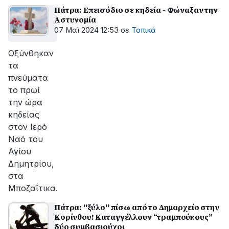
Πάτρα: Επεισόδιο σε κηδεία - Φώναξαν την
Αστυνομία
07 Μαϊ 2024 12:53
σε
Τοπικά
Οξύνθηκαν
τα
πνεύματα
το πρωί
την ώρα
κηδείας
στον Ιερό
Ναό του
Αγίου
Δημητρίου,
στα
Μποζαΐτικα.
Πάτρα: ''ξύλο'' πίσω από το Δημαρχείο στην
Κορίνθου! Καταγγέλλουν “τραμπούκους”
δύο συμβασιούχοι