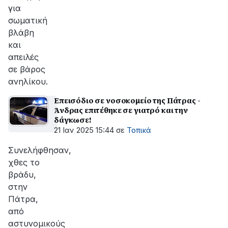
για
σωματική
βλάβη
και
απειλές
σε βάρος
ανηλίκου.
Επεισόδιο σε νοσοκομείο της Πάτρας -
Άνδρας επιτέθηκε σε γιατρό και την
δάγκωσε!
21 Ιαν 2025 15:44
σε
Τοπικά
Συνελήφθησαν,
χθες το
βράδυ,
στην
Πάτρα,
από
αστυνομικούς