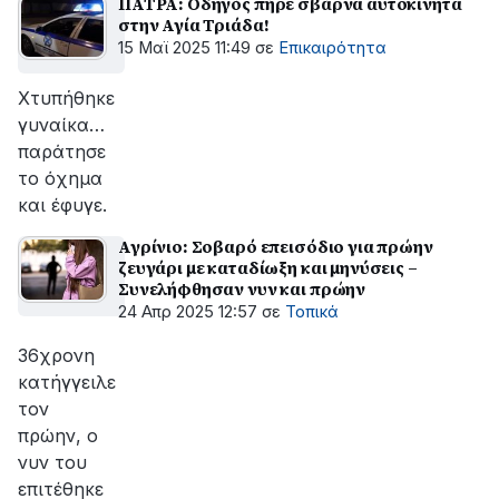
ΠΑΤΡΑ: Οδηγός πήρε σβάρνα αυτοκίνητα
στην Αγία Τριάδα!
15 Μαϊ 2025 11:49
σε
Επικαιρότητα
Χτυπήθηκε
γυναίκα…
παράτησε
το όχημα
και έφυγε.
Αγρίνιο: Σοβαρό επεισόδιο για πρώην
ζευγάρι με καταδίωξη και μηνύσεις –
Συνελήφθησαν νυν και πρώην
24 Απρ 2025 12:57
σε
Τοπικά
36χρονη
κατήγγειλε
τον
πρώην, ο
νυν του
επιτέθηκε