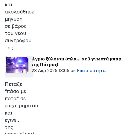
και
ακολούθησε
μήνυση
σε βάρος
του νέου
συντρόφου
της.
Αγριο ξύλο και όπλα… σε 3 γνωστά μπαρ
της Πάτρας!
23 Απρ 2025 13:05
σε
Επικαιρότητα
Πέταξε
“πάσο με
ποτά” σε
επιχειρηματία
και
έγινε…
της