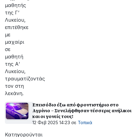
μαθητής
της Γ’
Λυκείου,
επιτέθηκε
με
μαχαίρι
σε
μαθητή
της Α’
Λυκείου,
τραυματίζοντάς
τον στη
λεκάνη.
Επεισόδιο έξω από φροντιστήριο στο
Αγρίνιο – Συνελήφθησαν τέσσερις ανήλικοι
και οι γονείς τους!
12 Φεβ 2025 14:23
σε
Τοπικά
Κατηγορούνται