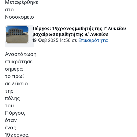
Μεταφέρθηκε
στο
Νοσοκομείο
Πύργος: 19χρονος μαθητής της Γ’ Λυκείου
μαχαίρωσε μαθητή της Α’ Λυκείου
19 Φεβ 2025 14:56
σε
Επικαιρότητα
Αναστάτωση
επικράτησε
σήμερα
το πρωί
σε λύκειο
της
πόλης
του
Πύργου,
όταν
ένας
19χρονος,