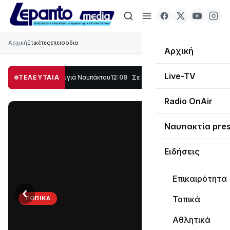
Αρχική
Ετικέτες
επεισοδιο
Αρχική
Live-TV
 μέρος στο Λυγιά Ναυπάκτου
ΤΕΛΕΥΤΑΙΑ
12:08
Σε τροχιά υλοποίησης η Παράκαμψη του
Radio OnAir
Ναυπακτία pre
Ειδήσεις
Επικαιρότητα
‹
›
Τοπικά
ΤΟΠΙΚΆ
Στο
Αθλητικά
σκοτάδι