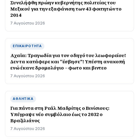
Συνελήφθη πρώην κυβερνήτης πολιτείας του
Μεξικού για την εξαφάνιση των 43 φοιτητών το
2014
7 Αυγούστου 2026
ΕΠΙΚΑΙΡΌΤΗΤΑ
Αχαϊα: Τραγωδία για τον οδηγό του λεωφορείου!
Δεν τα κατάφερε και “έσβησε”! Υπέστη ανακοπή
ενώ έκανε δρομολόγιο – φωτο και βιντεο
7 Αυγούστου 2026
ΑΘΛΗΤΙΚΆ
Για πάντα στη Ρεάλ Μαδρίτης ο Βινίσιους:
Yπέγραψε νέο συμβόλαιο έως το 2032 ο
Βραζιλιάνος
7 Αυγούστου 2026