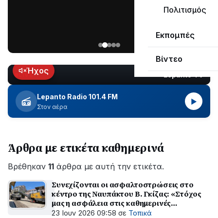
μεγάλο
Πολιτισμός
μέρος
Χωρίς
στο
Εκπομπές
ηλεκτροδότηση
Λυγιά
οι
Ναυπάκτου
Βίντεο
περιοχές
εδώ
Ήχος
Lepanto TV
LIVE
και
περίπου
Lepanto Radio 101.4 FM
▶
δύο
Στον αέρα
ώρες
–
Σε
Άρθρα με ετικέτα καθημερινά
εξέλιξη
οι
Βρέθηκαν
εργασίες
11
άρθρα με αυτή την ετικέτα.
του
Συνεχίζονται οι ασφαλτοστρώσεις στο
ΔΕΔΔΗΕ
κέντρο της Ναυπάκτου Β. Γκίζας: «Στόχος
για
μας η ασφάλεια στις καθημερινές
την
μετακινήσεις»
23 Ιουν 2026 09:58
σε
Τοπικά