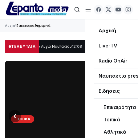
Αρχική
Ετικέτες
καθημερινά
Αρχική
Live-TV
έρος στο Λυγιά Ναυπάκτου
ΤΕΛΕΥΤΑΙΑ
12:08
Σε τροχιά υλοποίησης η Παράκαμψη του Κ
Radio OnAir
Ναυπακτία pre
Ειδήσεις
Επικαιρότητα
‹
›
Τοπικά
ΤΟΠΙΚΆ
Στο
Αθλητικά
σκοτάδι