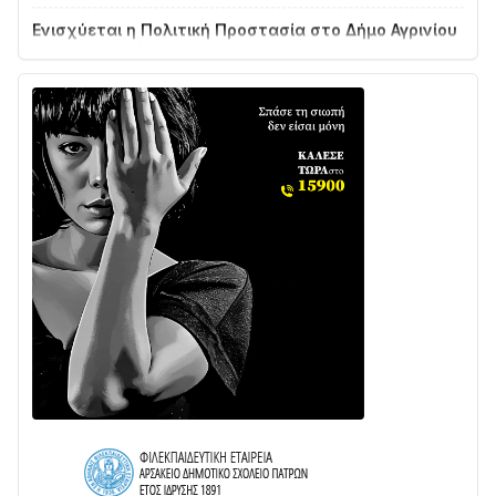
Ενισχύεται η Πολιτική Προστασία στο Δήμο Αγρινίου
με δύο νέα υδροφόρα οχήματα
02/08 • 18:26
Διαβάστε την «Ναυπακτία» που κυκλοφορεί
31/07 • 08:16
Δωρίδα για Όλους: «Καμία εκχώρηση των νερών
στην ΕΥΔΑΠ»
28/07 • 21:46
Διαβάστε την «Ναυπακτία» που κυκλοφορεί
24/07 • 11:31
ΕΚΤΑΚΤΟ – ΝΑΥΠΑΚΤΙΑ: ΣΥΝΑΓΕΡΜΟΣ ΣΤΗΝ
ΠΥΡΟΣΒΕΣΤΙΚΗ ΓΙΑ ΦΩΤΙΑ ΣΤΟΝ ΑΓΙΟ ΗΛΙΑ ΠΡΙΝ ΤΗ
ΓΡΑΝΙΤΣΑ
24/07 • 11:03
ΤΟ ΠΑΡΤΥ ΣΥΝΕΧΙΖΕΤΑΙ…
05/08 • 08:41
Στο σκοτάδι μεγάλο μέρος στο Λυγιά Ναυπάκτου
04/08 • 19:47