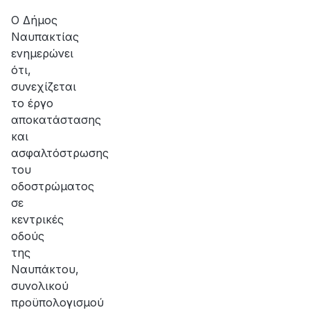
αποκατάσταση
της
Ο Δήμος
βλάβης
Ναυπακτίας
ενημερώνει
ότι,
συνεχίζεται
το έργο
αποκατάστασης
και
ασφαλτόστρωσης
του
οδοστρώματος
σε
κεντρικές
οδούς
της
Ναυπάκτου,
συνολικού
προϋπολογισμού