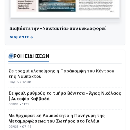
Διαβάστε την «Ναυπακτία» που κυκλοφορεί
ΤΟ ΠΑΡΤΥ ΣΥΝΕΧΙΖΕΤΑΙ…
05/08 • 08:41
Στο σκοτάδι μεγάλο μέρος στο Λυγιά Ναυπάκτου
04/08 • 19:47
ΡΟΗ ΕΙΔΗΣΕΩΝ
Σε τροχιά υλοποίησης η Παράκαμψη του Κέντρου
της Ναυπάκτου
04/08 • 12:08
Σε φουλ ρυθμούς το τμήμα Βόνιτσα – Άγιος Νικόλαος
| Αυτοψία Καββαδά
03/08 • 11:11
Με Αρχιερατική Λαμπρότητα η Πανήγυρη της
Μεταμορφώσεως του Σωτήρος στο Γολέμι
03/08 • 07:45