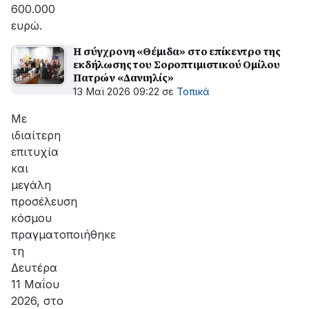
600.000
ευρώ.
Η σύγχρονη «Θέμιδα» στο επίκεντρο της
εκδήλωσης του Σοροπτιμιστικού Ομίλου
Πατρών «Δανιηλίς»
13 Μαϊ 2026 09:22
σε
Τοπικά
Με
ιδιαίτερη
επιτυχία
και
μεγάλη
προσέλευση
κόσμου
πραγματοποιήθηκε
τη
Δευτέρα
11 Μαΐου
2026, στο