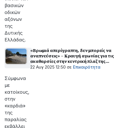
βασικών
οδικών
αξόνων
της
Δυτικής
Ελλάδας.
«Βρωμιά απερίγραπτη, δεν μπορείς να
αναπνεύσεις» – Κραυγή αγωνίας για τις
ακαθαρσίες στην κεντρική πλαζ της
Σαρωνίδας
22 Αυγ 2025 12:50
σε
Επικαιρότητα
Σύμφωνα
με
κατοίκους,
στην
«καρδιά»
της
παραλίας
εκβάλλει