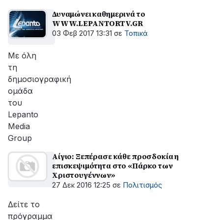
Δυναμώνει καθημερινά το
WWW.LEPANTORTV.GR
03 Φεβ 2017 13:31
σε
Τοπικά
Με όλη
τη
δημοσιογραφική
ομάδα
του
Lepanto
Media
Group
Αίγιο: Ξεπέρασε κάθε προσδοκία η
επισκεψιμότητα στο «Πάρκο των
Χριστουγέννων»
27 Δεκ 2016 12:25
σε
Πολιτισμός
Δείτε το
πρόγραμμα