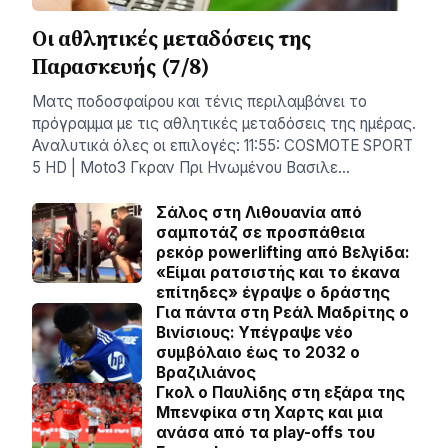
Οι αθλητικές μεταδόσεις της
Παρασκευής (7/8)
Ματς ποδοσφαίρου και τένις περιλαμβάνει το
πρόγραμμα με τις αθλητικές μεταδόσεις της ημέρας.
Αναλυτικά όλες οι επιλογές: 11:55: COSMOTE SPORT
5 HD | Moto3 Γκραν Πρι Ηνωμένου Βασιλε…
Σάλος στη Λιθουανία από
σαμποτάζ σε προσπάθεια
ρεκόρ powerlifting από Βελγίδα:
«Είμαι ρατσιστής και το έκανα
επίτηδες» έγραψε ο δράστης
Για πάντα στη Ρεάλ Μαδρίτης ο
Βινίσιους: Yπέγραψε νέο
συμβόλαιο έως το 2032 ο
Βραζιλιάνος
Γκολ ο Παυλίδης στη εξάρα της
Μπενφίκα στη Χαρτς και μια
ανάσα από τα play-offs του