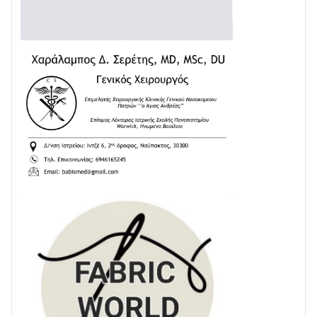
Διαβάστε την «Ναυπακτία» που κυκλοφορεί
24/07 • 11:31
ΕΚΤΑΚΤΟ – ΝΑΥΠΑΚΤΙΑ: ΣΥΝΑΓΕΡΜΟΣ ΣΤΗΝ
ΠΥΡΟΣΒΕΣΤΙΚΗ ΓΙΑ ΦΩΤΙΑ ΣΤΟΝ ΑΓΙΟ ΗΛΙΑ ΠΡΙΝ ΤΗ
ΓΡΑΝΙΤΣΑ
24/07 • 11:03