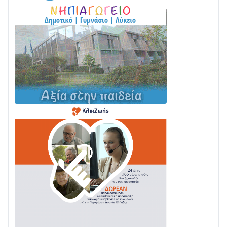
Σε τροχιά υλοποίησης η Παράκαμψη του Κέντρου
της Ναυπάκτου
04/08 • 12:08
Σε φουλ ρυθμούς το τμήμα Βόνιτσα – Άγιος Νικόλαος
| Αυτοψία Καββαδά
03/08 • 11:11
Με Αρχιερατική Λαμπρότητα η Πανήγυρη της
Μεταμορφώσεως του Σωτήρος στο Γολέμι
03/08 • 07:45
Ενισχύεται η Πολιτική Προστασία στο Δήμο Αγρινίου
με δύο νέα υδροφόρα οχήματα
02/08 • 18:26
Διαβάστε την «Ναυπακτία» που κυκλοφορεί
31/07 • 08:16
Δωρίδα για Όλους: «Καμία εκχώρηση των νερών
στην ΕΥΔΑΠ»
28/07 • 21:46