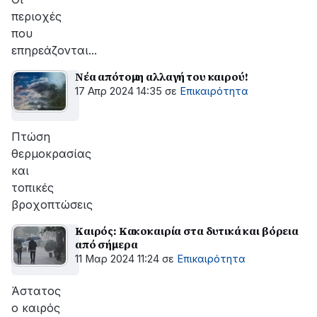
περιοχές
που
επηρεάζονται...
Νέα απότομη αλλαγή του καιρού!
17 Απρ 2024 14:35
σε
Επικαιρότητα
Πτώση
θερμοκρασίας
και
τοπικές
βροχοπτώσεις
Καιρός: Κακοκαιρία στα δυτικά και βόρεια
από σήμερα
11 Μαρ 2024 11:24
σε
Επικαιρότητα
Άστατος
ο καιρός