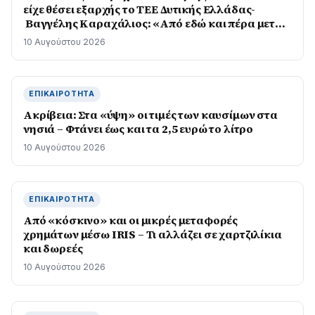
είχε θέσει εξαρχής το ΤΕΕ Δυτικής Ελλάδας-
Βαγγέλης Καραχάλιος: «Από εδώ και πέρα μετρά
το αποτέλεσμα στο πεδίο»
10 Αυγούστου 2026
ΕΠΙΚΑΙΡΌΤΗΤΑ
Ακρίβεια: Στα «ύψη» οι τιμές των καυσίμων στα
νησιά – Φτάνει έως και τα 2,5 ευρώ το λίτρο
10 Αυγούστου 2026
ΕΠΙΚΑΙΡΌΤΗΤΑ
Από «κόσκινο» και οι μικρές μεταφορές
χρημάτων μέσω IRIS – Τι αλλάζει σε χαρτζιλίκια
και δωρεές
10 Αυγούστου 2026