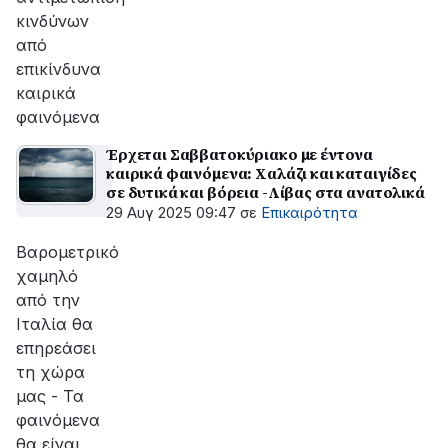
κινδύνων
από
επικίνδυνα
καιρικά
φαινόμενα
Έρχεται Σαββατοκύριακο με έντονα
καιρικά φαινόμενα: Χαλάζι και καταιγίδες
σε δυτικά και βόρεια -Λίβας στα ανατολικά
29 Αυγ 2025 09:47
σε
Επικαιρότητα
Βαρομετρικό
χαμηλό
από την
Ιταλία θα
επηρεάσει
τη χώρα
μας - Τα
φαινόμενα
θα είναι