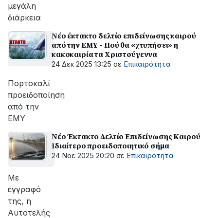
μεγάλη
διάρκεια
Νέο έκτακτο δελτίο επιδείνωσης καιρού
από την ΕΜΥ - Πού θα «χτυπήσει» η
κακοκαιρία τα Χριστούγεννα
24 Δεκ 2025 13:25
σε
Επικαιρότητα
Πορτοκαλί
προειδοποίηση
από την
ΕΜΥ
Νέο Έκτακτο Δελτίο Επιδείνωσης Καιρού -
Ιδιαίτερο προειδοποιητικό σήμα
24 Νοε 2025 20:20
σε
Επικαιρότητα
Με
έγγραφό
της, η
Αυτοτελής