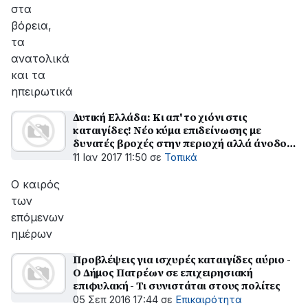
στα
βόρεια,
τα
ανατολικά
και τα
ηπειρωτικά
Δυτική Ελλάδα: Κι απ' το χιόνι στις
καταιγίδες! Νέο κύμα επιδείνωσης με
δυνατές βροχές στην περιοχή αλλά άνοδο
της θερμοκρασίας
11 Ιαν 2017 11:50
σε
Τοπικά
Ο καιρός
των
επόμενων
ημέρων
Προβλέψεις για ισχυρές καταιγίδες αύριο -
Ο Δήμος Πατρέων σε επιχειρησιακή
επιφυλακή - Τι συνιστάται στους πολίτες
05 Σεπ 2016 17:44
σε
Επικαιρότητα