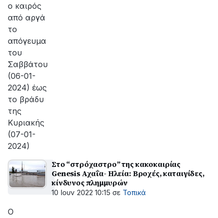
ο καιρός
από αργά
το
απόγευμα
του
Σαββάτου
(06-01-
2024) έως
το βράδυ
της
Κυριακής
(07-01-
2024)
Στο “στρόχαστρο” της κακοκαιρίας
Genesis Αχαΐα- Ηλεία: Βροχές, καταιγίδες,
κίνδυνος πλημμυρών
10 Ιουν 2022 10:15
σε
Τοπικά
O