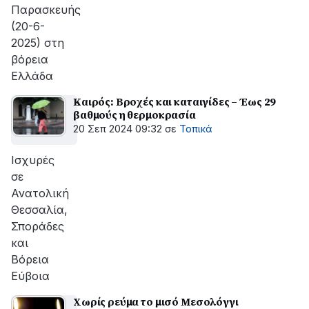
Παρασκευής
(20-6-
2025) στη
βόρεια
Ελλάδα
Καιρός: Βροχές και καταιγίδες – Έως 29
βαθμούς η θερμοκρασία
20 Σεπ 2024 09:32
σε
Τοπικά
Ισχυρές
σε
Ανατολική
Θεσσαλία,
Σποράδες
και
Βόρεια
Εύβοια
Χωρίς ρεύμα το μισό Μεσολόγγι