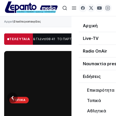
Αρχική
Ετικέτες
καταιγίδες
Αρχική
Live-TV
οση, Χορός & Γλέντι!
ΤΕΛΕΥΤΑΙΑ
08:41
ΤΟ ΠΑΡΤΥ ΣΥΝΕΧΙΖΕΤΑΙ…
19:47
Στο σκοτάδι μ
Radio OnAir
Ναυπακτία pre
Ειδήσεις
Επικαιρότητα
‹
›
Τοπικά
ΤΟΠΙΚΆ
ΤΟ
Αθλητικά
ΠΑΡΤΥ