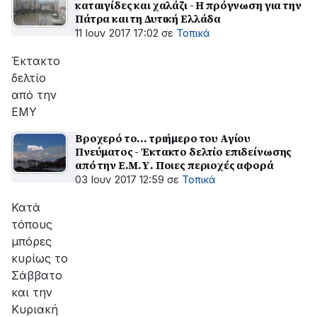
καταιγίδες και χαλάζι - Η πρόγνωση για την
Πάτρα και τη Δυτική Ελλάδα
11 Ιουν 2017 17:02
σε
Τοπικά
Έκτακτο
δελτίο
από την
ΕΜΥ
Βροχερό το... τριήμερο του Αγίου
Πνεύματος - Έκτακτο δελτίο επιδείνωσης
από την Ε.Μ.Υ. Ποιες περιοχές αφορά
03 Ιουν 2017 12:59
σε
Τοπικά
Κατά
τόπους
μπόρες
κυρίως το
Σάββατο
και την
Κυριακή