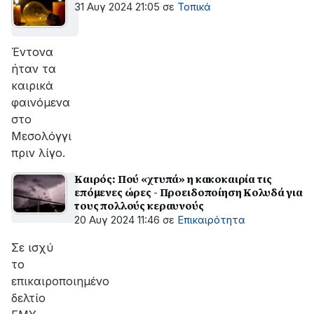
31 Αυγ 2024 21:05
σε
Τοπικά
Έντονα
ήταν τα
καιρικά
φαινόμενα
στο
Μεσολόγγι
πριν λίγο.
Καιρός: Πού «χτυπά» η κακοκαιρία τις
επόμενες ώρες - Προειδοποίηση Κολυδά για
τους πολλούς κεραυνούς
20 Αυγ 2024 11:46
σε
Επικαιρότητα
Σε ισχύ
το
επικαιροποιημένο
δελτίο