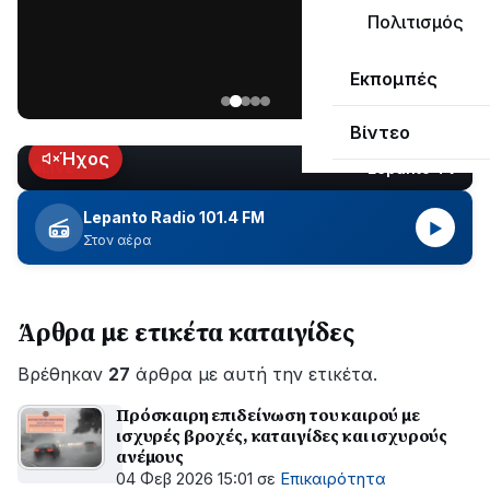
ΣΥΝΕΧΙΖΕΤΑΙ…
Πολιτισμός
Νέα
Εκπομπές
ανάρτηση
του
Βίντεο
Ανδρέα
Κωτσανά
Ήχος
Lepanto TV
LIVE
για
τα
Lepanto Radio 101.4 FM
▶
μεγάλα
Στον αέρα
έργα
του
Δήμου
Άρθρα με ετικέτα καταιγίδες
Βρέθηκαν
27
άρθρα με αυτή την ετικέτα.
Πρόσκαιρη επιδείνωση του καιρού με
ισχυρές βροχές, καταιγίδες και ισχυρούς
ανέμους
04 Φεβ 2026 15:01
σε
Επικαιρότητα