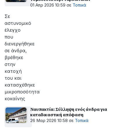
01 Απρ 2026 10:59
σε
Τοπικά
Σε
αστυνομικό
έλεγχο
που
διενεργήθηκε
σε άνδρα,
βρέθηκε
στην
κατοχή
του και
κατασχέθηκε
μικροποσότητα
κοκαΐνης
Ναυπακτία: Σύλληψη ενός άνδρα για
καταδικαστική απόφαση
26 Μαρ 2026 10:58
σε
Τοπικά