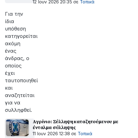
12 Ιουν 2026 20:35
σε
Τοπικά
Για την
ίδια
υπόθεση
κατηγορείται
ακόμη
ένας
άνδρας, ο
οποίος
έχει
ταυτοποιηθεί
και
αναζητείται
για να
συλληφθεί.
Αγρίνιο: Σύλληψη καταζητούμενου με
ένταλμα σύλληψης
11 Ιουν 2026 12:38
σε
Τοπικά