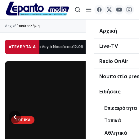
Αρχική
Ετικέτες
λήψη
Αρχική
Live-TV
λο μέρος στο Λυγιά Ναυπάκτου
ΤΕΛΕΥΤΑΙΑ
12:08
Σε τροχιά υλοποίησης η Παράκαμψη τ
Radio OnAir
Ναυπακτία pre
Ειδήσεις
Επικαιρότητα
‹
›
Τοπικά
ΤΟΠΙΚΆ
ΤΟ
Αθλητικά
ΠΑΡΤΥ