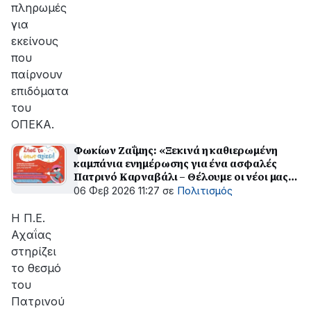
πληρωμές
για
εκείνους
που
παίρνουν
επιδόματα
του
ΟΠΕΚΑ.
Φωκίων Ζαΐμης: «Ξεκινά η καθιερωμένη
καμπάνια ενημέρωσης για ένα ασφαλές
Πατρινό Καρναβάλι – Θέλουμε οι νέοι μας
να διασκεδάσουν υπεύθυνα»
06 Φεβ 2026 11:27
σε
Πολιτισμός
Η Π.Ε.
Αχαΐας
στηρίζει
το θεσμό
του
Πατρινού