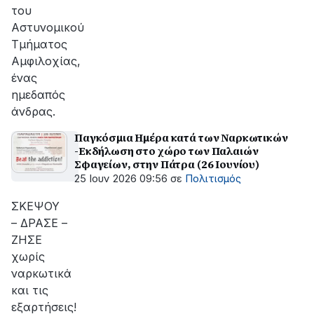
του
Αστυνομικού
Τμήματος
Αμφιλοχίας,
ένας
ημεδαπός
άνδρας.
Παγκόσμια Ημέρα κατά των Ναρκωτικών
-Εκδήλωση στο χώρο των Παλαιών
Σφαγείων, στην Πάτρα (26 Ιουνίου)
25 Ιουν 2026 09:56
σε
Πολιτισμός
ΣΚΕΨΟΥ
– ΔΡΑΣΕ –
ΖΗΣΕ
χωρίς
ναρκωτικά
και τις
εξαρτήσεις!