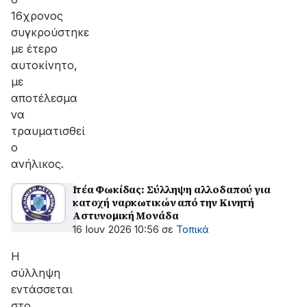
16χρονος
συγκρούστηκε
με έτερο
αυτοκίνητο,
με
αποτέλεσμα
να
τραυματισθεί
ο
ανήλικος.
Ιτέα Φωκίδας: Σύλληψη αλλοδαπού για
κατοχή ναρκωτικών από την Κινητή
Αστυνομική Μονάδα
16 Ιουν 2026 10:56
σε
Τοπικά
Η
σύλληψη
εντάσσεται
στο