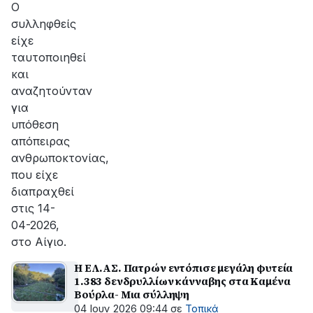
Ο
συλληφθείς
είχε
ταυτοποιηθεί
και
αναζητούνταν
για
υπόθεση
απόπειρας
ανθρωποκτονίας,
που είχε
διαπραχθεί
στις 14-
04-2026,
στο Αίγιο.
Η ΕΛ.ΑΣ. Πατρών εντόπισε μεγάλη φυτεία
1.383 δενδρυλλίων κάνναβης στα Καμένα
Βούρλα- Μια σύλληψη
04 Ιουν 2026 09:44
σε
Τοπικά