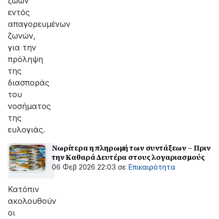
ζώων
εντός
απαγορευμένων
ζωνών,
για την
πρόληψη
της
διασποράς
του
νοσήματος
της
ευλογιάς.
Νωρίτερα η πληρωμή των συντάξεων – Πριν
την Καθαρά Δευτέρα στους λογαριασμούς
06 Φεβ 2026 22:03
σε
Επικαιρότητα
Κατόπιν
ακολουθούν
οι