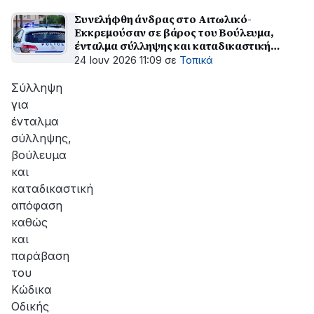
Συνελήφθη άνδρας στο Αιτωλικό-
Εκκρεμούσαν σε βάρος του Βούλευμα,
ένταλμα σύλληψης και καταδικαστική
απόφαση
24 Ιουν 2026 11:09
σε
Τοπικά
Σύλληψη
για
ένταλμα
σύλληψης,
βούλευμα
και
καταδικαστική
απόφαση
καθώς
και
παράβαση
του
Κώδικα
Οδικής