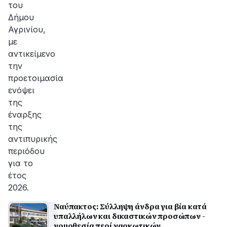
του
Δήμου
Αγρινίου,
με
αντικείμενο
την
προετοιμασία
ενόψει
της
έναρξης
της
αντιπυρικής
περιόδου
για το
έτος
2026.
Ναύπακτος: Σύλληψη άνδρα για βία κατά
υπαλλήλων και δικαστικών προσώπων -
νομοθεσία περί ναρκωτικών