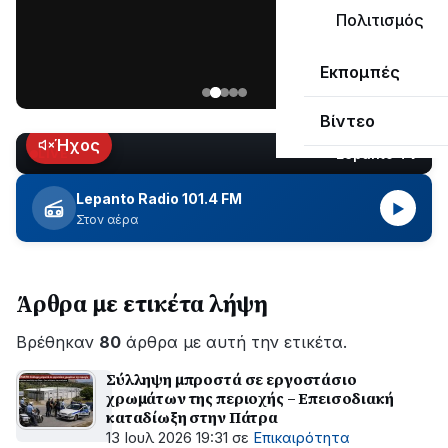
ΣΥΝΕΧΙΖΕΤΑΙ…
Πολιτισμός
Νέα
Εκπομπές
ανάρτηση
του
Βίντεο
Ανδρέα
Κωτσανά
Ήχος
Lepanto TV
LIVE
για
τα
Lepanto Radio 101.4 FM
▶
μεγάλα
Στον αέρα
έργα
του
Δήμου
Άρθρα με ετικέτα λήψη
Βρέθηκαν
80
άρθρα με αυτή την ετικέτα.
Σύλληψη μπροστά σε εργοστάσιο
χρωμάτων της περιοχής – Επεισοδιακή
καταδίωξη στην Πάτρα
13 Ιουλ 2026 19:31
σε
Επικαιρότητα