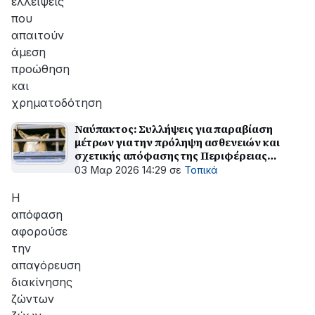
ελλείψεις
που
απαιτούν
άμεση
προώθηση
και
χρηματοδότηση
Ναύπακτος: Συλλήψεις για παραβίαση
μέτρων για την πρόληψη ασθενειών και
σχετικής απόφασης της Περιφέρειας
Δυτικής Ελλάδας
03 Μαρ 2026 14:29
σε
Τοπικά
Η
απόφαση
αφορούσε
την
απαγόρευση
διακίνησης
ζώντων