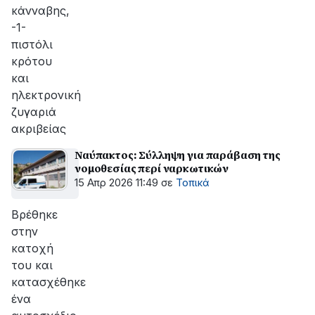
κάνναβης,
-1-
πιστόλι
κρότου
και
ηλεκτρονική
ζυγαριά
ακριβείας
Ναύπακτος: Σύλληψη για παράβαση της
νομοθεσίας περί ναρκωτικών
15 Απρ 2026 11:49
σε
Τοπικά
Bρέθηκε
στην
κατοχή
του και
κατασχέθηκε
ένα