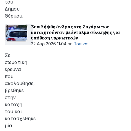
του
Δήμου
Θέρμου.
Συνελήφθη άνδρας στη Ζαχάρω που
καταζητούνταν με ένταλμα σύλληψης για
υπόθεση ναρκωτικών
22 Απρ 2026 11:04
σε
Τοπικά
Σε
σωματική
έρευνα
που
ακολούθησε,
βρέθηκε
στην
κατοχή
του και
κατασχέθηκε
μία