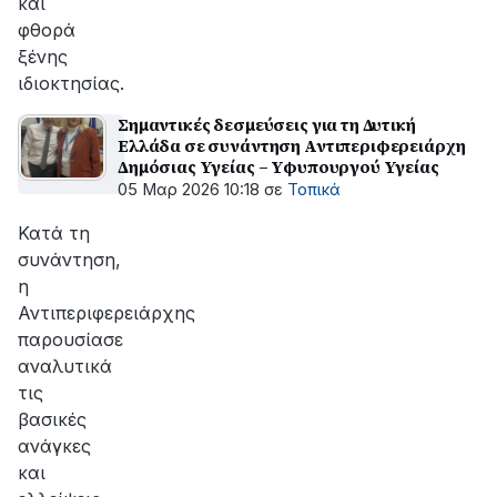
και
φθορά
ξένης
ιδιοκτησίας.
Σημαντικές δεσμεύσεις για τη Δυτική
Ελλάδα σε συνάντηση Αντιπεριφερειάρχη
Δημόσιας Υγείας – Υφυπουργού Υγείας
05 Μαρ 2026 10:18
σε
Τοπικά
Κατά τη
συνάντηση,
η
Αντιπεριφερειάρχης
παρουσίασε
αναλυτικά
τις
βασικές
ανάγκες
και