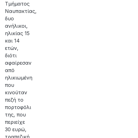
Τμήματος
Ναυπακτίας,
δυο
ανήλικοι,
ηλικίας 15
και 14
ετών,
διότι
αφαίρεσαν
από
ηλικιωμένη
που
κινούταν
πεζή το
πορτοφόλι
της, που
περιείχε
30 ευρώ,
τραπεζική