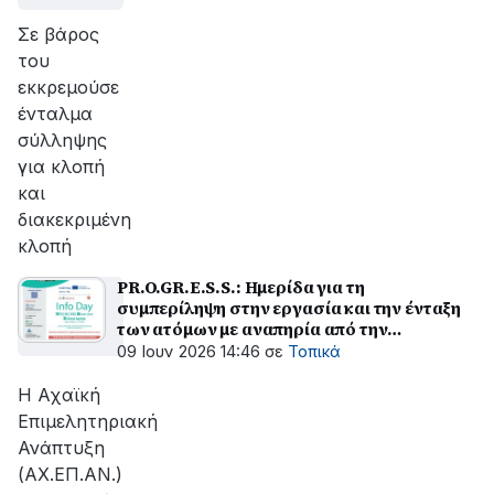
Σε βάρος
του
εκκρεμούσε
ένταλμα
σύλληψης
για κλοπή
και
διακεκριμένη
κλοπή
PR.O.GR.E.S.S.: Ημερίδα για τη
συμπερίληψη στην εργασία και την ένταξη
των ατόμων με αναπηρία από την
ΑΧ.ΕΠ.ΑΝ
09 Ιουν 2026 14:46
σε
Τοπικά
Η Αχαϊκή
Επιμελητηριακή
Ανάπτυξη
(ΑΧ.ΕΠ.ΑΝ.)