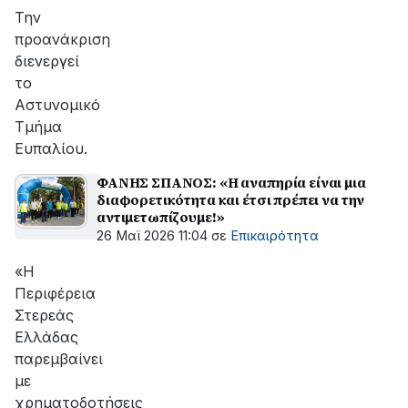
Την
προανάκριση
διενεργεί
το
Αστυνομικό
Τμήμα
Ευπαλίου.
ΦΑΝΗΣ ΣΠΑΝΟΣ: «Η αναπηρία είναι μια
διαφορετικότητα και έτσι πρέπει να την
αντιμετωπίζουμε!»
26 Μαϊ 2026 11:04
σε
Επικαιρότητα
«Η
Περιφέρεια
Στερεάς
Ελλάδας
παρεμβαίνει
με
χρηματοδοτήσεις