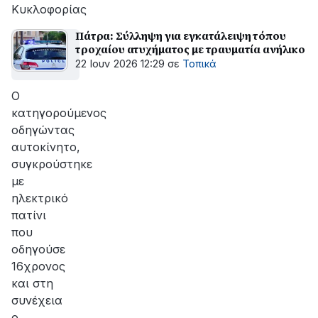
Κυκλοφορίας
Πάτρα: Σύλληψη για εγκατάλειψη τόπου
τροχαίου ατυχήματος με τραυματία ανήλικο
22 Ιουν 2026 12:29
σε
Τοπικά
O
κατηγορούμενος
οδηγώντας
αυτοκίνητο,
συγκρούστηκε
με
ηλεκτρικό
πατίνι
που
οδηγούσε
16χρονος
και στη
συνέχεια
ο