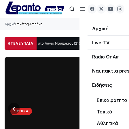
Αρχική
Ετικέτες
μυτιλήνη
Αρχική
Live-TV
λο μέρος στο Λυγιά Ναυπάκτου
ΤΕΛΕΥΤΑΙΑ
12:08
Σε τροχιά υλοποίησης η Παράκαμψη τ
Radio OnAir
Ναυπακτία pre
Ειδήσεις
Επικαιρότητα
‹
›
Τοπικά
ΤΟΠΙΚΆ
Στο
Αθλητικά
σκοτάδι