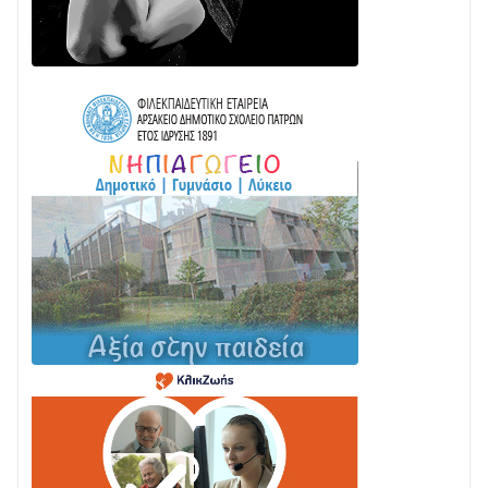
24/07 • 11:03
ΤΟ ΠΑΡΤΥ ΣΥΝΕΧΙΖΕΤΑΙ…
05/08 • 08:41
Στο σκοτάδι μεγάλο μέρος στο Λυγιά Ναυπάκτου
04/08 • 19:47
Σε τροχιά υλοποίησης η Παράκαμψη του Κέντρου
της Ναυπάκτου
04/08 • 12:08
Σε φουλ ρυθμούς το τμήμα Βόνιτσα – Άγιος Νικόλαος
| Αυτοψία Καββαδά
03/08 • 11:11
Με Αρχιερατική Λαμπρότητα η Πανήγυρη της
Μεταμορφώσεως του Σωτήρος στο Γολέμι
03/08 • 07:45
Ενισχύεται η Πολιτική Προστασία στο Δήμο Αγρινίου
με δύο νέα υδροφόρα οχήματα
02/08 • 18:26