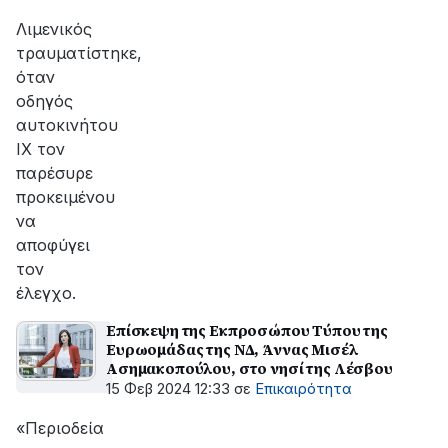
αποκατάσταση
της
Λιμενικός
βλάβης
τραυματίστηκε,
όταν
οδηγός
αυτοκινήτου
ΙΧ τον
παρέσυρε
προκειμένου
να
αποφύγει
τον
έλεγχο.
Επίσκεψη της Εκπροσώπου Τύπου της
Ευρωομάδας της ΝΔ, Άννας Μισέλ
Ασημακοπούλου, στο νησί της Λέσβου
15 Φεβ 2024 12:33
σε
Επικαιρότητα
«Περιοδεία