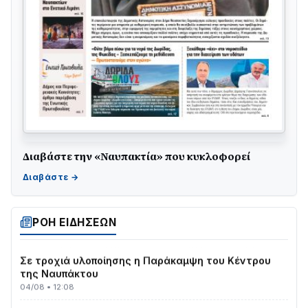
Διαβάστε την «Ναυπακτία» που κυκλοφορεί
ΤΟ ΠΑΡΤΥ ΣΥΝΕΧΙΖΕΤΑΙ…
05/08 • 08:41
Στο σκοτάδι μεγάλο μέρος στο Λυγιά Ναυπάκτου
04/08 • 19:47
ΡΟΗ ΕΙΔΗΣΕΩΝ
Σε τροχιά υλοποίησης η Παράκαμψη του Κέντρου
της Ναυπάκτου
04/08 • 12:08
Σε φουλ ρυθμούς το τμήμα Βόνιτσα – Άγιος Νικόλαος