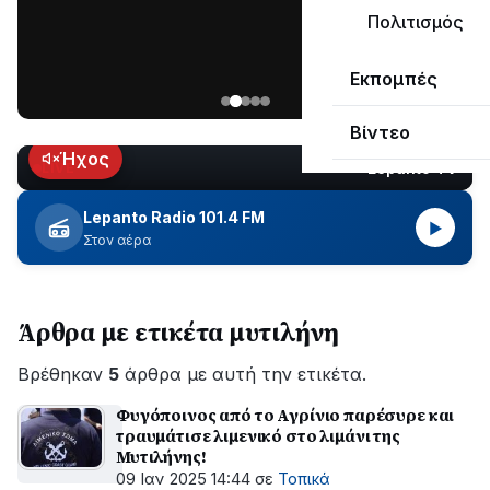
μεγάλο
Πολιτισμός
μέρος
Χωρίς
στο
Εκπομπές
ηλεκτροδότηση
Λυγιά
οι
Ναυπάκτου
Βίντεο
περιοχές
εδώ
Ήχος
Lepanto TV
LIVE
και
περίπου
Lepanto Radio 101.4 FM
▶
δύο
Στον αέρα
ώρες
–
Σε
Άρθρα με ετικέτα μυτιλήνη
εξέλιξη
οι
Βρέθηκαν
εργασίες
5
άρθρα με αυτή την ετικέτα.
του
Φυγόποινος από το Αγρίνιο παρέσυρε και
ΔΕΔΔΗΕ
τραυμάτισε λιμενικό στο λιμάνι της
για
Μυτιλήνης!
την
09 Ιαν 2025 14:44
σε
Τοπικά