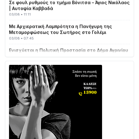
| Αυτοψία Καββαδά
03/08 • 11:11
Με Αρχιερατική Λαμπρότητα η Πανήγυρη της
Μεταμορφώσεως του Σωτήρος στο Γολέμι
03/08 • 07:45
Ενισχύεται η Πολιτική Προστασία στο Δήμο Αγρινίου
με δύο νέα υδροφόρα οχήματα
02/08 • 18:26
Διαβάστε την «Ναυπακτία» που κυκλοφορεί
31/07 • 08:16
Δωρίδα για Όλους: «Καμία εκχώρηση των νερών
στην ΕΥΔΑΠ»
28/07 • 21:46
Διαβάστε την «Ναυπακτία» που κυκλοφορεί
24/07 • 11:31
ΕΚΤΑΚΤΟ – ΝΑΥΠΑΚΤΙΑ: ΣΥΝΑΓΕΡΜΟΣ ΣΤΗΝ
ΠΥΡΟΣΒΕΣΤΙΚΗ ΓΙΑ ΦΩΤΙΑ ΣΤΟΝ ΑΓΙΟ ΗΛΙΑ ΠΡΙΝ ΤΗ
ΓΡΑΝΙΤΣΑ