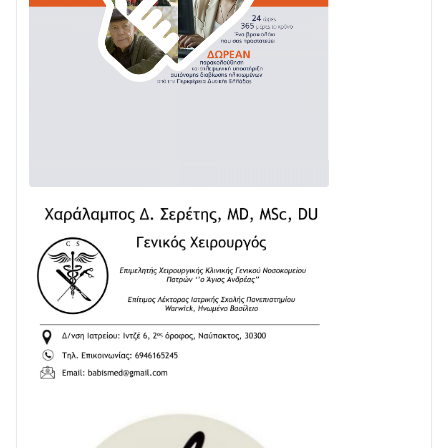
Διαβάστε την «Ναυπακτία» που κυκλοφορεί
31/07 • 08:16
Δωρίδα για Όλους: «Καμία εκχώρηση των νερών
στην ΕΥΔΑΠ»
28/07 • 21:46
Διαβάστε την «Ναυπακτία» που κυκλοφορεί
24/07 • 11:31
ΕΚΤΑΚΤΟ – ΝΑΥΠΑΚΤΙΑ: ΣΥΝΑΓΕΡΜΟΣ ΣΤΗΝ
ΠΥΡΟΣΒΕΣΤΙΚΗ ΓΙΑ ΦΩΤΙΑ ΣΤΟΝ ΑΓΙΟ ΗΛΙΑ ΠΡΙΝ ΤΗ
ΓΡΑΝΙΤΣΑ
24/07 • 11:03