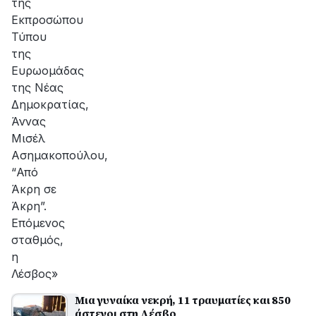
της
Εκπροσώπου
Τύπου
της
Ευρωομάδας
της Νέας
Δημοκρατίας,
Άννας
Μισέλ
Ασημακοπούλου,
“Από
Άκρη σε
Άκρη”.
Επόμενος
σταθμός,
η
Λέσβος»
Μια γυναίκα νεκρή, 11 τραυματίες και 850
άστεγοι στη Λέσβο