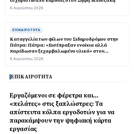
ευχαριστώ από καρδιάς στον Σήφη Μπουζάκη
6 Αυγούστου 2026
ΕΠΙΚΑΙΡΌΤΗΤΑ
Καταγγελία των φίλων του Σιδηροδρόμου στην
Πάτρα: Πάτρα: «Εισέπραξαν ενοίκια αλλά
παρέδωσαν ξεχαρβαλωμένο υλικό» στον
Προαστιακό
6 Αυγούστου 2026
ΕΠΙΚΑΙΡΟΤΗΤΑ
Εργαζόμενοι σε φέρετρα και…
«πελάτες» στις ξαπλώστρες: Τα
απίστευτα κόλπα εργοδοτών για να
παρακάμψουν την ψηφιακή κάρτα
εργασίας