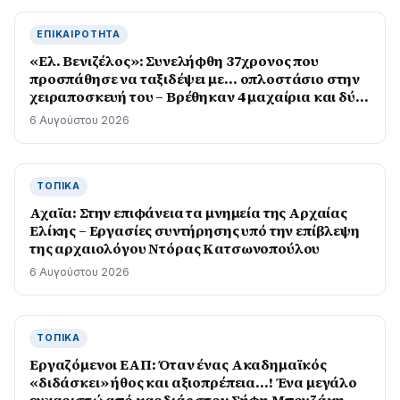
ΕΠΙΚΑΙΡΌΤΗΤΑ
«Ελ. Βενιζέλος»: Συνελήφθη 37χρονος που
προσπάθησε να ταξιδέψει με… οπλοστάσιο στην
χειραποσκευή του – Βρέθηκαν 4 μαχαίρια και δύο
ψαλίδια κλαδέματος
6 Αυγούστου 2026
ΤΟΠΙΚΆ
Αχαϊα: Στην επιφάνεια τα μνημεία της Αρχαίας
Ελίκης – Εργασίες συντήρησης υπό την επίβλεψη
της αρχαιολόγου Ντόρας Κατσωνοπούλου
6 Αυγούστου 2026
ΤΟΠΙΚΆ
Εργαζόμενοι ΕΑΠ: Όταν ένας Ακαδημαϊκός
«διδάσκει» ήθος και αξιοπρέπεια…! Ένα μεγάλο