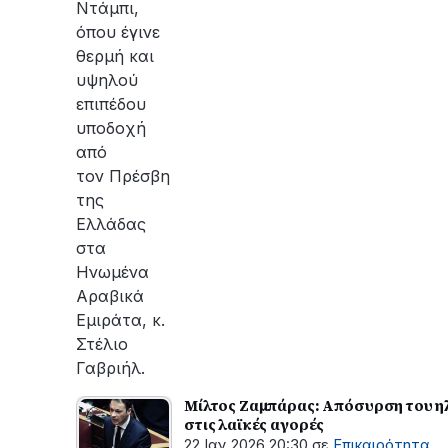
Ντάμπι,
όπου έγινε
θερμή και
υψηλού
επιπέδου
υποδοχή
από
τον Πρέσβη
της
Ελλάδας
στα
Ηνωμένα
Αραβικά
Εμιράτα, κ.
Στέλιο
Γαβριήλ.
Μίλτος Ζαμπάρας: Απόσυρση του ηλ
στις λαϊκές αγορές
22 Ιαν 2026 20:30
σε
Επικαιρότητα