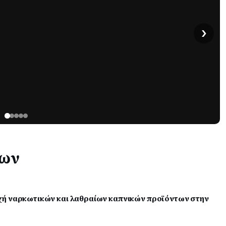
›
των
χή ναρκωτικών και λαθραίων καπνικών προϊόντων στην