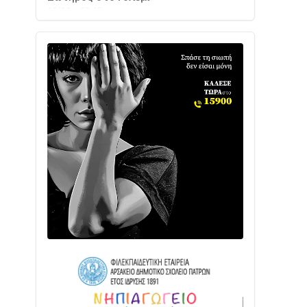
Ενισχύεται η Πολιτική Προστασία στο
Δήμο Αγρινίου με δύο νέα υδροφόρα
οχήματα
02/08 • 18:26
Διαβάστε την «Ναυπακτία» που
κυκλοφορεί
31/07 • 08:16
Δωρίδα για Όλους: «Καμία εκχώρηση
των νερών στην ΕΥΔΑΠ»
28/07 • 21:46
Διαβάστε την «Ναυπακτία» που
κυκλοφορεί
24/07 • 11:31
ΕΚΤΑΚΤΟ – ΝΑΥΠΑΚΤΙΑ: ΣΥΝΑΓΕΡΜΟΣ
ΣΤΗΝ ΠΥΡΟΣΒΕΣΤΙΚΗ ΓΙΑ ΦΩΤΙΑ ΣΤΟΝ
ΑΓΙΟ ΗΛΙΑ ΠΡΙΝ ΤΗ ΓΡΑΝΙΤΣΑ
24/07 • 11:03