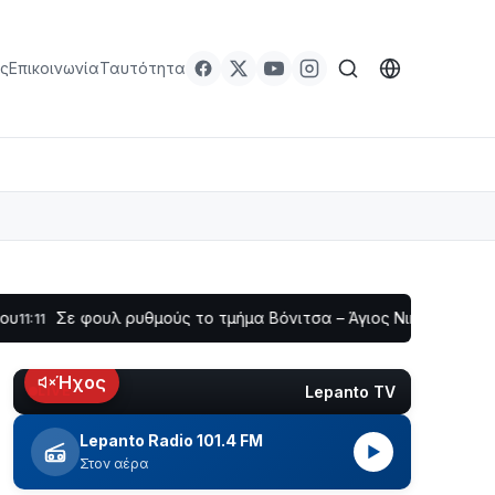
ς
Επικοινωνία
Ταυτότητα
φουλ ρυθμούς το τμήμα Βόνιτσα – Άγιος Νικόλαος | Αυτοψία Κ
Ήχος
Lepanto TV
LIVE
Lepanto Radio 101.4 FM
▶
Στον αέρα