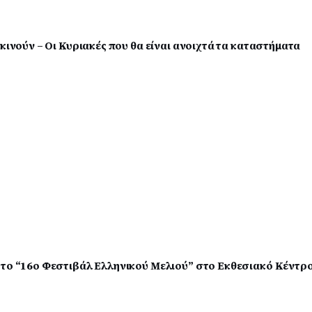
κινούν – Οι Κυριακές που θα είναι ανοιχτά τα καταστήματα
στο “16ο Φεστιβάλ Ελληνικού Μελιού” στο Εκθεσιακό Κέντρ