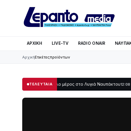
ΑΡΧΙΚΉ
LIVE-TV
RADIO ONAIR
ΝΑΥΠΑΚ
Αρχική
Ετικέτες
προϊόντων
το σκοτάδι μεγάλο μέρος στο Λυγιά Ναυπάκτου
Σε τροχιά
ΤΕΛΕΥΤΑΙΑ
12:08