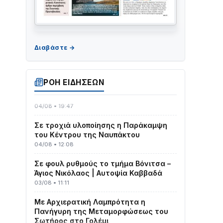
ΤΟ ΠΑΡΤΥ ΣΥΝΕΧΙΖΕΤΑΙ…
05/08 • 08:41
Στο σκοτάδι μεγάλο μέρος στο Λυγιά
ΡΟΗ ΕΙΔΗΣΕΩΝ
Ναυπάκτου
04/08 • 19:47
Σε τροχιά υλοποίησης η Παράκαμψη
του Κέντρου της Ναυπάκτου
04/08 • 12:08
Σε φουλ ρυθμούς το τμήμα Βόνιτσα –
Άγιος Νικόλαος | Αυτοψία Καββαδά
03/08 • 11:11
Με Αρχιερατική Λαμπρότητα η
Πανήγυρη της Μεταμορφώσεως του
Σωτήρος στο Γολέμι
03/08 • 07:45