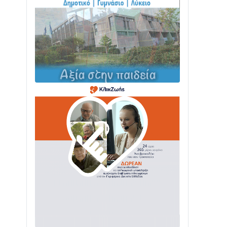
ΤΟ ΠΑΡΤΥ ΣΥΝΕΧΙΖΕΤΑΙ…
05/08 • 08:41
Στο σκοτάδι μεγάλο μέρος στο Λυγιά
Ναυπάκτου
04/08 • 19:47
Σε τροχιά υλοποίησης η Παράκαμψη
του Κέντρου της Ναυπάκτου
04/08 • 12:08
Σε φουλ ρυθμούς το τμήμα Βόνιτσα –
Άγιος Νικόλαος | Αυτοψία Καββαδά
03/08 • 11:11
Με Αρχιερατική Λαμπρότητα η
Πανήγυρη της Μεταμορφώσεως του
Σωτήρος στο Γολέμι
03/08 • 07:45
Ενισχύεται η Πολιτική Προστασία στο
Δήμο Αγρινίου με δύο νέα υδροφόρα
οχήματα