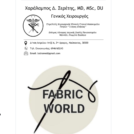
02/08 • 18:26
Διαβάστε την «Ναυπακτία» που
κυκλοφορεί
31/07 • 08:16
Δωρίδα για Όλους: «Καμία εκχώρηση
των νερών στην ΕΥΔΑΠ»
28/07 • 21:46
Διαβάστε την «Ναυπακτία» που
κυκλοφορεί
24/07 • 11:31
ΕΚΤΑΚΤΟ – ΝΑΥΠΑΚΤΙΑ: ΣΥΝΑΓΕΡΜΟΣ
ΣΤΗΝ ΠΥΡΟΣΒΕΣΤΙΚΗ ΓΙΑ ΦΩΤΙΑ ΣΤΟΝ
ΑΓΙΟ ΗΛΙΑ ΠΡΙΝ ΤΗ ΓΡΑΝΙΤΣΑ
24/07 • 11:03
ο