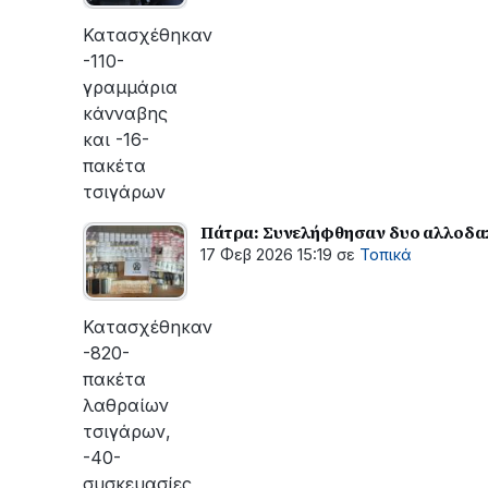
οι
εργασίες
Κατασχέθηκαν
του
-110-
ΔΕΔΔΗΕ
γραμμάρια
για
κάνναβης
την
και -16-
αποκατάσταση
πακέτα
της
τσιγάρων
βλάβης
Πάτρα: Συνελήφθησαν δυο αλλοδαπ
17 Φεβ 2026 15:19
σε
Τοπικά
Κατασχέθηκαν
-820-
πακέτα
λαθραίων
τσιγάρων,
-40-
συσκευασίες