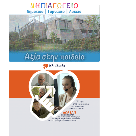
04/08 • 19:47
Σε τροχιά υλοποίησης η Παράκαμψη του Κέντρου
της Ναυπάκτου
04/08 • 12:08
Σε φουλ ρυθμούς το τμήμα Βόνιτσα – Άγιος Νικόλαος
| Αυτοψία Καββαδά
03/08 • 11:11
Με Αρχιερατική Λαμπρότητα η Πανήγυρη της
Μεταμορφώσεως του Σωτήρος στο Γολέμι
03/08 • 07:45
Ενισχύεται η Πολιτική Προστασία στο Δήμο Αγρινίου
με δύο νέα υδροφόρα οχήματα
02/08 • 18:26
Διαβάστε την «Ναυπακτία» που κυκλοφορεί
31/07 • 08:16
Δωρίδα για Όλους: «Καμία εκχώρηση των νερών
στην ΕΥΔΑΠ»
28/07 • 21:46