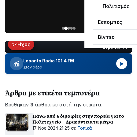
μεγάλο
Πολιτισμός
μέρος
Χωρίς
στο
Εκπομπές
ηλεκτροδότηση
Λυγιά
οι
Ναυπάκτου
Βίντεο
περιοχές
εδώ
Ήχος
Lepanto TV
LIVE
και
περίπου
Lepanto Radio 101.4 FM
▶
δύο
Στον αέρα
ώρες
–
Σε
Άρθρα με ετικέτα τεμπονέρα
εξέλιξη
οι
Βρέθηκαν
εργασίες
3
άρθρα με αυτή την ετικέτα.
του
Πάνω από 6 διμοιρίες στην πορεία για το
ΔΕΔΔΗΕ
Πολυτεχνείο – Δρακόντεια τα μέτρα
για
17 Νοε 2024 21:25
σε
Τοπικά
την