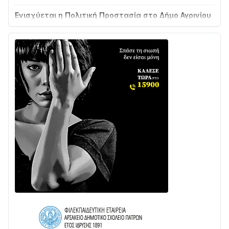
Ενισχύεται η Πολιτική Προστασία στο Δήμο Αγρινίου
με δύο νέα υδροφόρα οχήματα
02/08 • 18:26
Διαβάστε την «Ναυπακτία» που κυκλοφορεί
31/07 • 08:16
Δωρίδα για Όλους: «Καμία εκχώρηση των νερών
στην ΕΥΔΑΠ»
28/07 • 21:46
Διαβάστε την «Ναυπακτία» που κυκλοφορεί
24/07 • 11:31
ΕΚΤΑΚΤΟ – ΝΑΥΠΑΚΤΙΑ: ΣΥΝΑΓΕΡΜΟΣ ΣΤΗΝ
ΠΥΡΟΣΒΕΣΤΙΚΗ ΓΙΑ ΦΩΤΙΑ ΣΤΟΝ ΑΓΙΟ ΗΛΙΑ ΠΡΙΝ ΤΗ
ΓΡΑΝΙΤΣΑ
24/07 • 11:03
ΤΟ ΠΑΡΤΥ ΣΥΝΕΧΙΖΕΤΑΙ…
05/08 • 08:41
Στο σκοτάδι μεγάλο μέρος στο Λυγιά Ναυπάκτου