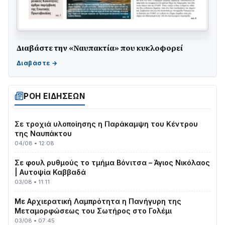
Διαβάστε την «Ναυπακτία» που κυκλοφορεί
ΤΟ ΠΑΡΤΥ ΣΥΝΕΧΙΖΕΤΑΙ…
05/08 • 08:41
Στο σκοτάδι μεγάλο μέρος στο Λυγιά Ναυπάκτου
04/08 • 19:47
ΡΟΗ ΕΙΔΗΣΕΩΝ
Σε τροχιά υλοποίησης η Παράκαμψη του Κέντρου
της Ναυπάκτου
04/08 • 12:08
Σε φουλ ρυθμούς το τμήμα Βόνιτσα – Άγιος Νικόλαος
| Αυτοψία Καββαδά
03/08 • 11:11
Με Αρχιερατική Λαμπρότητα η Πανήγυρη της
Μεταμορφώσεως του Σωτήρος στο Γολέμι
03/08 • 07:45