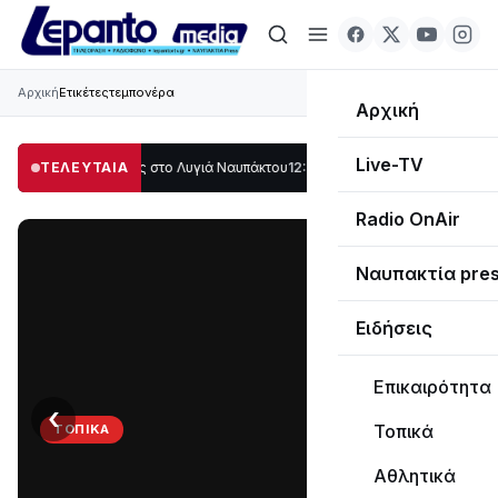
Αρχική
Ετικέτες
τεμπονέρα
Αρχική
Live-TV
άλο μέρος στο Λυγιά Ναυπάκτου
ΤΕΛΕΥΤΑΙΑ
12:08
Σε τροχιά υλοποίησης η Παράκαμψη 
Radio OnAir
Ναυπακτία pre
Ειδήσεις
Επικαιρότητα
‹
›
Τοπικά
ΤΟΠΙΚΆ
Στο
Αθλητικά
σκοτάδι