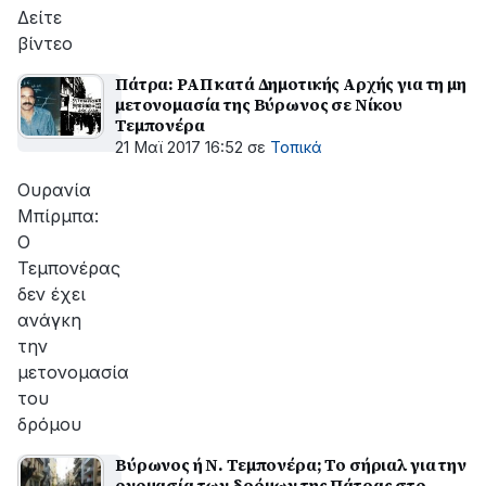
αποκατάσταση
Δείτε
της
βίντεο
βλάβης
Πάτρα: ΡΑΠ κατά Δημοτικής Αρχής για τη μη
μετονομασία της Βύρωνος σε Νίκου
Τεμπονέρα
21 Μαϊ 2017 16:52
σε
Τοπικά
Ουρανία
Μπίρμπα:
Ο
Τεμπονέρας
δεν έχει
ανάγκη
την
μετονομασία
του
δρόμου
Βύρωνος ή Ν. Τεμπονέρα; Το σήριαλ για την
ονομασία των δρόμων της Πάτρας στο