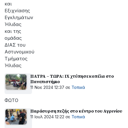
και
Εξιχνίασης
Εγκλημάτων
Ήλιδας
και της
ομάδας
ΔΙΑΣ του
Αστυνομικού
Τμήματος
Ήλιδας
ΠΑΤΡΑ – ΤΩΡΑ: ΙΧ χτύπησε κοπέλα στο
Πανεπιστήμιο
11 Νοε 2024 12:37
σε
Τοπικά
ΦΩΤΟ
Παράσυρση πεζής στο κέντρο του Αγρινίου
11 Ιουλ 2024 12:22
σε
Τοπικά