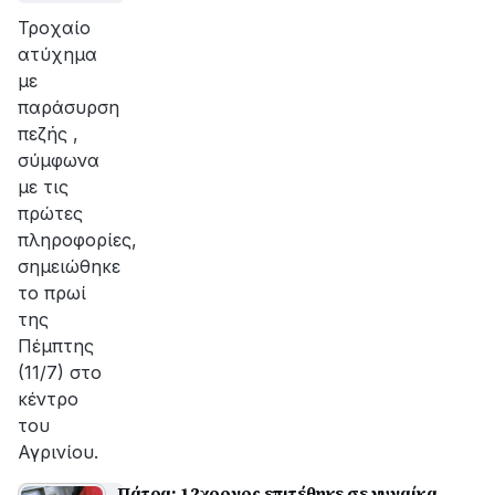
Τροχαίο
ατύχημα
με
παράσυρση
πεζής ,
σύμφωνα
με τις
πρώτες
πληροφορίες,
σημειώθηκε
το πρωί
της
Πέμπτης
(11/7) στο
κέντρο
του
Αγρινίου.
Πάτρα: 12χρονος επιτέθηκε σε γυναίκα