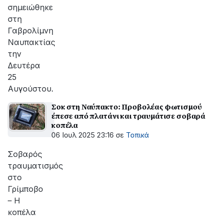
σημειώθηκε
στη
Γαβρολίμνη
Ναυπακτίας
την
Δευτέρα
25
Αυγούστου.
Σοκ στη Ναύπακτο: Προβολέας φωτισμού
έπεσε από πλατάνι και τραυμάτισε σοβαρά
κοπέλα
06 Ιουλ 2025 23:16
σε
Τοπικά
Σοβαρός
τραυματισμός
στο
Γρίμποβο
– Η
κοπέλα