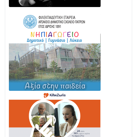
Γιορτή της Τράτας 2026 | Ερατεινή Δωρίδας:
Παράδοση, Χορός & Γλέντι!
08/08 • 12:01
ΤΟ ΠΑΡΤΥ ΣΥΝΕΧΙΖΕΤΑΙ…
05/08 • 08:41
Στο σκοτάδι μεγάλο μέρος στο Λυγιά Ναυπάκτου
04/08 • 19:47
Σε τροχιά υλοποίησης η Παράκαμψη του Κέντρου
της Ναυπάκτου
04/08 • 12:08
Σε φουλ ρυθμούς το τμήμα Βόνιτσα – Άγιος Νικόλαος
| Αυτοψία Καββαδά
03/08 • 11:11
Με Αρχιερατική Λαμπρότητα η Πανήγυρη της
Μεταμορφώσεως του Σωτήρος στο Γολέμι
03/08 • 07:45
Ενισχύεται η Πολιτική Προστασία στο Δήμο Αγρινίου