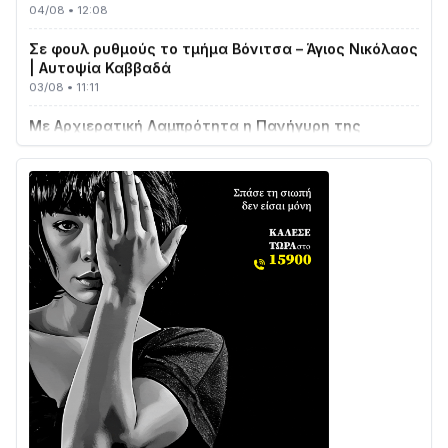
Σε φουλ ρυθμούς το τμήμα Βόνιτσα – Άγιος Νικόλαος
| Αυτοψία Καββαδά
03/08 • 11:11
Με Αρχιερατική Λαμπρότητα η Πανήγυρη της
Μεταμορφώσεως του Σωτήρος στο Γολέμι
03/08 • 07:45
Ενισχύεται η Πολιτική Προστασία στο Δήμο Αγρινίου
με δύο νέα υδροφόρα οχήματα
02/08 • 18:26
Διαβάστε την «Ναυπακτία» που κυκλοφορεί
31/07 • 08:16
Δωρίδα για Όλους: «Καμία εκχώρηση των νερών
στην ΕΥΔΑΠ»
28/07 • 21:46
Διαβάστε την «Ναυπακτία» που κυκλοφορεί
24/07 • 11:31