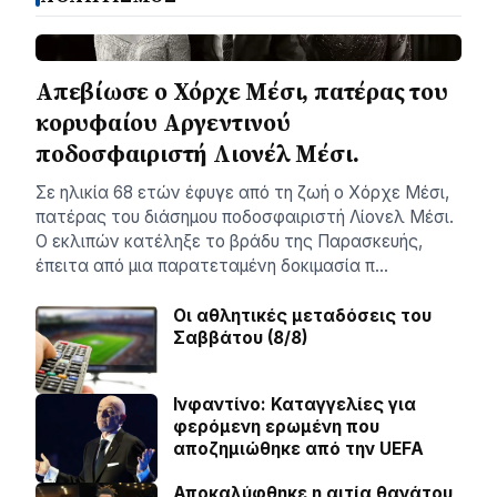
Απεβίωσε ο Χόρχε Μέσι, πατέρας του
κορυφαίου Αργεντινού
ποδοσφαιριστή Λιονέλ Μέσι.
Σε ηλικία 68 ετών έφυγε από τη ζωή ο Χόρχε Μέσι,
πατέρας του διάσημου ποδοσφαιριστή Λίονελ Μέσι.
Ο εκλιπών κατέληξε το βράδυ της Παρασκευής,
έπειτα από μια παρατεταμένη δοκιμασία π…
Οι αθλητικές μεταδόσεις του
Σαββάτου (8/8)
Ινφαντίνο: Καταγγελίες για
φερόμενη ερωμένη που
αποζημιώθηκε από την UEFA
Αποκαλύφθηκε η αιτία θανάτου