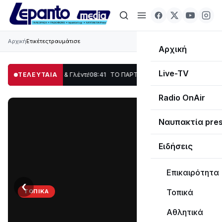
Αρχική
Ετικέτες
τραυμάτισε
Αρχική
Live-TV
η, Χορός & Γλέντι!
ΤΕΛΕΥΤΑΙΑ
08:41
ΤΟ ΠΑΡΤΥ ΣΥΝΕΧΙΖΕΤΑΙ…
19:47
Στο σκοτάδι μεγ
Radio OnAir
Ναυπακτία pre
Ειδήσεις
Επικαιρότητα
‹
›
Τοπικά
ΤΟΠΙΚΆ
ΤΟ
Αθλητικά
ΠΑΡΤΥ