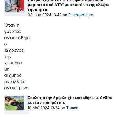
μπροστά από ΑΤΜ με σκοπό να της κλέψει
την κάρτα
03 Ιουν 2024 13:43
σε
Επικαιρότητα
Όταν η
γυναίκα
αντιστάθηκε,
ο
12χρονος
την
χτύπησε
με
αιχμηρό
μεταλλικό
αντικείμενο.
Σκύλος στην Αμφιλοχία επιτέθηκε σε άνδρα
και τον τραυμάτισε
10 Μαϊ 2024 13:24
σε
Τοπικά