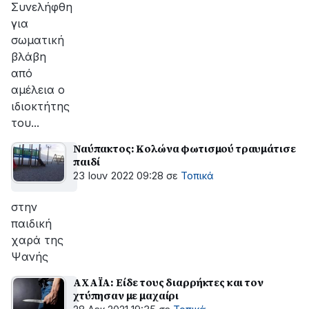
Συνελήφθη
για
σωματική
βλάβη
από
αμέλεια ο
ιδιοκτήτης
του...
Ναύπακτος: Κολώνα φωτισμού τραυμάτισε
παιδί
23 Ιουν 2022 09:28
σε
Τοπικά
στην
παιδική
χαρά της
Ψανής
ΑΧΑΪΑ: Είδε τους διαρρήκτες και τον
χτύπησαν με μαχαίρι