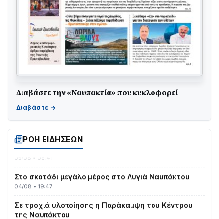
Διαβάστε την «Ναυπακτία» που κυκλοφορεί
Γιορτή της Τράτας 2026 | Ερατεινή Δωρίδας:
Παράδοση, Χορός & Γλέντι!
08/08 • 12:01
ΡΟΗ ΕΙΔΗΣΕΩΝ
ΤΟ ΠΑΡΤΥ ΣΥΝΕΧΙΖΕΤΑΙ…
05/08 • 08:41
Στο σκοτάδι μεγάλο μέρος στο Λυγιά Ναυπάκτου
04/08 • 19:47
Σε τροχιά υλοποίησης η Παράκαμψη του Κέντρου
της Ναυπάκτου
04/08 • 12:08