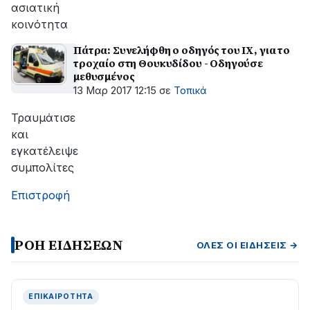
ασιατική
κοινότητα
Πάτρα: Συνελήφθη ο οδηγός του ΙΧ, για το
τροχαίο στη Θουκυδίδου - Οδηγούσε
μεθυσμένος
13 Μαρ 2017 12:15
σε
Τοπικά
Τραυμάτισε
και
εγκατέλειψε
συμπολίτες
Επιστροφή
ΡΟΗ ΕΙΔΗΣΕΩΝ
ΌΛΕΣ ΟΙ ΕΙΔΉΣΕΙΣ →
ΕΠΙΚΑΙΡΌΤΗΤΑ