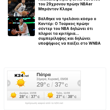
του 29χρονου πρώην NBAer
Μπράντον Κλαρκ
Βάλθηκε να τρελάνει κόσμο ο
Καντέρ: Ο Τούρκος πρώην
σέντερ του NBA δηλώνει ότι
πληροί τα κριτήρια…
συμπερίληψης και δηλώνει
υποψήφιος να παίξει στο WNBA
πρόγνωση καιρού από το k24.net