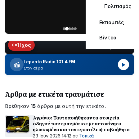
ΣΥΝΕΧΙΖΕΤΑΙ…
Πολιτισμός
Νέα
Εκπομπές
ανάρτηση
του
Βίντεο
Ανδρέα
Κωτσανά
Ήχος
Lepanto TV
LIVE
για
τα
Lepanto Radio 101.4 FM
▶
μεγάλα
Στον αέρα
έργα
του
Δήμου
Άρθρα με ετικέτα τραυμάτισε
Βρέθηκαν
15
άρθρα με αυτή την ετικέτα.
Αγρίνιο: Ταυτοποιήθηκαν τα στοιχεία
οδηγού που τραυμάτισε με αυτοκίνητο
ηλικιωμένο και τον εγκατέλειψε αβοήθητο
23 Ιουν 2026 14:12
σε
Τοπικά