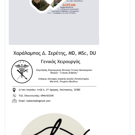
με δύο νέα υδροφόρα οχήματα
02/08 • 18:26
Διαβάστε την «Ναυπακτία» που κυκλοφορεί
31/07 • 08:16
Δωρίδα για Όλους: «Καμία εκχώρηση των νερών
στην ΕΥΔΑΠ»
28/07 • 21:46
Διαβάστε την «Ναυπακτία» που κυκλοφορεί
24/07 • 11:31