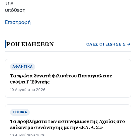
την
υπόθεση
Επιστροφή
ΡΟΗ ΕΙΔΗΣΕΩΝ
ΌΛΕΣ ΟΙ ΕΙΔΉΣΕΙΣ →
ΑΘΛΗΤΙΚΆ
Τα πρώτα δυνατά φιλικά του Παναιγιαλείου
ενόψει Γ’ Εθνικής
10 Αυγούστου 2026
ΤΟΠΙΚΆ
Τα προβλήματα των αστυνομικών της Αχαΐας στο
επίκεντρο συνάντησης με την «ΕΛ.Α.Σ.»
10 Αυγούστου 2026