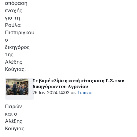
απόφαση
ενοχής
για τη
Ρούλα
Πισπιρίγκου
ο
δικηγόρος
της
Αλέξης
Κούγιας.
Σε βαρύ κλίμα η κοπή πίτας και η Γ.Σ. των
δικηγόρων του Αγρινίου
26 Ιαν 2024 14:02
σε
Τοπικά
Παρών
και ο
Αλέξης
Κούγιας