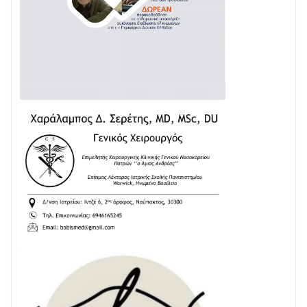
02/08 • 18:26
Διαβάστε την «Ναυπακτία» που κυκλοφορεί
31/07 • 08:16
Δωρίδα για Όλους: «Καμία εκχώρηση των νερών
στην ΕΥΔΑΠ»
28/07 • 21:46
Διαβάστε την «Ναυπακτία» που κυκλοφορεί
24/07 • 11:31