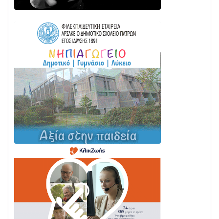
Παράδοση, Χορός & Γλέντι!
08/08 • 12:01
ΤΟ ΠΑΡΤΥ ΣΥΝΕΧΙΖΕΤΑΙ…
05/08 • 08:41
Στο σκοτάδι μεγάλο μέρος στο Λυγιά Ναυπάκτου
04/08 • 19:47
Σε τροχιά υλοποίησης η Παράκαμψη του Κέντρου
της Ναυπάκτου
04/08 • 12:08
Σε φουλ ρυθμούς το τμήμα Βόνιτσα – Άγιος Νικόλαος
| Αυτοψία Καββαδά
03/08 • 11:11
Με Αρχιερατική Λαμπρότητα η Πανήγυρη της
Μεταμορφώσεως του Σωτήρος στο Γολέμι
03/08 • 07:45
Ενισχύεται η Πολιτική Προστασία στο Δήμο Αγρινίου
με δύο νέα υδροφόρα οχήματα