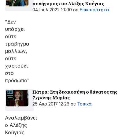
συνήγορος του Αλέξης Κούγιας
04 Ιουλ 2022 10:00
σε
Επικαιρότητα
"Δεν
υπάρχει
ούτε
τράβηγμα
μαλλιών,
ούτε
χαστούκι
στο
πρόσωπο"
Πάτρα: Στη δικαιοσύνη ο θάνατος της
7χρονης Μαρίας
25 Απρ 2017 12:26
σε
Τοπικά
Αναλαμβάνει
ο Αλέξης
Κούγιας