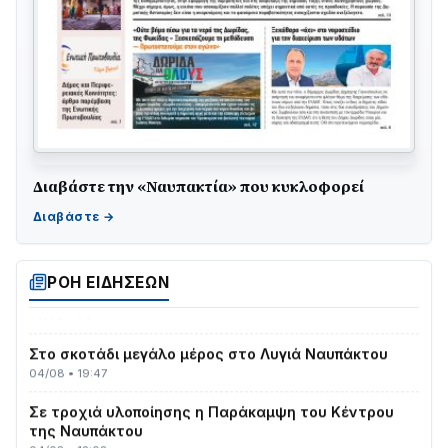
Διαβάστε την «Ναυπακτία» που κυκλοφορεί
Γιορτή της Τράτας 2026 | Ερατεινή Δωρίδας:
Παράδοση, Χορός & Γλέντι!
08/08 • 12:01
ΤΟ ΠΑΡΤΥ ΣΥΝΕΧΙΖΕΤΑΙ…
ΡΟΗ ΕΙΔΗΣΕΩΝ
05/08 • 08:41
Στο σκοτάδι μεγάλο μέρος στο Λυγιά Ναυπάκτου
04/08 • 19:47
Σε τροχιά υλοποίησης η Παράκαμψη του Κέντρου
της Ναυπάκτου
04/08 • 12:08