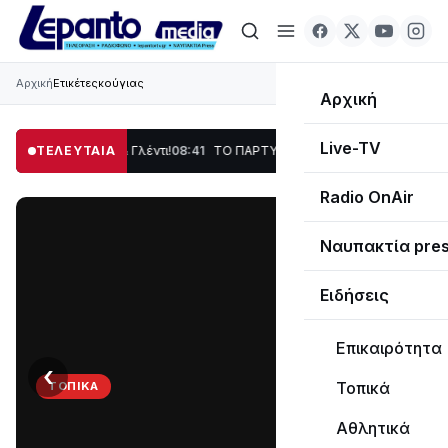
Αρχική
Ετικέτες
κούγιας
Αρχική
Live-TV
Χορός & Γλέντι!
ΤΕΛΕΥΤΑΙΑ
08:41
ΤΟ ΠΑΡΤΥ ΣΥΝΕΧΙΖΕΤΑΙ…
19:47
Στο σκοτάδι μεγάλο
Radio OnAir
Ναυπακτία pre
Ειδήσεις
Επικαιρότητα
‹
›
Τοπικά
ΤΟΠΙΚΆ
ΤΟ
Αθλητικά
ΠΑΡΤΥ