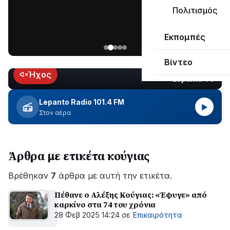
ΣΥΝΕΧΙΖΕΤΑΙ…
Πολιτισμός
Νέα
Εκπομπές
ανάρτηση
του
Βίντεο
Ανδρέα
Κωτσανά
Ήχος
Lepanto TV
LIVE
για
τα
Lepanto Radio 101.4 FM
▶
μεγάλα
Στον αέρα
έργα
του
Δήμου
Άρθρα με ετικέτα κούγιας
Βρέθηκαν
7
άρθρα με αυτή την ετικέτα.
Πέθανε ο Αλέξης Κούγιας: «Έφυγε» από
καρκίνο στα 74 του χρόνια
28 Φεβ 2025 14:24
σε
Επικαιρότητα