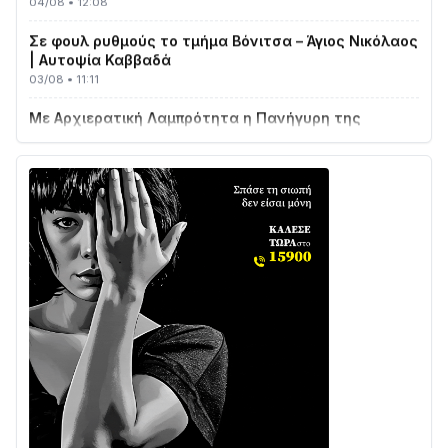
Σε φουλ ρυθμούς το τμήμα Βόνιτσα – Άγιος Νικόλαος
| Αυτοψία Καββαδά
03/08 • 11:11
Με Αρχιερατική Λαμπρότητα η Πανήγυρη της
Μεταμορφώσεως του Σωτήρος στο Γολέμι
03/08 • 07:45
Ενισχύεται η Πολιτική Προστασία στο Δήμο Αγρινίου
με δύο νέα υδροφόρα οχήματα
02/08 • 18:26
Διαβάστε την «Ναυπακτία» που κυκλοφορεί
31/07 • 08:16
Δωρίδα για Όλους: «Καμία εκχώρηση των νερών
στην ΕΥΔΑΠ»
28/07 • 21:46
Διαβάστε την «Ναυπακτία» που κυκλοφορεί
24/07 • 11:31
Γιορτή της Τράτας 2026 | Ερατεινή Δωρίδας: