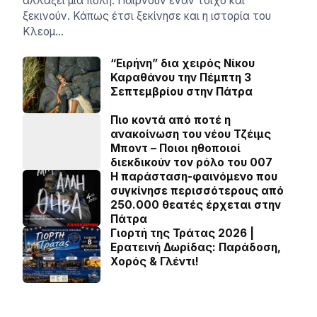
αλλάξει μια πόλη. Παίρνουν έναν τοίχο και
ξεκινούν. Κάπως έτσι ξεκίνησε και η ιστορία του
Κλεομ…
“Ειρήνη” δια χειρός Νίκου
Καραθάνου την Πέμπτη 3
Σεπτεμβρίου στην Πάτρα
Πιο κοντά από ποτέ η
ανακοίνωση του νέου Τζέιμς
Μποντ – Ποιοι ηθοποιοί
διεκδικούν τον ρόλο του 007
Η παράσταση-φαινόμενο που
συγκίνησε περισσότερους από
250.000 θεατές έρχεται στην
Πάτρα
Γιορτή της Τράτας 2026 |
Ερατεινή Δωρίδας: Παράδοση,
Χορός & Γλέντι!