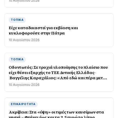
10 Αυγούστου 2026
ΤΟΠΙΚΆ
Είχε καταδικαστεί για εκβίαση και
κυκλοφορούσε στην Πάτρα
10 Αυγούστου 2026
ΤΟΠΙΚΆ
Οδοντωτός: Σε τροχιά υλοποίησης το πλαίσιο που
είχε θέσει εξαρχής το ΤΕΕ Δυτικής Ελλάδας-
Βαγγέλης Καραχάλιος: «Από εδώ και πέρα μετρά
το αποτέλεσμα στο πεδίο»
10 Αυγούστου 2026
ΕΠΙΚΑΙΡΌΤΗΤΑ
Ακρίβεια: Στα «ύψη» οι τιμές των καυσίμων στα
νησιά – Φτάνει έως και τα 2,5 ευρώ το λίτρο