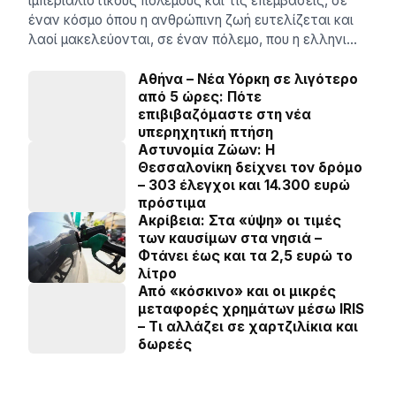
ιμπεριαλιστικούς πολέμους και τις επεμβάσεις, σε
έναν κόσμο όπου η ανθρώπινη ζωή ευτελίζεται και
λαοί μακελεύονται, σε έναν πόλεμο, που η ελληνι…
Αθήνα – Νέα Υόρκη σε λιγότερο
από 5 ώρες: Πότε
επιβιβαζόμαστε στη νέα
υπερηχητική πτήση
Αστυνομία Ζώων: Η
Θεσσαλονίκη δείχνει τον δρόμο
– 303 έλεγχοι και 14.300 ευρώ
πρόστιμα
Ακρίβεια: Στα «ύψη» οι τιμές
των καυσίμων στα νησιά –
Φτάνει έως και τα 2,5 ευρώ το
λίτρο
Από «κόσκινο» και οι μικρές
μεταφορές χρημάτων μέσω IRIS
– Τι αλλάζει σε χαρτζιλίκια και
δωρεές