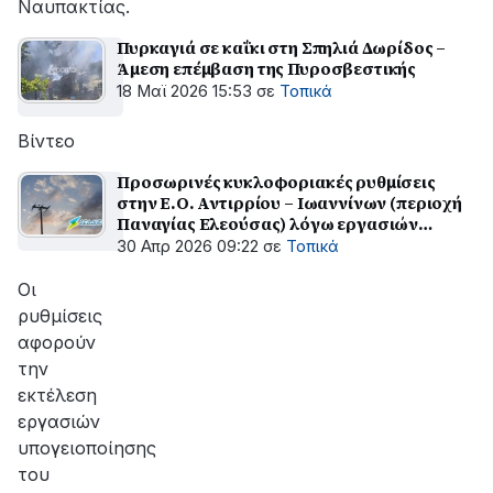
Ναυπακτίας.
Πυρκαγιά σε καΐκι στη Σπηλιά Δωρίδος –
Άμεση επέμβαση της Πυροσβεστικής
18 Μαϊ 2026 15:53
σε
Τοπικά
Βίντεο
Προσωρινές κυκλοφοριακές ρυθμίσεις
στην Ε.Ο. Αντιρρίου – Ιωαννίνων (περιοχή
Παναγίας Ελεούσας) λόγω εργασιών
ΔΕΔΔΗΕ
30 Απρ 2026 09:22
σε
Τοπικά
Οι
ρυθμίσεις
αφορούν
την
εκτέλεση
εργασιών
υπογειοποίησης
του