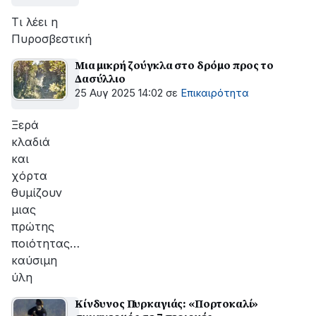
Τι λέει η
Πυροσβεστική
Μια μικρή ζούγκλα στο δρόμο προς το
Δασύλλιο
25 Αυγ 2025 14:02
σε
Επικαιρότητα
Ξερά
κλαδιά
και
χόρτα
θυμίζουν
μιας
πρώτης
ποιότητας…
καύσιμη
ύλη
Κίνδυνος Πυρκαγιάς: «Πορτοκαλί»