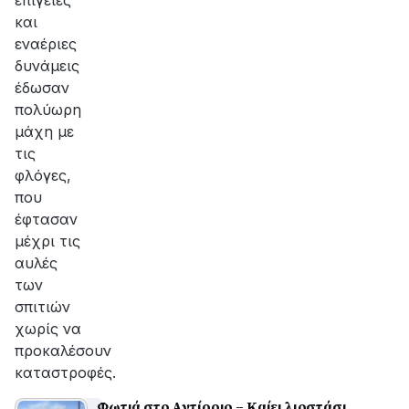
επίγειες
και
εναέριες
δυνάμεις
έδωσαν
πολύωρη
μάχη με
τις
φλόγες,
που
έφτασαν
μέχρι τις
αυλές
των
σπιτιών
χωρίς να
προκαλέσουν
καταστροφές.
Φωτιά στο Αντίρριο – Καίει λιοστάσι,