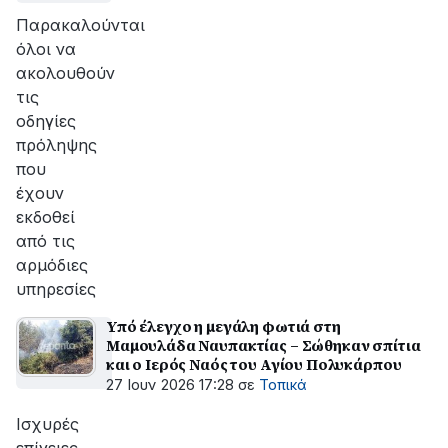
Παρακαλούνται
όλοι να
ακολουθούν
τις
οδηγίες
πρόληψης
που
έχουν
εκδοθεί
από τις
αρμόδιες
υπηρεσίες
Υπό έλεγχο η μεγάλη φωτιά στη
Μαμουλάδα Ναυπακτίας – Σώθηκαν σπίτια
και ο Ιερός Ναός του Αγίου Πολυκάρπου
27 Ιουν 2026 17:28
σε
Τοπικά
Ισχυρές