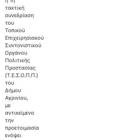
η 1η
τακτική
συνεδρίαση
του
Τοπικού
Επιχειρησιακού
Συντονιστικού
Οργάνου
Πολιτικής
Προστασίας
(Τ.Ε.Σ.Ο.Π.Π.)
του
Δήμου
Αγρινίου,
με
αντικείμενο
την
προετοιμασία
ενόψει