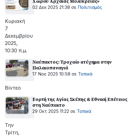
Χώρου Αρχαίας Μολύκρειας»
02 Δεκ 2025 21:38
σε
Πολιτισμός
Κυριακή
7
Δεκεμβρίου
2025,
10:30 π.μ.
Ναύπακτος: Τροχαίο ατύχημα στην
Παλαιοπαναγιά
17 Νοε 2025 10:58
σε
Τοπικά
Βίντεο
Εορτή της Αγίας Σκέπης & Εθνική Επέτειος
στη Ναύπακτο
29 Οκτ 2025 11:22
σε
Τοπικά
Την
Τρίτη,