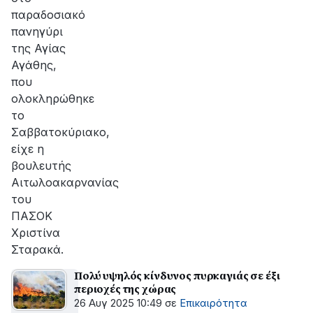
παραδοσιακό
πανηγύρι
της Αγίας
Αγάθης,
που
ολοκληρώθηκε
το
Σαββατοκύριακο,
είχε η
βουλευτής
Αιτωλοακαρνανίας
του
ΠΑΣΟΚ
Χριστίνα
Σταρακά.
Πολύ υψηλός κίνδυνος πυρκαγιάς σε έξι
περιοχές της χώρας
26 Αυγ 2025 10:49
σε
Επικαιρότητα