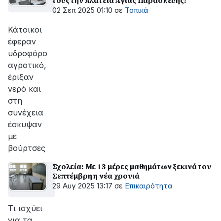
τους την πλατεία Αγίας Παρασκευής!
02 Σεπ 2025 01:10
σε
Τοπικά
Κάτοικοι
έφεραν
υδροφόρο
αγροτικό,
έριξαν
νερό και
στη
συνέχεια
έσκυψαν
με
βούρτσες
Σχολεία: Με 13 μέρες μαθημάτων ξεκινά τον
Σεπτέμβρη η νέα χρονιά
29 Αυγ 2025 13:17
σε
Επικαιρότητα
Τι ισχύει
για τα