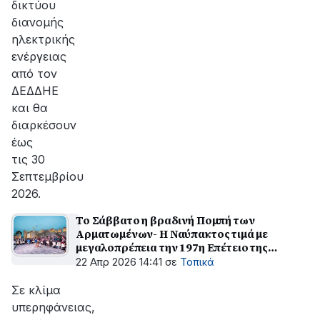
δικτύου
διανομής
ηλεκτρικής
ενέργειας
από τον
ΔΕΔΔΗΕ
και θα
διαρκέσουν
έως
τις 30
Σεπτεμβρίου
2026.
Το Σάββατο η βραδινή Πομπή των
Αρματωμένων- Η Ναύπακτος τιμά με
μεγαλοπρέπεια την 197η Επέτειο της
Απελευθέρωσής της
22 Απρ 2026 14:41
σε
Τοπικά
Σε κλίμα
υπερηφάνειας,