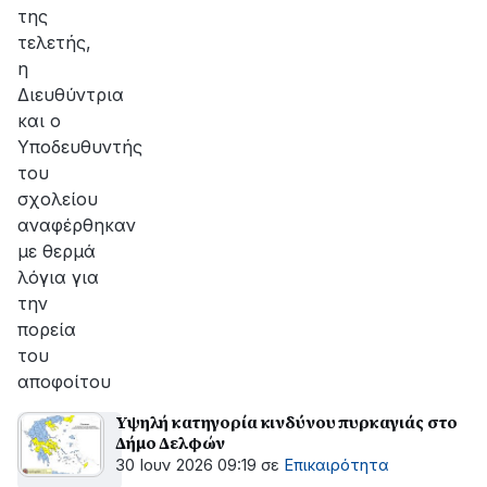
της
τελετής,
η
Διευθύντρια
και ο
Υποδευθυντής
του
σχολείου
αναφέρθηκαν
με θερμά
λόγια για
την
πορεία
του
αποφοίτου
Υψηλή κατηγορία κινδύνου πυρκαγιάς στο
Δήμο Δελφών
30 Ιουν 2026 09:19
σε
Επικαιρότητα