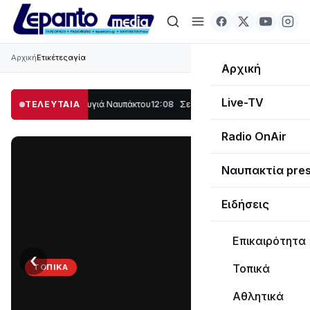
Αρχική
Ετικέτες
αγία
Αρχική
Live-TV
 μέρος στο Λυγιά Ναυπάκτου
ΤΕΛΕΥΤΑΙΑ
12:08
Σε τροχιά υλοποίησης η Παράκαμψη του
Radio OnAir
Ναυπακτία pre
Ειδήσεις
Επικαιρότητα
‹
›
Τοπικά
ΤΟΠΙΚΆ
Στο
Αθλητικά
σκοτάδι