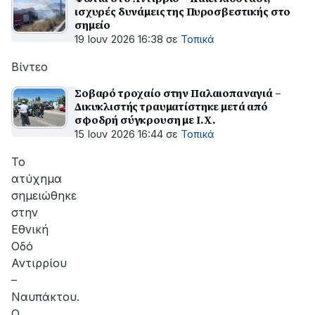
ισχυρές δυνάμεις της Πυροσβεστικής στο
σημείο
19 Ιουν 2026 16:38
σε
Τοπικά
Βίντεο
Σοβαρό τροχαίο στην Παλαιοπαναγιά –
Δικυκλιστής τραυματίστηκε μετά από
σφοδρή σύγκρουση με Ι.Χ.
15 Ιουν 2026 16:44
σε
Τοπικά
Το
ατύχημα
σημειώθηκε
στην
Εθνική
Οδό
Αντιρρίου
–
Ναυπάκτου.
Ο