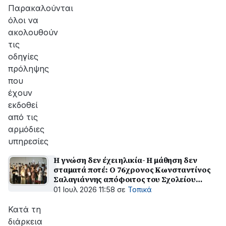
αποκατάσταση
Παρακαλούνται
της
όλοι να
βλάβης
ακολουθούν
τις
οδηγίες
πρόληψης
που
έχουν
εκδοθεί
από τις
αρμόδιες
υπηρεσίες
Η γνώση δεν έχει ηλικία- Η μάθηση δεν
σταματά ποτέ: Ο 76χρονος Κωνσταντίνος
Σαλαγιάννης απόφοιτος του Σχολείου
Δεύτερης Ευκαιρίας Μεσολογγίου
01 Ιουλ 2026 11:58
σε
Τοπικά
Κατά τη
διάρκεια