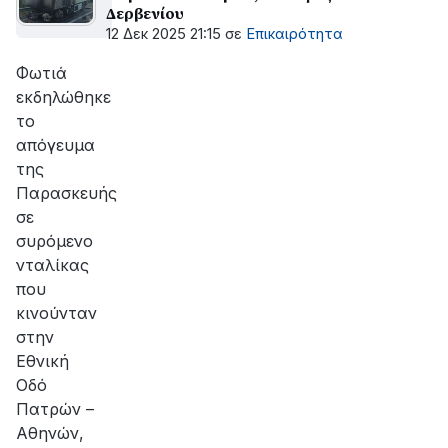
Δερβενίου
12 Δεκ 2025 21:15
σε
Επικαιρότητα
Φωτιά
εκδηλώθηκε
το
απόγευμα
της
Παρασκευής
σε
συρόμενο
νταλίκας
που
κινούνταν
στην
Εθνική
Οδό
Πατρών –
Αθηνών,