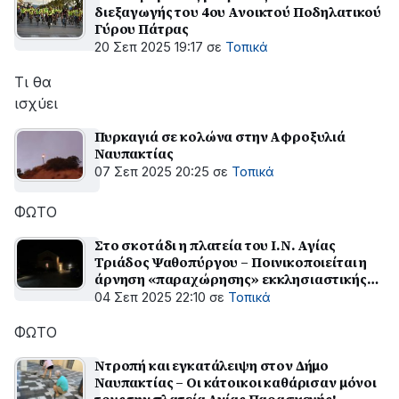
διεξαγωγής του 4ου Ανοικτού Ποδηλατικού
Γύρου Πάτρας
20 Σεπ 2025 19:17
σε
Τοπικά
Τι θα
ισχύει
Πυρκαγιά σε κολώνα στην Αφροξυλιά
Ναυπακτίας
07 Σεπ 2025 20:25
σε
Τοπικά
ΦΩΤΟ
Στο σκοτάδι η πλατεία του Ι.Ν. Αγίας
Τριάδος Ψαθοπύργου – Ποινικοποιείται η
άρνηση «παραχώρησης» εκκλησιαστικής
περιουσίας;
04 Σεπ 2025 22:10
σε
Τοπικά
ΦΩΤΟ
Ντροπή και εγκατάλειψη στον Δήμο
Ναυπακτίας – Οι κάτοικοι καθάρισαν μόνοι