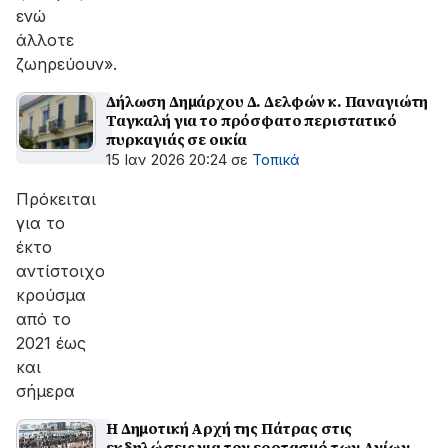
ενώ
άλλοτε
ζωηρεύουν».
Δήλωση Δημάρχου Δ. Δελφών κ. Παναγιώτη
Ταγκαλή για το πρόσφατο περιστατικό
πυρκαγιάς σε οικία
15 Ιαν 2026 20:24
σε
Τοπικά
Πρόκειται
για το
έκτο
αντίστοιχο
κρούσμα
από το
2021 έως
και
σήμερα
Η Δημοτική Αρχή της Πάτρας στις
εκδηλώσεις για τον εορτασμό των Αγίων