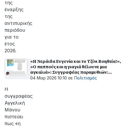
της
έναρξης
της
αντιπυρικής
περιόδου
για το
έτος
2026.
«Η Νεράιδα Ευγενία και το Τζίνι Βοηθεία!»,
«Ο παππούς και η γιαγιά θέλουνε μια
αγκαλιά»: Συγγραφέας παραμυθιών:
Αγγελική Μάνου - Εκδόσεις Yδροπλάνο
04 Μαρ 2026 10:10
σε
Πολιτισμός
Η
συγγραφέας
Αγγελική
Μάνου
πιστεύει
πως «η