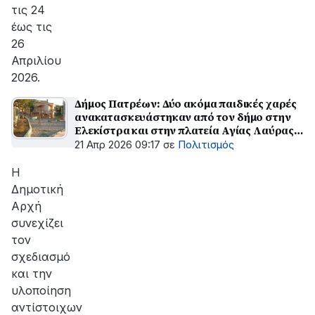
τις 24
έως τις
26
Απριλίου
2026.
Δήμος Πατρέων: Δύο ακόμα παιδικές χαρές
ανακατασκευάστηκαν από τον δήμο στην
Ελεκίστρα και στην πλατεία Αγίας Λαύρας
στην Πάτρα
21 Απρ 2026 09:17
σε
Πολιτισμός
Η
Δημοτική
Αρχή
συνεχίζει
τον
σχεδιασμό
και την
υλοποίηση
αντίστοιχων