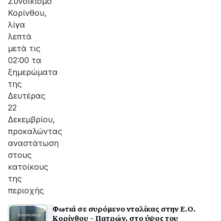
Συνοικισμό
Κορίνθου,
λίγα
λεπτά
μετά τις
02:00 τα
ξημερώματα
της
Δευτέρας
22
Δεκεμβρίου,
προκαλώντας
αναστάτωση
στους
κατοίκους
της
περιοχής
Φωτιά σε συρόμενο νταλίκας στην Ε.Ο.
Κορίνθου – Πατρών, στο ύψος του