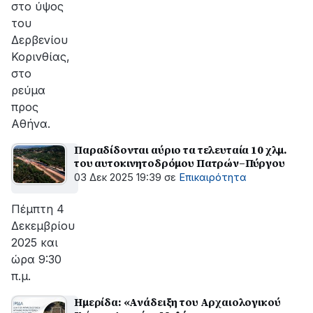
στο ύψος
του
Δερβενίου
Κορινθίας,
στο
ρεύμα
προς
Αθήνα.
Παραδίδονται αύριο τα τελευταία 10 χλμ.
του αυτοκινητοδρόμου Πατρών–Πύργου
03 Δεκ 2025 19:39
σε
Επικαιρότητα
Πέμπτη 4
Δεκεμβρίου
2025 και
ώρα 9:30
π.μ.
Ημερίδα: «Ανάδειξη του Αρχαιολογικού