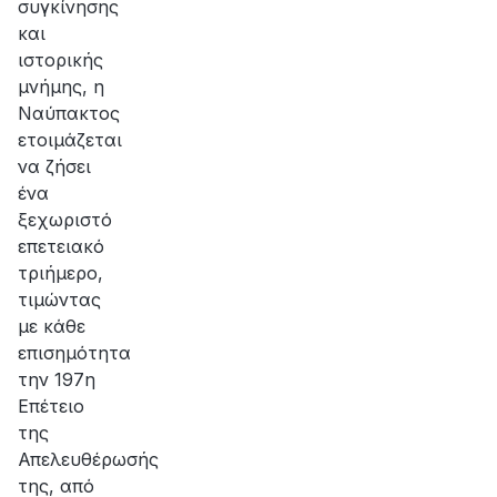
συγκίνησης
και
ιστορικής
μνήμης, η
Ναύπακτος
ετοιμάζεται
να ζήσει
ένα
ξεχωριστό
επετειακό
τριήμερο,
τιμώντας
με κάθε
επισημότητα
την 197η
Επέτειο
της
Απελευθέρωσής
της, από