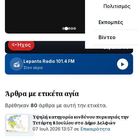
μεγάλο
Πολιτισμός
μέρος
Χωρίς
στο
Εκπομπές
ηλεκτροδότηση
Λυγιά
οι
Ναυπάκτου
Βίντεο
περιοχές
εδώ
Ήχος
Lepanto TV
LIVE
και
περίπου
Lepanto Radio 101.4 FM
▶
δύο
Στον αέρα
ώρες
–
Σε
Άρθρα με ετικέτα αγία
εξέλιξη
οι
Βρέθηκαν
εργασίες
80
άρθρα με αυτή την ετικέτα.
του
Υψηλή κατηγορία κινδύνου πυρκαγιάς την
ΔΕΔΔΗΕ
Τετάρτη 8 Ιουλίου στο Δήμο Δελφών
για
07 Ιουλ 2026 13:57
σε
Επικαιρότητα
την