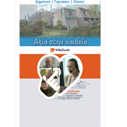
ΤΟ ΠΑΡΤΥ ΣΥΝΕΧΙΖΕΤΑΙ…
05/08 • 08:41
Στο σκοτάδι μεγάλο μέρος στο Λυγιά
Ναυπάκτου
04/08 • 19:47
Σε τροχιά υλοποίησης η Παράκαμψη
του Κέντρου της Ναυπάκτου
04/08 • 12:08
Σε φουλ ρυθμούς το τμήμα Βόνιτσα –
Άγιος Νικόλαος | Αυτοψία Καββαδά
03/08 • 11:11
Με Αρχιερατική Λαμπρότητα η
Πανήγυρη της Μεταμορφώσεως του
Σωτήρος στο Γολέμι
03/08 • 07:45
Ενισχύεται η Πολιτική Προστασία στο
Δήμο Αγρινίου με δύο νέα υδροφόρα
οχήματα