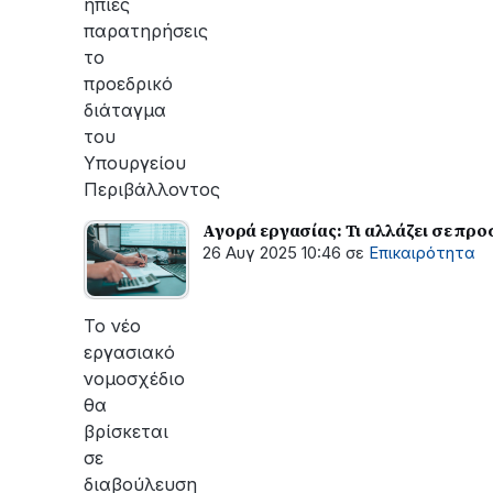
ήπιες
παρατηρήσεις
το
προεδρικό
διάταγμα
του
Υπουργείου
Περιβάλλοντος
Αγορά εργασίας: Τι αλλάζει σε προ
26 Αυγ 2025 10:46
σε
Επικαιρότητα
Το νέο
εργασιακό
νομοσχέδιο
θα
βρίσκεται
σε
διαβούλευση