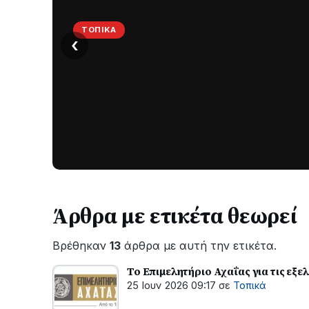
ΤΟΠΙΚΆ
‹
Στο
σκοτάδι
μεγάλο
μέρος
Χωρίς
στο
ηλεκτροδότηση
οι
Λυγιά
περιοχές
Ναυπάκτου
εδώ
και
Άρθρα με ετικέτα θεωρεί
περίπου
δύο
Βρέθηκαν
13
άρθρα με αυτή την ετικέτα.
ώρες
–
Το Επιμελητήριο Αχαΐας για τις εξε
Σε
25 Ιουν 2026 09:17
σε
Τοπικά
εξέλιξη