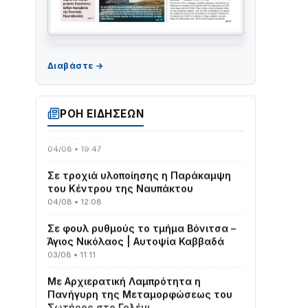
ΤΟ ΠΑΡΤΥ ΣΥΝΕΧΙΖΕΤΑΙ…
05/08 • 08:41
Στο σκοτάδι μεγάλο μέρος στο Λυγιά
ΡΟΗ ΕΙΔΗΣΕΩΝ
Ναυπάκτου
04/08 • 19:47
Σε τροχιά υλοποίησης η Παράκαμψη
του Κέντρου της Ναυπάκτου
04/08 • 12:08
Σε φουλ ρυθμούς το τμήμα Βόνιτσα –
Άγιος Νικόλαος | Αυτοψία Καββαδά
03/08 • 11:11
Με Αρχιερατική Λαμπρότητα η
Πανήγυρη της Μεταμορφώσεως του
Σωτήρος στο Γολέμι
03/08 • 07:45