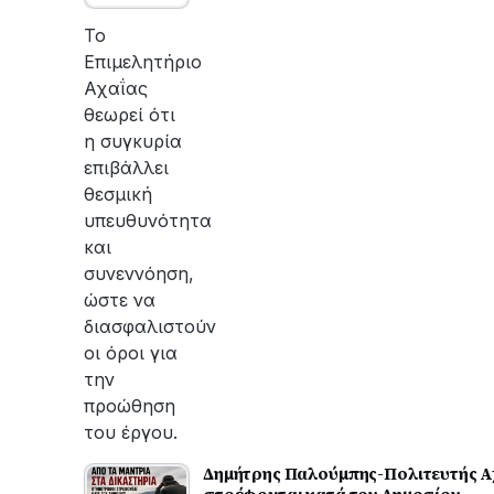
οι
εργασίες
Το
του
Επιμελητήριο
ΔΕΔΔΗΕ
Αχαΐας
για
θεωρεί ότι
την
η συγκυρία
αποκατάσταση
επιβάλλει
της
θεσμική
βλάβης
υπευθυνότητα
και
συνεννόηση,
ώστε να
διασφαλιστούν
οι όροι για
την
προώθηση
του έργου.
Δημήτρης Παλούμπης-Πολιτευτής Αχα