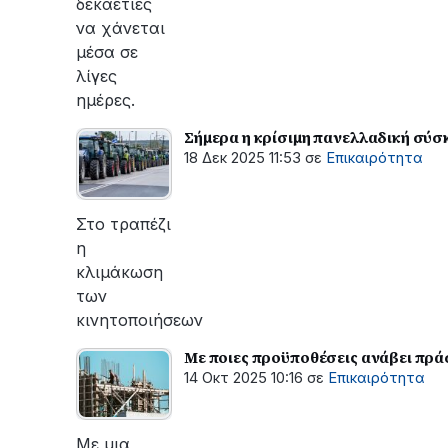
δεκαετίες
να χάνεται
μέσα σε
λίγες
ημέρες.
Σήμερα η κρίσιμη πανελλαδική σύσ
18 Δεκ 2025 11:53
σε
Επικαιρότητα
Στο τραπέζι
η
κλιμάκωση
των
κινητοποιήσεων
Με ποιες προϋποθέσεις ανάβει πρά
14 Οκτ 2025 10:16
σε
Επικαιρότητα
Με μια