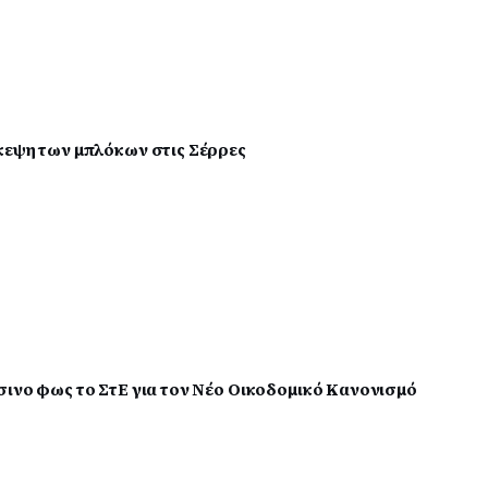
κεψη των μπλόκων στις Σέρρες
σινο φως το ΣτΕ για τον Νέο Οικοδομικό Κανονισμό