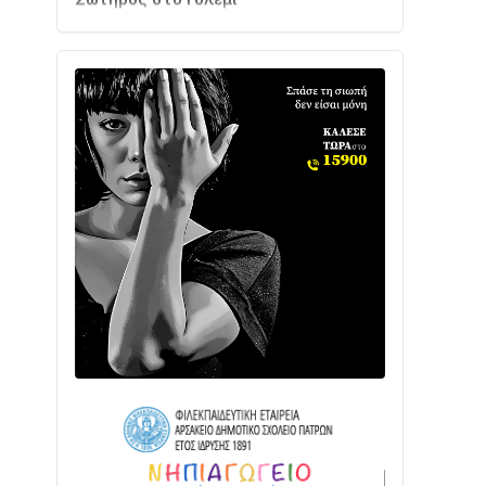
Ενισχύεται η Πολιτική Προστασία στο
Δήμο Αγρινίου με δύο νέα υδροφόρα
οχήματα
02/08 • 18:26
Διαβάστε την «Ναυπακτία» που
κυκλοφορεί
31/07 • 08:16
Δωρίδα για Όλους: «Καμία εκχώρηση
των νερών στην ΕΥΔΑΠ»
28/07 • 21:46
Διαβάστε την «Ναυπακτία» που
κυκλοφορεί
24/07 • 11:31
ΕΚΤΑΚΤΟ – ΝΑΥΠΑΚΤΙΑ: ΣΥΝΑΓΕΡΜΟΣ
ΣΤΗΝ ΠΥΡΟΣΒΕΣΤΙΚΗ ΓΙΑ ΦΩΤΙΑ ΣΤΟΝ
ΑΓΙΟ ΗΛΙΑ ΠΡΙΝ ΤΗ ΓΡΑΝΙΤΣΑ
24/07 • 11:03