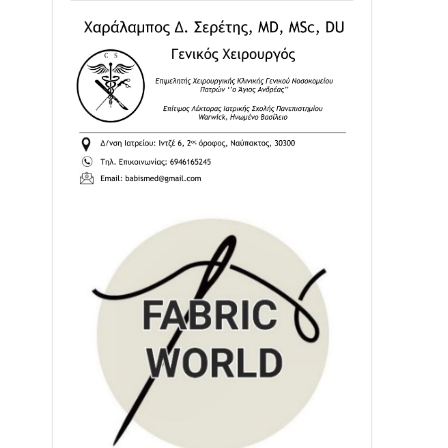
02/08 • 18:26
Διαβάστε την «Ναυπακτία» που
κυκλοφορεί
31/07 • 08:16
Δωρίδα για Όλους: «Καμία εκχώρηση
των νερών στην ΕΥΔΑΠ»
28/07 • 21:46
Διαβάστε την «Ναυπακτία» που
κυκλοφορεί
24/07 • 11:31
ΕΚΤΑΚΤΟ – ΝΑΥΠΑΚΤΙΑ: ΣΥΝΑΓΕΡΜΟΣ
ΣΤΗΝ ΠΥΡΟΣΒΕΣΤΙΚΗ ΓΙΑ ΦΩΤΙΑ ΣΤΟΝ
ΑΓΙΟ ΗΛΙΑ ΠΡΙΝ ΤΗ ΓΡΑΝΙΤΣΑ
24/07 • 11:03