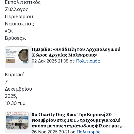
Εκπολιτιστικός
Σύλλογος
Περιθωρίου
Ναυπακτίας
«Οι
Βρύσες».
Ημερίδα: «Ανάδειξη του Αρχαιολογικού
Χώρου Αρχαίας Μολύκρειας»
02 Δεκ 2025 21:38
σε
Πολιτισμός
Κυριακή
7
Δεκεμβρίου
2025,
10:30 π.μ.
5o Charity Dog Run: Την Κυριακή 30
Νοεμβρίου στις 10:15 τρέχουμε για καλό
σκοπό με τους τετράποδους φίλους μας,
εντελώς δωρεάν
26 Νοε 2025 20:21
σε
Πολιτισμός