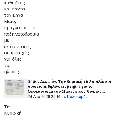
κάθε έτος
και πάντα
τον μήνα
Μάιο,
πραγματοποιεί
ποδηλατοδρομία
με
εκατοντάδες
συμμετοχές
για όλες
τις
ηλικίες.
Δήμος Δελφών: Την Κυριακή 26 Απριλίου οι
πρώτες εκδηλώσεις μνήμης για το
Ολοκαύτωμα του Μαρτυρικού Χωριού
Ελαιώνα
24 Απρ 2026 20:14
σε
Πολιτισμός
Την
Κυριακή