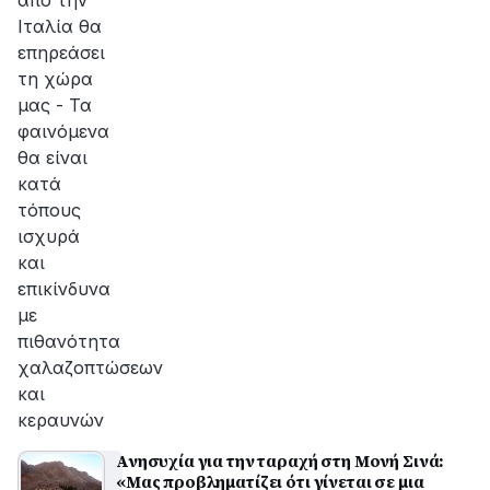
από την
Ιταλία θα
επηρεάσει
τη χώρα
μας - Τα
φαινόμενα
θα είναι
κατά
τόπους
ισχυρά
και
επικίνδυνα
με
πιθανότητα
χαλαζοπτώσεων
και
κεραυνών
Ανησυχία για την ταραχή στη Μονή Σινά:
«Μας προβληματίζει ότι γίνεται σε μια