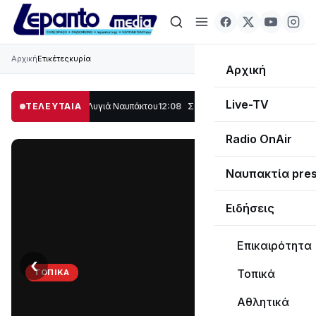
Αρχική
Ετικέτες
κυρία
Αρχική
Live-TV
ο μέρος στο Λυγιά Ναυπάκτου
ΤΕΛΕΥΤΑΙΑ
12:08
Σε τροχιά υλοποίησης η Παράκαμψη του
Radio OnAir
Ναυπακτία pre
Ειδήσεις
Επικαιρότητα
‹
›
Τοπικά
ΤΟΠΙΚΆ
Στο
Αθλητικά
σκοτάδι