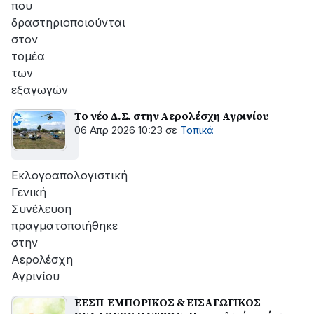
που
δραστηριοποιούνται
στον
τομέα
των
εξαγωγών
Το νέο Δ.Σ. στην Αερολέσχη Αγρινίου
06 Απρ 2026 10:23
σε
Τοπικά
Εκλογοαπολογιστική
Γενική
Συνέλευση
πραγματοποιήθηκε
στην
Αερολέσχη
Αγρινίου
ΕΕΣΠ-ΕΜΠΟΡΙΚΟΣ & ΕΙΣΑΓΩΓΙΚΟΣ