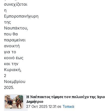
συνεχίζεται
η
Εμποροπανήγυρη
της
Ναυπάκτου,
που θα
παραμείνει
ανοικτή
για το
κοινό έως
και την
Κυριακή,
2
Νοεμβρίου
2025.
Η Ναύπακτος τίμησε τον πολιούχο της Άγιο
Δημήτριο
27 Οκτ 2025 12:31
σε
Τοπικά