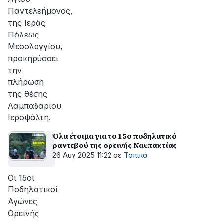
Παντελεήμονος,
της Ιεράς
Πόλεως
Μεσολογγίου,
προκηρύσσει
την
πλήρωση
της θέσης
Λαμπαδαρίου
Ιεροψάλτη.
Όλα έτοιμα για το 15ο ποδηλατικό
ραντεβού της ορεινής Ναυπακτίας
26 Αυγ 2025 11:22
σε
Τοπικά
Οι 15οι
Ποδηλατικοί
Αγώνες
Ορεινής