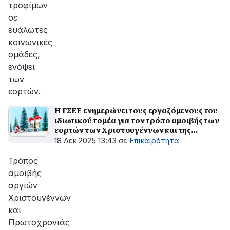
τροφίμων
σε
ευάλωτες
κοινωνικές
ομάδες,
ενόψει
των
εορτών.
Η ΓΣΕΕ ενημερώνει τους εργαζόμενους του
ιδιωτικού τομέα για τον τρόπο αμοιβής των
εορτών των Χριστουγέννων και της
Πρωτοχρονιάς
18 Δεκ 2025 13:43
σε
Επικαιρότητα
Τρόπος
αμοιβής
αργιών
Χριστουγέννων
και
Πρωτοχρονιάς