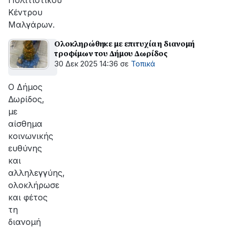
Πολιτιστικού
Κέντρου
Μαλγάρων.
Ολοκληρώθηκε με επιτυχία η διανομή
τροφίμων του Δήμου Δωρίδος
30 Δεκ 2025 14:36
σε
Τοπικά
Ο Δήμος
Δωρίδος,
με
αίσθημα
κοινωνικής
ευθύνης
και
αλληλεγγύης,
ολοκλήρωσε
και φέτος
τη
διανομή