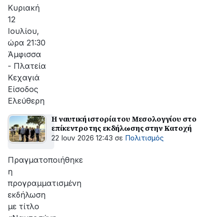
αποκατάσταση
Κυριακή
της
12
βλάβης
Ιουλίου,
ώρα 21:30
Άμφισσα
- Πλατεία
Κεχαγιά
Είσοδος
Ελεύθερη
Η ναυτική ιστορία του Μεσολογγίου στο
επίκεντρο της εκδήλωσης στην Κατοχή
22 Ιουν 2026 12:43
σε
Πολιτισμός
Πραγματοποιήθηκε
η
προγραμματισμένη
εκδήλωση
με τίτλο