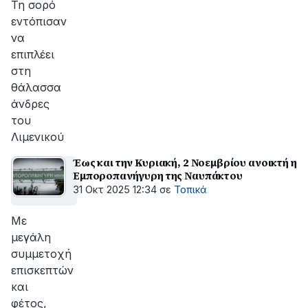
Τη σορό
εντόπισαν
να
επιπλέει
στη
θάλασσα
άνδρες
του
Λιμενικού
Έως και την Κυριακή, 2 Νοεμβρίου ανοικτή η
Εμποροπανήγυρη της Ναυπάκτου
31 Οκτ 2025 12:34
σε
Τοπικά
Με
μεγάλη
συμμετοχή
επισκεπτών
και
φέτος,