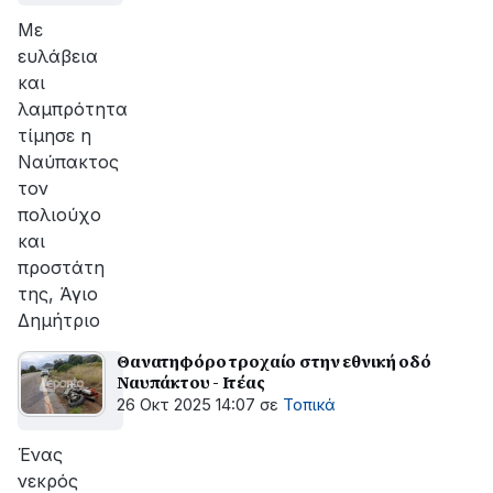
Με
ευλάβεια
και
λαμπρότητα
τίμησε η
Ναύπακτος
τον
πολιούχο
και
προστάτη
της, Άγιο
Δημήτριο
Θανατηφόρο τροχαίο στην εθνική οδό
Ναυπάκτου - Ιτέας
26 Οκτ 2025 14:07
σε
Τοπικά
Ένας
νεκρός