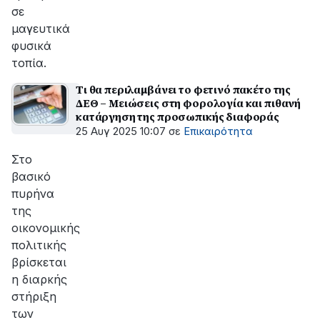
σε
μαγευτικά
φυσικά
τοπία.
Tι θα περιλαμβάνει το φετινό πακέτο της
ΔΕΘ – Μειώσεις στη φορολογία και πιθανή
κατάργηση της προσωπικής διαφοράς
25 Αυγ 2025 10:07
σε
Επικαιρότητα
Στο
βασικό
πυρήνα
της
οικονομικής
πολιτικής
βρίσκεται
η διαρκής
στήριξη
των