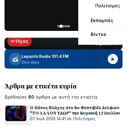
μεγάλο
Πολιτισμός
μέρος
Χωρίς
στο
Εκπομπές
ηλεκτροδότηση
Λυγιά
οι
Ναυπάκτου
Βίντεο
περιοχές
εδώ
Ήχος
Lepanto TV
LIVE
και
περίπου
Lepanto Radio 101.4 FM
▶
δύο
Στον αέρα
ώρες
–
Σε
Άρθρα με ετικέτα κυρία
εξέλιξη
οι
Βρέθηκαν
εργασίες
80
άρθρα με αυτή την ετικέτα.
του
Ο Πάνος Βλάχος στο 8ο Φεστιβάλ Δελφών
ΔΕΔΔΗΕ
"ΤΟ ΛΑΛΟΝ ΥΔΩΡ" την Κυριακή 12 Ιουλίου
για
07 Ιουλ 2026 14:41
σε
Πολιτισμός
την