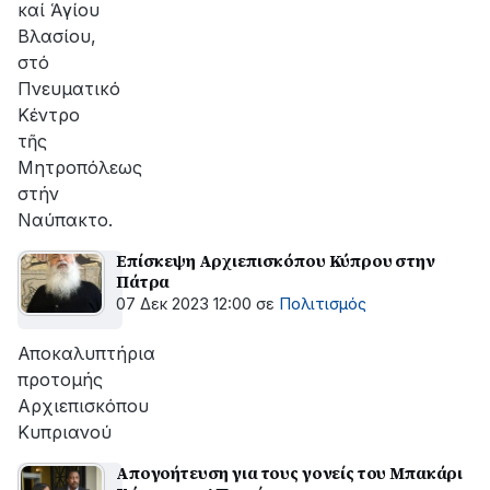
καί Ἁγίου
Βλασίου,
στό
Πνευματικό
Κέντρο
τῆς
Μητροπόλεως
στήν
Ναύπακτο.
Επίσκεψη Αρχιεπισκόπου Κύπρου στην
Πάτρα
07 Δεκ 2023 12:00
σε
Πολιτισμός
Αποκαλυπτήρια
προτομής
Αρχιεπισκόπου
Κυπριανού
Απογοήτευση για τους γονείς του Μπακάρι