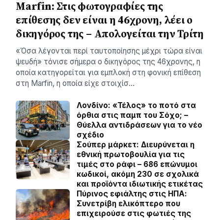
Marfin: Στις φωτογραφίες της
επίθεσης δεν είναι η 46χρονη, λέει ο
δικηγόρος της – Απολογείται την Τρίτη
«Όσα λέγονται περί ταυτοποίησης μέχρι τώρα είναι
ψευδή» τόνισε σήμερα ο δικηγόρος της 46χρονης, η
οποία κατηγορείται για εμπλοκή στη φονική επίθεση
στη Marfin, η οποία είχε στοιχίσ…
Λονδίνο: «Τέλος» το ποτό στα
όρθια στις παμπ του Σόχο; –
Θύελλα αντιδράσεων για το νέο
σχέδιο
Σούπερ μάρκετ: Διευρύνεται η
εθνική πρωτοβουλία για τις
τιμές στο ράφι – 686 επώνυμοι
κωδικοί, ακόμη 230 σε σχολικά
και προϊόντα ιδιωτικής ετικέτας
Πύρινος εφιάλτης στις ΗΠΑ:
Συνετρίβη ελικόπτερο που
επιχειρούσε στις φωτιές της