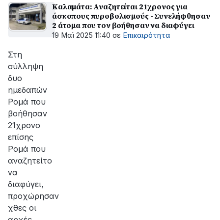
Καλαμάτα: Αναζητείται 21χρονος για
άσκοπους πυροβολισμούς - Συνελήφθησαν
2 άτομα που τον βοήθησαν να διαφύγει
19 Μαϊ 2025 11:40
σε
Επικαιρότητα
Στη
σύλληψη
δυο
ημεδαπών
Ρομά που
βοήθησαν
21χρονο
επίσης
Ρομά που
αναζητείτο
να
διαφύγει,
προχώρησαν
χθες οι
αρχές