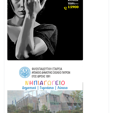
Δωρίδα για Όλους: «Καμία εκχώρηση των νερών
στην ΕΥΔΑΠ»
28/07 • 21:46
Διαβάστε την «Ναυπακτία» που κυκλοφορεί
24/07 • 11:31
ΕΚΤΑΚΤΟ – ΝΑΥΠΑΚΤΙΑ: ΣΥΝΑΓΕΡΜΟΣ ΣΤΗΝ
ΠΥΡΟΣΒΕΣΤΙΚΗ ΓΙΑ ΦΩΤΙΑ ΣΤΟΝ ΑΓΙΟ ΗΛΙΑ ΠΡΙΝ ΤΗ
ΓΡΑΝΙΤΣΑ
24/07 • 11:03
ΤΟ ΠΑΡΤΥ ΣΥΝΕΧΙΖΕΤΑΙ…
05/08 • 08:41
Στο σκοτάδι μεγάλο μέρος στο Λυγιά Ναυπάκτου
04/08 • 19:47
Σε τροχιά υλοποίησης η Παράκαμψη του Κέντρου
της Ναυπάκτου
04/08 • 12:08
Σε φουλ ρυθμούς το τμήμα Βόνιτσα – Άγιος Νικόλαος