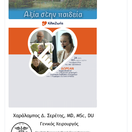
| Αυτοψία Καββαδά
03/08 • 11:11
Με Αρχιερατική Λαμπρότητα η Πανήγυρη της
Μεταμορφώσεως του Σωτήρος στο Γολέμι
03/08 • 07:45
Ενισχύεται η Πολιτική Προστασία στο Δήμο Αγρινίου
με δύο νέα υδροφόρα οχήματα
02/08 • 18:26
Διαβάστε την «Ναυπακτία» που κυκλοφορεί
31/07 • 08:16
Δωρίδα για Όλους: «Καμία εκχώρηση των νερών
στην ΕΥΔΑΠ»
28/07 • 21:46
Διαβάστε την «Ναυπακτία» που κυκλοφορεί
24/07 • 11:31
ΕΚΤΑΚΤΟ – ΝΑΥΠΑΚΤΙΑ: ΣΥΝΑΓΕΡΜΟΣ ΣΤΗΝ
ΠΥΡΟΣΒΕΣΤΙΚΗ ΓΙΑ ΦΩΤΙΑ ΣΤΟΝ ΑΓΙΟ ΗΛΙΑ ΠΡΙΝ ΤΗ
ΓΡΑΝΙΤΣΑ