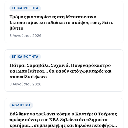
ΕΠΙΚΑΙΡΌΤΗΤΑ
Τρόμος για τουρίστες στη Μποτσουάνα:
Ιπποπόταμος καταδιώκει το σκάφος τους, δείτε
βίντεο
8 Αυγούστου 2026
ΕΠΙΚΑΙΡΌΤΗΤΑ
Πάτρα: Σαραβάλι, Συχαινά, Πουρναρόκαστρο
και Μποζαϊτικα… θα καούν από χωματερές και
σκουπίδια! φωτο
8 Αυγούστου 2026
ΑΘΛΗΤΙΚΆ
Βάλθηκε να τρελάνει κόσμο ο Καντέρ: Ο Τούρκος
πρώην σέντερ του NBA δηλώνει ότι πληροί τα
κριτήρια… συμπερίληψης και δηλώνει υποψήφιος