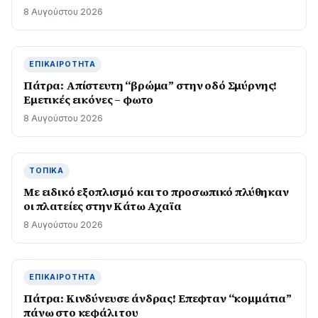
να παίξει στο WNBA
8 Αυγούστου 2026
ΕΠΙΚΑΙΡΌΤΗΤΑ
Πάτρα: Απίστευτη “βρώμα” στην οδό Σμύρνης!
Εμετικές εικόνες – φωτο
8 Αυγούστου 2026
ΤΟΠΙΚΆ
Με ειδικό εξοπλισμό και το προσωπικό πλύθηκαν
οι πλατείες στην Κάτω Αχαϊα
8 Αυγούστου 2026
ΕΠΙΚΑΙΡΌΤΗΤΑ
Πάτρα: Κινδύνευσε άνδρας! Επεφταν “κομμάτια”
πάνω στο κεφάλι του