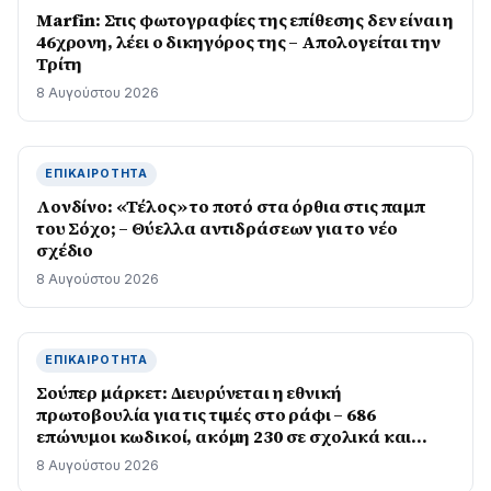
Marfin: Στις φωτογραφίες της επίθεσης δεν είναι η
46χρονη, λέει ο δικηγόρος της – Απολογείται την
Τρίτη
8 Αυγούστου 2026
ΕΠΙΚΑΙΡΌΤΗΤΑ
Λονδίνο: «Τέλος» το ποτό στα όρθια στις παμπ
του Σόχο; – Θύελλα αντιδράσεων για το νέο
σχέδιο
8 Αυγούστου 2026
ΕΠΙΚΑΙΡΌΤΗΤΑ
Σούπερ μάρκετ: Διευρύνεται η εθνική
πρωτοβουλία για τις τιμές στο ράφι – 686
επώνυμοι κωδικοί, ακόμη 230 σε σχολικά και
προϊόντα ιδιωτικής ετικέτας
8 Αυγούστου 2026