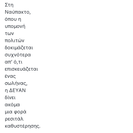
αποκατάσταση
Στη
της
Ναύπακτο,
βλάβης
όπου η
υπομονή
των
πολιτών
δοκιμάζεται
συχνότερα
απ’ ό,τι
επισκευάζεται
ένας
σωλήνας,
η ΔΕΥΑΝ
δίνει
ακόμα
μια φορά
ρεσιτάλ
καθυστέρησης.