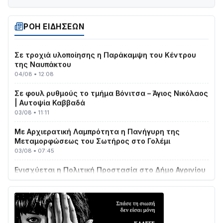
Στο σκοτάδι μεγάλο μέρος στο Λυγιά Ναυπάκτου
04/08 • 19:47
ΡΟΗ ΕΙΔΗΣΕΩΝ
Σε τροχιά υλοποίησης η Παράκαμψη του Κέντρου
της Ναυπάκτου
04/08 • 12:08
Σε φουλ ρυθμούς το τμήμα Βόνιτσα – Άγιος Νικόλαος
| Αυτοψία Καββαδά
03/08 • 11:11
Με Αρχιερατική Λαμπρότητα η Πανήγυρη της
Μεταμορφώσεως του Σωτήρος στο Γολέμι
03/08 • 07:45
Ενισχύεται η Πολιτική Προστασία στο Δήμο Αγρινίου
με δύο νέα υδροφόρα οχήματα
02/08 • 18:26
Διαβάστε την «Ναυπακτία» που κυκλοφορεί
31/07 • 08:16