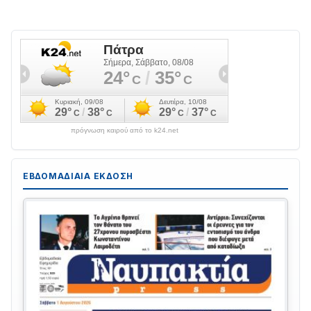
πρόγνωση καιρού από το k24.net