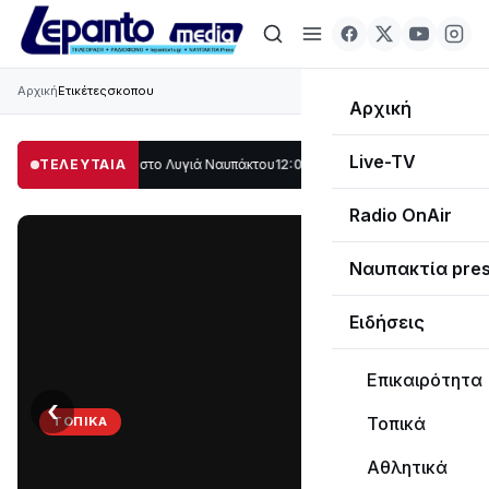
Αρχική
Ετικέτες
σκοπου
Αρχική
Live-TV
ο μέρος στο Λυγιά Ναυπάκτου
ΤΕΛΕΥΤΑΙΑ
12:08
Σε τροχιά υλοποίησης η Παράκαμψη το
Radio OnAir
Ναυπακτία pre
Ειδήσεις
Επικαιρότητα
‹
›
Τοπικά
ΤΟΠΙΚΆ
Στο
Αθλητικά
σκοτάδι