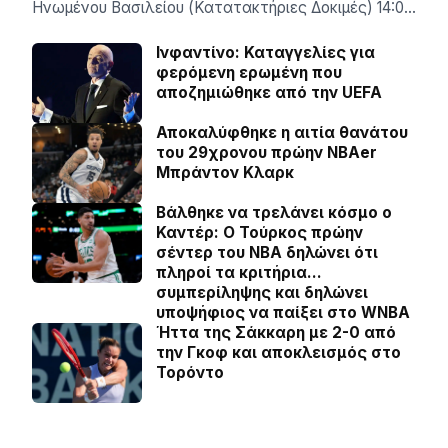
Ηνωμένου Βασιλείου (Κατατακτήριες Δοκιμές) 14:0…
Ινφαντίνο: Καταγγελίες για
φερόμενη ερωμένη που
αποζημιώθηκε από την UEFA
Αποκαλύφθηκε η αιτία θανάτου
του 29χρονου πρώην NBAer
Μπράντον Κλαρκ
Βάλθηκε να τρελάνει κόσμο ο
Καντέρ: Ο Τούρκος πρώην
σέντερ του NBA δηλώνει ότι
πληροί τα κριτήρια…
συμπερίληψης και δηλώνει
υποψήφιος να παίξει στο WNBA
Ήττα της Σάκκαρη με 2-0 από
την Γκοφ και αποκλεισμός στο
Τορόντο