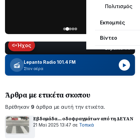
μεγάλο
Πολιτισμός
μέρος
Χωρίς
στο
Εκπομπές
ηλεκτροδότηση
Λυγιά
οι
Ναυπάκτου
Βίντεο
περιοχές
εδώ
Ήχος
Lepanto TV
LIVE
και
περίπου
Lepanto Radio 101.4 FM
▶
δύο
Στον αέρα
ώρες
–
Σε
Άρθρα με ετικέτα σκοπου
εξέλιξη
οι
Βρέθηκαν
εργασίες
9
άρθρα με αυτή την ετικέτα.
του
Εβδομάδα… οδοφραγμάτων από τη ΔΕΥΑΝ
ΔΕΔΔΗΕ
21 Μαϊ 2025 13:47
σε
Τοπικά
για
την