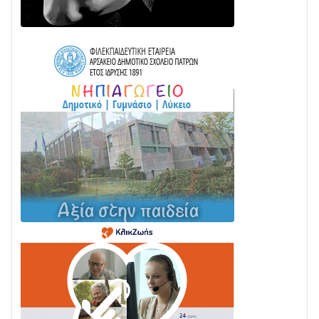
ΤΟ ΠΑΡΤΥ ΣΥΝΕΧΙΖΕΤΑΙ…
05/08 • 08:41
Στο σκοτάδι μεγάλο μέρος στο Λυγιά Ναυπάκτου
04/08 • 19:47
Σε τροχιά υλοποίησης η Παράκαμψη του Κέντρου
της Ναυπάκτου
04/08 • 12:08
Σε φουλ ρυθμούς το τμήμα Βόνιτσα – Άγιος Νικόλαος
| Αυτοψία Καββαδά
03/08 • 11:11
Με Αρχιερατική Λαμπρότητα η Πανήγυρη της
Μεταμορφώσεως του Σωτήρος στο Γολέμι
03/08 • 07:45
Ενισχύεται η Πολιτική Προστασία στο Δήμο Αγρινίου
με δύο νέα υδροφόρα οχήματα
02/08 • 18:26