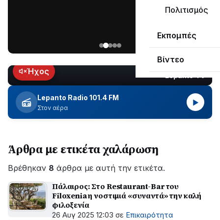
μεγάλο
Πολιτισμός
μέρος
Χωρίς
στο
Εκπομπές
ηλεκτροδότηση
Λυγιά
οι
Ναυπάκτου
Βίντεο
περιοχές
εδώ
Ήχος
Lepanto TV
LIVE
και
περίπου
Lepanto Radio 101.4 FM
▶
δύο
Στον αέρα
ώρες
–
Σε
Άρθρα με ετικέτα χαλάρωση
εξέλιξη
οι
Βρέθηκαν
εργασίες
8
άρθρα με αυτή την ετικέτα.
του
Πάλαιρος: Στο Restaurant-Bar του
ΔΕΔΔΗΕ
Filoxenia η νοστιμιά «συναντά» την καλή
για
φιλοξενία
την
26 Αυγ 2025 12:03
σε
Επικαιρότητα