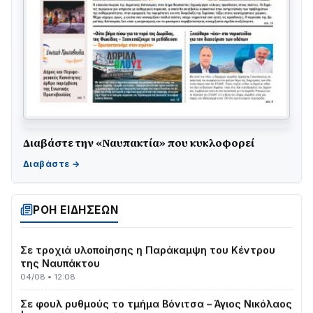
Διαβάστε την «Ναυπακτία» που κυκλοφορεί
ΤΟ ΠΑΡΤΥ ΣΥΝΕΧΙΖΕΤΑΙ…
05/08 • 08:41
Στο σκοτάδι μεγάλο μέρος στο Λυγιά Ναυπάκτου
04/08 • 19:47
ΡΟΗ ΕΙΔΗΣΕΩΝ
Σε τροχιά υλοποίησης η Παράκαμψη του Κέντρου
της Ναυπάκτου
04/08 • 12:08
Σε φουλ ρυθμούς το τμήμα Βόνιτσα – Άγιος Νικόλαος
| Αυτοψία Καββαδά