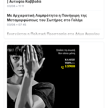
03/08 • 11:11
Με Αρχιερατική Λαμπρότητα η Πανήγυρη της
Μεταμορφώσεως του Σωτήρος στο Γολέμι
03/08 • 07:45
Ενισχύεται η Πολιτική Προστασία στο Δήμο Αγρινίου
με δύο νέα υδροφόρα οχήματα
02/08 • 18:26
Διαβάστε την «Ναυπακτία» που κυκλοφορεί
31/07 • 08:16
Δωρίδα για Όλους: «Καμία εκχώρηση των νερών
στην ΕΥΔΑΠ»
28/07 • 21:46
Διαβάστε την «Ναυπακτία» που κυκλοφορεί
24/07 • 11:31
ΕΚΤΑΚΤΟ – ΝΑΥΠΑΚΤΙΑ: ΣΥΝΑΓΕΡΜΟΣ ΣΤΗΝ
ΠΥΡΟΣΒΕΣΤΙΚΗ ΓΙΑ ΦΩΤΙΑ ΣΤΟΝ ΑΓΙΟ ΗΛΙΑ ΠΡΙΝ ΤΗ
ΓΡΑΝΙΤΣΑ
24/07 • 11:03