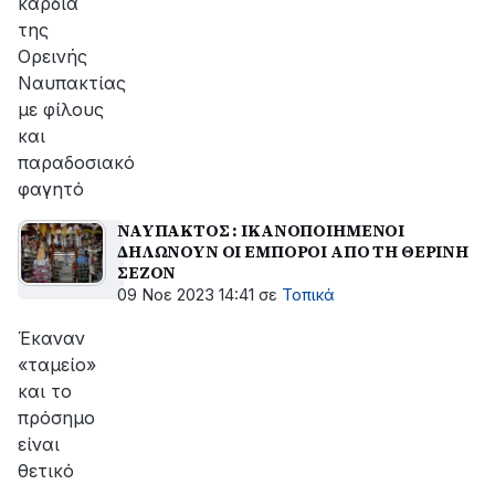
καρδιά
της
Ορεινής
Ναυπακτίας
με φίλους
και
παραδοσιακό
φαγητό
ΝΑΥΠΑΚΤΟΣ : ΙΚΑΝΟΠΟΙΗΜΕΝΟΙ
ΔΗΛΩΝΟΥΝ ΟΙ ΕΜΠΟΡΟΙ ΑΠΟ ΤΗ ΘΕΡΙΝΗ
ΣΕΖΟΝ
09 Νοε 2023 14:41
σε
Τοπικά
Έκαναν
«ταμείο»
και το
πρόσημο
είναι
θετικό