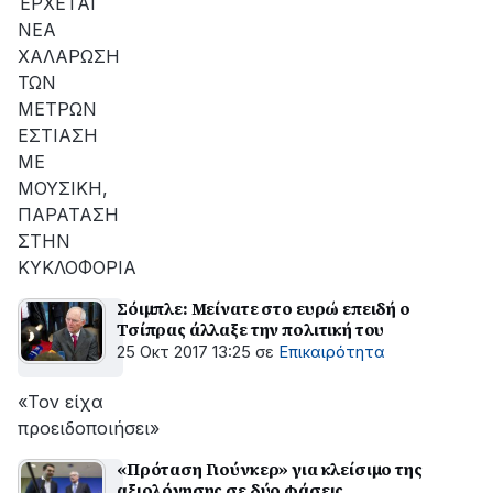
ΈΡΧΕΤΑΙ
ΝΕΑ
ΧΑΛΑΡΩΣΗ
ΤΩΝ
ΜΕΤΡΩΝ
ΕΣΤΙΑΣΗ
ΜΕ
ΜΟΥΣΙΚΗ,
ΠΑΡΑΤΑΣΗ
ΣΤΗΝ
ΚΥΚΛΟΦΟΡΙΑ
Σόιμπλε: Μείνατε στο ευρώ επειδή ο
Τσίπρας άλλαξε την πολιτική του
25 Οκτ 2017 13:25
σε
Επικαιρότητα
«Τον είχα
προειδοποιήσει»
«Πρόταση Γιούνκερ» για κλείσιμο της
αξιολόγησης σε δύο φάσεις