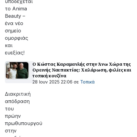
υποδέχεται
το Anima
Beauty –
ένα νέο
σημείο
ομορφιάς
και
ευεξίας!
Ο Κώστας Καραμανλής στην Άνω Χώρα της
Ορεινής Ναυπακτίας: Χαλάρωση, φιλίες και
τοπική κουζίνα
28 Ιουν 2025 22:06
σε
Τοπικά
Διακριτική
απόδραση
του
πρώην
πρωθυπουργού
στην