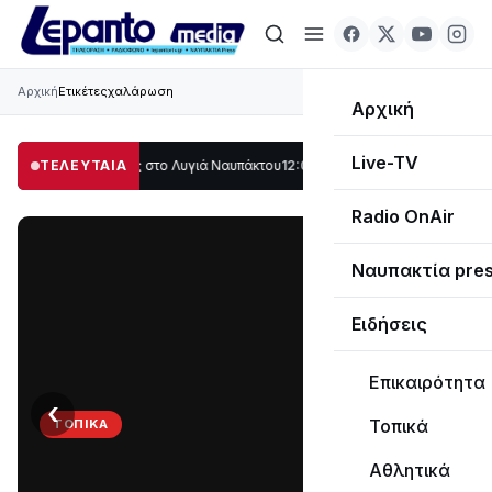
Αρχική
Ετικέτες
χαλάρωση
Αρχική
Live-TV
λο μέρος στο Λυγιά Ναυπάκτου
ΤΕΛΕΥΤΑΙΑ
12:08
Σε τροχιά υλοποίησης η Παράκαμψη τ
Radio OnAir
Ναυπακτία pre
Ειδήσεις
Επικαιρότητα
‹
›
Τοπικά
ΤΟΠΙΚΆ
Στο
Αθλητικά
σκοτάδι