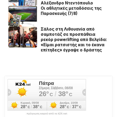
Αλέξανδρο Ντεντόπουλο
Οι αθλητικές μεταδόσεις της
Παρασκευής (7/8)
Σάλος στη Λιθουανία από
σαμποτάζ σε προσπάθεια
ρεκόρ powerlifting από Βελγίδα:
«Είμαι ρατσιστής και το έκανα
επίτηδες» έγραψε ο δράστης
πρόγνωση καιρού από το k24.net