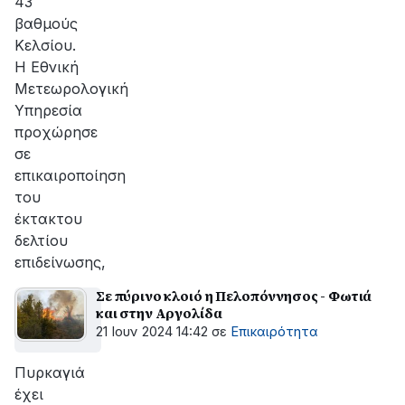
43
βαθμούς
Κελσίου.
Η Εθνική
Μετεωρολογική
Υπηρεσία
προχώρησε
σε
επικαιροποίηση
του
έκτακτου
δελτίου
επιδείνωσης,
Σε πύρινο κλοιό η Πελοπόννησος - Φωτιά
και στην Αργολίδα
21 Ιουν 2024 14:42
σε
Επικαιρότητα
Πυρκαγιά
έχει