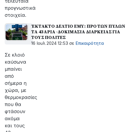
τελευταία
προγνωστικά
στοιχεία.
ΈΚΤΑΚΤΟ ΔΕΛΤΙΟ ΕΜΥ: ΠΡΟ ΤΩΝ ΠΥΛΩΝ
ΤΑ 43ΑΡΙΑ -ΔΟΚΙΜΑΣΙΑ ΔΙΑΡΚΕΙΑΣ ΓΙΑ
ΤΟΥΣ ΠΟΛΙΤΕΣ
16 Ιουλ 2024 12:53
σε
Επικαιρότητα
Σε κλοιό
καύσωνα
μπαίνει
από
σήμερα η
χώρα, με
θερμοκρασίες
που θα
φτάσουν
ακόμα
και τους