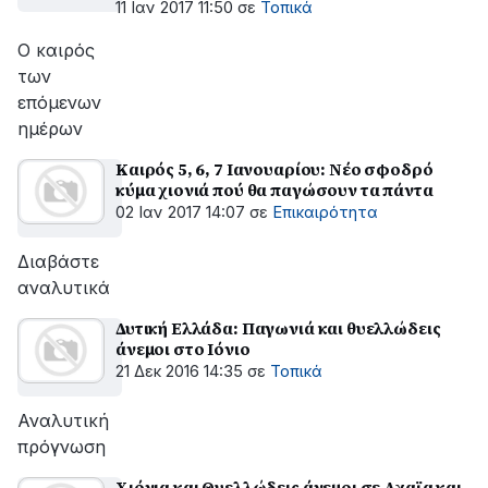
της θερμοκρασίας
11 Ιαν 2017 11:50
σε
Τοπικά
Ο καιρός
των
επόμενων
ημέρων
Καιρός 5, 6, 7 Ιανουαρίου: Νέο σφοδρό
κύμα χιονιά πού θα παγώσουν τα πάντα
02 Ιαν 2017 14:07
σε
Επικαιρότητα
Διαβάστε
αναλυτικά
Δυτική Ελλάδα: Παγωνιά και θυελλώδεις
άνεμοι στο Ιόνιο
21 Δεκ 2016 14:35
σε
Τοπικά
Αναλυτική
πρόγνωση
Χιόνια και Θυελλώδεις άνεμοι σε Αχαϊα και