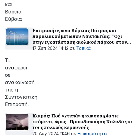
και
Βόρεια
Εύβοια
Επιτροπή αγώνα Βόρειας Πάτρας και
παραλιακού μετώπου Ναυπακτίας: "Όχι
στην εγκατάσταση αιολικού πάρκου στον
Πατραϊκό Κόλπο"
17 Σεπ 2024 14:12
σε
Τοπικά
Τι
αναφέρει
σε
ανακοίνωσή
της η
Συντονιστική
Επιτροπή.
Καιρός: Πού «χτυπά» η κακοκαιρία τις
επόμενες ώρες - Προειδοποίηση Κολυδά για
τους πολλούς κεραυνούς
20 Αυγ 2024 11:46
σε
Επικαιρότητα