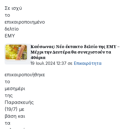
Σε ισχύ
το
επικαιροποιημένο
δελτίο
ΕΜΥ
Καύσωνας: Νέο έκτακτο δελτίο της ΕΜΥ –
Μέχρι την Δευτέρα θα συνεχιστούν τα
40άρια
19 Ιουλ 2024 12:37
σε
Επικαιρότητα
επικαιροποιήθηκε
το
μεσημέρι
της
Παρασκευής
(19/7) με
βάση και
τα