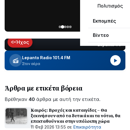
ΣΥΝΕΧΙΖΕΤΑΙ…
Πολιτισμός
Νέα
Εκπομπές
ανάρτηση
του
Βίντεο
Ανδρέα
Κωτσανά
Ήχος
Lepanto TV
LIVE
για
τα
Lepanto Radio 101.4 FM
▶
μεγάλα
Στον αέρα
έργα
του
Δήμου
Άρθρα με ετικέτα βόρεια
Βρέθηκαν
40
άρθρα με αυτή την ετικέτα.
Καιρός: Βροχές και καταιγίδες – Θα
ξεκινήσουν από τα δυτικά και τα νότια, θα
επεκταθούν και στην υπόλοιπη χώρα
11 Φεβ 2026 13:55
σε
Επικαιρότητα