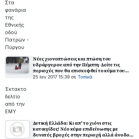
Στα
φανάρια
της
Εθνικής
οδού
Πατρών -
Πύργου
Νέες χιονοπτώσεις και πτώση του
υδράργυρου από την Πέμπτη-Δείτε τις
περιοχές που θα επισκεφθεί το κύμα του
χιονιά
25 Ιαν 2017 15:39
σε
Τοπικά
Έκτακτο
δελτίο
από την
ΕΜΥ
Δυτική Ελλάδα: Κι απ' το χιόνι στις
καταιγίδες! Νέο κύμα επιδείνωσης με
δυνατές βροχές στην περιοχή αλλά άνοδο