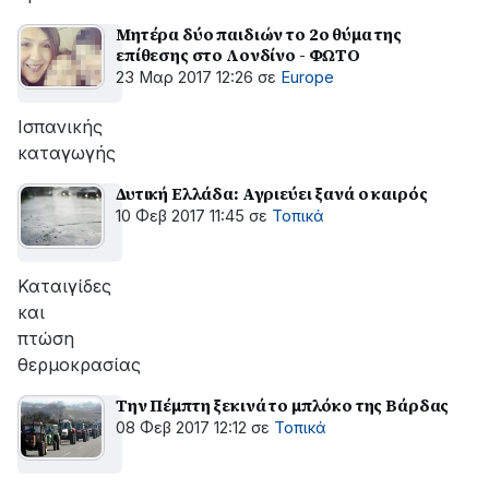
Μητέρα δύο παιδιών το 2ο θύμα της
επίθεσης στο Λονδίνο - ΦΩΤΟ
23 Μαρ 2017 12:26
σε
Europe
Ισπανικής
καταγωγής
Δυτική Ελλάδα: Αγριεύει ξανά ο καιρός
10 Φεβ 2017 11:45
σε
Τοπικά
Καταιγίδες
και
πτώση
θερμοκρασίας
Την Πέμπτη ξεκινά το μπλόκο της Βάρδας
08 Φεβ 2017 12:12
σε
Τοπικά