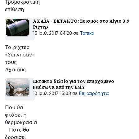
Τρομοκρατική
επίθεση
ΑΧΑΪΑ - ΕΚΤΑΚΤΟ: Σεισμός στο Αίγιο 3.9
Ρίχτερ
15 Ιουλ 2017 04:28
σε
Τοπικά
Τα ρίχτερ
«ξύπνησαν»
τους
Αχαιούς
Εκτακτο δελτίο για τον επερχόμενο
καύσωνα από την ΕΜΥ
10 Ιουλ 2017 15:03
σε
Επικαιρότητα
Πού θα
φτάσει η
θερμοκρασία
– Πότε θα
δροσίσει