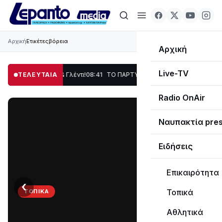
Αρχική
Ετικέτες
βόρεια
Αρχική
Live-TV
ση, Χορός & Γλέντι!
ΤΕΛΕΥΤΑΙΑ
08:41
ΤΟ ΠΑΡΤΥ ΣΥΝΕΧΙΖΕΤΑΙ…
19:47
Στο σκοτάδι με
Radio OnAir
Ναυπακτία pre
Ειδήσεις
Επικαιρότητα
‹
›
Τοπικά
ΤΟΠΙΚΆ
ΤΟ
Αθλητικά
ΠΑΡΤΥ