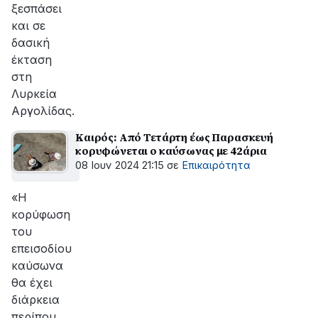
ξεσπάσει
και σε
δασική
έκταση
στη
Λυρκεία
Αργολίδας.
Καιρός: Από Τετάρτη έως Παρασκευή
κορυφώνεται ο καύσωνας με 42άρια
08 Ιουν 2024 21:15
σε
Επικαιρότητα
«Η
κορύφωση
του
επεισοδίου
καύσωνα
θα έχει
διάρκεια
περίπου