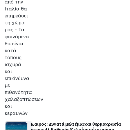
από την
Ιταλία θα
επηρεάσει
τη χώρα
μας - Τα
φαινόμενα
θα είναι
κατά
τόπους
ισχυρά
και
επικίνδυνα
με
πιθανότητα
χαλαζοπτώσεων
και
κεραυνών
Καιρός: Δυνατά μελτέμια και θερμοκρασία
στους 41 βαθμούς Κελσίου μέχρι αύριο