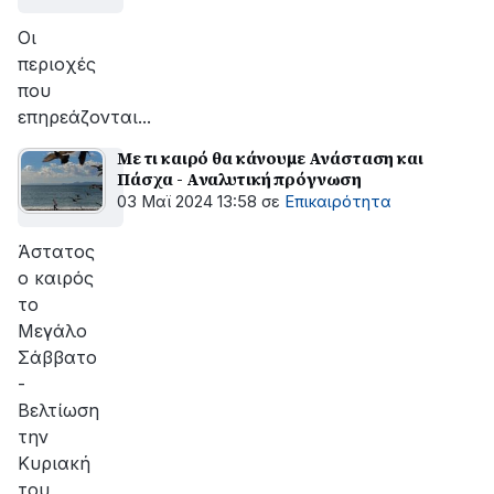
Οι
περιοχές
που
επηρεάζονται...
Με τι καιρό θα κάνουμε Ανάσταση και
Πάσχα - Αναλυτική πρόγνωση
03 Μαϊ 2024 13:58
σε
Επικαιρότητα
Άστατος
ο καιρός
το
Μεγάλο
Σάββατο
-
Βελτίωση
την
Κυριακή
του