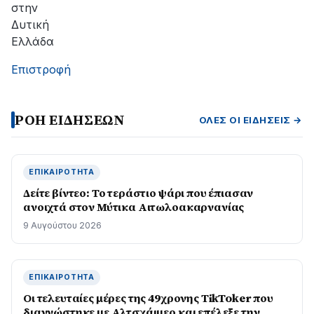
στην
Δυτική
Ελλάδα
Επιστροφή
ΡΟΗ ΕΙΔΗΣΕΩΝ
ΌΛΕΣ ΟΙ ΕΙΔΉΣΕΙΣ →
ΕΠΙΚΑΙΡΌΤΗΤΑ
Δείτε βίντεο: Το τεράστιο ψάρι που έπιασαν
ανοιχτά στον Μύτικα Αιτωλοακαρνανίας
9 Αυγούστου 2026
ΕΠΙΚΑΙΡΌΤΗΤΑ
Οι τελευταίες μέρες της 49χρονης TikToker που
διαγνώστηκε με Αλτσχάιμερ και επέλεξε την