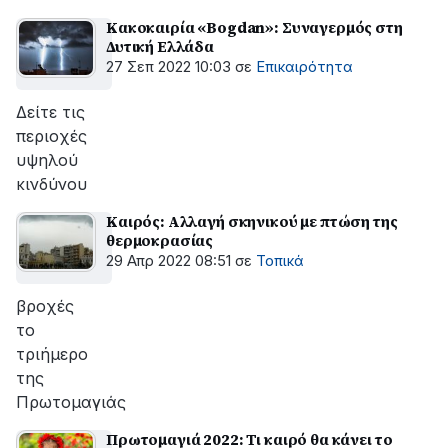
Κακοκαιρία «Bogdan»: Συναγερμός στη
Δυτική Ελλάδα
27 Σεπ 2022 10:03
σε
Επικαιρότητα
Δείτε τις
περιοχές
υψηλού
κινδύνου
Καιρός: Αλλαγή σκηνικού με πτώση της
θερμοκρασίας
29 Απρ 2022 08:51
σε
Τοπικά
βροχές
το
τριήμερο
της
Πρωτομαγιάς
Πρωτομαγιά 2022: Τι καιρό θα κάνει το