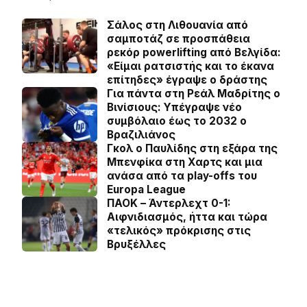
Σάλος στη Λιθουανία από
σαμποτάζ σε προσπάθεια
ρεκόρ powerlifting από Βελγίδα:
«Είμαι ρατσιστής και το έκανα
επίτηδες» έγραψε ο δράστης
Για πάντα στη Ρεάλ Μαδρίτης ο
Βινίσιους: Yπέγραψε νέο
συμβόλαιο έως το 2032 ο
Βραζιλιάνος
Γκολ ο Παυλίδης στη εξάρα της
Μπενφίκα στη Χαρτς και μια
ανάσα από τα play-offs του
Europa League
ΠΑΟΚ – Άντερλεχτ 0-1:
Αιφνιδιασμός, ήττα και τώρα
«τελικός» πρόκρισης στις
Βρυξέλλες