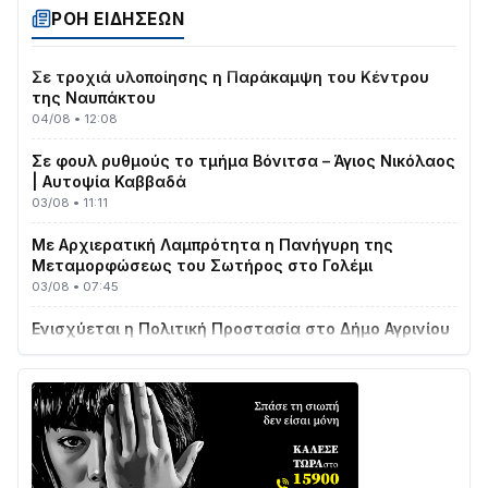
04/08 • 19:47
ΡΟΗ ΕΙΔΗΣΕΩΝ
Σε τροχιά υλοποίησης η Παράκαμψη του Κέντρου
της Ναυπάκτου
04/08 • 12:08
Σε φουλ ρυθμούς το τμήμα Βόνιτσα – Άγιος Νικόλαος
| Αυτοψία Καββαδά
03/08 • 11:11
Με Αρχιερατική Λαμπρότητα η Πανήγυρη της
Μεταμορφώσεως του Σωτήρος στο Γολέμι
03/08 • 07:45
Ενισχύεται η Πολιτική Προστασία στο Δήμο Αγρινίου
με δύο νέα υδροφόρα οχήματα
02/08 • 18:26
Διαβάστε την «Ναυπακτία» που κυκλοφορεί
31/07 • 08:16
Δωρίδα για Όλους: «Καμία εκχώρηση των νερών
στην ΕΥΔΑΠ»