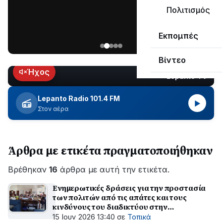
μεγάλο
Πολιτισμός
μέρος
Χωρίς
στο
Εκπομπές
ηλεκτροδότηση
Λυγιά
οι
Ναυπάκτου
Βίντεο
περιοχές
εδώ
Ήχος
Lepanto TV
LIVE
και
περίπου
Lepanto Radio 101.4 FM
▶
δύο
Στον αέρα
ώρες
–
Σε
Άρθρα με ετικέτα πραγματοποιήθηκαν
εξέλιξη
οι
Βρέθηκαν
εργασίες
16
άρθρα με αυτή την ετικέτα.
του
Ενημερωτικές δράσεις για την προστασία
ΔΕΔΔΗΕ
των πολιτών από τις απάτες και τους
για
κινδύνους του διαδικτύου στην
την
Αιτωλοακαρνανία
15 Ιουν 2026 13:40
σε
Τοπικά