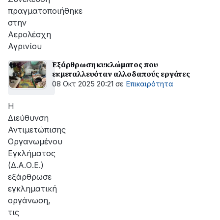
πραγματοποιήθηκε
στην
Αερολέσχη
Αγρινίου
Εξάρθρωση κυκλώματος που
εκμεταλλευόταν αλλοδαπούς εργάτες
08 Οκτ 2025 20:21
σε
Επικαιρότητα
Η
Διεύθυνση
Αντιμετώπισης
Οργανωμένου
Εγκλήματος
(Δ.Α.Ο.Ε.)
εξάρθρωσε
εγκληματική
οργάνωση,
τις