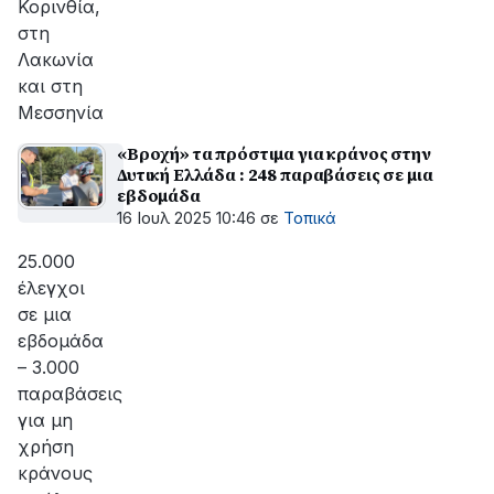
Κορινθία,
στη
Λακωνία
και στη
Μεσσηνία
«Βροχή» τα πρόστιμα για κράνος στην
Δυτική Ελλάδα : 248 παραβάσεις σε μια
εβδομάδα
16 Ιουλ 2025 10:46
σε
Τοπικά
25.000
έλεγχοι
σε μια
εβδομάδα
– 3.000
παραβάσεις
για μη
χρήση
κράνους