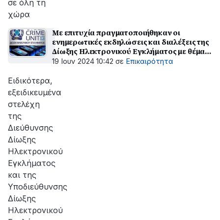
σε όλη τη
χώρα
Με επιτυχία πραγματοποιήθηκαν οι
ενημερωτικές εκδηλώσεις και διαλέξεις της
Δίωξης Ηλεκτρονικού Εγκλήματος με θέμα
την ασφαλή πλοήγηση στο διαδίκτυο κατά
19 Ιουν 2024 10:42
σε
Επικαιρότητα
το ακαδημαϊκό έτος 2023 - 2024
Ειδικότερα,
εξειδικευμένα
στελέχη
της
Διεύθυνσης
Δίωξης
Ηλεκτρονικού
Εγκλήματος
και της
Υποδιεύθυνσης
Δίωξης
Ηλεκτρονικού