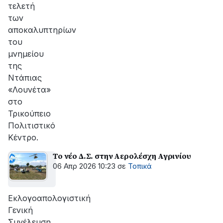
τελετή
των
αποκαλυπτηρίων
του
μνημείου
της
Ντάπιας
«Λουνέτα»
στο
Τρικούπειο
Πολιτιστικό
Κέντρο.
Το νέο Δ.Σ. στην Αερολέσχη Αγρινίου
06 Απρ 2026 10:23
σε
Τοπικά
Εκλογοαπολογιστική
Γενική
Συνέλευση