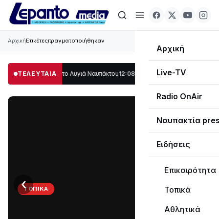
Αρχική
Ετικέτες
πραγματοποιήθηκαν
Αρχική
Live-TV
ο μέρος στο Λυγιά Ναυπάκτου
ΤΕΛΕΥΤΑΙΑ
12:08
Σε τροχιά υλοποίησης η Παράκαμψη το
Radio OnAir
Ναυπακτία pre
Ειδήσεις
Επικαιρότητα
‹
›
Τοπικά
ΤΟΠΙΚΆ
Στο
Αθλητικά
σκοτάδι