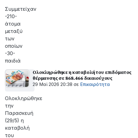
αποκατάσταση
της
Συμμετείχαν
βλάβης
-210-
άτομα
μεταξύ
των
οποίων
-30-
παιδιά
Ολοκληρώθηκε η καταβολή του επιδόματος
θέρμανσης σε 868.466 δικαιούχους
29 Μαϊ 2026 20:38
σε
Επικαιρότητα
Ολοκληρώθηκε
την
Παρασκευή
(29/5) η
καταβολή
του