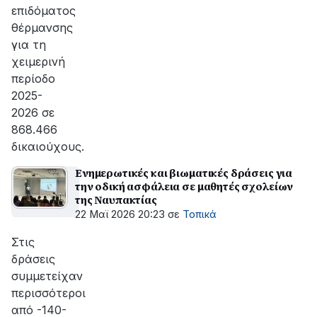
επιδόματος
θέρμανσης
για τη
χειμερινή
περίοδο
2025-
2026 σε
868.466
δικαιούχους.
Ενημερωτικές και βιωματικές δράσεις για
την οδική ασφάλεια σε μαθητές σχολείων
της Ναυπακτίας
22 Μαϊ 2026 20:23
σε
Τοπικά
Στις
δράσεις
συμμετείχαν
περισσότεροι
από -140-