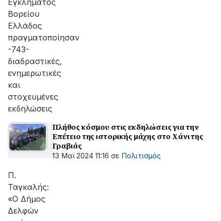
Εγκλήματος
Βορείου
Ελλάδος
πραγματοποίησαν
-743-
διαδραστικές,
ενημερωτικές
και
στοχευμένες
εκδηλώσεις
Πλήθος κόσμου στις εκδηλώσεις για την
Επέτειο της ιστορικής μάχης στο Χάνι της
Γραβιάς
13 Μαϊ 2024 11:16
σε
Πολιτισμός
Π.
Ταγκαλής:
«Ο Δήμος
Δελφών