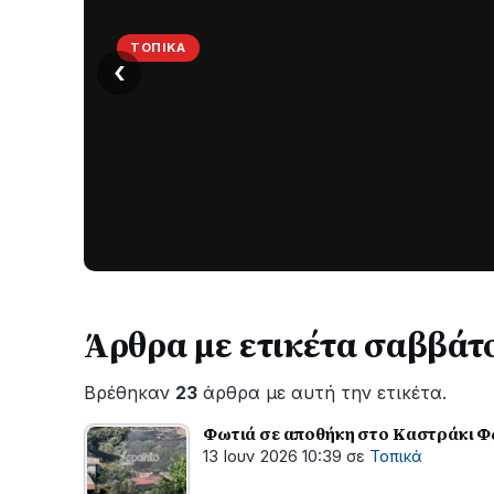
ΤΟΠΙΚΆ
‹
Στο
σκοτάδι
μεγάλο
μέρος
Χωρίς
στο
ηλεκτροδότηση
οι
Λυγιά
περιοχές
Ναυπάκτου
εδώ
και
Άρθρα με ετικέτα σαββάτ
περίπου
δύο
Βρέθηκαν
23
άρθρα με αυτή την ετικέτα.
ώρες
–
Φωτιά σε αποθήκη στο Καστράκι 
Σε
13 Ιουν 2026 10:39
σε
Τοπικά
εξέλιξη