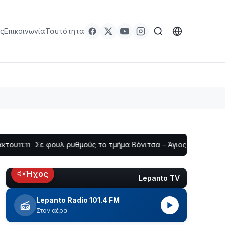
ς
Επικοινωνία
Ταυτότητα
Σε φουλ ρυθμούς το τμήμα Βόνιτσα – Άγιος Νικόλαος | Αυτοψί
Ήχος
Lepanto TV
LIVE
Lepanto Radio 101.4 FM
▶
Στον αέρα