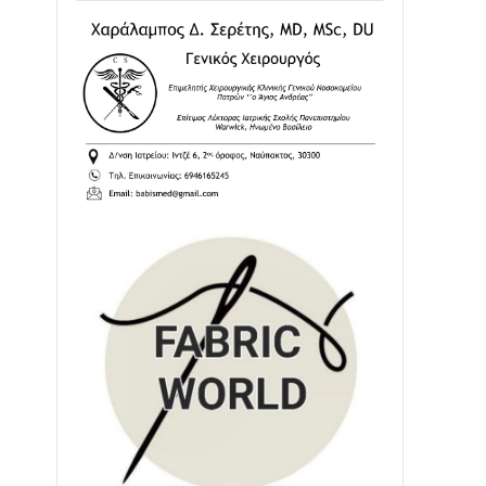
02/08 • 18:26
Διαβάστε την «Ναυπακτία» που
κυκλοφορεί
31/07 • 08:16
Δωρίδα για Όλους: «Καμία εκχώρηση
των νερών στην ΕΥΔΑΠ»
28/07 • 21:46
Διαβάστε την «Ναυπακτία» που
κυκλοφορεί
24/07 • 11:31
ΕΚΤΑΚΤΟ – ΝΑΥΠΑΚΤΙΑ: ΣΥΝΑΓΕΡΜΟΣ
ΣΤΗΝ ΠΥΡΟΣΒΕΣΤΙΚΗ ΓΙΑ ΦΩΤΙΑ ΣΤΟΝ
ΑΓΙΟ ΗΛΙΑ ΠΡΙΝ ΤΗ ΓΡΑΝΙΤΣΑ
24/07 • 11:03