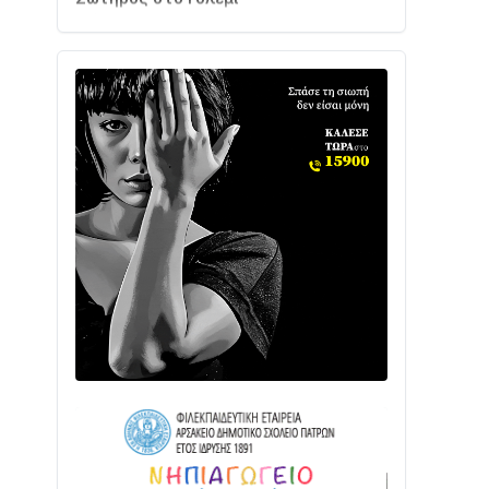
Ενισχύεται η Πολιτική Προστασία στο
Δήμο Αγρινίου με δύο νέα υδροφόρα
οχήματα
02/08 • 18:26
Διαβάστε την «Ναυπακτία» που
κυκλοφορεί
31/07 • 08:16
Δωρίδα για Όλους: «Καμία εκχώρηση
των νερών στην ΕΥΔΑΠ»
28/07 • 21:46
Διαβάστε την «Ναυπακτία» που
κυκλοφορεί
24/07 • 11:31
ΕΚΤΑΚΤΟ – ΝΑΥΠΑΚΤΙΑ: ΣΥΝΑΓΕΡΜΟΣ
ΣΤΗΝ ΠΥΡΟΣΒΕΣΤΙΚΗ ΓΙΑ ΦΩΤΙΑ ΣΤΟΝ
ΑΓΙΟ ΗΛΙΑ ΠΡΙΝ ΤΗ ΓΡΑΝΙΤΣΑ
24/07 • 11:03