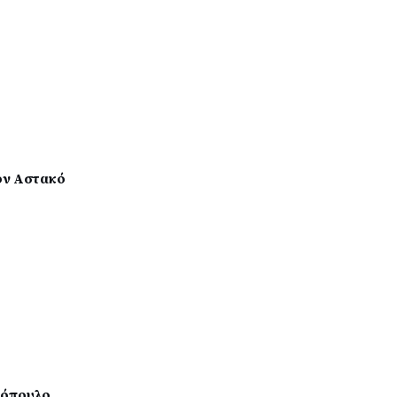
ον Αστακό
κόπουλο