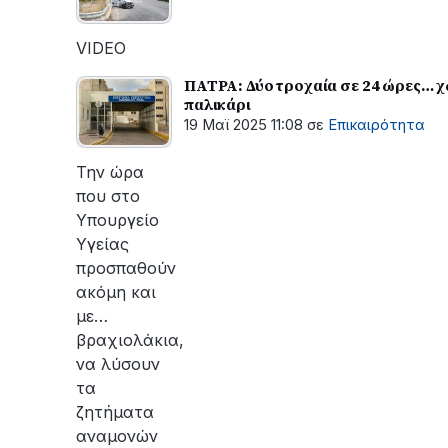
VIDEO
ΠΑΤΡΑ: Δύο τροχαία σε 24 ώρες… χ
παλικάρι
19 Μαϊ 2025 11:08
σε
Επικαιρότητα
Την ώρα
που στο
Υπουργείο
Υγείας
προσπαθούν
ακόμη και
με…
βραχιολάκια,
να λύσουν
τα
ζητήματα
αναμονών