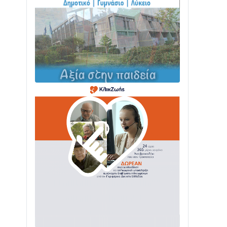
ΤΟ ΠΑΡΤΥ ΣΥΝΕΧΙΖΕΤΑΙ…
05/08 • 08:41
Στο σκοτάδι μεγάλο μέρος στο Λυγιά
Ναυπάκτου
04/08 • 19:47
Σε τροχιά υλοποίησης η Παράκαμψη
του Κέντρου της Ναυπάκτου
04/08 • 12:08
Σε φουλ ρυθμούς το τμήμα Βόνιτσα –
Άγιος Νικόλαος | Αυτοψία Καββαδά
03/08 • 11:11
Με Αρχιερατική Λαμπρότητα η
Πανήγυρη της Μεταμορφώσεως του
Σωτήρος στο Γολέμι
03/08 • 07:45
Ενισχύεται η Πολιτική Προστασία στο
Δήμο Αγρινίου με δύο νέα υδροφόρα
οχήματα