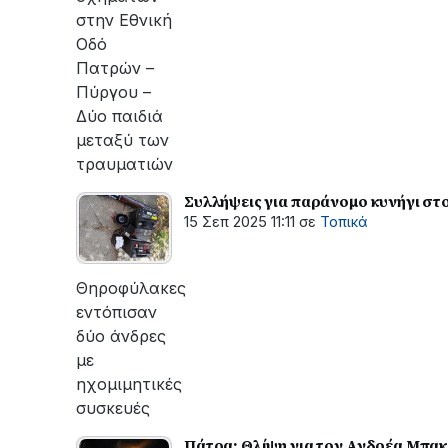
στην Εθνική
Οδό
Πατρών –
Πύργου –
Δύο παιδιά
μεταξύ των
τραυματιών
Συλλήψεις για παράνομο κυνήγι στ
15 Σεπ 2025 11:11
σε
Τοπικά
Θηροφύλακες
εντόπισαν
δύο άνδρες
με
ηχομιμητικές
συσκευές
Πάτρα: Θλίψη για τον Ανδρέα Μπα