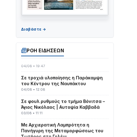
ΤΟ ΠΑΡΤΥ ΣΥΝΕΧΙΖΕΤΑΙ…
05/08 • 08:41
Στο σκοτάδι μεγάλο μέρος στο Λυγιά
ΡΟΗ ΕΙΔΗΣΕΩΝ
Ναυπάκτου
04/08 • 19:47
Σε τροχιά υλοποίησης η Παράκαμψη
του Κέντρου της Ναυπάκτου
04/08 • 12:08
Σε φουλ ρυθμούς το τμήμα Βόνιτσα –
Άγιος Νικόλαος | Αυτοψία Καββαδά
03/08 • 11:11
Με Αρχιερατική Λαμπρότητα η
Πανήγυρη της Μεταμορφώσεως του
Σωτήρος στο Γολέμι
03/08 • 07:45