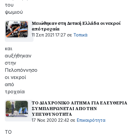
του
ψωμιού
Μειώθηκαν στη Δυτική Ελλάδα οι νεκροί
από τροχαία
11 Σεπ 2021 17:27
σε
Τοπικά
και
αυξήθηκαν
στην
Πελοπόννησο
οι νεκροί
από
τροχαία
ΤΟ ΔΙΑΧΡΟΝΙΚΟ ΑΙΤΗΜΑ ΓΙΑ ΕΛΕΥΘΕΡΙΑ
ΣΥΜΠΛΗΡΩΝΕΤΑΙ ΑΠΟ ΤΗΝ
ΥΠΕΥΘΥΝΟΤΗΤΑ
17 Νοε 2020 22:42
σε
Επικαιρότητα
ΤΟ