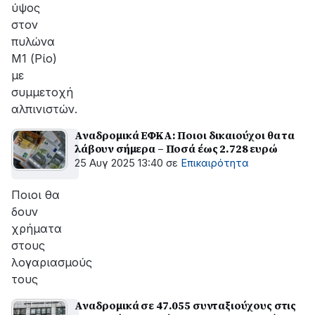
ύψος
στον
πυλώνα
Μ1 (Ρίο)
με
συμμετοχή
αλπινιστών.
Αναδρομικά ΕΦΚΑ: Ποιοι δικαιούχοι θα τα
λάβουν σήμερα – Ποσά έως 2.728 ευρώ
25 Αυγ 2025 13:40
σε
Επικαιρότητα
Ποιοι θα
δουν
χρήματα
στους
λογαριασμούς
τους
Αναδρομικά σε 47.055 συνταξιούχους στις