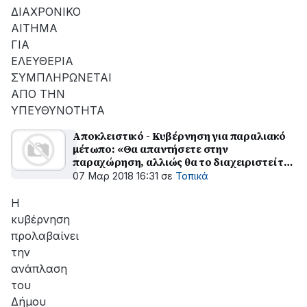
ΔΙΑΧΡΟΝΙΚΟ
ΑΙΤΗΜΑ
ΓΙΑ
ΕΛΕΥΘΕΡΙΑ
ΣΥΜΠΛΗΡΩΝΕΤΑΙ
ΑΠΟ ΤΗΝ
ΥΠΕΥΘΥΝΟΤΗΤΑ
Αποκλειστικό - Κυβέρνηση για παραλιακό
μέτωπο: «Θα απαντήσετε στην
παραχώρηση, αλλιώς θα το διαχειριστεί το
κράτος»
07 Μαρ 2018 16:31
σε
Τοπικά
Η
κυβέρνηση
προλαβαίνει
την
ανάπλαση
του
Δήμου