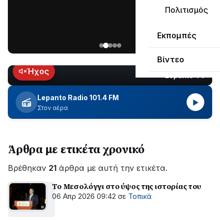
ΣΥΝΕΧΙΖΕΤΑΙ…
Πολιτισμός
Νέα
Εκπομπές
ανάρτηση
του
Βίντεο
Ανδρέα
Κωτσανά
Ήχος
Lepanto TV
LIVE
για
τα
Lepanto Radio 101.4 FM
▶
μεγάλα
Στον αέρα
έργα
του
Δήμου
Άρθρα με ετικέτα χρονικό
Βρέθηκαν
21
άρθρα με αυτή την ετικέτα.
Το Μεσολόγγι στο ύψος της ιστορίας του
06 Απρ 2026 09:42
σε
Τοπικά