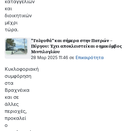
καταγγελιών
και
διοικητικών
μέχρι
τώρα.
“Γολγοθά” και σήμερα στην Πατρών –
Πύργου: Έχει αποκλειστεί και ο ημικόμβος
Μιντιλογλίου
28 Μαρ 2025 11:46
σε
Επικαιρότητα
Κυκλοφοριακή
συμφόρηση
στα
Βραχνέικα
και σε
άλλες
περιοχές,
προκαλεί
ο