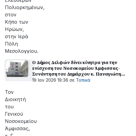
Ελευθέρων
Πολιορκημένων,
στον
Κήπο των
Ηρώων,
στην Ιερά
Πόλη
Μεσολογγίου.
Ο Δήμος Δελφών δίνει κίνητρα για την
ενίσχυση του Νοσοκομείου Άμφισσας-
Συνάντηση του Δημάρχου κ. Παναγιώτη
Ταγκαλή με τον Διοικητή κ. Γ. Γεροντίδη
19 Ιαν 2026 19:36
σε
Τοπικά
Τον
Διοικητή
του
Γενικού
Νοσοκομείου
Άμφισσας,
κ. Γ.