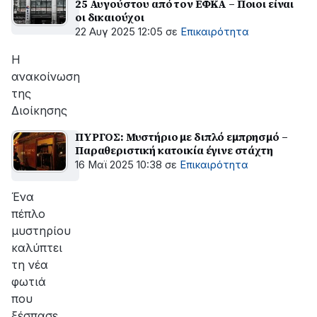
25 Αυγούστου από τον ΕΦΚΑ – Ποιοι είναι
οι δικαιούχοι
22 Αυγ 2025 12:05
σε
Επικαιρότητα
Η
ανακοίνωση
της
Διοίκησης
ΠΥΡΓΟΣ: Μυστήριο με διπλό εμπρησμό –
Παραθεριστική κατοικία έγινε στάχτη
16 Μαϊ 2025 10:38
σε
Επικαιρότητα
Ένα
πέπλο
μυστηρίου
καλύπτει
τη νέα
φωτιά
που
ξέσπασε