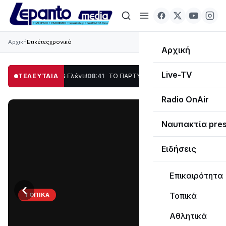
Αρχική
Ετικέτες
χρονικό
Αρχική
Live-TV
ση, Χορός & Γλέντι!
ΤΕΛΕΥΤΑΙΑ
08:41
ΤΟ ΠΑΡΤΥ ΣΥΝΕΧΙΖΕΤΑΙ…
19:47
Στο σκοτάδι με
Radio OnAir
Ναυπακτία pre
Ειδήσεις
Επικαιρότητα
‹
›
Τοπικά
ΤΟΠΙΚΆ
ΤΟ
Αθλητικά
ΠΑΡΤΥ