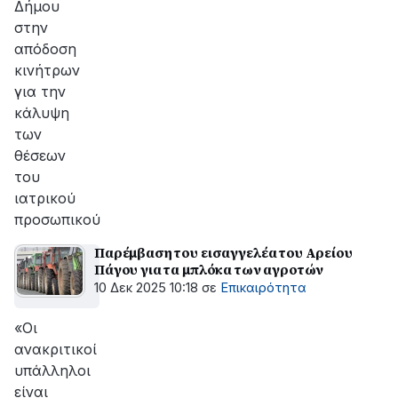
Δήμου
στην
απόδοση
κινήτρων
για την
κάλυψη
των
θέσεων
του
ιατρικoύ
προσωπικού
Παρέμβαση του εισαγγελέα του Αρείου
Πάγου για τα μπλόκα των αγροτών
10 Δεκ 2025 10:18
σε
Επικαιρότητα
«Οι
ανακριτικοί
υπάλληλοι
είναι