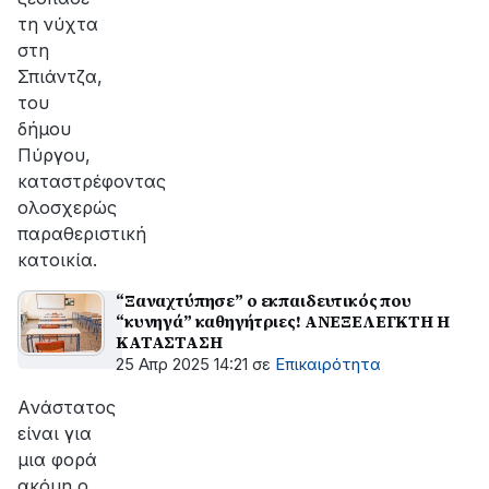
τη νύχτα
στη
Σπιάντζα,
του
δήμου
Πύργου,
καταστρέφοντας
ολοσχερώς
παραθεριστική
κατοικία.
“Ξαναχτύπησε” ο εκπαιδευτικός που
“κυνηγά” καθηγήτριες! ΑΝΕΞΕΛΕΓΚΤΗ Η
ΚΑΤΑΣΤΑΣΗ
25 Απρ 2025 14:21
σε
Επικαιρότητα
Aνάστατος
είναι για
μια φορά
ακόμη ο