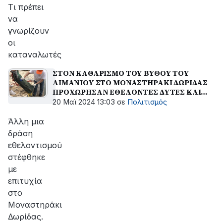
Τι πρέπει
να
γνωρίζουν
οι
καταναλωτές
ΣΤΟΝ ΚΑΘΑΡΙΣΜΟ ΤΟΥ ΒΥΘΟΥ ΤΟΥ
ΛΙΜΑΝΙΟΥ ΣΤΟ ΜΟΝΑΣΤΗΡΑΚΙ ΔΩΡΙΔΑΣ
ΠΡΟΧΩΡΗΣΑΝ ΕΘΕΛΟΝΤΕΣ ΔΥΤΕΣ ΚΑΙ
ΚΑΤΟΙΚΟΙ ΤΗΣ ΠΕΡΙΟΧΗΣ
20 Μαϊ 2024 13:03
σε
Πολιτισμός
Άλλη μια
δράση
εθελοντισμού
στέφθηκε
με
επιτυχία
στο
Μοναστηράκι
Δωρίδας.