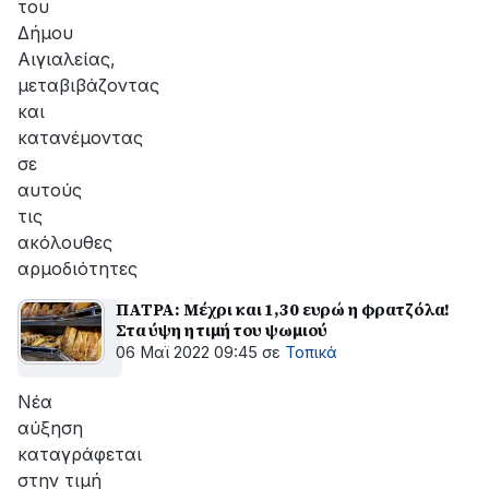
του
Δήμου
Αιγιαλείας,
μεταβιβάζοντας
και
κατανέμοντας
σε
αυτούς
τις
ακόλουθες
αρμοδιότητες
ΠΑΤΡΑ: Μέχρι και 1,30 ευρώ η φρατζόλα!
Στα ύψη η τιμή του ψωμιού
06 Μαϊ 2022 09:45
σε
Τοπικά
Νέα
αύξηση
καταγράφεται
στην τιμή