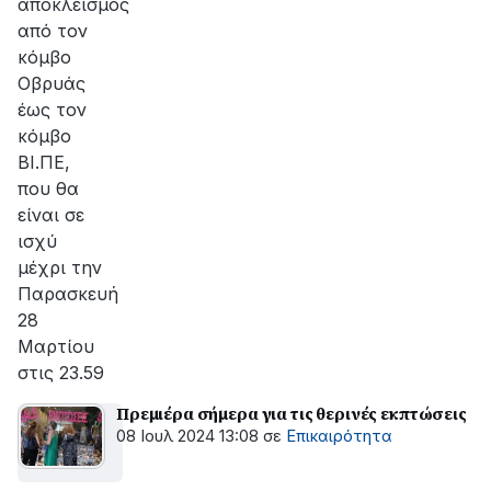
αποκλεισμός
από τον
κόμβο
Οβρυάς
έως τον
κόμβο
ΒΙ.ΠΕ,
που θα
είναι σε
ισχύ
μέχρι την
Παρασκευή
28
Μαρτίου
στις 23.59
Πρεμιέρα σήμερα για τις θερινές εκπτώσεις
08 Ιουλ 2024 13:08
σε
Επικαιρότητα