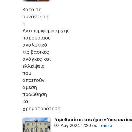
οι
εργασίες
Κατά τη
του
συνάντηση,
ΔΕΔΔΗΕ
η
για
Αντιπεριφερειάρχης
την
παρουσίασε
αποκατάσταση
αναλυτικά
της
τις βασικές
βλάβης
ανάγκες και
ελλείψεις
που
απαιτούν
άμεση
προώθηση
και
χρηματοδότηση
Αιμοδοσία στο κτήριο «Ναυπακτία
07 Αυγ 2024 12:20
σε
Τοπικά