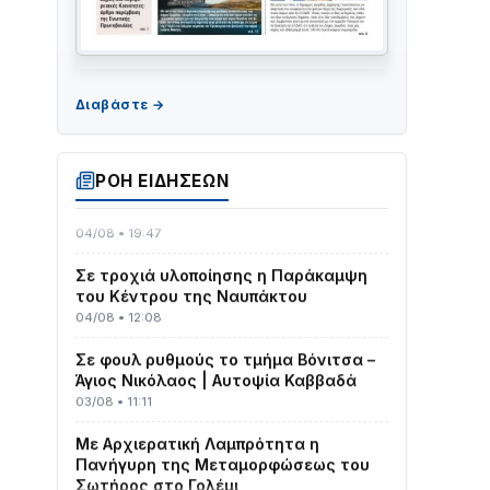
ΤΟ ΠΑΡΤΥ ΣΥΝΕΧΙΖΕΤΑΙ…
05/08 • 08:41
Στο σκοτάδι μεγάλο μέρος στο Λυγιά
ΡΟΗ ΕΙΔΗΣΕΩΝ
Ναυπάκτου
04/08 • 19:47
Σε τροχιά υλοποίησης η Παράκαμψη
του Κέντρου της Ναυπάκτου
04/08 • 12:08
Σε φουλ ρυθμούς το τμήμα Βόνιτσα –
Άγιος Νικόλαος | Αυτοψία Καββαδά
03/08 • 11:11
Με Αρχιερατική Λαμπρότητα η
Πανήγυρη της Μεταμορφώσεως του
Σωτήρος στο Γολέμι
03/08 • 07:45