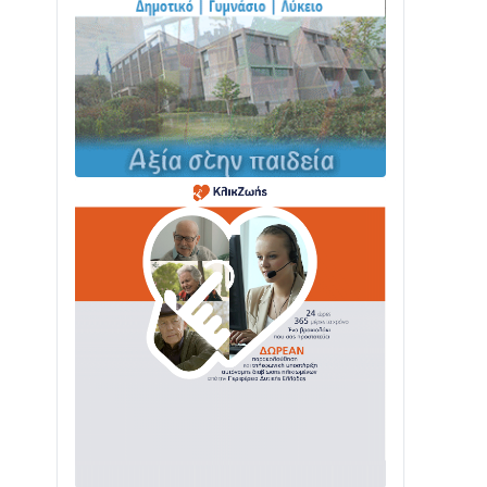
ΤΟ ΠΑΡΤΥ ΣΥΝΕΧΙΖΕΤΑΙ…
05/08 • 08:41
Στο σκοτάδι μεγάλο μέρος στο Λυγιά
Ναυπάκτου
04/08 • 19:47
Σε τροχιά υλοποίησης η Παράκαμψη
του Κέντρου της Ναυπάκτου
04/08 • 12:08
Σε φουλ ρυθμούς το τμήμα Βόνιτσα –
Άγιος Νικόλαος | Αυτοψία Καββαδά
03/08 • 11:11
Με Αρχιερατική Λαμπρότητα η
Πανήγυρη της Μεταμορφώσεως του
Σωτήρος στο Γολέμι
03/08 • 07:45
Ενισχύεται η Πολιτική Προστασία στο
Δήμο Αγρινίου με δύο νέα υδροφόρα
οχήματα