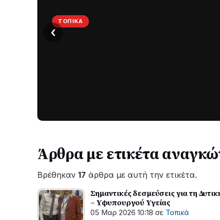
ΤΟΠΙΚΆ
‹
Στο
σκοτάδι
μεγάλο
μέρος
Χωρίς
στο
ηλεκτροδότηση
οι
Λυγιά
περιοχές
Ναυπάκτου
εδώ
και
Άρθρα με ετικέτα αναγκώ
περίπου
δύο
Βρέθηκαν
17
άρθρα με αυτή την ετικέτα.
ώρες
–
Σημαντικές δεσμεύσεις για τη Δυτική Ελλ
Σε
– Υφυπουργού Υγείας
εξέλιξη
05 Μαρ 2026 10:18
σε
Τοπικά