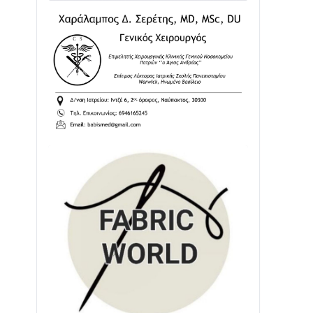
02/08 • 18:26
Διαβάστε την «Ναυπακτία» που
κυκλοφορεί
31/07 • 08:16
Δωρίδα για Όλους: «Καμία εκχώρηση
των νερών στην ΕΥΔΑΠ»
28/07 • 21:46
Διαβάστε την «Ναυπακτία» που
κυκλοφορεί
24/07 • 11:31
ΕΚΤΑΚΤΟ – ΝΑΥΠΑΚΤΙΑ: ΣΥΝΑΓΕΡΜΟΣ
ΣΤΗΝ ΠΥΡΟΣΒΕΣΤΙΚΗ ΓΙΑ ΦΩΤΙΑ ΣΤΟΝ
ΑΓΙΟ ΗΛΙΑ ΠΡΙΝ ΤΗ ΓΡΑΝΙΤΣΑ
24/07 • 11:03