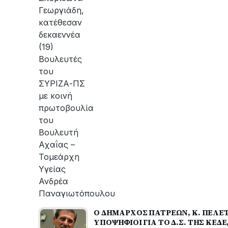
Γεωργιάδη,
κατέθεσαν
δεκαεννέα
(19)
Βουλευτές
του
ΣΥΡΙΖΑ-ΠΣ
με κοινή
πρωτοβουλία
του
Βουλευτή
Αχαΐας –
Τομεάρχη
Υγείας
Ανδρέα
Παναγιωτόπουλου
Ο ΔΗΜΑΡΧΟΣ ΠΑΤΡΕΩΝ, Κ. ΠΕΛΕΤ
ΥΠΟΨΗΦΙΟΙ ΓΙΑ ΤΟ Δ.Σ. ΤΗΣ ΚΕΔ