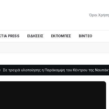
Όροι Χρήση
ΤΊΑ PRESS
ΕΙΔΉΣΕΙΣ
ΕΚΠΟΜΠΈΣ
ΒΊΝΤΕΟ
ά υλοποίησης η Παράκαμψη του Κέντρου της Ναυπάκτου
Σε
11:11