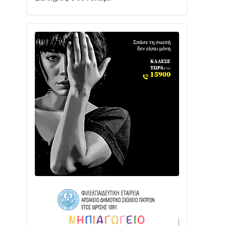
Ενισχύεται η Πολιτική Προστασία στο
Δήμο Αγρινίου με δύο νέα υδροφόρα
οχήματα
02/08 • 18:26
Διαβάστε την «Ναυπακτία» που
κυκλοφορεί
31/07 • 08:16
Δωρίδα για Όλους: «Καμία εκχώρηση
των νερών στην ΕΥΔΑΠ»
28/07 • 21:46
Διαβάστε την «Ναυπακτία» που
κυκλοφορεί
24/07 • 11:31
ΕΚΤΑΚΤΟ – ΝΑΥΠΑΚΤΙΑ: ΣΥΝΑΓΕΡΜΟΣ
ΣΤΗΝ ΠΥΡΟΣΒΕΣΤΙΚΗ ΓΙΑ ΦΩΤΙΑ ΣΤΟΝ
ΑΓΙΟ ΗΛΙΑ ΠΡΙΝ ΤΗ ΓΡΑΝΙΤΣΑ
24/07 • 11:03