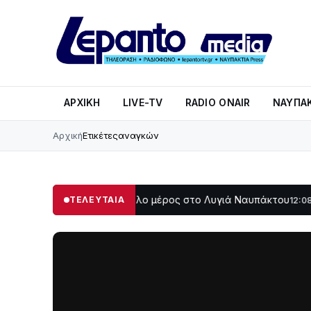
ΑΡΧΙΚΉ
LIVE-TV
RADIO ONAIR
ΝΑΥΠΑΚ
Αρχική
Ετικέτες
αναγκών
Στο σκοτάδι μεγάλο μέρος στο Λυγιά Ναυπάκτου
Σε τροχι
ΤΕΛΕΥΤΑΙΑ
12:08