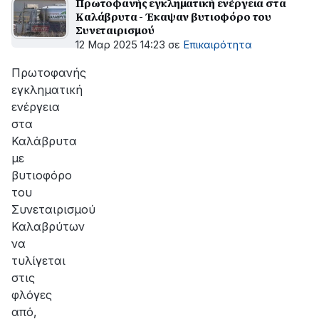
Πρωτοφανής εγκληματική ενέργεια στα
Καλάβρυτα - Έκαψαν βυτιοφόρο του
Συνεταιρισμού
12 Μαρ 2025 14:23
σε
Επικαιρότητα
Πρωτοφανής
εγκληματική
ενέργεια
στα
Καλάβρυτα
με
βυτιοφόρο
του
Συνεταιρισμού
Καλαβρύτων
να
τυλίγεται
στις
φλόγες
από,