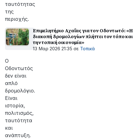
ταυτότητας
της
περιοχής.
Επιμελητήριο Αχαΐας για τον Οδοντωτό: «Η
διακοπή δρομολογίων πλήττει τον τόπο και
την τοπική οικονομία»
13 Μαρ 2026 21:35
σε
Τοπικά
Ο
Οδοντωτός
δεν είναι
απλό
δρομολόγιο.
Είναι
ιστορία,
πολιτισμός,
ταυτότητα
και
ανάπτυξη.