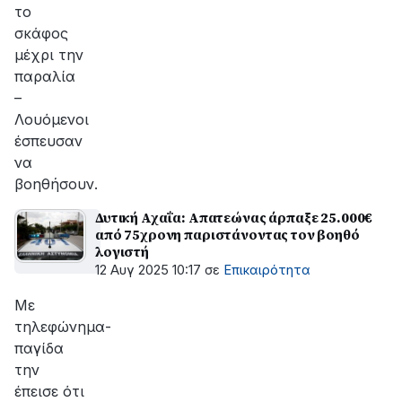
το
σκάφος
μέχρι την
παραλία
–
Λουόμενοι
έσπευσαν
να
βοηθήσουν.
Δυτική Αχαΐα: Απατεώνας άρπαξε 25.000€
από 75χρονη παριστάνοντας τον βοηθό
λογιστή
12 Αυγ 2025 10:17
σε
Επικαιρότητα
Με
τηλεφώνημα-
παγίδα
την
έπεισε ότι