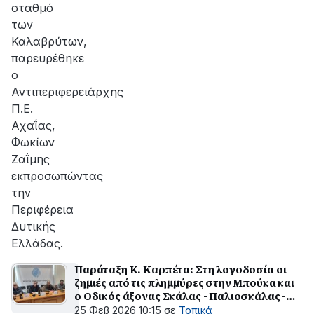
σταθμό
των
Καλαβρύτων,
παρευρέθηκε
ο
Αντιπεριφερειάρχης
Π.Ε.
Αχαΐας,
Φωκίων
Ζαΐμης
εκπροσωπώντας
την
Περιφέρεια
Δυτικής
Ελλάδας.
Παράταξη Κ. Καρπέτα: Στη λογοδοσία οι
ζημιές από τις πλημμύρες στην Μπούκα και
ο Οδικός άξονας Σκάλας - Παλιοσκάλας -
Νεοκάστρου
25 Φεβ 2026 10:15
σε
Τοπικά