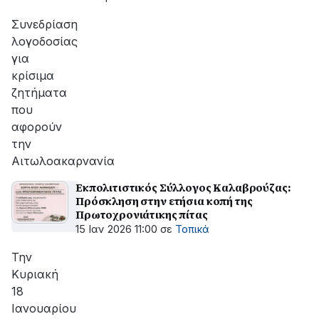
Συνεδρίαση
λογοδοσίας
για
κρίσιμα
ζητήματα
που
αφορούν
την
Αιτωλοακαρνανία
Εκπολιτιστικός Σύλλογος Καλαβρούζας:
Πρόσκληση στην ετήσια κοπή της
Πρωτοχρονιάτικης πίτας
15 Ιαν 2026 11:00
σε
Τοπικά
Την
Κυριακή
18
Ιανουαρίου