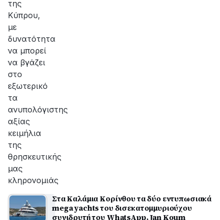
της
Κύπρου,
με
δυνατότητα
να μπορεί
να βγάζει
στο
εξωτερικό
τα
ανυπολόγιστης
αξίας
κειμήλια
της
θρησκευτικής
μας
κληρονομιάς
Στα Καλάμια Κορίνθου τα δύο εντυπωσιακά
mega yachts του δισεκατομμυριούχου
συνιδρυτή του WhatsApp, Jan Koum