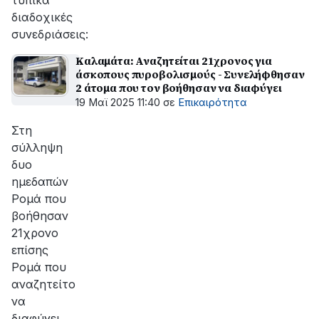
τυπικά
διαδοχικές
συνεδριάσεις:
Καλαμάτα: Αναζητείται 21χρονος για
άσκοπους πυροβολισμούς - Συνελήφθησαν
2 άτομα που τον βοήθησαν να διαφύγει
19 Μαϊ 2025 11:40
σε
Επικαιρότητα
Στη
σύλληψη
δυο
ημεδαπών
Ρομά που
βοήθησαν
21χρονο
επίσης
Ρομά που
αναζητείτο
να
διαφύγει,