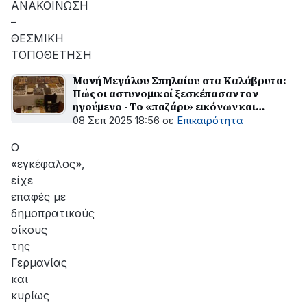
ΑΝΑΚΟΙΝΩΣΗ
–
ΘΕΣΜΙΚΗ
ΤΟΠΟΘΕΤΗΣΗ
Μονή Μεγάλου Σπηλαίου στα Καλάβρυτα:
Πώς οι αστυνομικοί ξεσκέπασαν τον
ηγούμενο - Το «παζάρι» εικόνων και
Ευαγγελίων
08 Σεπ 2025 18:56
σε
Επικαιρότητα
Ο
«εγκέφαλος»,
είχε
επαφές με
δημοπρατικούς
οίκους
της
Γερμανίας
και
κυρίως