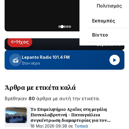
μεγάλο
Πολιτισμός
μέρος
Χωρίς
στο
Εκπομπές
ηλεκτροδότηση
Λυγιά
οι
Ναυπάκτου
Βίντεο
περιοχές
εδώ
Ήχος
Lepanto TV
LIVE
και
περίπου
Lepanto Radio 101.4 FM
▶
δύο
Στον αέρα
ώρες
–
Σε
Άρθρα με ετικέτα καλά
εξέλιξη
οι
Βρέθηκαν
εργασίες
80
άρθρα με αυτή την ετικέτα.
του
Το Επιμελητήριο Αχαΐας στη μεγάλη
ΔΕΔΔΗΕ
Πανκαλαβρυτινή – Παναιγιάλεια
για
συγκέντρωση διαμαρτυρίας για τον
την
Οδοντωτό
18 Μαϊ 2026 09:38
σε
Τοπικά