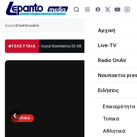
Αρχική
Ετικέτες
καλά
Αρχική
Live-TV
λο μέρος στο Λυγιά Ναυπάκτου
ΤΕΛΕΥΤΑΙΑ
12:08
Σε τροχιά υλοποίησης η Παράκαμψη τ
Radio OnAir
Ναυπακτία pre
Ειδήσεις
Επικαιρότητα
‹
›
Τοπικά
ΤΟΠΙΚΆ
Στο
Αθλητικά
σκοτάδι