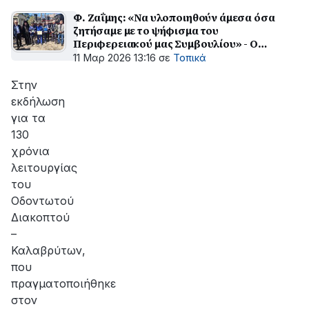
Φ. Ζαΐμης: «Να υλοποιηθούν άμεσα όσα
ζητήσαμε με το ψήφισμα του
Περιφερειακού μας Συμβουλίου» - Ο
Αντιπεριφερειάρχης Π.Ε. Αχαΐας στην
11 Μαρ 2026 13:16
σε
Τοπικά
εκδήλωση για τα 130 χρόνια του
Οδοντωτού
Στην
εκδήλωση
για τα
130
χρόνια
λειτουργίας
του
Οδοντωτού
Διακοπτού
–
Καλαβρύτων,
που
πραγματοποιήθηκε
στον