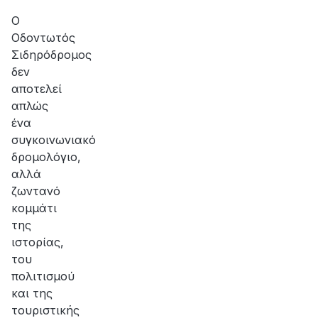
αποκατάσταση
της
Ο
βλάβης
Οδοντωτός
Σιδηρόδρομος
δεν
αποτελεί
απλώς
ένα
συγκοινωνιακό
δρομολόγιο,
αλλά
ζωντανό
κομμάτι
της
ιστορίας,
του
πολιτισμού
και της
τουριστικής