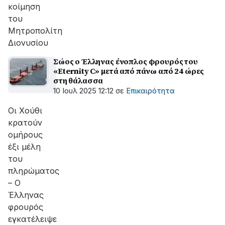
κοίμηση
του
Μητροπολίτη
Διονυσίου
Σώος ο Έλληνας ένοπλος φρουρός του
«Eternity C» μετά από πάνω από 24 ώρες
στη θάλασσα
10 Ιουλ 2025 12:12
σε
Επικαιρότητα
Οι Χούθι
κρατούν
ομήρους
έξι μέλη
του
πληρώματος
– Ο
Έλληνας
φρουρός
εγκατέλειψε