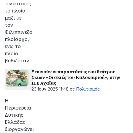
τελευταίος
το πλοίο
μαζί με
τον
Φιλιππινέζο
πλοίαρχο,
ενώ το
πλοίο
βυθιζόταν
Ξεκινούν οι παραστάσεις του θεάτρου
Σκιών «Οι σκιές του Καλοκαιριού», στην
Π.Ε Αχαΐας
23 Ιουν 2025 11:48
σε
Πολιτισμός
Η
Περιφέρεια
Δυτικής
Ελλάδας
διοργανώνει