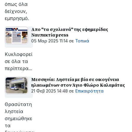
όπως όλα
δείχνουν,
εμπρησμό.
Απο "τα σχολιανά" της εφημερίδας
Ναυπακτία press
05 Μαρ 2025 11:14
σε
Τοπικά
Κυκλοφορεί
σε όλα τα
περίπτερα...
Μεσσηνία: Ληστεία με βία σε οικογένεια
ηλικιωμένων στον Άγιο Φλώρο Καλαμάτας
21 Φεβ 2025 14:48
σε
Επικαιρότητα
Θρασύτατη
ληστεία
σημειώθηκε
τα