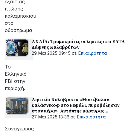
εξαιτίας
πτώσης
καλαμποκιού
στο
οδόστρωμα
ΑΧΑΪΑ: Τρομοκράτες οι ληστές στα ΕΛΤΑ
Δάφνης Καλαβρύτων
29 Μαϊ 2025 09:45
σε
Επικαιρότητα
Το
Ελληνικό
FBI στην
περιοχή.
Ληστεία Καλάβρυτα: «Μου έβαλαν
καλάσνικοφ στο κεφάλι, πυροβόλησαν
στον αέρα» -Αυτόπτης μάρτυρας
περιγράφει
27 Μαϊ 2025 13:36
σε
Επικαιρότητα
Συναγερμός