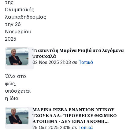
της
Ολυμπιακής
λαμπαδηδρομίας
την 26
Νοεμβρίου
2025
Τι απαντά η Μαρίνα Ρισβά στα λεγόμενα
Τσουκαλά
02 Νοε 2025 21:03
σε
Τοπικά
Όλα στο
φως,
υπόσχεται
η ίδια
ΜΑΡΙΝΑ ΡΙΣΒΑ ΕΝΑΝΤΙΟΝ ΝΤΙΝΟΥ
ΤΣΟΥΚΑΛΑ: "ΠΡΟΕΒΕΙ ΣΕ ΘΕΣΜΙΚΟ
ΑΤΟΠΗΜΑ - ΔΕΝ ΕΙΝΑΙ ΑΚΟΜΗ
ΑΝΤΙΔΗΜΑΡΧΟΣ ΚΟΙΝΩΝΙΚΗΣ
29 Οκτ 2025 23:19
σε
Τοπικά
ΠΟΛΙΤΙΚΗΣ"