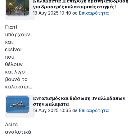
Καλάβρυτα: Η υπέροχη ορεινή απόδραση
για δροσερές καλοκαιρινές στιγμές!
18 Αυγ 2025 10:40
σε
Επικαιρότητα
Γιατί
υπάρχουν
και
εκείνοι
που
θέλουν
και λίγο
βουνό το
καλοκαίρι..
Εντοπισμός και διάσωση 39 αλλοδαπών
στην Καλαμάτα
18 Αυγ 2025 10:35
σε
Επικαιρότητα
Δείτε
αναλυτικά