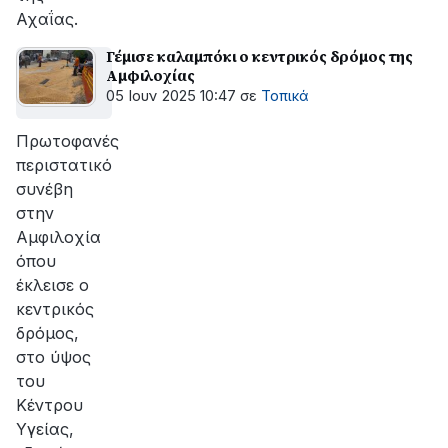
Αχαΐας.
Γέμισε καλαμπόκι ο κεντρικός δρόμος της
Αμφιλοχίας
05 Ιουν 2025 10:47
σε
Τοπικά
Πρωτοφανές
περιστατικό
συνέβη
στην
Αμφιλοχία
όπου
έκλεισε ο
κεντρικός
δρόμος,
στο ύψος
του
Κέντρου
Υγείας,