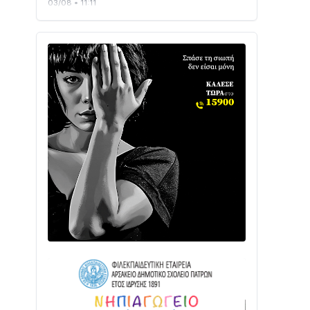
Με Αρχιερατική Λαμπρότητα η
Πανήγυρη της Μεταμορφώσεως του
Σωτήρος στο Γολέμι
03/08 • 07:45
Ενισχύεται η Πολιτική Προστασία στο
Δήμο Αγρινίου με δύο νέα υδροφόρα
οχήματα
02/08 • 18:26
Διαβάστε την «Ναυπακτία» που
κυκλοφορεί
31/07 • 08:16
Δωρίδα για Όλους: «Καμία εκχώρηση
των νερών στην ΕΥΔΑΠ»
28/07 • 21:46
Διαβάστε την «Ναυπακτία» που
κυκλοφορεί
24/07 • 11:31
Γιορτή της Τράτας 2026 | Ερατεινή