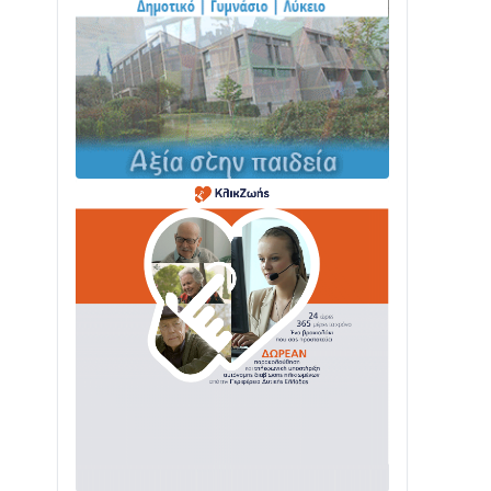
Δωρίδας: Παράδοση, Χορός & Γλέντι!
08/08 • 12:01
ΤΟ ΠΑΡΤΥ ΣΥΝΕΧΙΖΕΤΑΙ…
05/08 • 08:41
Στο σκοτάδι μεγάλο μέρος στο Λυγιά
Ναυπάκτου
04/08 • 19:47
Σε τροχιά υλοποίησης η Παράκαμψη
του Κέντρου της Ναυπάκτου
04/08 • 12:08
Σε φουλ ρυθμούς το τμήμα Βόνιτσα –
Άγιος Νικόλαος | Αυτοψία Καββαδά
03/08 • 11:11
Με Αρχιερατική Λαμπρότητα η
Πανήγυρη της Μεταμορφώσεως του
Σωτήρος στο Γολέμι
03/08 • 07:45