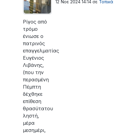
12 Νοε 2024 14:14
σε
Τοπικά
Ρίγος από
τρόμο
ένιωσε o
πατρινός
επαγγελματίας
Ευγένιος
Λιβάνης,
(που την
περασμένη
Πέμπτη
δέχθηκε
επίθεση
θρασύτατου
ληστή,
μέρα
μεσημέρι,