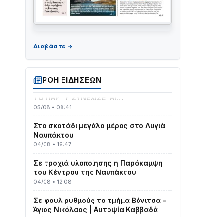
Γιορτή της Τράτας 2026 | Ερατεινή
Δωρίδας: Παράδοση, Χορός & Γλέντι!
08/08 • 12:01
ΡΟΗ ΕΙΔΗΣΕΩΝ
ΤΟ ΠΑΡΤΥ ΣΥΝΕΧΙΖΕΤΑΙ…
05/08 • 08:41
Στο σκοτάδι μεγάλο μέρος στο Λυγιά
Ναυπάκτου
04/08 • 19:47
Σε τροχιά υλοποίησης η Παράκαμψη
του Κέντρου της Ναυπάκτου
04/08 • 12:08
Σε φουλ ρυθμούς το τμήμα Βόνιτσα –
Άγιος Νικόλαος | Αυτοψία Καββαδά
03/08 • 11:11