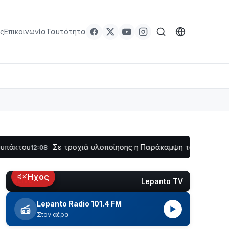
ς
Επικοινωνία
Ταυτότητα
Σε τροχιά υλοποίησης η Παράκαμψη του Κέντρου της Ναυ
2:08
Ήχος
Lepanto TV
LIVE
Lepanto Radio 101.4 FM
▶
Στον αέρα