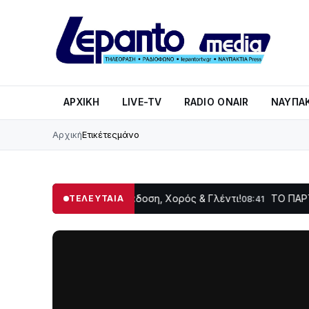
ΑΡΧΙΚΉ
LIVE-TV
RADIO ONAIR
ΝΑΥΠΑΚ
Αρχική
Ετικέτες
μάνο
ινή Δωρίδας: Παράδοση, Χορός & Γλέντι!
ΤΟ ΠΑΡΤΥ ΣΥΝΕΧ
ΤΕΛΕΥΤΑΙΑ
08:41