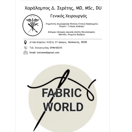
Ενισχύεται η Πολιτική Προστασία στο
Δήμο Αγρινίου με δύο νέα υδροφόρα
οχήματα
02/08 • 18:26
Διαβάστε την «Ναυπακτία» που
κυκλοφορεί
31/07 • 08:16
Δωρίδα για Όλους: «Καμία εκχώρηση
των νερών στην ΕΥΔΑΠ»
28/07 • 21:46
Διαβάστε την «Ναυπακτία» που
κυκλοφορεί
24/07 • 11:31