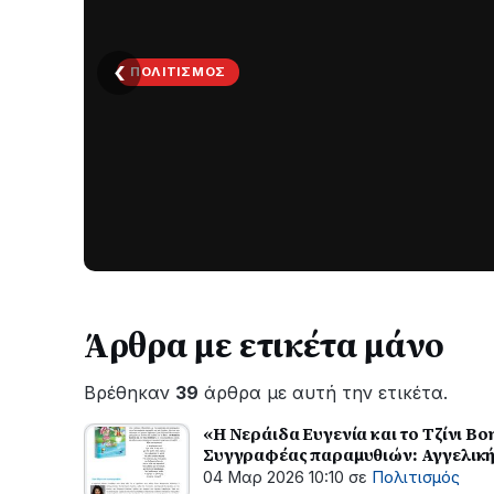
ΤΟΠΙΚΆ
‹
ΤΟ
ΠΑΡΤΥ
ΣΥΝΕΧΙΖΕΤΑΙ…
Νέα
ανάρτηση
του
Ανδρέα
Κωτσανά
για
Άρθρα με ετικέτα μάνο
τα
μεγάλα
Βρέθηκαν
39
άρθρα με αυτή την ετικέτα.
έργα
του
«Η Νεράιδα Ευγενία και το Τζίνι Βο
Δήμου
Συγγραφέας παραμυθιών: Αγγελική
04 Μαρ 2026 10:10
σε
Πολιτισμός