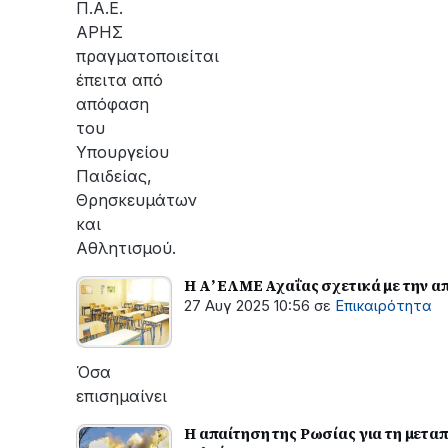
Π.Α.Ε.
ΑΡΗΣ
πραγματοποιείται
έπειτα από
απόφαση
του
Υπουργείου
Παιδείας,
Θρησκευμάτων
και
Αθλητισμού.
Η Α’ ΕΛΜΕ Αχαΐας σχετικά με την α
27 Αυγ 2025 10:56
σε
Επικαιρότητα
Όσα
επισημαίνει
Η απαίτηση της Ρωσίας για τη μετ