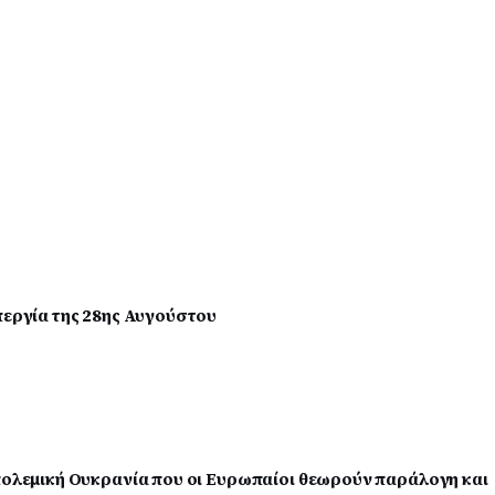
περγία της 28ης Αυγούστου
απολεμική Ουκρανία που οι Ευρωπαίοι θεωρούν παράλογη και