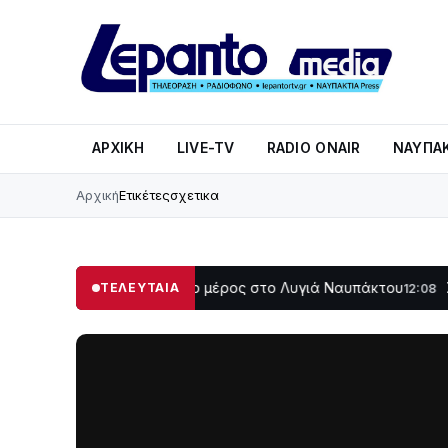
ΑΡΧΙΚΉ
LIVE-TV
RADIO ONAIR
ΝΑΥΠΑΚ
Αρχική
Ετικέτες
σχετικα
ο σκοτάδι μεγάλο μέρος στο Λυγιά Ναυπάκτου
Σε τροχιά
ΤΕΛΕΥΤΑΙΑ
12:08