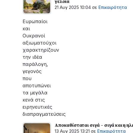
γελοία
21 Αυγ 2025 10:04
σε
Επικαιρότητα
Ευρωπαίοι
και
Ουκρανοί
αξιωματούχοι
χαρακτηρίζουν
την ιδέα
παράλογη,
γεγονός
που
αποτυπώνει
τα μεγάλα
κενά στις
ειρηνευτικές
διαπραγματεύσεις
Αποκαθίσταται σιγά – σιγά και η 
13 Αυγ 2025 13:21
σε
Επικαιρότητα