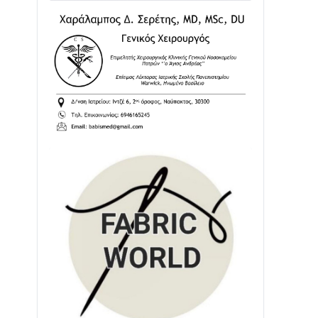
Διαβάστε την «Ναυπακτία» που
κυκλοφορεί
31/07 • 08:16
Δωρίδα για Όλους: «Καμία εκχώρηση
των νερών στην ΕΥΔΑΠ»
28/07 • 21:46
Διαβάστε την «Ναυπακτία» που
κυκλοφορεί
24/07 • 11:31
ΕΚΤΑΚΤΟ – ΝΑΥΠΑΚΤΙΑ: ΣΥΝΑΓΕΡΜΟΣ
ΣΤΗΝ ΠΥΡΟΣΒΕΣΤΙΚΗ ΓΙΑ ΦΩΤΙΑ ΣΤΟΝ
ΑΓΙΟ ΗΛΙΑ ΠΡΙΝ ΤΗ ΓΡΑΝΙΤΣΑ
24/07 • 11:03