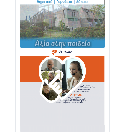
ΤΟ ΠΑΡΤΥ ΣΥΝΕΧΙΖΕΤΑΙ…
05/08 • 08:41
Στο σκοτάδι μεγάλο μέρος στο Λυγιά
Ναυπάκτου
04/08 • 19:47
Σε τροχιά υλοποίησης η Παράκαμψη
του Κέντρου της Ναυπάκτου
04/08 • 12:08
Σε φουλ ρυθμούς το τμήμα Βόνιτσα –
Άγιος Νικόλαος | Αυτοψία Καββαδά
03/08 • 11:11
Με Αρχιερατική Λαμπρότητα η
Πανήγυρη της Μεταμορφώσεως του
Σωτήρος στο Γολέμι
03/08 • 07:45
Ενισχύεται η Πολιτική Προστασία στο
Δήμο Αγρινίου με δύο νέα υδροφόρα
οχήματα
02/08 • 18:26