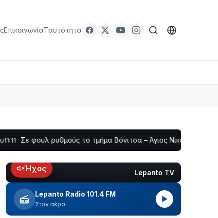
ς
Επικοινωνία
Ταυτότητα
ουλ ρυθμούς το τμήμα Βόνιτσα – Άγιος Νικόλαος | Αυτοψία Κα
Ήχος
Lepanto TV
LIVE
Lepanto Radio 101.4 FM
▶
Στον αέρα