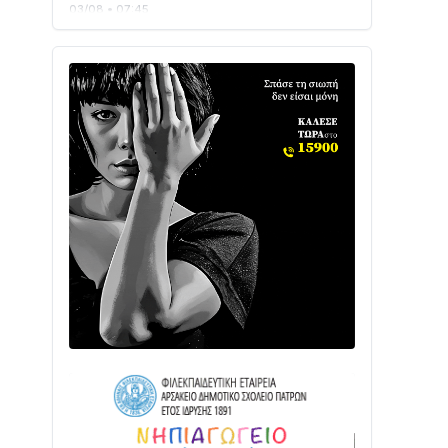
Ενισχύεται η Πολιτική Προστασία στο
Δήμο Αγρινίου με δύο νέα υδροφόρα
οχήματα
02/08 • 18:26
Διαβάστε την «Ναυπακτία» που
κυκλοφορεί
31/07 • 08:16
Δωρίδα για Όλους: «Καμία εκχώρηση
των νερών στην ΕΥΔΑΠ»
28/07 • 21:46
Διαβάστε την «Ναυπακτία» που
κυκλοφορεί
24/07 • 11:31
ΕΚΤΑΚΤΟ – ΝΑΥΠΑΚΤΙΑ: ΣΥΝΑΓΕΡΜΟΣ
ΣΤΗΝ ΠΥΡΟΣΒΕΣΤΙΚΗ ΓΙΑ ΦΩΤΙΑ ΣΤΟΝ
ΑΓΙΟ ΗΛΙΑ ΠΡΙΝ ΤΗ ΓΡΑΝΙΤΣΑ
24/07 • 11:03