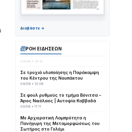
ΤΟ ΠΑΡΤΥ ΣΥΝΕΧΙΖΕΤΑΙ…
ύ
05/08 • 08:41
Στο σκοτάδι μεγάλο μέρος στο Λυγιά
ΡΟΗ ΕΙΔΗΣΕΩΝ
Ναυπάκτου
04/08 • 19:47
Σε τροχιά υλοποίησης η Παράκαμψη
του Κέντρου της Ναυπάκτου
04/08 • 12:08
Σε φουλ ρυθμούς το τμήμα Βόνιτσα –
Άγιος Νικόλαος | Αυτοψία Καββαδά
03/08 • 11:11
Με Αρχιερατική Λαμπρότητα η
Πανήγυρη της Μεταμορφώσεως του
Σωτήρος στο Γολέμι
03/08 • 07:45