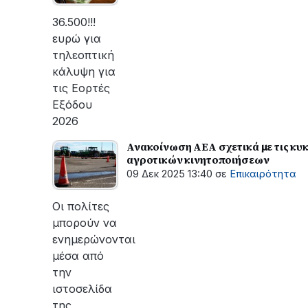
οι
εργασίες
36.500!!!
του
ευρώ για
ΔΕΔΔΗΕ
τηλεοπτική
για
κάλυψη για
την
τις Εορτές
αποκατάσταση
Εξόδου
της
2026
βλάβης
Ανακοίνωση ΑΕΑ σχετικά με τις κυ
αγροτικών κινητοποιήσεων
09 Δεκ 2025 13:40
σε
Επικαιρότητα
Οι πολίτες
μπορούν να
ενημερώνονται
μέσα από
την
ιστοσελίδα
της