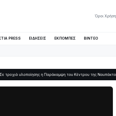
Όροι Χρήση
ΤΊΑ PRESS
ΕΙΔΉΣΕΙΣ
ΕΚΠΟΜΠΈΣ
ΒΊΝΤΕΟ
 υλοποίησης η Παράκαμψη του Κέντρου της Ναυπάκτου
Σε φ
11:11