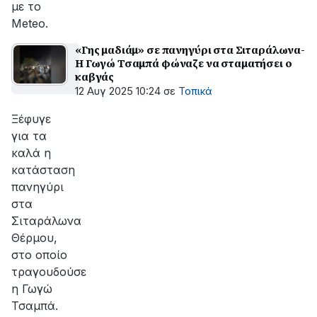
με το
Meteo.
«Γης μαδιάμ» σε πανηγύρι στα Σιταράλωνα-
Η Γωγώ Τσαμπά φώναζε να σταματήσει ο
καβγάς
12 Αυγ 2025 10:24
σε
Τοπικά
Ξέφυγε
για τα
καλά η
κατάσταση
πανηγύρι
στα
Σιταράλωνα
Θέρμου,
στο οποίο
τραγουδούσε
η Γωγώ
Τσαμπά.