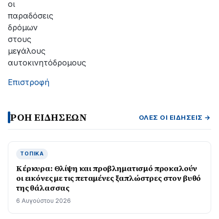
οι
παραδόσεις
δρόμων
στους
μεγάλους
αυτοκινητόδρομους
Επιστροφή
ΡΟΗ ΕΙΔΗΣΕΩΝ
ΌΛΕΣ ΟΙ ΕΙΔΉΣΕΙΣ →
ΤΟΠΙΚΆ
Κέρκυρα: Θλίψη και προβληματισμό προκαλούν
οι εικόνες με τις πεταμένες ξαπλώστρες στον βυθό
της θάλασσας
6 Αυγούστου 2026