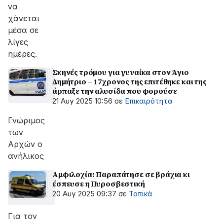
να
χάνεται
μέσα σε
λίγες
ημέρες.
Σκηνές τρόμου για γυναίκα στον Άγιο
Δημήτριο – 17χρονος της επιτέθηκε και της
άρπαξε την αλυσίδα που φορούσε
21 Αυγ 2025 10:56
σε
Επικαιρότητα
Γνώριμος
των
Αρχών ο
ανήλικος
Αμφιλοχία: Παραπάτησε σε βράχια κι
έσπευσε η Πυροσβεστική
20 Αυγ 2025 09:37
σε
Τοπικά
Για τον