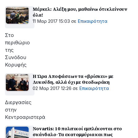
Μέρκελ: Αλέξη μου, μαθαίνω ότι κλείνουν
όλα!
11 Μαρ 2017 15:03
σε
Επικαιρότητα
Στο
περιθώριο
της
Συνόδου
Κορυφής
Η Ώρα Αποφάσεων τα «βρίσκει» με
Λυκούδη, αλλά όχι με Θεοδωράκη
02 Μαρ 2017 12:26
σε
Επικαιρότητα
Διεργασίες
στην
Κεντροαριστερά
Novartis: 10 πολιτικοί εμπλέκονται στο
σκάνδαλο-Τα εκατομμύρια και πως