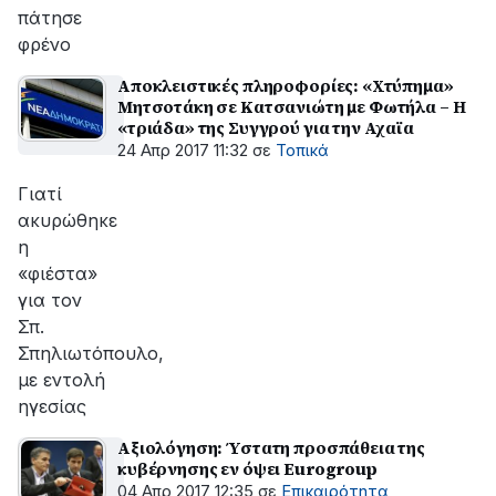
πάτησε
φρένο
Αποκλειστικές πληροφορίες: «Χτύπημα»
Μητσοτάκη σε Κατσανιώτη με Φωτήλα – Η
«τριάδα» της Συγγρού για την Αχαϊα
24 Απρ 2017 11:32
σε
Τοπικά
Γιατί
ακυρώθηκε
η
«φιέστα»
για τον
Σπ.
Σπηλιωτόπουλο,
με εντολή
ηγεσίας
Αξιολόγηση: Ύστατη προσπάθεια της
κυβέρνησης εν όψει Eurogroup
04 Απρ 2017 12:35
σε
Επικαιρότητα