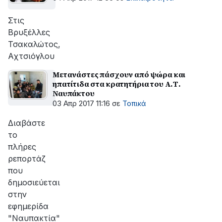
Στις
Βρυξέλλες
Τσακαλώτος,
Αχτσιόγλου
Μετανάστες πάσχουν από ψώρα και
ηπατίτιδα στα κρατητήρια του Α.Τ.
Ναυπάκτου
03 Απρ 2017 11:16
σε
Τοπικά
Διαβάστε
το
πλήρες
ρεπορτάζ
που
δημοσιεύεται
στην
εφημερίδα
"Ναυπακτία"