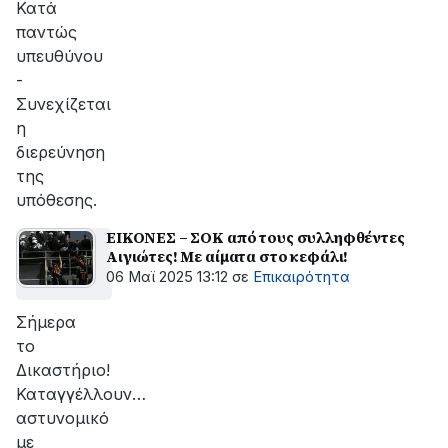
Κατά
παντώς
υπευθύνου
-
Συνεχίζεται
η
διερεύνηση
της
υπόθεσης.
ΕΙΚΟΝΕΣ – ΣΟΚ από τους συλληφθέντες
Αιγιώτες! Με αίματα στο κεφάλι!
06 Μαϊ 2025 13:12
σε
Επικαιρότητα
Σήμερα
το
Δικαστήριο!
Καταγγέλλουν…
αστυνομικό
με