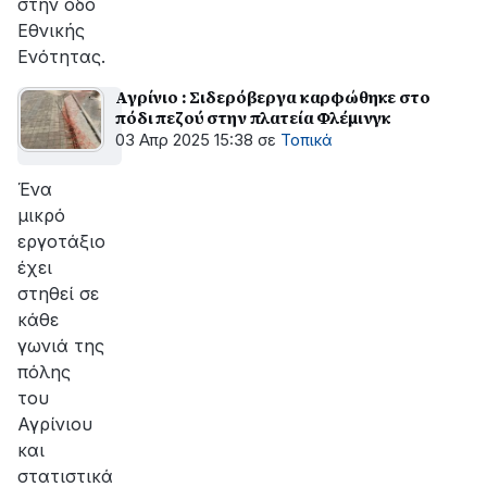
στην οδό
Εθνικής
Ενότητας.
Αγρίνιο : Σιδερόβεργα καρφώθηκε στο
πόδι πεζού στην πλατεία Φλέμινγκ
03 Απρ 2025 15:38
σε
Τοπικά
Ένα
μικρό
εργοτάξιο
έχει
στηθεί σε
κάθε
γωνιά της
πόλης
του
Αγρίνιου
και
στατιστικά