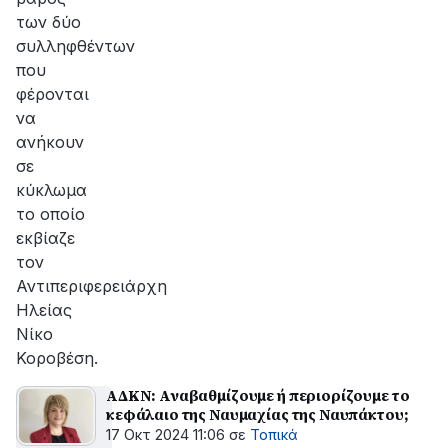
των δύο
συλληφθέντων
που
φέρονται
να
ανήκουν
σε
κύκλωμα
το οποίο
εκβίαζε
τον
Αντιπεριφερειάρχη
Ηλείας
Νίκο
Κοροβέση.
ΑΔΚΝ: Αναβαθμίζουμε ή περιορίζουμε το
κεφάλαιο της Ναυμαχίας της Ναυπάκτου;
17 Οκτ 2024 11:06
σε
Τοπικά