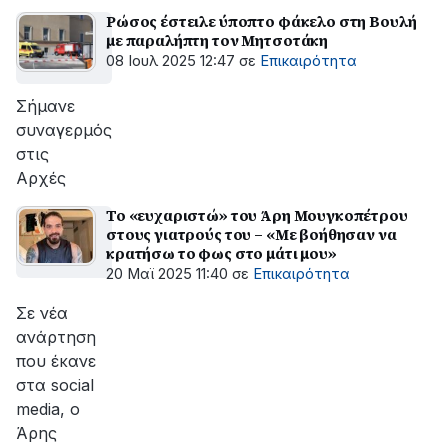
Ρώσος έστειλε ύποπτο φάκελο στη Βουλή
με παραλήπτη τον Μητσοτάκη
08 Ιουλ 2025 12:47
σε
Επικαιρότητα
Σήμανε
συναγερμός
στις
Αρχές
Το «ευχαριστώ» του Άρη Μουγκοπέτρου
στους γιατρούς του – «Με βοήθησαν να
κρατήσω το φως στο μάτι μου»
20 Μαϊ 2025 11:40
σε
Επικαιρότητα
Σε νέα
ανάρτηση
που έκανε
στα social
media, ο
Άρης