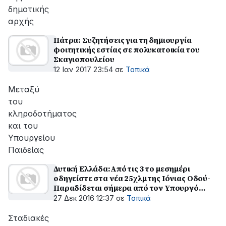
δημοτικής
αρχής
Πάτρα: Συζητήσεις για τη δημιουργία
φοιτητικής εστίας σε πολυκατοικία του
Σκαγιοπουλείου
12 Ιαν 2017 23:54
σε
Τοπικά
Μεταξύ
του
κληροδοτήματος
και του
Υπουργείου
Παιδείας
Δυτική Ελλάδα:Από τις 3 το μεσημέρι
οδηγείστε στα νέα 25χλμ της Ιόνιας Οδού-
Παραδίδεται σήμερα από τον Υπουργό
Υποδομών το τμήμα από Κουβαρά μέχρι
27 Δεκ 2016 12:37
σε
Τοπικά
Αμφιλοχία
Σταδιακές