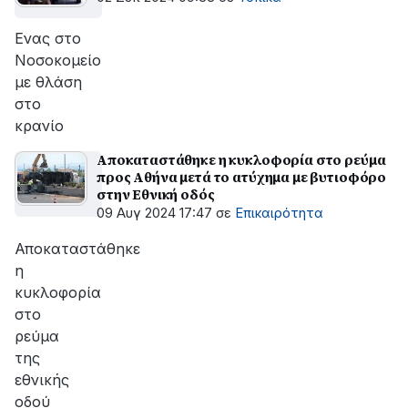
Ενας στο
Νοσοκομείο
με θλάση
στο
κρανίο
Αποκαταστάθηκε η κυκλοφορία στο ρεύμα
προς Αθήνα μετά το ατύχημα με βυτιοφόρο
στην Εθνική οδός
09 Αυγ 2024 17:47
σε
Επικαιρότητα
Αποκαταστάθηκε
η
κυκλοφορία
στο
ρεύμα
της
εθνικής
οδού