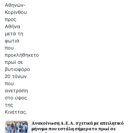
Αθηνών-
Κορίνθου
προς
Αθήνα
μετά τη
φωτιά
που
προκλήθηκετο
πρωί σε
βυτιοφόρο
20 τόνων
που
ανετράπη
στο ύψος
της
Κινέττας.
Ανακοίνωση Α.Ε.Α. σχετικά με απειλητικό
μήνυμα που εστάλη σήμερα το πρωί σε