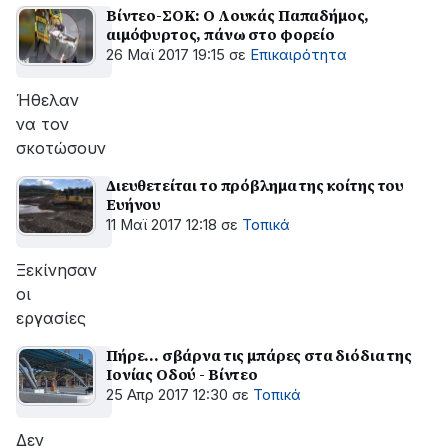
Βίντεο-ΣΟΚ: Ο Λουκάς Παπαδήμος,
αιμόφυρτος, πάνω στο φορείο
26 Μαϊ 2017 19:15
σε
Επικαιρότητα
Ήθελαν
να τον
σκοτώσουν
Διευθετείται το πρόβλημα της κοίτης του
Ευήνου
11 Μαϊ 2017 12:18
σε
Τοπικά
Ξεκίνησαν
οι
εργασίες
Πήρε... σβάρνα τις μπάρες στα διόδια της
Ιονίας Οδού - Βίντεο
25 Απρ 2017 12:30
σε
Τοπικά
Δεν