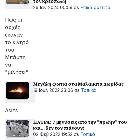
τον κρεοπώλη
26 Ιαν 2024 00:59
σε
Επικαιρότητα
Πως οι
αρχές
έκαναν
το κινητό
του
Μπάμπη
να
"μιλήσει"
Μεγάλη φωτιά στα Μαλάματα Δωρίδας
19 Ιουλ 2022 23:06
σε
Τοπικά
Δείτε
ΠΑΤΡΑ: 7 μηνύσεις από την “πρώην” του
και… δεν τον πιάνουν!
02 Φεβ 2022 19:52
σε
Τοπικά