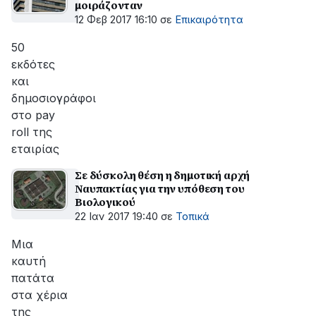
μοιράζονταν
12 Φεβ 2017 16:10
σε
Επικαιρότητα
50
εκδότες
και
δημοσιογράφοι
στο pay
roll της
εταιρίας
Σε δύσκολη θέση η δημοτική αρχή
Ναυπακτίας για την υπόθεση του
Βιολογικού
22 Ιαν 2017 19:40
σε
Τοπικά
Μια
καυτή
πατάτα
στα χέρια
της