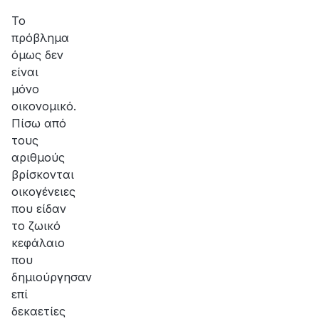
αποκατάσταση
της
Το
βλάβης
πρόβλημα
όμως δεν
είναι
μόνο
οικονομικό.
Πίσω από
τους
αριθμούς
βρίσκονται
οικογένειες
που είδαν
το ζωικό
κεφάλαιο
που
δημιούργησαν
επί
δεκαετίες