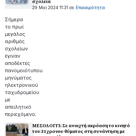
σχολεία
29 Μαϊ 2024 11:31
σε
Επικαιρότητα
Σήμερα
το πρωί
μεγάλος
αριθμός
σχολείων
έγιναν
αποδέκτες
πανομοιότυπου
μηνύματος
ηλεκτρονικού
ταχυδρομείου
με
απειλητικό
περιεχόμενο.
ΜΕΣΟΛΟΓΓΙ: Σε ανοιχτή ακρόαση το κινητό
του 31χρονου θύματος στη συνάντηση με