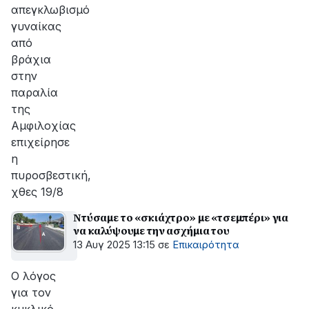
απεγκλωβισμό
γυναίκας
από
βράχια
στην
παραλία
της
Αμφιλοχίας
επιχείρησε
η
πυροσβεστική,
χθες 19/8
Ντύσαμε το «σκιάχτρο» με «τσεμπέρι» για
να καλύψουμε την ασχήμια του
13 Αυγ 2025 13:15
σε
Επικαιρότητα
Ο λόγος
για τον