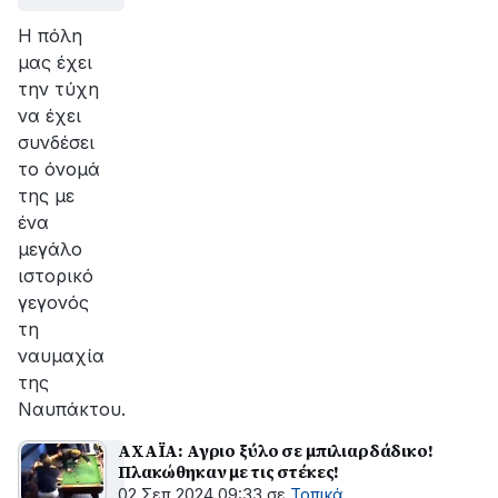
Η πόλη
μας έχει
την τύχη
να έχει
συνδέσει
το όνομά
της με
ένα
μεγάλο
ιστορικό
γεγονός
τη
ναυμαχία
της
Ναυπάκτου.
ΑΧΑΪΑ: Αγριο ξύλο σε μπιλιαρδάδικο!
Πλακώθηκαν με τις στέκες!
02 Σεπ 2024 09:33
σε
Τοπικά