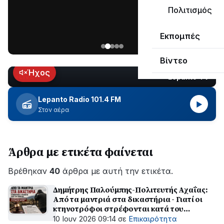
μεγάλο
Πολιτισμός
μέρος
Χωρίς
στο
Εκπομπές
ηλεκτροδότηση
Λυγιά
οι
Ναυπάκτου
Βίντεο
περιοχές
εδώ
Ήχος
Lepanto TV
LIVE
και
περίπου
Lepanto Radio 101.4 FM
▶
δύο
Στον αέρα
ώρες
–
Σε
Άρθρα με ετικέτα φαίνεται
εξέλιξη
οι
Βρέθηκαν
εργασίες
40
άρθρα με αυτή την ετικέτα.
του
Δημήτρης Παλούμπης-Πολιτευτής Αχαΐας:
ΔΕΔΔΗΕ
Από τα μαντριά στα δικαστήρια - Γιατί οι
για
κτηνοτρόφοι στρέφονται κατά του
την
Δημοσίου
10 Ιουν 2026 09:14
σε
Επικαιρότητα