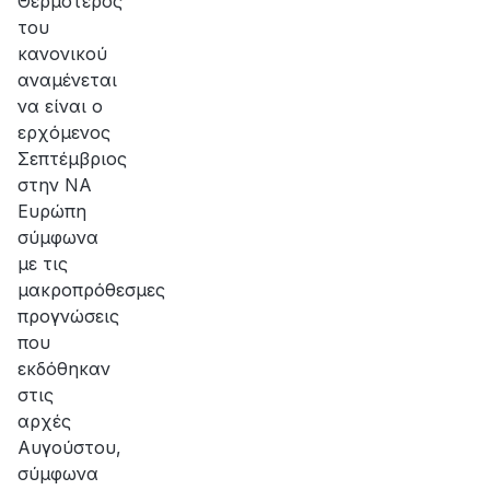
Θερμότερος
του
κανονικού
αναμένεται
να είναι ο
ερχόμενος
Σεπτέμβριος
στην ΝΑ
Ευρώπη
σύμφωνα
με τις
μακροπρόθεσμες
προγνώσεις
που
εκδόθηκαν
στις
αρχές
Αυγούστου,
σύμφωνα