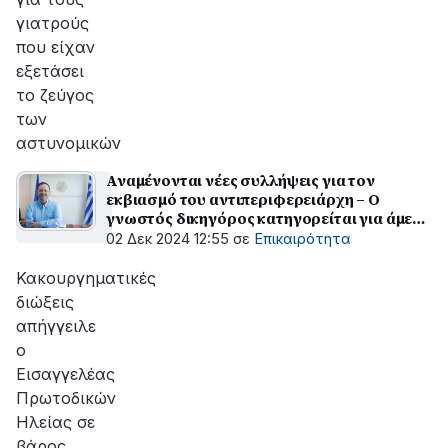
γιατρούς
που είχαν
εξετάσει
το ζεύγος
των
αστυνομικών
Αναμένονται νέες συλλήψεις για τον
εκβιασμό του αντιπεριφερειάρχη – Ο
γνωστός δικηγόρος κατηγορείται για άμεση
συνέργεια
02 Δεκ 2024 12:55
σε
Επικαιρότητα
Κακουργηματικές
διώξεις
απήγγειλε
ο
Εισαγγελέας
Πρωτοδικών
Ηλείας σε
βάρος