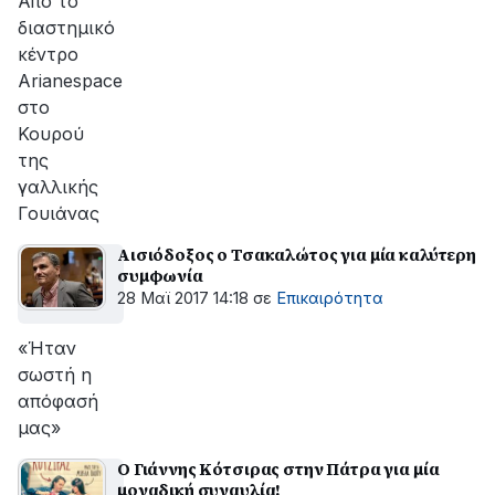
Από το
διαστημικό
κέντρο
Arianespace
στο
Κουρού
της
γαλλικής
Γουιάνας
Αισιόδοξος ο Τσακαλώτος για μία καλύτερη
συμφωνία
28 Μαϊ 2017 14:18
σε
Επικαιρότητα
«Ήταν
σωστή η
απόφασή
μας»
Ο Γιάννης Κότσιρας στην Πάτρα για μία
μοναδική συναυλία!