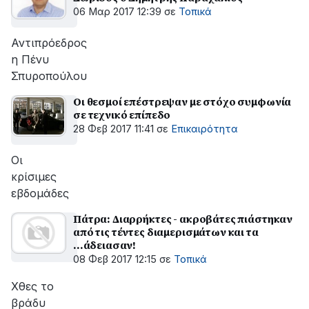
06 Μαρ 2017 12:39
σε
Τοπικά
Αντιπρόεδρος
η Πένυ
Σπυροπούλου
Oι θεσμοί επέστρεψαν με στόχο συμφωνία
σε τεχνικό επίπεδο
28 Φεβ 2017 11:41
σε
Επικαιρότητα
Οι
κρίσιμες
εβδομάδες
Πάτρα: Διαρρήκτες - ακροβάτες πιάστηκαν
από τις τέντες διαμερισμάτων και τα
...άδειασαν!
08 Φεβ 2017 12:15
σε
Τοπικά
Χθες το
βράδυ