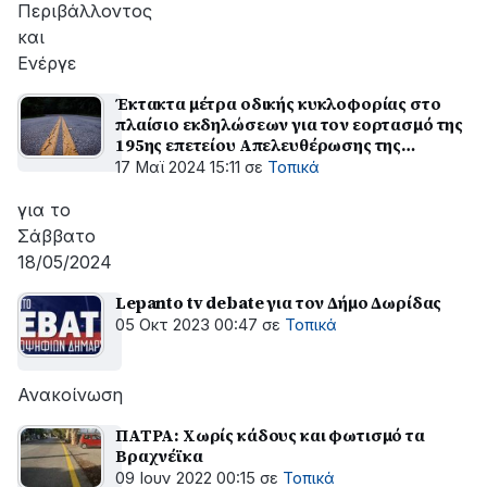
Περιβάλλοντος
και
Ενέργε
Έκτακτα μέτρα οδικής κυκλοφορίας στο
πλαίσιο εκδηλώσεων για τον εορτασμό της
195ης επετείου Απελευθέρωσης της
Ναυπάκτου
17 Μαϊ 2024 15:11
σε
Τοπικά
για το
Σάββατο
18/05/2024
Lepanto tv debate για τον Δήμο Δωρίδας
05 Οκτ 2023 00:47
σε
Τοπικά
Ανακοίνωση
ΠΑΤΡΑ: Χωρίς κάδους και φωτισμό τα
Βραχνέϊκα
09 Ιουν 2022 00:15
σε
Τοπικά