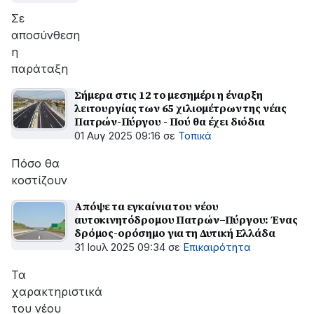
Σε
αποσύνθεση
η
παράταξη
Σήμερα στις 12 το μεσημέρι η έναρξη
λειτουργίας των 65 χιλιομέτρων της νέας
Πατρών-Πύργου - Πού θα έχει διόδια
01 Αυγ 2025 09:16
σε
Τοπικά
Πόσο θα
κοστίζουν
Απόψε τα εγκαίνια του νέου
αυτοκινητόδρομου Πατρών–Πύργου: Ένας
δρόμος-ορόσημο για τη Δυτική Ελλάδα
31 Ιουλ 2025 09:34
σε
Επικαιρότητα
Τα
χαρακτηριστικά
του νέου