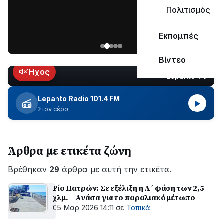
ΣΥΝΕΧΙΖΕΤΑΙ…
Πολιτισμός
Νέα
Εκπομπές
ανάρτηση
του
Βίντεο
Ανδρέα
Κωτσανά
Ήχος
Lepanto TV
LIVE
για
τα
Lepanto Radio 101.4 FM
▶
μεγάλα
Στον αέρα
έργα
του
Δήμου
Άρθρα με ετικέτα ζώνη
Βρέθηκαν
29
άρθρα με αυτή την ετικέτα.
Ρίο Πατρών: Σε εξέλιξη η Α΄ φάση των 2,5
χλμ. – Ανάσα για το παραλιακό μέτωπο
05 Μαρ 2026 14:11
σε
Τοπικά