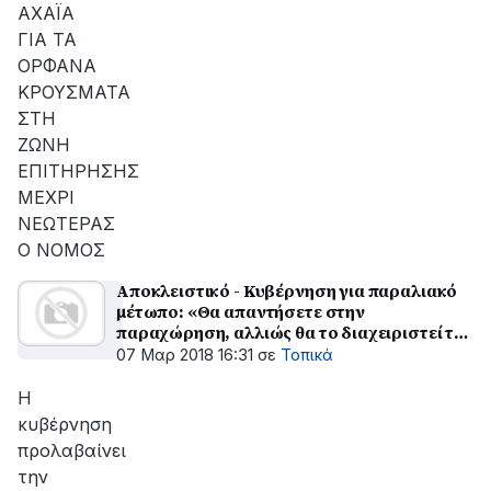
ΑΧΑΪΑ
ΓΙΑ ΤΑ
ΟΡΦΑΝΑ
ΚΡΟΥΣΜΑΤΑ
ΣΤΗ
ΖΩΝΗ
ΕΠΙΤΗΡΗΣΗΣ
ΜΕΧΡΙ
ΝΕΩΤΕΡΑΣ
Ο ΝΟΜΟΣ
Αποκλειστικό - Κυβέρνηση για παραλιακό
μέτωπο: «Θα απαντήσετε στην
παραχώρηση, αλλιώς θα το διαχειριστεί το
κράτος»
07 Μαρ 2018 16:31
σε
Τοπικά
Η
κυβέρνηση
προλαβαίνει
την