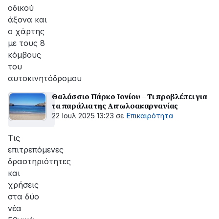
οδικού
άξονα και
ο χάρτης
με τους 8
κόμβους
του
αυτοκινητόδρομου
Θαλάσσιο Πάρκο Ιονίου – Τι προβλέπει για
τα παράλια της Αιτωλοακαρνανίας
22 Ιουλ 2025 13:23
σε
Επικαιρότητα
Τις
επιτρεπόμενες
δραστηριότητες
και
χρήσεις
στα δύο
νέα