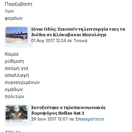
Παρέμβαση
των
φορέων
Ιόνια Οδός: Ξεκινούν τη λειτουργία τους τα
διόδια σε Κλόκοβα και Μεσολόγγι
01 Αυγ 2017 12:24
σε
Τοπικά
Καμία
ρύθμιση
ακόμη για
απαλλαγή
συγκεκριμένων
ομάδων
πολιτών
Εκτοξεύτηκε ο τηλεπικοινωνιακός
δορυφόρος Hellas-Sat 3
29 Ιουν 2017 12:07
σε
Επικαιρότητα