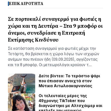
ΕΠΙΚΑΙΡΟΤΗΤΑ
Σε πορτοκαλί συναγερμό για φωτιές η
χώρα και τη Δευτέρα – Στα 9 μποφόρ οι
άνεμοι, συνεδρίασε η Επιτροπή
Εκτίμησης Κινδύνου
Σε κατάσταση συναγερμού για φωτιές μέχρι την
Τετάρτη, θα βρίσκεται η χώρα λόγω των ισχυρών
ανέμων που πνέουν ήδη (09.09.2026), αγγίζοντας
και τα 8 μποφόρ. Οι μετεωρολόγοι κρούουν τ…
Δείτε βίντεο: Το τεράστιο ψάρι
που έπιασαν ανοιχτά στον
Μύτικα Αιτωλοακαρνανίας
Οι τελευταίες μέρες της
49χρονης TikToker που
διαγνώστηκε με Αλτσχάιμερ και
επέλεξε την ιατρικώς