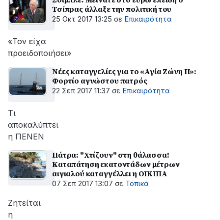
Τσίπρας άλλαξε την πολιτική του
25 Οκτ 2017 13:25
σε
Επικαιρότητα
«Τον είχα
προειδοποιήσει»
Νέες καταγγελίες για το «Αγία Ζώνη ΙΙ»:
Φορτίο αγνώστου πατρός
22 Σεπ 2017 11:37
σε
Επικαιρότητα
Τι
αποκαλύπτει
η ΠΕΝΕΝ
Πάτρα: "Χτίζουν" στη θάλασσα!
Καταπάτηση εκατοντάδων μέτρων
αιγιαλού καταγγέλλει η ΟΙΚΙΠΑ
07 Σεπ 2017 13:07
σε
Τοπικά
Ζητείται
η