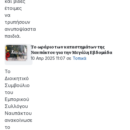
και βίδες
έτοιμες
να
τρυπήσουν
ανυποψίαστα
παιδιά.
Το ωράριο των καταστημάτων της
Ναυπάκτου για την Μεγάλη Εβδομάδα
10 Απρ 2025 11:07
σε
Τοπικά
Το
Διοικητικό
Συμβούλιο
του
Εμπορικού
Συλλόγου
Ναυπάκτου
ανακοίνωσε
το