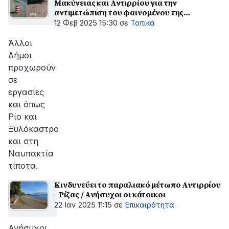
Μακύνειας και Αντιρρίου για την
αντιμετώπιση του φαινομένου της
διάβρωσης της ακτογραμμής.
12 Φεβ 2025 15:30
σε
Τοπικά
Άλλοι
Δήμοι
προχωρούν
σε
εργασίες
και όπως
Ρίο και
Ξυλόκαστρο
και στη
Ναυπακτία
τίποτα.
Κινδυνεύει το παραλιακό μέτωπο Αντιρρίου
- Ρίζας / Ανήσυχοι οι κάτοικοι
22 Ιαν 2025 11:15
σε
Επικαιρότητα
Ανήσυχοι