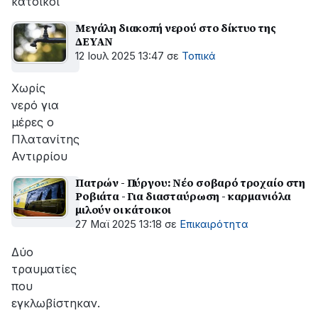
κάτοικοι
Μεγάλη διακοπή νερού στο δίκτυο της
ΔΕΥΑΝ
12 Ιουλ 2025 13:47
σε
Τοπικά
Χωρίς
νερό για
μέρες ο
Πλατανίτης
Αντιρρίου
Πατρών - Πύργου: Νέο σοβαρό τροχαίο στη
Ροβιάτα - Για διασταύρωση - καρμανιόλα
μιλούν οι κάτοικοι
27 Μαϊ 2025 13:18
σε
Επικαιρότητα
Δύο
τραυματίες
που
εγκλωβίστηκαν.