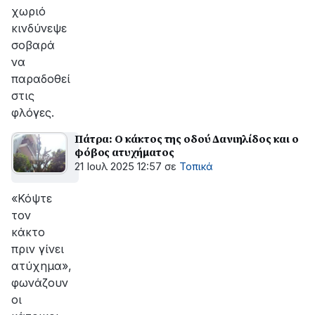
χωριό
κινδύνεψε
σοβαρά
να
παραδοθεί
στις
φλόγες.
Πάτρα: Ο κάκτος της οδού Δανιηλίδος και ο
φόβος ατυχήματος
21 Ιουλ 2025 12:57
σε
Τοπικά
«Κόψτε
τον
κάκτο
πριν γίνει
ατύχημα»,
φωνάζουν
οι