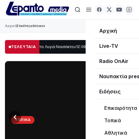
Αρχική
Ετικέτες
κάτοικοι
Αρχική
Live-TV
γάλο μέρος στο Λυγιά Ναυπάκτου
ΤΕΛΕΥΤΑΙΑ
12:08
Σε τροχιά υλοποίησης η Παράκαμψη
Radio OnAir
Ναυπακτία pre
Ειδήσεις
Επικαιρότητα
‹
›
Τοπικά
ΤΟΠΙΚΆ
Στο
Αθλητικά
σκοτάδι