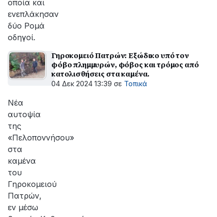
οποία και
ενεπλάκησαν
δύο Ρομά
οδηγοί.
Γηροκομειό Πατρών: Εξώδικο υπό τον
φόβο πλημμυρών, φόβος και τρόμος από
κατολισθήσεις στα καμένα.
04 Δεκ 2024 13:39
σε
Τοπικά
Νέα
αυτοψία
της
«Πελοποννήσου»
στα
καμένα
του
Γηροκομειού
Πατρών,
εν μέσω