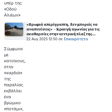
υπέρ της
«Οδού
Αλιέων»
«Βρωμιά απερίγραπτη, δεν μπορείς να
αναπνεύσεις» – Κραυγή αγωνίας για τις
ακαθαρσίες στην κεντρική πλαζ της
Σαρωνίδας
22 Αυγ 2025 12:50
σε
Επικαιρότητα
Σύμφωνα
με
κατοίκους,
στην
«καρδιά»
της
παραλίας
εκβάλλει
ένα
βρώμικο
«ποτάμι»,