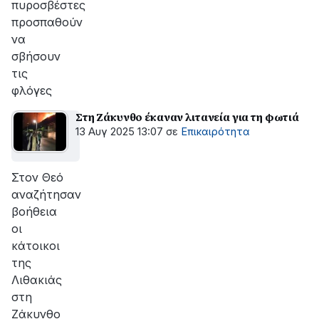
πυροσβέστες
προσπαθούν
να
σβήσουν
τις
φλόγες
Στη Ζάκυνθο έκαναν λιτανεία για τη φωτιά
13 Αυγ 2025 13:07
σε
Επικαιρότητα
Στον Θεό
αναζήτησαν
βοήθεια
οι
κάτοικοι
της
Λιθακιάς
στη
Ζάκυνθο