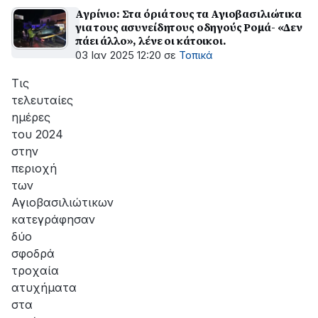
Αγρίνιο: Στα όριά τους τα Αγιοβασιλιώτικα
για τους ασυνείδητους οδηγούς Ρομά- «Δεν
πάει άλλο», λένε οι κάτοικοι.
03 Ιαν 2025 12:20
σε
Τοπικά
Τις
τελευταίες
ημέρες
του 2024
στην
περιοχή
των
Αγιοβασιλιώτικων
κατεγράφησαν
δύο
σφοδρά
τροχαία
ατυχήματα
στα