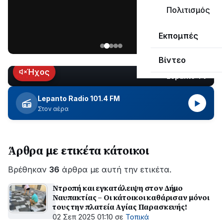
μεγάλο
Πολιτισμός
μέρος
Χωρίς
στο
Εκπομπές
ηλεκτροδότηση
Λυγιά
οι
Ναυπάκτου
Βίντεο
περιοχές
εδώ
Ήχος
Lepanto TV
LIVE
και
περίπου
Lepanto Radio 101.4 FM
▶
δύο
Στον αέρα
ώρες
–
Σε
Άρθρα με ετικέτα κάτοικοι
εξέλιξη
οι
Βρέθηκαν
εργασίες
36
άρθρα με αυτή την ετικέτα.
του
Ντροπή και εγκατάλειψη στον Δήμο
ΔΕΔΔΗΕ
Ναυπακτίας – Οι κάτοικοι καθάρισαν μόνοι
για
τους την πλατεία Αγίας Παρασκευής!
την
02 Σεπ 2025 01:10
σε
Τοπικά