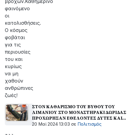
βροχών.Καθημερινό
φαινόμενο
οι
κατολισθήσεις.
Ο κόσμος
φοβάται
για τις
περιουσίες
του και
κυρίως
να μη
χαθούν
ανθρώπινες
ζωές!
ΣΤΟΝ ΚΑΘΑΡΙΣΜΟ ΤΟΥ ΒΥΘΟΥ ΤΟΥ
ΛΙΜΑΝΙΟΥ ΣΤΟ ΜΟΝΑΣΤΗΡΑΚΙ ΔΩΡΙΔΑΣ
ΠΡΟΧΩΡΗΣΑΝ ΕΘΕΛΟΝΤΕΣ ΔΥΤΕΣ ΚΑΙ
ΚΑΤΟΙΚΟΙ ΤΗΣ ΠΕΡΙΟΧΗΣ
20 Μαϊ 2024 13:03
σε
Πολιτισμός