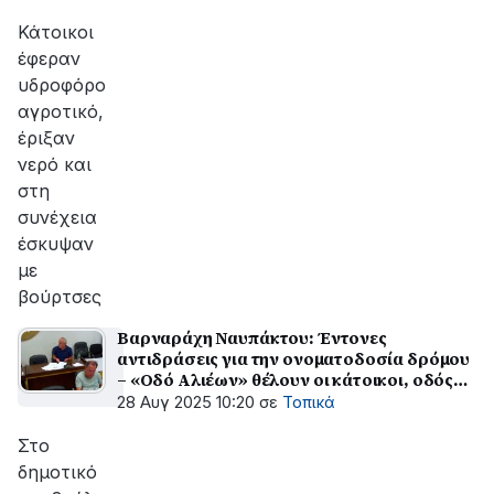
αποκατάσταση
της
Κάτοικοι
βλάβης
έφεραν
υδροφόρο
αγροτικό,
έριξαν
νερό και
στη
συνέχεια
έσκυψαν
με
βούρτσες
Βαρναράχη Ναυπάκτου: Έντονες
αντιδράσεις για την ονοματοδοσία δρόμου
– «Οδό Αλιέων» θέλουν οι κάτοικοι, οδός
«Ιωάννου Κορτέση» οι συγγενείς
28 Αυγ 2025 10:20
σε
Τοπικά
Στο
δημοτικό