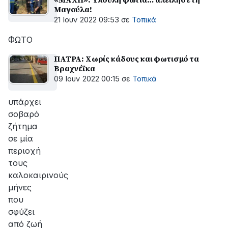
Μαγούλα!
21 Ιουν 2022 09:53
σε
Τοπικά
ΦΩΤΟ
ΠΑΤΡΑ: Χωρίς κάδους και φωτισμό τα
Βραχνέϊκα
09 Ιουν 2022 00:15
σε
Τοπικά
υπάρχει
σοβαρό
ζήτημα
σε μία
περιοχή
τους
καλοκαιρινούς
μήνες
που
σφύζει
από ζωή