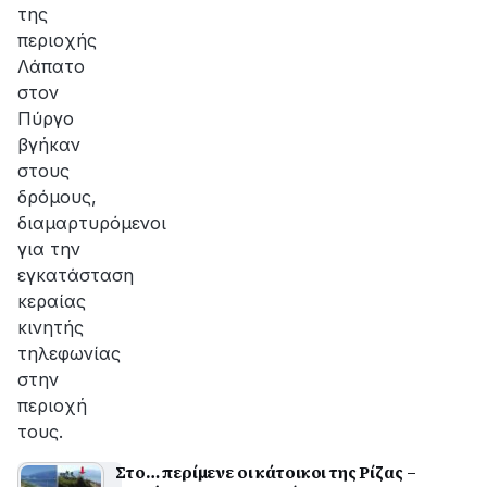
της
περιοχής
Λάπατο
στον
Πύργο
βγήκαν
στους
δρόμους,
διαμαρτυρόμενοι
για την
εγκατάσταση
κεραίας
κινητής
τηλεφωνίας
στην
περιοχή
τους.
Στο… περίμενε οι κάτοικοι της Ρίζας –