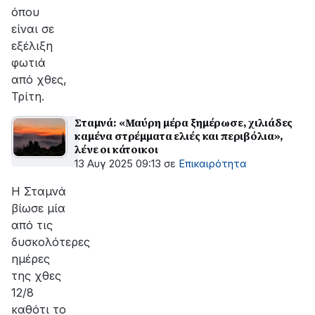
όπου
είναι σε
εξέλιξη
φωτιά
από χθες,
Τρίτη.
Σταμνά: «Μαύρη μέρα ξημέρωσε, χιλιάδες
καμένα στρέμματα ελιές και περιβόλια»,
λένε οι κάτοικοι
13 Αυγ 2025 09:13
σε
Επικαιρότητα
Η Σταμνά
βίωσε μία
από τις
δυσκολότερες
ημέρες
της χθες
12/8
καθότι το