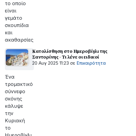
το οποίο
είναι
γεμάτο
σκουπίδια
και
ακαθαρσίες
Κατολίσθηση στο Ημεροβίγλι της
Σαντορίνης - Τι λένε οι ειδικοί
20 Αυγ 2025 11:23
σε
Επικαιρότητα
Ένα
τρομακτικό
σύννεφο
σκόνης
κάλυψε
την
Κυριακή
το
Ημεροβίγλι