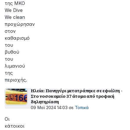
της ΜΚΟ
We Dive
We clean
προχώρησαν
στον
καθαρισμό
του
βυθού
του
λιμανιού
της
περιοχής.
Ηλεία: Πανηγύρι μετατράπηκε σε εφιάλτη -
Στο νοσοκομείο 37 άτομα από τροφική
δηλητηρίαση
09 Μαϊ 2024 14:03
σε
Τοπικά
Oι
κάτοικοι