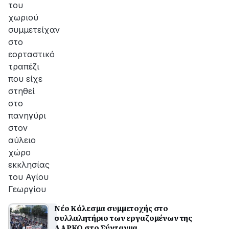
του
χωριού
συμμετείχαν
στο
εορταστικό
τραπέζι
που είχε
στηθεί
στο
πανηγύρι
στον
αύλειο
χώρο
εκκλησίας
του Αγίου
Γεωργίου
Νέο Κάλεσμα συμμετοχής στο
συλλαλητήριο των εργαζομένων της
ΛΑΡΚΟ στο Σύνταγμα