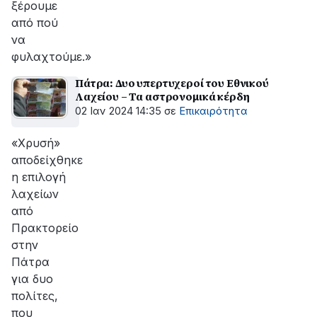
ξέρουμε
από πού
να
φυλαχτούμε.»
Πάτρα: Δυο υπερτυχεροί του Εθνικού
Λαχείου – Τα αστρονομικά κέρδη
02 Ιαν 2024 14:35
σε
Επικαιρότητα
«Χρυσή»
αποδείχθηκε
η επιλογή
λαχείων
από
Πρακτορείο
στην
Πάτρα
για δυο
πολίτες,
που