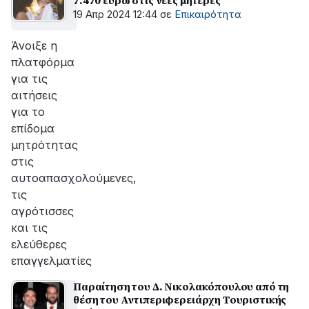
7.470 ευρώ στις νέες μητέρες
19 Απρ 2024 12:44
σε
Επικαιρότητα
Άνοιξε η
πλατφόρμα
για τις
αιτήσεις
για το
επίδομα
μητρότητας
στις
αυτοαπασχολούμενες,
τις
αγρότισσες
και τις
ελεύθερες
επαγγελματίες
Παραίτηση του Δ. Νικολακόπουλου από τη
θέση του Αντιπεριφερειάρχη Τουριστικής