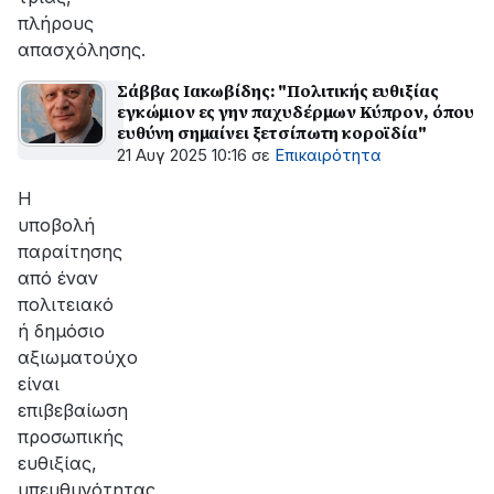
πλήρους
απασχόλησης.
Σάββας Ιακωβίδης: "Πολιτικής ευθιξίας
εγκώμιον ες γην παχυδέρμων Κύπρον, όπου
ευθύνη σημαίνει ξετσίπωτη κοροϊδία"
21 Αυγ 2025 10:16
σε
Επικαιρότητα
Η
υποβολή
παραίτησης
από έναν
πολιτειακό
ή δημόσιο
αξιωματούχο
είναι
επιβεβαίωση
προσωπικής
ευθιξίας,
υπευθυνότητας,