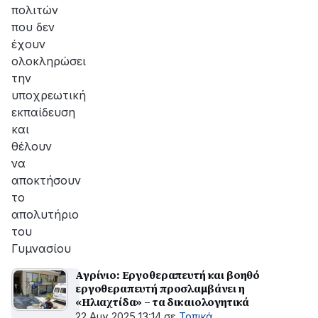
πολιτών
που δεν
έχουν
ολοκληρώσει
την
υποχρεωτική
εκπαίδευση
και
θέλουν
να
αποκτήσουν
το
απολυτήριο
του
Γυμνασίου
Αγρίνιο: Εργοθεραπευτή και βοηθό
εργοθεραπευτή προσλαμβάνει η
«Ηλιαχτίδα» – τα δικαιολογητικά
22 Αυγ 2025 13:14
σε
Τοπικά