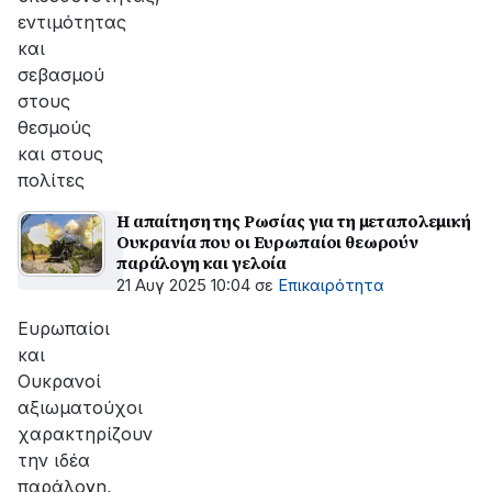
εντιμότητας
και
σεβασμού
στους
θεσμούς
και στους
πολίτες
Η απαίτηση της Ρωσίας για τη μεταπολεμική
Ουκρανία που οι Ευρωπαίοι θεωρούν
παράλογη και γελοία
21 Αυγ 2025 10:04
σε
Επικαιρότητα
Ευρωπαίοι
και
Ουκρανοί
αξιωματούχοι
χαρακτηρίζουν
την ιδέα
παράλογη,