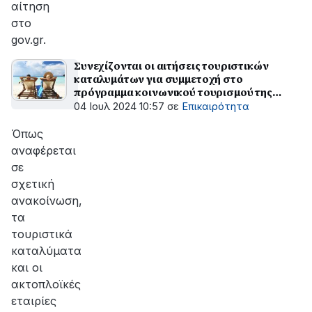
αίτηση
στο
gov.gr.
Συνεχίζονται οι αιτήσεις τουριστικών
καταλυμάτων για συμμετοχή στο
πρόγραμμα κοινωνικού τουρισμού της
ΔΥΠΑ
04 Ιουλ 2024 10:57
σε
Επικαιρότητα
Όπως
αναφέρεται
σε
σχετική
ανακοίνωση,
τα
τουριστικά
καταλύματα
και οι
ακτοπλοϊκές
εταιρίες