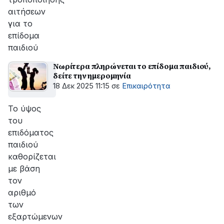
αιτήσεων
για το
επίδομα
παιδιού
Νωρίτερα πληρώνεται το επίδομα παιδιού,
δείτε την ημερομηνία
18 Δεκ 2025 11:15
σε
Επικαιρότητα
Το ύψος
του
επιδόματος
παιδιού
καθορίζεται
με βάση
τον
αριθμό
των
εξαρτώμενων