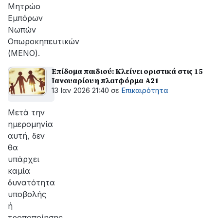
Μητρώο
Εμπόρων
Νωπών
Οπωροκηπευτικών
(ΜΕΝΟ).
Επίδομα παιδιού: Κλείνει οριστικά στις 15
Ιανουαρίου η πλατφόρμα Α21
13 Ιαν 2026 21:40
σε
Επικαιρότητα
Μετά την
ημερομηνία
αυτή, δεν
θα
υπάρχει
καμία
δυνατότητα
υποβολής
ή
τροποποίησης