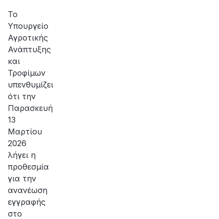
αποκατάσταση
της
Το
βλάβης
Υπουργείο
Αγροτικής
Ανάπτυξης
και
Τροφίμων
υπενθυμίζει
ότι την
Παρασκευή
13
Μαρτίου
2026
λήγει η
προθεσμία
για την
ανανέωση
εγγραφής
στο