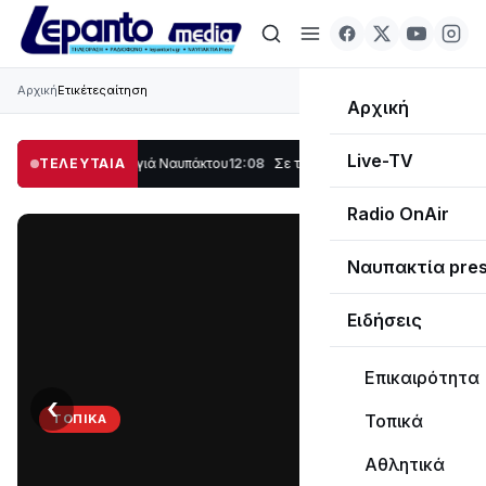
Αρχική
Ετικέτες
αίτηση
Αρχική
Live-TV
μέρος στο Λυγιά Ναυπάκτου
ΤΕΛΕΥΤΑΙΑ
12:08
Σε τροχιά υλοποίησης η Παράκαμψη του 
Radio OnAir
Ναυπακτία pre
Ειδήσεις
Επικαιρότητα
‹
›
Τοπικά
ΤΟΠΙΚΆ
Στο
Αθλητικά
σκοτάδι