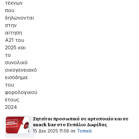
τέκνων
που
δηλώνονται
στην
αίτηση
Α21 του
2025 και
το
συνολικό
οικογενειακό
εισόδημα
του
φορολογικού
έτους
2024
Ζητείται προσωπικό σε αρτοποιείο και σε
snack bar στο Ευπάλιο Δωρίδας
15 Δεκ 2025 11:56
σε
Τοπικά