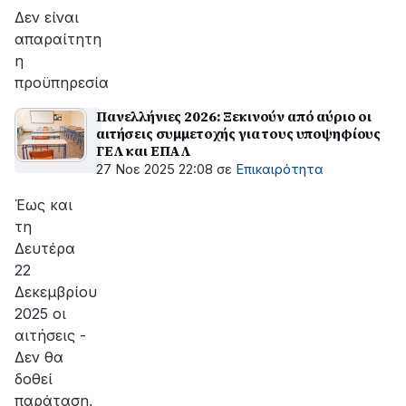
Δεν είναι
απαραίτητη
η
προϋπηρεσία
Πανελλήνιες 2026: Ξεκινούν από αύριο οι
αιτήσεις συμμετοχής για τους υποψηφίους
ΓΕΛ και ΕΠΑΛ
27 Νοε 2025 22:08
σε
Επικαιρότητα
Έως και
τη
Δευτέρα
22
Δεκεμβρίου
2025 οι
αιτήσεις -
Δεν θα
δοθεί
παράταση,