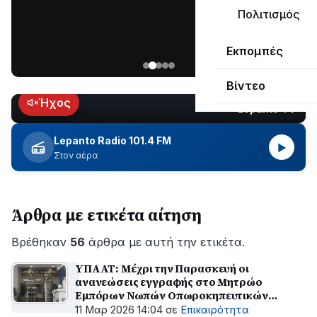
μεγάλο
Πολιτισμός
μέρος
Χωρίς
στο
Εκπομπές
ηλεκτροδότηση
Λυγιά
οι
Ναυπάκτου
Βίντεο
περιοχές
εδώ
Ήχος
Lepanto TV
LIVE
και
περίπου
Lepanto Radio 101.4 FM
▶
δύο
Στον αέρα
ώρες
–
Σε
Άρθρα με ετικέτα αίτηση
εξέλιξη
οι
Βρέθηκαν
εργασίες
56
άρθρα με αυτή την ετικέτα.
του
ΥΠΑΑΤ: Μέχρι την Παρασκευή οι
ΔΕΔΔΗΕ
ανανεώσεις εγγραφής στο Μητρώο
για
Εμπόρων Νωπών Οπωροκηπευτικών
την
(ΜΕΝΟ)
11 Μαρ 2026 14:04
σε
Επικαιρότητα