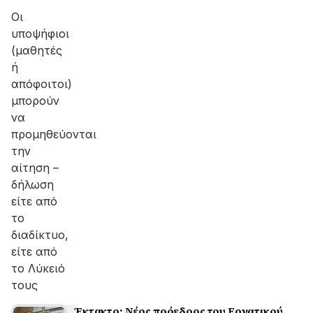
Οι
υποψήφιοι
(μαθητές
ή
απόφοιτοι)
μπορούν
να
προμηθεύονται
την
αίτηση –
δήλωση
είτε από
το
διαδίκτυο,
είτε από
το Λύκειό
τους
Έκτακτο: Νέος πρόεδρος του Εργατικού