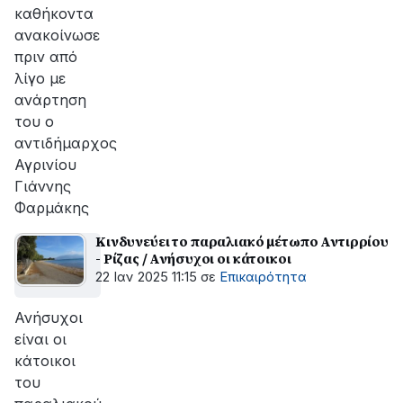
καθήκοντα
ανακοίνωσε
πριν από
λίγο με
ανάρτηση
του ο
αντιδήμαρχος
Αγρινίου
Γιάννης
Φαρμάκης
Κινδυνεύει το παραλιακό μέτωπο Αντιρρίου
- Ρίζας / Ανήσυχοι οι κάτοικοι
22 Ιαν 2025 11:15
σε
Επικαιρότητα
Ανήσυχοι
είναι οι
κάτοικοι
του