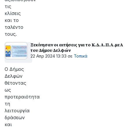
τις
κλίσεις
και το
ταλέντο
τους.
Ξεκίνησαν οι αιτήσεις για το Κ.Δ.Α.Π.Α.μεΑ
του Δήμου Δελφών
22 Απρ 2024 13:33
σε
Τοπικά
Ο Δήμος
Δελφών
θέτοντας
ως
προτεραιότητα
τη
λειτουργία
δράσεων
και