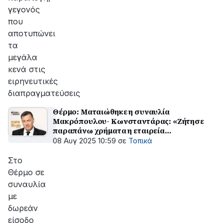
γεγονός
που
αποτυπώνει
τα
μεγάλα
κενά στις
ειρηνευτικές
διαπραγματεύσεις
Θέρμο: Ματαιώθηκε η συναυλία
Μακρόπουλου- Κωνσταντάρας: «Ζήτησε
παραπάνω χρήματα η εταιρεία
διοργάνωσης»
08 Αυγ 2025 10:59
σε
Τοπικά
Στο
Θέρμο σε
συναυλία
με
δωρεάν
είσοδο