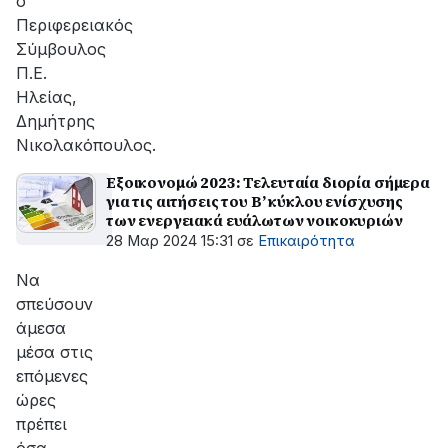
ο
Περιφερειακός
Σύμβουλος
Π.Ε.
Ηλείας,
Δημήτρης
Νικολακόπουλος.
Εξοικονομώ 2023: Τελευταία διορία σήμερα
για τις αιτήσεις του Β’ κύκλου ενίσχυσης
των ενεργειακά ευάλωτων νοικοκυριών
28 Μαρ 2024 15:31
σε
Επικαιρότητα
Να
σπεύσουν
άμεσα
μέσα στις
επόμενες
ώρες
πρέπει