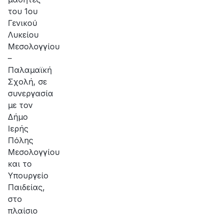
του 1ου
Γενικού
Λυκείου
Μεσολογγίου
–
Παλαμαϊκή
Σχολή, σε
συνεργασία
με τον
Δήμο
Ιερής
Πόλης
Μεσολογγίου
και το
Υπουργείο
Παιδείας,
στο
πλαίσιο