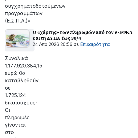
συγχρηματοδοτούμενων
προγραμμάτων
(Ε.Σ.Π.Α.)»
Ο «χάρτης» των πληρωμών από τον e-ΕΦΚΑ
και τη ΔΥΠΑ έως 30/4
24 Απρ 2026 20:56
σε
Επικαιρότητα
Συνολικά
1.177.920.384,15
ευρώ θα
καταβληθούν
σε
1.725.124
δικαιούχους-
Οι
πληρωμές
γίνονται
στο