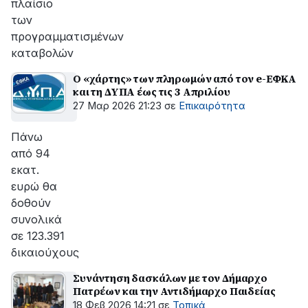
πλαίσιο
των
προγραμματισμένων
καταβολών
Ο «χάρτης» των πληρωμών από τον e-ΕΦΚΑ
και τη ΔΥΠΑ έως τις 3 Απριλίου
27 Μαρ 2026 21:23
σε
Επικαιρότητα
Πάνω
από 94
εκατ.
ευρώ θα
δοθούν
συνολικά
σε 123.391
δικαιούχους
Συνάντηση δασκάλων με τον Δήμαρχο
Πατρέων και την Αντιδήμαρχο Παιδείας
18 Φεβ 2026 14:21
σε
Τοπικά