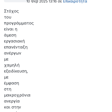
10 Φεβ 2025 13:16
σε
Επικαιρότητα
Στόχος
του
προγράμματος
είναι η
άμεση
εργασιακή
επανένταξη
ανέργων
με
χαμηλή
εξειδίκευση,
με
έμφαση
στη
μακροχρόνια
ανεργία
και στην