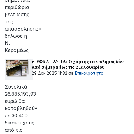
σημαντικά
περιθώρια
βελτίωσης
της
απασχόλησης»
δήλωσε η
Ν.
Κεραμέως
e-ΕΦΚΑ - ΔΥΠΑ: Ο χάρτης των πληρωμών
από σήμερα έως τις 2 Ιανουαρίου
29 Δεκ 2025 11:32
σε
Επικαιρότητα
Συνολικά
26.885.193,93
ευρώ θα
καταβληθούν
σε 30.450
δικαιούχους,
από τις