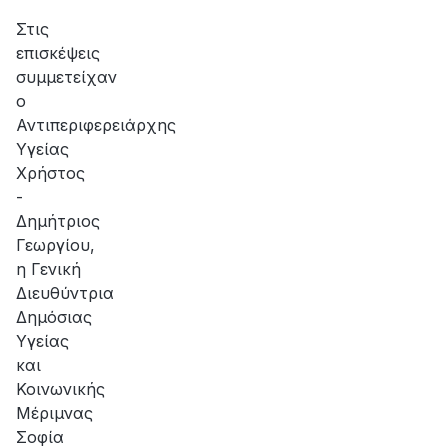
αποκατάσταση
της
Στις
βλάβης
επισκέψεις
συμμετείχαν
ο
Αντιπεριφερειάρχης
Υγείας
Χρήστος
-
Δημήτριος
Γεωργίου,
η Γενική
Διευθύντρια
Δημόσιας
Υγείας
και
Κοινωνικής
Μέριμνας
Σοφία