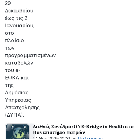
29
Δεκεμβρίου
έως τις 2
Ιανουαρίου,
στο
πλαίσιο
των
προγραμματισμένων
καταβολών
του e-
ΕΦΚΑ και
της
Δημόσιας
Υπηρεσίας
Απασχόλησης
(ΔΥΠΑ).
Διεθνές Συνέδριο ONE-Bridge in Health στο
Πανεπιστήμιο Πατρών
17 Νοε 2025 10:31
σε
Πολιτισμός