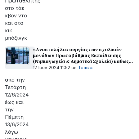
Πρωταθλητής
στο τάε
κβον ντο
και στο
κικ
μπόξινγκ
«Αναστολή λειτουργίας των σχολικών
μονάδων Πρωτοβάθμιας Εκπαίδευσης
(Νηπιαγωγεία & Δημοτικά Σχολεία) καθώς
και των Κέντρων Δημιουργικής
12 Ιουν 2024 11:52
σε
Τοπικά
Απασχόλησης (Κ.Δ.ΑΠ.) του Δήμου
Αιγιαλείας
από την
Τετάρτη
12/6/2024
έως και
την
Πέμπτη
13/6/2024
λόγω