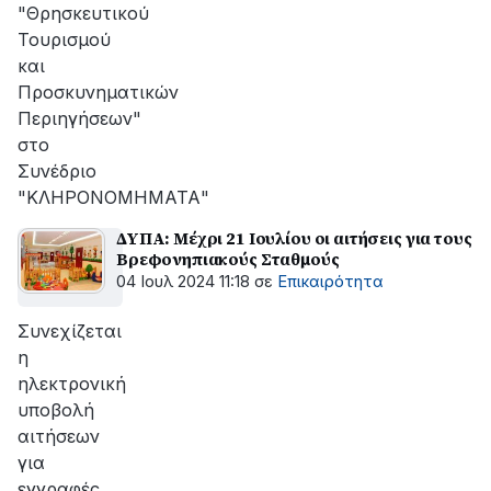
"Θρησκευτικού
Τουρισμού
και
Προσκυνηματικών
Περιηγήσεων"
στο
Συνέδριο
"ΚΛΗΡΟΝΟΜΗΜΑΤΑ"
ΔΥΠΑ: Μέχρι 21 Ιουλίου οι αιτήσεις για τους
Βρεφονηπιακούς Σταθμούς
04 Ιουλ 2024 11:18
σε
Επικαιρότητα
Συνεχίζεται
η
ηλεκτρονική
υποβολή
αιτήσεων
για
εγγραφές