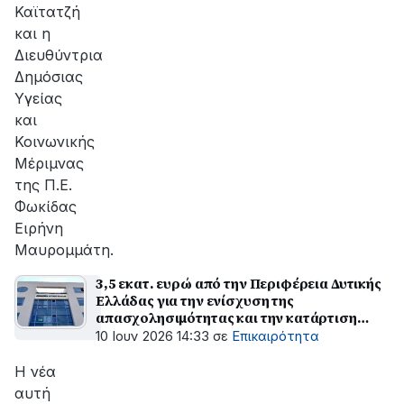
Καϊτατζή
και η
Διευθύντρια
Δημόσιας
Υγείας
και
Κοινωνικής
Μέριμνας
της Π.Ε.
Φωκίδας
Ειρήνη
Μαυρομμάτη.
3,5 εκατ. ευρώ από την Περιφέρεια Δυτικής
Ελλάδας για την ενίσχυση της
απασχολησιμότητας και την κατάρτιση
ανέργων
10 Ιουν 2026 14:33
σε
Επικαιρότητα
Η νέα
αυτή