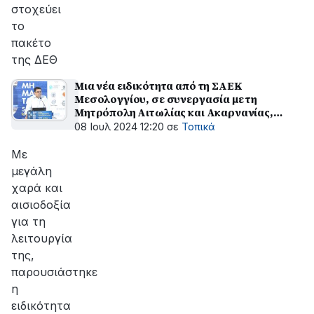
στοχεύει
το
πακέτο
της ΔΕΘ
Μια νέα ειδικότητα από τη ΣΑΕΚ
Μεσολογγίου, σε συνεργασία με τη
Μητρόπολη Αιτωλίας και Ακαρνανίας,
παρουσιάστηκε στο Συνέδριο
08 Ιουλ 2024 12:20
σε
Τοπικά
"ΚΛΗΡΟΝΟΜΗΜΑΤΑ"
Με
μεγάλη
χαρά και
αισιοδοξία
για τη
λειτουργία
της,
παρουσιάστηκε
η
ειδικότητα