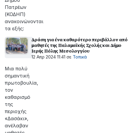
Δήμου
Πατρέων
(ΚΟΔΗΠ)
ανακοινώνονται
τα εξής:
Δράση για ένα καθαρότερο περιβάλλον από
μαθητές της Παλαμαϊκής Σχολής και Δήμο
Ιερής Πόλης Μεσολογγίου
12 Απρ 2024 11:41
σε
Τοπικά
Μια πολύ
σημαντική
πρωτοβουλία,
τον
καθαρισμό
της
περιοχής
«Δασάκι»,
ανέλαβαν
μαθητές