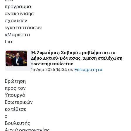
πρόγραμμα
ανακαίνισης
σχολικών
εγκαταστάσεων
«Μαριέττα
Για
Μ.Ζαμπάρας: Σοβαρά προβλήματα στο
Δήμο Ακτιού-Βόνιτσας. Άμεση στελέχωση
των υπηρεσιών του
15 Απρ 2025 14:34
σε
Επικαιρότητα
Ερώτηση
προς τον
Υπουργό
Εσωτερικών
κατέθεσε
ο
Βουλευτής
Αιτωλοακαρνανίας