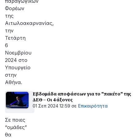
παραγωγικών
Φορέων
της
Αιτωλοακαρνανίας,
την
Τετάρτη
6
Νοεμβρίου
2024 στο
Υπουργείο
στην
Αθήνα.
Εβδομάδα αποφάσεων για το "πακέτο" της
ΔΕΘ – Οι 4 άξονες
01 Σεπ 2024 12:59
σε
Επικαιρότητα
Σε ποιες
“ομάδες”
θα