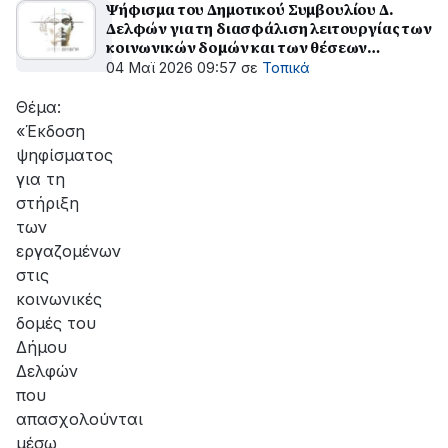
Ψήφισμα του Δημοτικού Συμβουλίου Δ.
Δελφών για τη διασφάλιση λειτουργίας των
κοινωνικών δομών και των θέσεων
εργασίας
04 Μαϊ 2026 09:57
σε
Τοπικά
Θέμα:
«Έκδοση
ψηφίσματος
για τη
στήριξη
των
εργαζομένων
στις
κοινωνικές
δομές του
Δήμου
Δελφών
που
απασχολούνται
μέσω