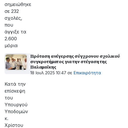
σημειώθηκε
σε 232
σχολές,
που
άγγιξε τα
2.600
μόρια
Πρόταση ανέγερσης σύγχρονου σχολικού
συγκροτήματος για την στέγαση της
Παλαμαϊκης
18 Ιουλ 2025 10:47
σε
Επικαιρότητα
Κατά την
επίσκεψη
του
Υπουργού
Υποδομών
κ.
Χρίστου