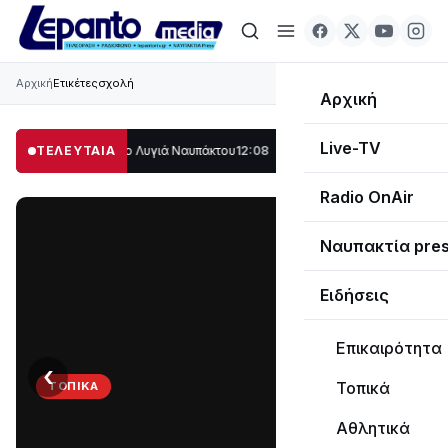
Αρχική
Ετικέτες
σχολή
Αρχική
Live-TV
λο μέρος στο Λυγιά Ναυπάκτου
ΤΕΛΕΥΤΑΙΑ
12:08
Σε τροχιά υλοποίησης η Παράκαμψη τ
Radio OnAir
Ναυπακτία pre
Ειδήσεις
Επικαιρότητα
‹
›
Τοπικά
ΤΟΠΙΚΆ
Στο
Αθλητικά
σκοτάδι