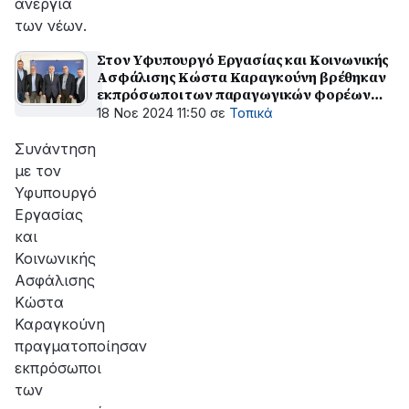
ανεργία
των νέων.
Στον Υφυπουργό Εργασίας και Κοινωνικής
Ασφάλισης Κώστα Καραγκούνη βρέθηκαν
εκπρόσωποι των παραγωγικών φορέων
της Αιτωλοακαρνανίας
18 Νοε 2024 11:50
σε
Τοπικά
Συνάντηση
με τον
Υφυπουργό
Εργασίας
και
Κοινωνικής
Ασφάλισης
Κώστα
Καραγκούνη
πραγματοποίησαν
εκπρόσωποι
των