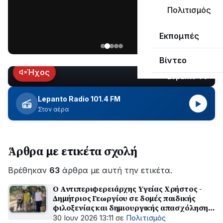
μεγάλο
Πολιτισμός
μέρος
Χωρίς
στο
Εκπομπές
ηλεκτροδότηση
Λυγιά
οι
Ναυπάκτου
Βίντεο
περιοχές
εδώ
Ήχος
Lepanto TV
LIVE
και
περίπου
Lepanto Radio 101.4 FM
▶
δύο
Στον αέρα
ώρες
–
Σε
Άρθρα με ετικέτα σχολή
εξέλιξη
οι
Βρέθηκαν
εργασίες
63
άρθρα με αυτή την ετικέτα.
του
Ο Αντιπεριφερειάρχης Υγείας Χρήστος -
ΔΕΔΔΗΕ
Δημήτριος Γεωργίου σε δομές παιδικής
για
φιλοξενίας και δημιουργικής απασχόλησης
την
της Π.Ε. Φωκίδας
30 Ιουν 2026 13:11
σε
Πολιτισμός