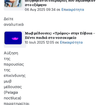
αυξήθηκαν οι υπερωρίες που δηλώθηκαν
στο εξάμηνο
06 Αυγ 2025 09:34
σε
Επικαιρότητα
Δείτε
αναλυτικά
Μωβ μέδουσες: «Τρόμος» στην Εύβοια –
Πέντε παιδιά στο νοσοκομείο
10 Ιουλ 2025 12:05
σε
Επικαιρότητα
Αύξηση
της
παρουσίας
της
επικίνδυνης
μωβ
μέδουσας
(Pelagia
noctiluca)
παρατηρείται