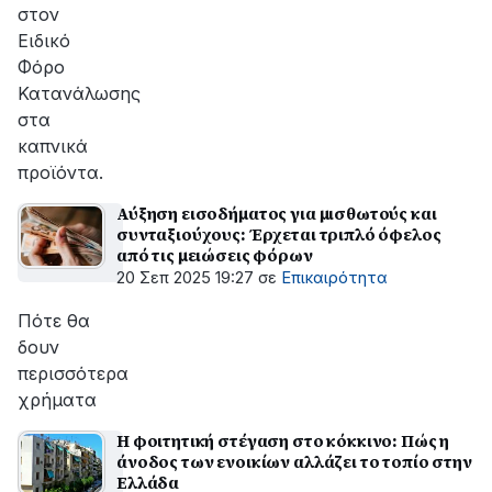
στον
Ειδικό
Φόρο
Κατανάλωσης
στα
καπνικά
προϊόντα.
Αύξηση εισοδήματος για μισθωτούς και
συνταξιούχους: Έρχεται τριπλό όφελος
από τις μειώσεις φόρων
20 Σεπ 2025 19:27
σε
Επικαιρότητα
Πότε θα
δουν
περισσότερα
χρήματα
Η φοιτητική στέγαση στο κόκκινο: Πώς η
άνοδος των ενοικίων αλλάζει το τοπίο στην
Ελλάδα