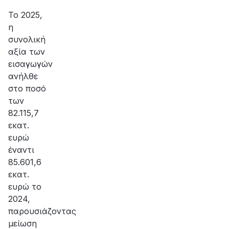
αποκατάσταση
της
Το 2025,
βλάβης
η
συνολική
αξία των
εισαγωγών
ανήλθε
στο ποσό
των
82.115,7
εκατ.
ευρώ
έναντι
85.601,6
εκατ.
ευρώ το
2024,
παρουσιάζοντας
μείωση