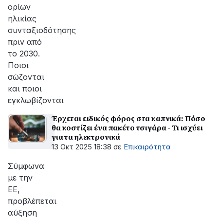
ορίων
ηλικίας
συνταξιοδότησης
πριν από
το 2030.
Ποιοι
σώζονται
και ποιοι
εγκλωβίζονται
Έρχεται ειδικός φόρος στα καπνικά: Πόσο
θα κοστίζει ένα πακέτο τσιγάρα - Τι ισχύει
για τα ηλεκτρονικά
13 Οκτ 2025 18:38
σε
Επικαιρότητα
Σύμφωνα
με την
ΕΕ,
προβλέπεται
αύξηση