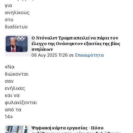
για
ανηλίκους
στο
διαδίκτυο
Ο Ντόναλντ Τραμπ απειλεί να πάρει τον
έλεγχο της Ουάσιγκτον εξαιτίας της βίας
ανηλίκων
06 Αυγ 2025 11:26
σε
Επικαιρότητα
«Να
διώκονται
σαν
ενήλικες
και να
φυλακίζονται
από τα
14»
Ψηφιακή κάρτα εργασίας - Πόσο