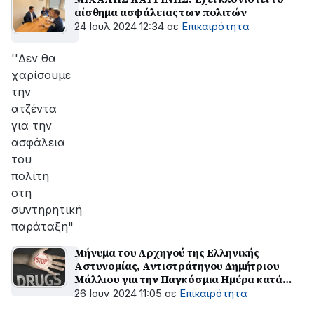
αίσθημα ασφάλειας των πολιτών
24 Ιουλ 2024 12:34
σε
Επικαιρότητα
''Δεν θα
χαρίσουμε
την
ατζέντα
για την
ασφάλεια
του
πολίτη
στη
συντηρητική
παράταξη"
Μήνυμα του Αρχηγού της Ελληνικής
Αστυνομίας, Αντιστράτηγου Δημήτριου
Μάλλιου για την Παγκόσμια Ημέρα κατά
των ναρκωτικών
26 Ιουν 2024 11:05
σε
Επικαιρότητα