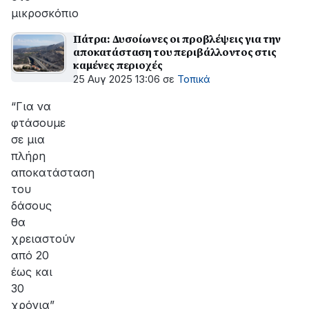
μικροσκόπιο
Πάτρα: Δυσοίωνες οι προβλέψεις για την
αποκατάσταση του περιβάλλοντος στις
καμένες περιοχές
25 Αυγ 2025 13:06
σε
Τοπικά
“Για να
φτάσουμε
σε μια
πλήρη
αποκατάσταση
του
δάσους
θα
χρειαστούν
από 20
έως και
30
χρόνια”