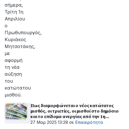
σήμερα,
Τρίτη 1η
Απριλίου
ο
Πρωθυπουργός,
Κυριάκος
Μητσοτάκης,
με
αφορμή
τη νέα
αύξηση
του
κατώτατου
μισθού.
Πως διαμορφώνεται ο νέος κατώτατος
μισθός, οι τριετίες, οι μισθοί στο δημόσιο
και το επίδομα ανεργίας από την 1η
Απριλίου 2025
27 Μαρ 2025 13:28
σε
Επικαιρότητα