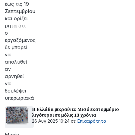
έως τις 19
Σεπτεμβρίου
και ορίζει
ρητά ότι
ο
εργαζόμενος
δε μπορεί
να
απολυθεί
αν
αρνηθεί
να
δουλέψει
υπερωριακά
Η Ελλάδα μικραίνει: Μισό εκατομμύριο
λιγότεροι σε μόλις 13 χρόνια
26 Αυγ 2025 10:24
σε
Επικαιρότητα
Μισές