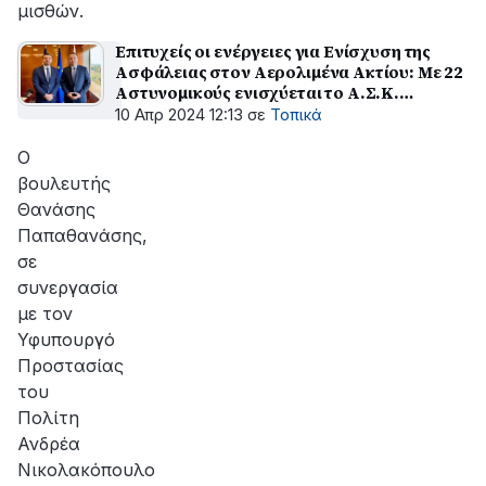
μισθών.
Επιτυχείς οι ενέργειες για Ενίσχυση της
Ασφάλειας στον Αερολιμένα Ακτίου: Με 22
Αστυνομικούς ενισχύεται το Α.Σ.Κ.
Αερολιμένα Ακτίου
10 Απρ 2024 12:13
σε
Τοπικά
Ο
βουλευτής
Θανάσης
Παπαθανάσης,
σε
συνεργασία
με τον
Υφυπουργό
Προστασίας
του
Πολίτη
Ανδρέα
Νικολακόπουλο