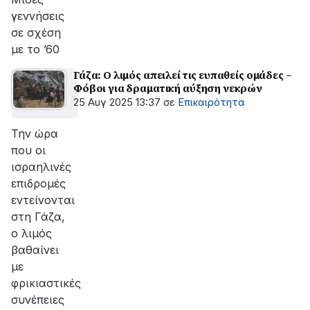
γεννήσεις
σε σχέση
με το ’60
Γάζα: Ο λιμός απειλεί τις ευπαθείς ομάδες –
Φόβοι για δραματική αύξηση νεκρών
25 Αυγ 2025 13:37
σε
Επικαιρότητα
Την ώρα
που οι
ισραηλινές
επιδρομές
εντείνονται
στη Γάζα,
ο λιμός
βαθαίνει
με
φρικιαστικές
συνέπειες