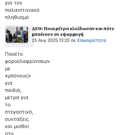
για τον
παλαιστινιακό
πληθυσμό
ΔΕΘ: Ποια μέτρα κλείδωσαν και πότε
μπαίνουν σε εφαρμογή
25 Αυγ 2025 13:20
σε
Επικαιρότητα
Πακέτο
φοροελαφρύνσεων
με
«μπόνους»
για
παιδιά,
μέτρα για
το
στεγαστικό,
συντάξεις
και μισθοί
στο