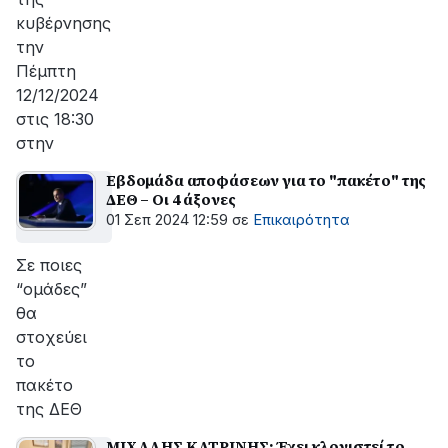
κυβέρνησης
την
Πέμπτη
12/12/2024
στις 18:30
στην
Εβδομάδα αποφάσεων για το "πακέτο" της
ΔΕΘ – Οι 4 άξονες
01 Σεπ 2024 12:59
σε
Επικαιρότητα
Σε ποιες
“ομάδες”
θα
στοχεύει
το
πακέτο
της ΔΕΘ
ΜΙΧΑΛΗΣ ΚΑΤΡΙΝΗΣ: Έχει κλονιστεί το