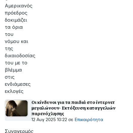
Αμερικανός
πρόεδρος
δοκιμάζει
τα όρια
του
νόμου και
της
δικαιοδοσίας
του με το
βλέμμα
στις
ενδιάμεσες
εκλογές
Οι κίνδυνοι για τα παιδιά στο ίντερνετ
μεγαλώνουν- Εκτόξευση καταγγελιών
παρενόχλησης
12 Αυγ 2025 10:22
σε
Επικαιρότητα
Συναγερμός