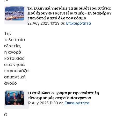
Τα ελληνικά νησιά με τα ακριβότερα σπίτια:
Πού έχουν εκτοξευτεί οι τιμές – Ενδιαφέρον
επενδυτών από όλο τον κόσμο
22 Αυγ 2025 10:29
σε
Επικαιρότητα
Την
τελευταία
εξαετία,
η αγορά
κατοικίας
στα νησιά
παρουσιάζει
σημαντική
άνοδο
Τι επιδιώκει ο Τραμπ με την ανάπτυξη
εθνοφρουράς στην Ουάσινγκτον
12 Αυγ 2025 11:39
σε
Επικαιρότητα
Ο