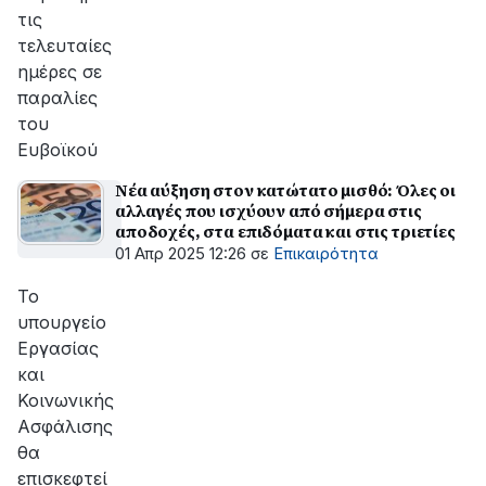
τις
τελευταίες
ημέρες σε
παραλίες
του
Ευβοϊκού
Νέα αύξηση στον κατώτατο μισθό: Όλες οι
αλλαγές που ισχύουν από σήμερα στις
αποδοχές, στα επιδόματα και στις τριετίες
01 Απρ 2025 12:26
σε
Επικαιρότητα
Το
υπουργείο
Εργασίας
και
Κοινωνικής
Ασφάλισης
θα
επισκεφτεί