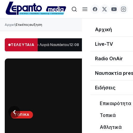
Αρχική
Ετικέτες
αυξηση
Αρχική
Live-TV
λο μέρος στο Λυγιά Ναυπάκτου
ΤΕΛΕΥΤΑΙΑ
12:08
Σε τροχιά υλοποίησης η Παράκαμψη τ
Radio OnAir
Ναυπακτία pre
Ειδήσεις
Επικαιρότητα
‹
›
Τοπικά
ΤΟΠΙΚΆ
Στο
Αθλητικά
σκοτάδι