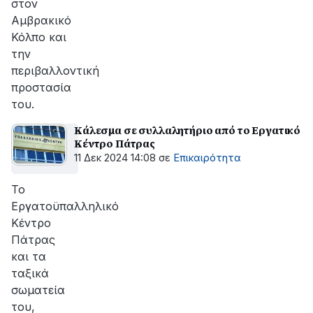
στον
Αμβρακικό
Κόλπο και
την
περιβαλλοντική
προστασία
του.
Κάλεσμα σε συλλαλητήριο από το Εργατικό
Κέντρο Πάτρας
11 Δεκ 2024 14:08
σε
Επικαιρότητα
Το
Εργατοϋπαλληλικό
Κέντρο
Πάτρας
και τα
ταξικά
σωματεία
του,