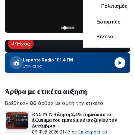
μεγάλο
Πολιτισμός
μέρος
Χωρίς
στο
Εκπομπές
ηλεκτροδότηση
Λυγιά
οι
Ναυπάκτου
Βίντεο
περιοχές
εδώ
Ήχος
Lepanto TV
LIVE
και
περίπου
Lepanto Radio 101.4 FM
▶
δύο
Στον αέρα
ώρες
–
Σε
Άρθρα με ετικέτα αυξηση
εξέλιξη
οι
Βρέθηκαν
εργασίες
80
άρθρα με αυτή την ετικέτα.
του
ΕΛΣΤΑΤ: Αύξηση 2,4% σημείωσε το
ΔΕΔΔΗΕ
έλλειμμα του εμπορικού ισοζυγίου τον
για
Δεκέμβριο
την
06 Φεβ 2026 21:47
σε
Επικαιρότητα